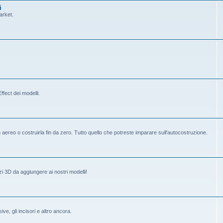
i
arket.
fect dei modelli.
ereo o costruirla fin da zero. Tutto quello che potreste imparare sull'autocostruzione.
i 3D da aggiungere ai nostri modelli!
ive, gli incisori e altro ancora.