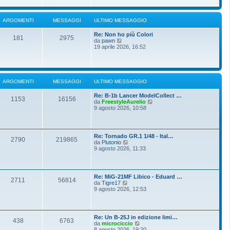
i
u
e
o
l
s
t
s
ARGOMENTI
MESSAGGI
ULTIMO MESSAGGIO
i
a
m
g
Re: Non ho più Colori
o
g
181
2975
V
da
pawn
m
i
e
19 aprile 2026, 16:52
e
o
d
s
i
s
u
a
l
g
t
g
ARGOMENTI
MESSAGGI
ULTIMO MESSAGGIO
i
i
m
o
Re: B-1b Lancer ModelCollect …
o
1153
16156
V
da
FreestyleAurelio
m
e
9 agosto 2026, 10:58
e
d
s
i
s
u
a
l
g
Re: Tornado GR.1 1/48 - Ital…
t
g
2790
219865
V
da
Plutonio
i
i
e
9 agosto 2026, 11:33
m
o
d
o
i
m
u
e
l
s
Re: MiG-21MF Libico - Eduard …
t
2711
56814
s
V
da
Tigre17
i
a
e
9 agosto 2026, 12:53
m
g
d
o
g
i
m
i
u
e
o
l
s
Re: Un B-25J in edizione limi…
t
438
6763
s
V
da
microciccio
i
a
e
8 agosto 2026, 19:20