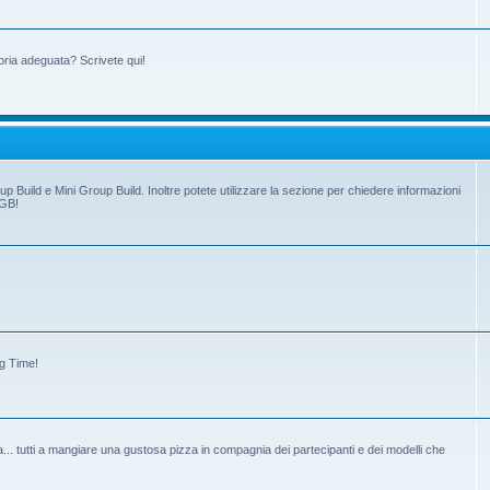
oria adeguata? Scrivete qui!
up Build e Mini Group Build. Inoltre potete utilizzare la sezione per chiedere informazioni
 GB!
ng Time!
tiva... tutti a mangiare una gustosa pizza in compagnia dei partecipanti e dei modelli che