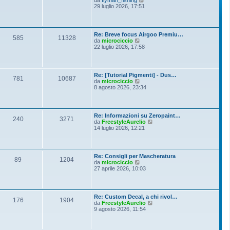
i
e
29 luglio 2026, 17:51
e
o
d
s
i
s
u
a
l
g
Re: Breve focus Airgoo Premiu…
t
g
585
11328
V
da
microciccio
i
i
e
22 luglio 2026, 17:58
m
o
d
o
i
m
u
e
l
s
Re: [Tutorial Pigmenti] - Dus…
t
781
10687
s
V
da
microciccio
i
a
e
8 agosto 2026, 23:34
m
g
d
o
g
i
m
i
u
e
o
l
s
Re: Informazioni su Zeropaint…
t
240
3271
s
V
da
FreestyleAurelio
i
a
e
14 luglio 2026, 12:21
m
g
d
o
g
i
m
i
u
e
o
l
s
Re: Consigli per Mascheratura
t
89
1204
s
V
da
microciccio
i
a
e
27 aprile 2026, 10:03
m
g
d
o
g
i
m
i
u
e
o
l
s
Re: Custom Decal, a chi rivol…
t
176
1904
s
V
da
FreestyleAurelio
i
a
e
9 agosto 2026, 11:54
m
g
d
o
g
i
m
i
u
e