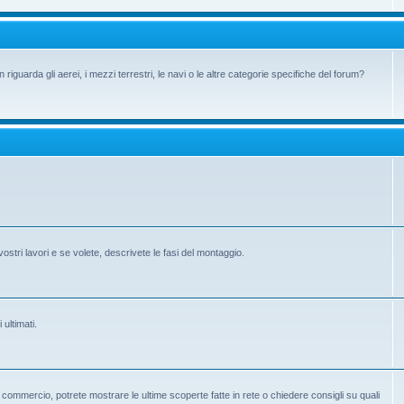
iguarda gli aerei, i mezzi terrestri, le navi o le altre categorie specifiche del forum?
vostri lavori e se volete, descrivete le fasi del montaggio.
 ultimati.
 in commercio, potrete mostrare le ultime scoperte fatte in rete o chiedere consigli su quali