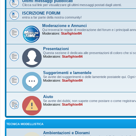
Ultimi messaggi pubblicati
Clicca sul link per visualizzare gli ultimi messaggi postati dagli utenti.
ISCRIZIONE FORUM
entra a far parte della nostra community!
Moderazione e Annunci
Qui troverai le regole di moderazione del forum e i principali ann
Moderatore:
Starfighter84
Presentazioni
Questa sezione è dedicata alle presentazioni di coloro che si sono
Moderatore:
Starfighter84
Suggerimenti e lamentele
Se avete dei suggerimenti o delle lamentele postatele qui. Ogni v
Moderatore:
Starfighter84
Aiuto
Se avete dei dubbi, non sapete come postare o come registrarvi, 
Moderatore:
Starfighter84
TECNICA MODELLISTICA
Ambientazioni e Diorami