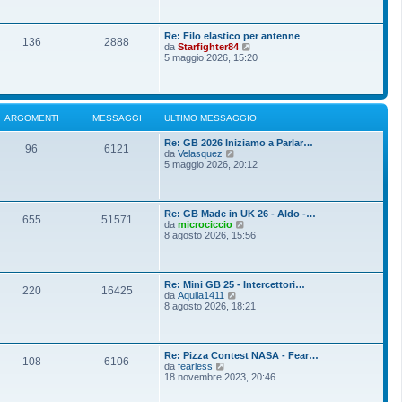
o
g
i
m
i
u
e
o
l
s
Re: Filo elastico per antenne
t
136
2888
s
V
da
Starfighter84
i
a
e
5 maggio 2026, 15:20
m
g
d
o
g
i
m
i
u
e
o
l
s
t
s
ARGOMENTI
MESSAGGI
ULTIMO MESSAGGIO
i
a
m
g
Re: GB 2026 Iniziamo a Parlar…
o
g
96
6121
V
da
Velasquez
m
i
e
5 maggio 2026, 20:12
e
o
d
s
i
s
u
a
l
g
Re: GB Made in UK 26 - Aldo -…
t
g
655
51571
V
da
microciccio
i
i
e
8 agosto 2026, 15:56
m
o
d
o
i
m
u
e
l
s
Re: Mini GB 25 - Intercettori…
t
220
16425
s
V
da
Aquila1411
i
a
e
8 agosto 2026, 18:21
m
g
d
o
g
i
m
i
u
e
o
l
s
Re: Pizza Contest NASA - Fear…
t
108
6106
s
V
da
fearless
i
a
e
18 novembre 2023, 20:46
m
g
d
o
g
i
m