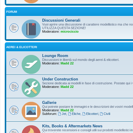
FORUM
Discussioni Generali
Vuoi aprire una discussione di carattere modellistico ma che non r
UTILIZZA QUESTA SEZIONE!
Moderatore:
microciccio
AEREI & ELICOTTERI
Lounge Room
Discussioni in libertà sul mondo degli aerei & elicotteri.
Moderatore:
Madd 22
Under Construction
Sezione dedicata ai modelli in fase di costruzione. Postate qui i 
Moderatore:
Madd 22
Gallerie
Qui potrete postare le immagini e le descrizioni dei vostri modelli
Moderatore:
Madd 22
Subforum:
Jet
,
Eliche
,
Elicotteri
,
Civili
Kits, Books & Aftermarkets News
Qui troverete recensioni e consigli utili sui prodotti modellistici