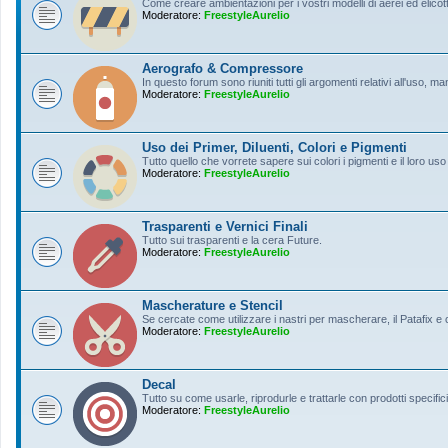
Come creare ambientazioni per i vostri modelli di aerei ed elicott
Moderatore:
FreestyleAurelio
Aerografo & Compressore
In questo forum sono riuniti tutti gli argomenti relativi all'uso, 
Moderatore:
FreestyleAurelio
Uso dei Primer, Diluenti, Colori e Pigmenti
Tutto quello che vorrete sapere sui colori i pigmenti e il loro uso
Moderatore:
FreestyleAurelio
Trasparenti e Vernici Finali
Tutto sui trasparenti e la cera Future.
Moderatore:
FreestyleAurelio
Mascherature e Stencil
Se cercate come utilizzare i nastri per mascherare, il Patafix e
Moderatore:
FreestyleAurelio
Decal
Tutto su come usarle, riprodurle e trattarle con prodotti specifici
Moderatore:
FreestyleAurelio