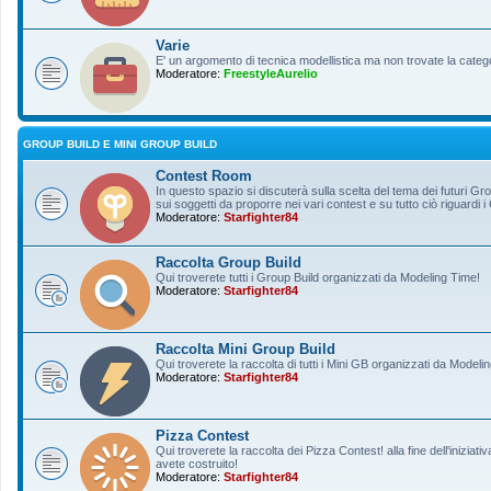
Varie
E' un argomento di tecnica modellistica ma non trovate la categ
Moderatore:
FreestyleAurelio
GROUP BUILD E MINI GROUP BUILD
Contest Room
In questo spazio si discuterà sulla scelta del tema dei futuri Gro
sui soggetti da proporre nei vari contest e su tutto ciò riguardi i
Moderatore:
Starfighter84
Raccolta Group Build
Qui troverete tutti i Group Build organizzati da Modeling Time!
Moderatore:
Starfighter84
Raccolta Mini Group Build
Qui troverete la raccolta di tutti i Mini GB organizzati da Modeli
Moderatore:
Starfighter84
Pizza Contest
Qui troverete la raccolta dei Pizza Contest! alla fine dell'inizia
avete costruito!
Moderatore:
Starfighter84