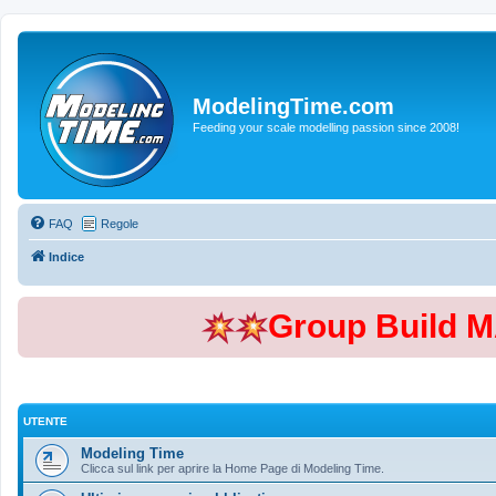
ModelingTime.com
Feeding your scale modelling passion since 2008!
FAQ
Regole
Indice
Group Build 
UTENTE
Modeling Time
Clicca sul link per aprire la Home Page di Modeling Time.