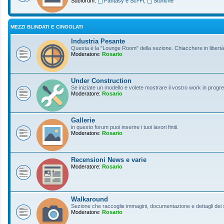
Subforum:
Fantasy e Sci-Fi
,
Storiche
MEZZI BLINDATI E CINGOLATI
Industria Pesante
Questa è la "Lounge Room" della sezione. Chiacchere in libertà s
Moderatore:
Rosario
Under Construction
Se iniziate un modello e volete mostrare il vostro work in progres
Moderatore:
Rosario
Gallerie
in questo forum puoi inserire i tuoi lavori finiti.
Moderatore:
Rosario
Recensioni News e varie
Moderatore:
Rosario
Walkaround
Sezione che raccoglie immagini, documentazione e dettagli dei so
Moderatore:
Rosario