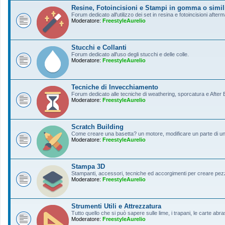
Resine, Fotoincisioni e Stampi in gomma o simil
Forum dedicato all'utilizzo dei set in resina e fotoincisioni afterm
Moderatore:
FreestyleAurelio
Stucchi e Collanti
Forum dedicato all'uso degli stucchi e delle colle.
Moderatore:
FreestyleAurelio
Tecniche di Invecchiamento
Forum dedicato alle tecniche di weathering, sporcatura e After Ef
Moderatore:
FreestyleAurelio
Scratch Building
Come creare una basetta? un motore, modificare un parte di un a
Moderatore:
FreestyleAurelio
Stampa 3D
Stampanti, accessori, tecniche ed accorgimenti per creare pezz
Moderatore:
FreestyleAurelio
Strumenti Utili e Attrezzatura
Tutto quello che si può sapere sulle lime, i trapani, le carte abras
Moderatore:
FreestyleAurelio