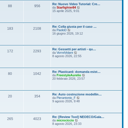
o
l
s
Re: Nuovo Video Tutorial: Cre…
t
88
956
s
V
da
Starfighter84
i
a
e
15 aprile 2025, 9:01
m
g
d
o
g
i
m
i
u
e
o
l
s
Re: Colla giusta per il caso …
t
183
2108
s
V
da
PaoloD
i
a
e
16 giugno 2026, 19:12
m
g
d
o
g
i
m
i
u
e
o
l
s
Re: Gessetti per artisti - qu…
t
172
2293
s
V
da
VorreiVolare
i
a
e
8 agosto 2026, 22:55
m
g
d
o
g
i
m
i
u
e
o
l
s
Re: Plasticard: domanda esist…
t
80
1042
s
V
da
FreestyleAurelio
i
a
e
20 febbraio 2026, 23:57
m
g
d
o
g
i
m
i
u
e
o
l
s
Re: Auto costruzione modellin…
t
20
354
s
V
da
Pierantonio_F
i
a
e
9 agosto 2026, 9:48
m
g
d
o
g
i
m
i
u
e
o
l
s
Re: [Review Tool] NEOECO/Gala…
t
265
4023
s
V
da
microciccio
i
a
e
8 agosto 2026, 23:33
m
g
d