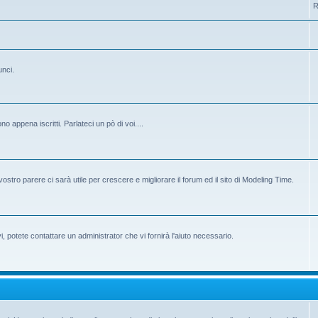
R
unci.
 appena iscritti. Parlateci un pò di voi....
ostro parere ci sarà utile per crescere e migliorare il forum ed il sito di Modeling Time.
potete contattare un administrator che vi fornirà l'aiuto necessario.