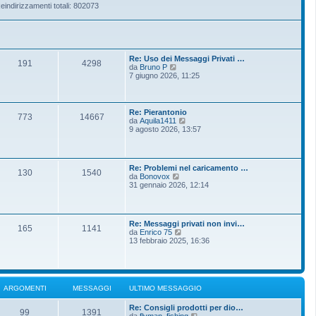
eindirizzamenti totali: 802073
Re: Uso dei Messaggi Privati …
191
4298
V
da
Bruno P
e
7 giugno 2026, 11:25
d
i
u
l
Re: Pierantonio
773
14667
t
V
da
Aquila1411
i
e
9 agosto 2026, 13:57
m
d
o
i
m
u
e
l
Re: Problemi nel caricamento …
s
t
130
1540
V
da
Bonovox
s
i
e
31 gennaio 2026, 12:14
a
m
d
g
o
i
g
m
u
i
e
l
o
s
Re: Messaggi privati non invi…
t
165
1141
s
V
da
Enrico 75
i
a
e
13 febbraio 2025, 16:36
m
g
d
o
g
i
m
i
u
e
o
l
s
t
s
ARGOMENTI
MESSAGGI
ULTIMO MESSAGGIO
i
a
m
g
Re: Consigli prodotti per dio…
o
g
99
1391
V
da
flyman_fishing
m