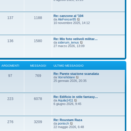
m
g
d
o
g
i
m
i
u
e
o
l
s
Re: canzone al '104
t
137
1188
s
V
da
AleFencer85
i
a
e
10 novembre 2025, 14:12
m
g
d
o
g
i
m
i
u
e
o
l
s
Re: Mix foto velivoli militar…
t
136
1580
s
V
da
siderum_tenus
i
a
e
27 marzo 2026, 13:09
m
g
d
o
g
i
m
i
u
e
o
l
s
t
s
ARGOMENTI
MESSAGGI
ULTIMO MESSAGGIO
i
a
m
g
Re: Parete stazione scanalata
o
g
97
769
V
da
VorreiVolare
m
i
e
25 gennaio 2026, 20:35
e
o
d
s
i
s
u
a
l
g
Re: Edificio in stile fantasy…
t
g
223
6078
V
da
Aquila1411
i
i
e
6 giugno 2026, 9:45
m
o
d
o
i
m
u
e
l
s
Re: Roustam Raza
t
276
3209
s
V
da
ponisch
i
a
e
22 maggio 2026, 6:48
m
g
d