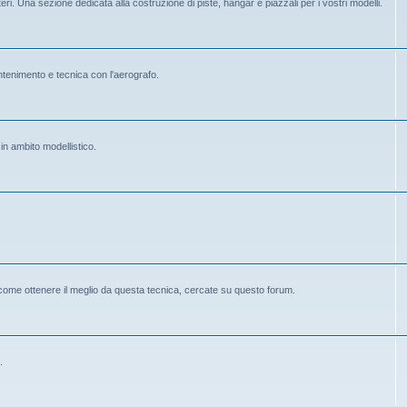
eri. Una sezione dedicata alla costruzione di piste, hangar e piazzali per i vostri modelli.
mantenimento e tecnica con l'aerografo.
 in ambito modellistico.
 come ottenere il meglio da questa tecnica, cercate su questo forum.
.