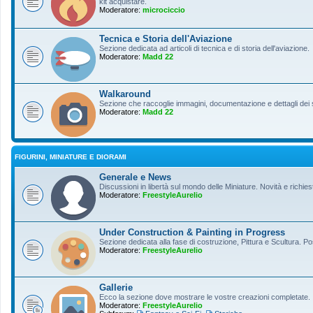
kit acquistare.
Moderatore:
microciccio
Tecnica e Storia dell'Aviazione
Sezione dedicata ad articoli di tecnica e di storia dell'aviazione.
Moderatore:
Madd 22
Walkaround
Sezione che raccoglie immagini, documentazione e dettagli dei so
Moderatore:
Madd 22
FIGURINI, MINIATURE E DIORAMI
Generale e News
Discussioni in libertà sul mondo delle Miniature. Novità e richiest
Moderatore:
FreestyleAurelio
Under Construction & Painting in Progress
Sezione dedicata alla fase di costruzione, Pittura e Scultura. Po
Moderatore:
FreestyleAurelio
Gallerie
Ecco la sezione dove mostrare le vostre creazioni completate.
Moderatore:
FreestyleAurelio