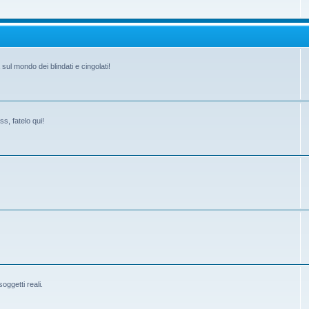
ul mondo dei blindati e cingolati!
s, fatelo qui!
ggetti reali.