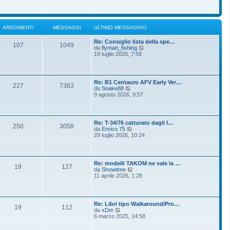
o
g
i
m
i
u
e
o
l
s
t
s
ARGOMENTI
MESSAGGI
ULTIMO MESSAGGIO
i
a
m
g
Re: Consiglio lista della spe…
o
g
107
1049
V
da
flyman_fishing
m
i
e
19 luglio 2026, 7:58
e
o
d
s
i
s
u
a
l
g
Re: B1 Centauro AFV Early Ver…
t
g
227
7363
V
da
Snake88
i
i
e
9 agosto 2026, 9:57
m
o
d
o
i
m
u
e
l
s
Re: T-34/76 catturato dagli I…
t
250
3058
s
V
da
Enrico 75
i
a
e
29 luglio 2026, 10:24
m
g
d
o
g
i
m
i
u
e
o
l
s
Re: modelli TAKOM ne vale la …
t
19
127
s
V
da
Showtime
i
a
e
11 aprile 2026, 1:28
m
g
d
o
g
i
m
i
u
e
o
l
s
Re: Libri tipo Walkaround/Pro…
t
19
112
s
V
da
xDm
i
a
e
6 marzo 2025, 14:58
m
g
d
o
g
i