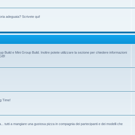
oria adeguata? Scrivete qui!
up Build e Mini Group Build. Inoltre potete utilizzare la sezione per chiedere informazioni
 GB!
ng Time!
tiva... tutti a mangiare una gustosa pizza in compagnia dei partecipanti e dei modelli che