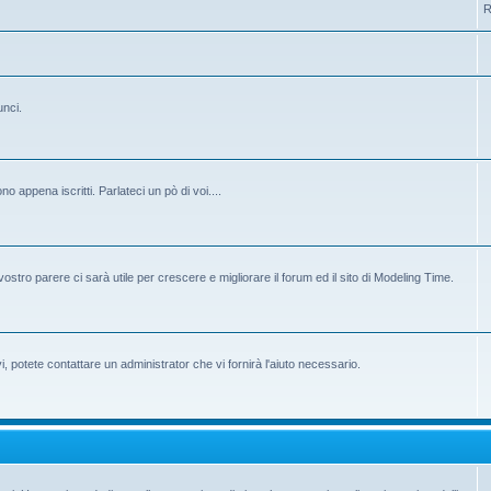
R
unci.
 appena iscritti. Parlateci un pò di voi....
ostro parere ci sarà utile per crescere e migliorare il forum ed il sito di Modeling Time.
potete contattare un administrator che vi fornirà l'aiuto necessario.