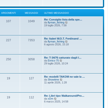
o
g
i
m
i
u
e
o
l
s
t
s
ARGOMENTI
MESSAGGI
ULTIMO MESSAGGIO
i
a
m
g
Re: Consiglio lista della spe…
o
g
107
1049
V
da
flyman_fishing
m
i
e
19 luglio 2026, 7:58
e
o
d
s
i
s
u
a
l
g
Re: Italeri W.O.T. Ferdinand …
t
g
227
7353
V
da
flyman_fishing
i
i
e
6 agosto 2026, 15:18
m
o
d
o
i
m
u
e
l
s
Re: T-34/76 catturato dagli I…
t
250
3058
s
V
da
Enrico 75
i
a
e
29 luglio 2026, 10:24
m
g
d
o
g
i
m
i
u
e
o
l
s
Re: modelli TAKOM ne vale la …
t
19
127
s
V
da
Showtime
i
a
e
11 aprile 2026, 1:28
m
g
d
o
g
i
m
i
u
e
o
l
s
Re: Libri tipo Walkaround/Pro…
t
19
112
s
V
da
xDm
i
a
e
6 marzo 2025, 14:58
m
g
d
o
g
i