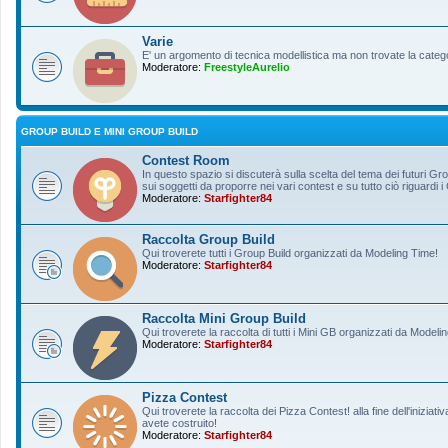
Varie
E' un argomento di tecnica modellistica ma non trovate la categ
Moderatore:
FreestyleAurelio
GROUP BUILD E MINI GROUP BUILD
Contest Room
In questo spazio si discuterà sulla scelta del tema dei futuri Gro
sui soggetti da proporre nei vari contest e su tutto ciò riguardi i
Moderatore:
Starfighter84
Raccolta Group Build
Qui troverete tutti i Group Build organizzati da Modeling Time!
Moderatore:
Starfighter84
Raccolta Mini Group Build
Qui troverete la raccolta di tutti i Mini GB organizzati da Modeli
Moderatore:
Starfighter84
Pizza Contest
Qui troverete la raccolta dei Pizza Contest! alla fine dell'inizia
avete costruito!
Moderatore:
Starfighter84