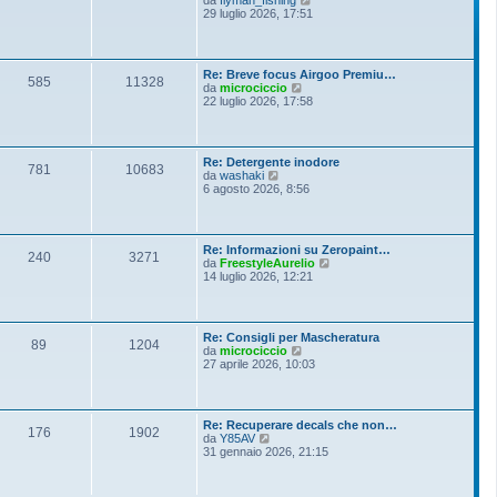
i
e
29 luglio 2026, 17:51
e
o
d
s
i
s
u
a
l
g
Re: Breve focus Airgoo Premiu…
t
g
585
11328
V
da
microciccio
i
i
e
22 luglio 2026, 17:58
m
o
d
o
i
m
u
e
l
s
Re: Detergente inodore
t
781
10683
s
V
da
washaki
i
a
e
6 agosto 2026, 8:56
m
g
d
o
g
i
m
i
u
e
o
l
s
Re: Informazioni su Zeropaint…
t
240
3271
s
V
da
FreestyleAurelio
i
a
e
14 luglio 2026, 12:21
m
g
d
o
g
i
m
i
u
e
o
l
s
Re: Consigli per Mascheratura
t
89
1204
s
V
da
microciccio
i
a
e
27 aprile 2026, 10:03
m
g
d
o
g
i
m
i
u
e
o
l
s
Re: Recuperare decals che non…
t
176
1902
s
V
da
Y85AV
i
a
e
31 gennaio 2026, 21:15
m
g
d
o
g
i
m
i
u
e