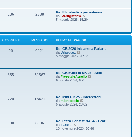
o
g
i
m
i
u
e
o
l
s
Re: Filo elastico per antenne
t
136
2888
s
V
da
Starfighter84
i
a
e
5 maggio 2026, 15:20
m
g
d
o
g
i
m
i
u
e
o
l
s
t
s
ARGOMENTI
MESSAGGI
ULTIMO MESSAGGIO
i
a
m
g
Re: GB 2026 Iniziamo a Parlar…
o
g
96
6121
V
da
Velasquez
m
i
e
5 maggio 2026, 20:12
e
o
d
s
i
s
u
a
l
g
Re: GB Made in UK 26 - Aldo -…
t
g
655
51567
V
da
FreestyleAurelio
i
i
e
6 agosto 2026, 0:23
m
o
d
o
i
m
u
e
l
s
Re: Mini GB 25 - Intercettori…
t
220
16421
s
V
da
microciccio
i
a
e
5 agosto 2026, 23:02
m
g
d
o
g
i
m
i
u
e
o
l
s
Re: Pizza Contest NASA - Fear…
t
108
6106
s
V
da
fearless
i
a
e
18 novembre 2023, 20:46
m
g
d
o
g
i
m