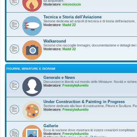
kit acquistare.
Moderatore:
microciccio
Tecnica e Storia dell'Aviazione
Sezione dedicata ad articoli di tecnica e di storia dell'aviazione.
Moderatore:
Madd 22
Walkaround
Sezione che raccoglie immagini, documentazione e dettagli dei so
Moderatore:
Madd 22
FIGURINI, MINIATURE E DIORAMI
Generale e News
Discussioni in libertà sul mondo delle Miniature. Novità e richiest
Moderatore:
FreestyleAurelio
Under Construction & Painting in Progress
Sezione dedicata alla fase di costruzione, Pittura e Scultura. Po
Moderatore:
FreestyleAurelio
Gallerie
Ecco la sezione dove mostrare le vostre creazioni completate.
Moderatore:
FreestyleAurelio