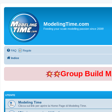
ModelingTime.com
Feeding your scale modelling passion since 2008!
FAQ
Regole
Indice
Group Build 
UTENTE
Modeling Time
Clicca sul link per aprire la Home Page di Modeling Time.