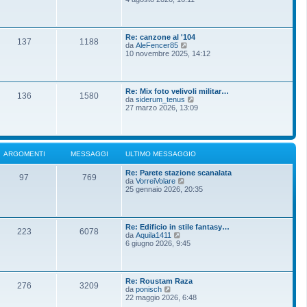
m
g
d
o
g
i
m
i
u
e
o
l
s
Re: canzone al '104
t
137
1188
s
V
da
AleFencer85
i
a
e
10 novembre 2025, 14:12
m
g
d
o
g
i
m
i
u
e
o
l
s
Re: Mix foto velivoli militar…
t
136
1580
s
V
da
siderum_tenus
i
a
e
27 marzo 2026, 13:09
m
g
d
o
g
i
m
i
u
e
o
l
s
t
s
ARGOMENTI
MESSAGGI
ULTIMO MESSAGGIO
i
a
m
g
Re: Parete stazione scanalata
o
g
97
769
V
da
VorreiVolare
m
i
e
25 gennaio 2026, 20:35
e
o
d
s
i
s
u
a
l
g
Re: Edificio in stile fantasy…
t
g
223
6078
V
da
Aquila1411
i
i
e
6 giugno 2026, 9:45
m
o
d
o
i
m
u
e
l
s
Re: Roustam Raza
t
276
3209
s
V
da
ponisch
i
a
e
22 maggio 2026, 6:48
m
g
d