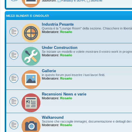
Subforum:
Fantasy e Sci-Fi
,
Storiche
MEZZI BLINDATI E CINGOLATI
Industria Pesante
Questa è la "Lounge Room" della sezione. Chiacchere in libertà s
Moderatore:
Rosario
Under Construction
Se iniziate un modello e volete mostrare il vostro work in progres
Moderatore:
Rosario
Gallerie
in questo forum puoi inserire i tuoi lavori finiti.
Moderatore:
Rosario
Recensioni News e varie
Moderatore:
Rosario
Walkaround
Sezione che raccoglie immagini, documentazione e dettagli dei so
Moderatore:
Rosario