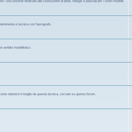
eri. Una sezione dedicata alla costruzione di piste, hangar e piazzali per i vostri modelli.
mantenimento e tecnica con l'aerografo.
 in ambito modellistico.
 come ottenere il meglio da questa tecnica, cercate su questo forum.
.