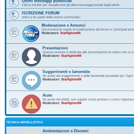
Ultimi messaggi pubblicati
Clicca sul link per visualizzare gli ultimi messaggi postati dagli utenti.
ISCRIZIONE FORUM
entra a far parte della nostra community!
Moderazione e Annunci
Qui troverai le regole di moderazione del forum e i principali ann
Moderatore:
Starfighter84
Presentazioni
Questa sezione è dedicata alle presentazioni di coloro che si sono
Moderatore:
Starfighter84
Suggerimenti e lamentele
Se avete dei suggerimenti o delle lamentele postatele qui. Ogni v
Moderatore:
Starfighter84
Aiuto
Se avete dei dubbi, non sapete come postare o come registrarvi, 
Moderatore:
Starfighter84
TECNICA MODELLISTICA
Ambientazioni e Diorami