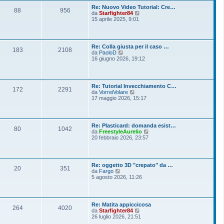
o
l
s
Re: Nuovo Video Tutorial: Cre…
t
88
956
s
V
da
Starfighter84
i
a
e
15 aprile 2025, 9:01
m
g
d
o
g
i
m
i
u
e
o
l
s
Re: Colla giusta per il caso …
t
183
2108
s
V
da
PaoloD
i
a
e
16 giugno 2026, 19:12
m
g
d
o
g
i
m
i
u
e
o
l
s
Re: Tutorial Invecchiamento C…
t
172
2291
s
V
da
VorreiVolare
i
a
e
17 maggio 2026, 15:17
m
g
d
o
g
i
m
i
u
e
o
l
s
Re: Plasticard: domanda esist…
t
80
1042
s
V
da
FreestyleAurelio
i
a
e
20 febbraio 2026, 23:57
m
g
d
o
g
i
m
i
u
e
o
l
s
Re: oggetto 3D "crepato" da …
t
20
351
s
V
da
Fargo
i
a
e
5 agosto 2026, 11:26
m
g
d
o
g
i
m
i
u
e
o
l
s
Re: Matita appiccicosa
t
264
4020
s
V
da
Starfighter84
i
a
e
26 luglio 2026, 21:51
m
g
d