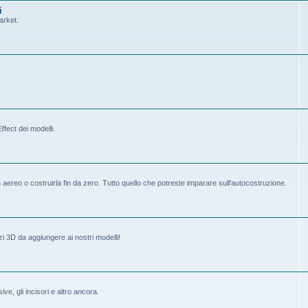
i
arket.
fect dei modelli.
ereo o costruirla fin da zero. Tutto quello che potreste imparare sull'autocostruzione.
i 3D da aggiungere ai nostri modelli!
ive, gli incisori e altro ancora.