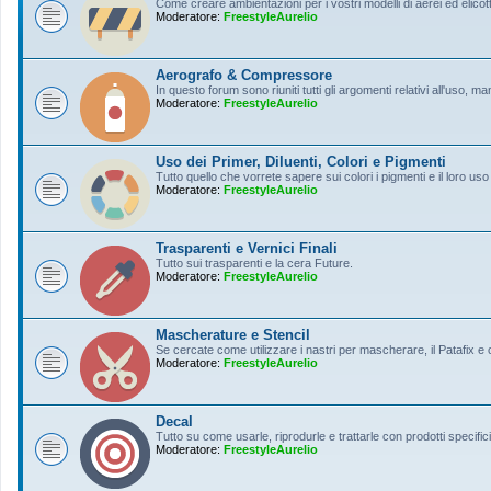
Come creare ambientazioni per i vostri modelli di aerei ed elicott
Moderatore:
FreestyleAurelio
Aerografo & Compressore
In questo forum sono riuniti tutti gli argomenti relativi all'uso, 
Moderatore:
FreestyleAurelio
Uso dei Primer, Diluenti, Colori e Pigmenti
Tutto quello che vorrete sapere sui colori i pigmenti e il loro uso
Moderatore:
FreestyleAurelio
Trasparenti e Vernici Finali
Tutto sui trasparenti e la cera Future.
Moderatore:
FreestyleAurelio
Mascherature e Stencil
Se cercate come utilizzare i nastri per mascherare, il Patafix e
Moderatore:
FreestyleAurelio
Decal
Tutto su come usarle, riprodurle e trattarle con prodotti specifici
Moderatore:
FreestyleAurelio