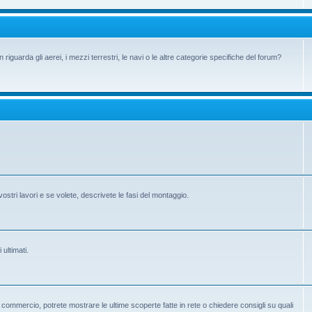
iguarda gli aerei, i mezzi terrestri, le navi o le altre categorie specifiche del forum?
vostri lavori e se volete, descrivete le fasi del montaggio.
 ultimati.
 in commercio, potrete mostrare le ultime scoperte fatte in rete o chiedere consigli su quali