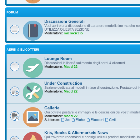
FORUM
Discussioni Generali
Vuoi aprire una discussione di carattere modellistico ma che non r
UTILIZZA QUESTA SEZIONE!
Moderatore:
microciccio
AEREI & ELICOTTERI
Lounge Room
Discussioni in libertà sul mondo degli aerei & elicotteri.
Moderatore:
Madd 22
Under Construction
Sezione dedicata ai modelli in fase di costruzione. Postate qui i 
Moderatore:
Madd 22
Gallerie
Qui potrete postare le immagini e le descrizioni dei vostri modelli
Moderatore:
Madd 22
Subforum:
Jet
,
Eliche
,
Elicotteri
,
Civili
Kits, Books & Aftermarkets News
Qui troverete recensioni e consigli utili sui prodotti modellistici