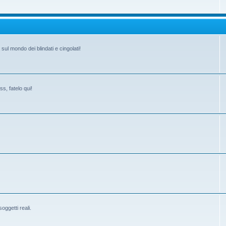
ul mondo dei blindati e cingolati!
s, fatelo qui!
ggetti reali.