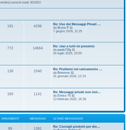
eindirizzamenti totali: 801853
Re: Uso dei Messaggi Privati …
191
4298
V
da
Bruno P
e
7 giugno 2026, 11:25
d
i
u
l
Re: ciao a tutti mi presento
772
14664
t
V
da
paolo72fg
i
e
26 luglio 2026, 20:50
m
d
o
i
m
u
e
l
Re: Problemi nel caricamento …
s
t
130
1540
V
da
Bonovox
s
i
e
31 gennaio 2026, 12:14
a
m
d
g
o
i
g
m
u
i
e
l
o
s
Re: Messaggi privati non invi…
t
165
1141
s
V
da
Enrico 75
i
a
e
13 febbraio 2025, 16:36
m
g
d
o
g
i
m
i
u
e
o
l
s
t
s
ARGOMENTI
MESSAGGI
ULTIMO MESSAGGIO
i
a
m
g
Re: Consigli prodotti per dio…
o
g
99
1391
V
da
flyman_fishing
m