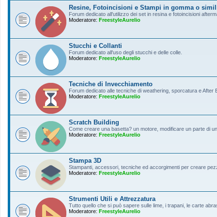
Resine, Fotoincisioni e Stampi in gomma o simil
Forum dedicato all'utilizzo dei set in resina e fotoincisioni afterm
Moderatore:
FreestyleAurelio
Stucchi e Collanti
Forum dedicato all'uso degli stucchi e delle colle.
Moderatore:
FreestyleAurelio
Tecniche di Invecchiamento
Forum dedicato alle tecniche di weathering, sporcatura e After Ef
Moderatore:
FreestyleAurelio
Scratch Building
Come creare una basetta? un motore, modificare un parte di un a
Moderatore:
FreestyleAurelio
Stampa 3D
Stampanti, accessori, tecniche ed accorgimenti per creare pezz
Moderatore:
FreestyleAurelio
Strumenti Utili e Attrezzatura
Tutto quello che si può sapere sulle lime, i trapani, le carte abras
Moderatore:
FreestyleAurelio