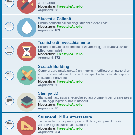
aftermarket.
Moderatore:
FreestyleAurelio
Argomenti:
88
Stucchi e Collanti
Forum dedicato all'uso degli stucchi e delle colle.
Moderatore:
FreestyleAurelio
Argomenti:
183
Tecniche di Invecchiamento
Forum dedicato alle tecniche di weathering, sporcatura e After
Effect dei modelli.
Moderatore:
FreestyleAurelio
Argomenti:
172
Scratch Building
Come creare una basetta? un motore, modificare un parte di un
aereo o costruirla fin da zero. Tutto quello che potreste imparare
sull'autocostruzione.
Moderatore:
FreestyleAurelio
Argomenti:
80
Stampa 3D
Stampanti, accessori, tecniche ed accorgimenti per creare pezzi
3D da aggiungere ai nostri modelli!
Moderatore:
FreestyleAurelio
Argomenti:
20
Strumenti Utili e Attrezzatura
Tutto quello che si può sapere sulle lime, i trapani, le carte
abrasive, gli incisori e altro ancora.
Moderatore:
FreestyleAurelio
Argomenti:
264