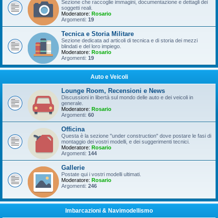
Sezione che raccoglie immagini, documentazione e dettagli dei
soggetti reali.
Moderatore:
Rosario
Argomenti:
19
Tecnica e Storia Militare
Sezione dedicata ad articoli di tecnica e di storia dei mezzi
blindati e del loro impiego.
Moderatore:
Rosario
Argomenti:
19
Auto e Veicoli
Lounge Room, Recensioni e News
Discussioni in libertà sul mondo delle auto e dei veicoli in
generale.
Moderatore:
Rosario
Argomenti:
60
Officina
Questa è la sezione "under construction" dove postare le fasi di
montaggio dei vostri modelli, e dei suggerimenti tecnici.
Moderatore:
Rosario
Argomenti:
144
Gallerie
Postate qui i vostri modelli ultimati.
Moderatore:
Rosario
Argomenti:
246
Imbarcazioni & Navimodellismo