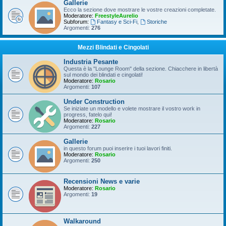
Gallerie
Ecco la sezione dove mostrare le vostre creazioni completate.
Moderatore:
FreestyleAurelio
Subforum:
Fantasy e Sci-Fi
,
Storiche
Argomenti:
276
Mezzi Blindati e Cingolati
Industria Pesante
Questa è la "Lounge Room" della sezione. Chiacchere in libertà
sul mondo dei blindati e cingolati!
Moderatore:
Rosario
Argomenti:
107
Under Construction
Se iniziate un modello e volete mostrare il vostro work in
progress, fatelo qui!
Moderatore:
Rosario
Argomenti:
227
Gallerie
in questo forum puoi inserire i tuoi lavori finiti.
Moderatore:
Rosario
Argomenti:
250
Recensioni News e varie
Moderatore:
Rosario
Argomenti:
19
Walkaround