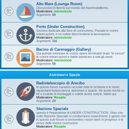
Alto Mare (Lounge Room)
Discussioni in libertà sul mondo del Navimodellismo.
Moderatore:
microciccio
Argomenti:
59
Porto (Under Construction)
Sezione dedicata alla fase di costruzione. Postate le vostre
imbarcazioni, e se volete descrivetene la lavorazione.
Moderatore:
microciccio
Argomenti:
116
Bacino di Carenaggio (Gallery)
Qui potrete mostrare le vostre opere terminate! tirate "in secca"
le vostre imbarcazioni e fatele ammirare a tutti gli utenti.
Moderatore:
microciccio
Argomenti:
59
Astronavi e Spazio
Radiotelescopio di Arecibo
In questo forum saranno raccolte tutte le richieste e le news
riguardanti fantascienza, astronavi e spazio. Se avete novità su
kit o scatole di montaggio o volete avere notizie, fatelo qui.
Moderatore:
Rosario
Argomenti:
24
Stazione Spaziale
questa è l'equivalente di UNDER CONSTRUCTION. Visto che
sulla Stazione Spaziale si condurranno esperimenti, è giusto che
in questo sub-forum si presentino i nostri work in progress e le
prove delle nostre costruzioni.
Moderatore:
Rosario