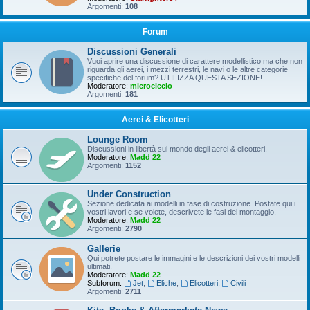
Argomenti:
108
Forum
Discussioni Generali
Vuoi aprire una discussione di carattere modellistico ma che non
riguarda gli aerei, i mezzi terrestri, le navi o le altre categorie
specifiche del forum? UTILIZZA QUESTA SEZIONE!
Moderatore:
microciccio
Argomenti:
181
Aerei & Elicotteri
Lounge Room
Discussioni in libertà sul mondo degli aerei & elicotteri.
Moderatore:
Madd 22
Argomenti:
1152
Under Construction
Sezione dedicata ai modelli in fase di costruzione. Postate qui i
vostri lavori e se volete, descrivete le fasi del montaggio.
Moderatore:
Madd 22
Argomenti:
2790
Gallerie
Qui potrete postare le immagini e le descrizioni dei vostri modelli
ultimati.
Moderatore:
Madd 22
Subforum:
Jet
,
Eliche
,
Elicotteri
,
Civili
Argomenti:
2711