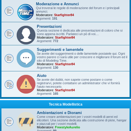
Moderazione e Annunci
Qui troverai le regole di moderazione del forum e i principali
annunci.
Moderatore:
Starfighter84
Argomenti:
191
Presentazioni
Questa sezione è dedicata alle presentazioni di coloro che si
sono appena iscritti. Parlateci un pò di voi....
Moderatore:
Starfighter84
Argomenti:
772
Suggerimenti e lamentele
Se avete dei suggerimenti o delle lamentele postatele qui. Ogni
vostro parere ci sarà utile per crescere e migliorare il forum ed il
sito di Modeling Time.
Moderatore:
Starfighter84
Argomenti:
130
Aiuto
Se avete dei dubbi, non sapete come postare o come
registrarvi, potete contattare un administrator che vi fornirà
l'aiuto necessario.
Moderatore:
Starfighter84
Argomenti:
165
Tecnica Modellistica
Ambientazioni e Diorami
Come creare ambientazioni per i vostri modelli di aerei ed
elicotteri. Una sezione dedicata alla costruzione di piste, hangar
e piazzali per i vostri modelli.
Moderatore:
FreestyleAurelio
Argomenti:
99