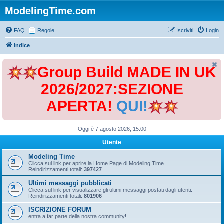
ModelingTime.com
FAQ
Regole
Iscriviti
Login
Indice
Group Build MADE IN UK
2026/2027:SEZIONE
APERTA!
QUI!
Oggi è 7 agosto 2026, 15:00
Utente
Modeling Time
Clicca sul link per aprire la Home Page di Modeling Time.
Reindirizzamenti totali:
397427
Ultimi messaggi pubblicati
Clicca sul link per visualizzare gli ultimi messaggi postati dagli utenti.
Reindirizzamenti totali:
801906
ISCRIZIONE FORUM
entra a far parte della nostra community!