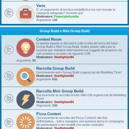
Varie
E' un argomento di tecnica modellistica ma non trovate la
categoria adeguata? Scrivete qui!
Moderatore:
FreestyleAurelio
Argomenti:
136
Group Build e Mini Group Build
Contest Room
In questo spazio si discuterà sulla scelta del tema dei futuri
Group Build e Mini Group Build. Inoltre potete utilizzare la
sezione per chiedere informazioni sui soggetti da proporre nei
vari contest e su tutto ciò riguardi i GB!
Moderatore:
Starfighter84
Argomenti:
96
Raccolta Group Build
Qui troverete tutti i Group Build organizzati da Modeling Time!
Moderatore:
Starfighter84
Argomenti:
655
Raccolta Mini Group Build
Qui troverete la raccolta di tutti i Mini GB organizzati da Modeling
Time!
Moderatore:
Starfighter84
Argomenti:
220
Pizza Contest
Qui troverete la raccolta dei Pizza Contest! alla fine
dell'iniziativa... tutti a mangiare una gustosa pizza in compagnia
dei partecipanti e dei modelli che avete costruito!
Moderatore:
Starfighter84