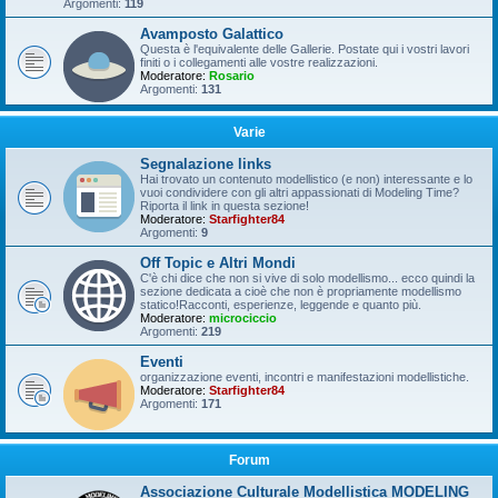
Argomenti:
119
Avamposto Galattico
Questa è l'equivalente delle Gallerie. Postate qui i vostri lavori
finiti o i collegamenti alle vostre realizzazioni.
Moderatore:
Rosario
Argomenti:
131
Varie
Segnalazione links
Hai trovato un contenuto modellistico (e non) interessante e lo
vuoi condividere con gli altri appassionati di Modeling Time?
Riporta il link in questa sezione!
Moderatore:
Starfighter84
Argomenti:
9
Off Topic e Altri Mondi
C'è chi dice che non si vive di solo modellismo... ecco quindi la
sezione dedicata a cioè che non è propriamente modellismo
statico!Racconti, esperienze, leggende e quanto più.
Moderatore:
microciccio
Argomenti:
219
Eventi
organizzazione eventi, incontri e manifestazioni modellistiche.
Moderatore:
Starfighter84
Argomenti:
171
Forum
Associazione Culturale Modellistica MODELING