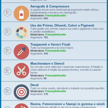
Aerografo & Compressore
In questo forum sono riuniti tutti gli argomenti relativi all'uso,
mantenimento e tecnica con l'aerografo.
Moderatore:
FreestyleAurelio
Argomenti:
585
Uso dei Primer, Diluenti, Colori e Pigmenti
Tutto quello che vorrete sapere sui colori i pigmenti e il loro uso
in ambito modellistico.
Moderatore:
FreestyleAurelio
Argomenti:
781
Trasparenti e Vernici Finali
Tutto sui trasparenti e la cera Future.
Moderatore:
FreestyleAurelio
Argomenti:
240
Mascherature e Stencil
Se cercate come utilizzare i nastri per mascherare, il Patafix e
come ottenere il meglio da questa tecnica, cercate su questo
forum.
Moderatore:
FreestyleAurelio
Argomenti:
89
Decal
Tutto su come usarle, riprodurle e trattarle con prodotti specifici.
Moderatore:
FreestyleAurelio
Argomenti:
176
Resine, Fotoincisioni e Stampi in gomma o simili
Forum dedicato all'utilizzo dei set in resina e fotoincisioni