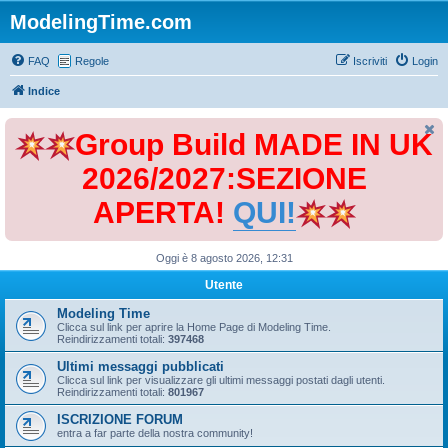
ModelingTime.com
FAQ
Regole
Iscriviti
Login
Indice
Group Build MADE IN UK
2026/2027:SEZIONE
APERTA!
QUI!
Oggi è 8 agosto 2026, 12:31
Utente
Modeling Time
Clicca sul link per aprire la Home Page di Modeling Time.
Reindirizzamenti totali:
397468
Ultimi messaggi pubblicati
Clicca sul link per visualizzare gli ultimi messaggi postati dagli utenti.
Reindirizzamenti totali:
801967
ISCRIZIONE FORUM
entra a far parte della nostra community!