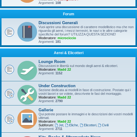
Argomenti:
108
Forum
Discussioni Generali
Vuoi aprire una discussione di carattere modellistico ma che non
riguarda gli aerei, i mezzi terrestri, le navi o le altre categorie
specifiche del forum? UTILIZZA QUESTA SEZIONE!
Moderatore:
microciccio
Argomenti:
181
Aerei & Elicotteri
Lounge Room
Discussioni in libertà sul mondo degli aerei & elicotteri.
Moderatore:
Madd 22
Argomenti:
1152
Under Construction
Sezione dedicata ai modelli in fase di costruzione. Postate qui i
vostri lavori e se volete, descrivete le fasi del montaggio.
Moderatore:
Madd 22
Argomenti:
2790
Gallerie
Qui potrete postare le immagini e le descrizioni dei vostri modelli
ultimati.
Moderatore:
Madd 22
Subforum:
Jet
,
Eliche
,
Elicotteri
,
Civili
Argomenti:
2711