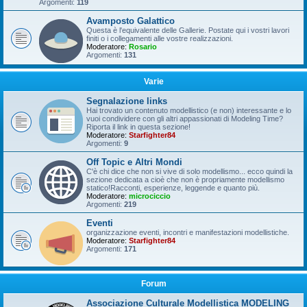
Argomenti:
119
Avamposto Galattico
Questa è l'equivalente delle Gallerie. Postate qui i vostri lavori
finiti o i collegamenti alle vostre realizzazioni.
Moderatore:
Rosario
Argomenti:
131
Varie
Segnalazione links
Hai trovato un contenuto modellistico (e non) interessante e lo
vuoi condividere con gli altri appassionati di Modeling Time?
Riporta il link in questa sezione!
Moderatore:
Starfighter84
Argomenti:
9
Off Topic e Altri Mondi
C'è chi dice che non si vive di solo modellismo... ecco quindi la
sezione dedicata a cioè che non è propriamente modellismo
statico!Racconti, esperienze, leggende e quanto più.
Moderatore:
microciccio
Argomenti:
219
Eventi
organizzazione eventi, incontri e manifestazioni modellistiche.
Moderatore:
Starfighter84
Argomenti:
171
Forum
Associazione Culturale Modellistica MODELING