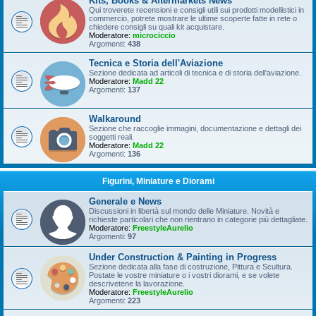
Kits, Books & Aftermarkets News
Qui troverete recensioni e consigli utili sui prodotti modellistici in
commercio, potrete mostrare le ultime scoperte fatte in rete o
chiedere consigli su quali kit acquistare.
Moderatore:
microciccio
Argomenti:
438
Tecnica e Storia dell'Aviazione
Sezione dedicata ad articoli di tecnica e di storia dell'aviazione.
Moderatore:
Madd 22
Argomenti:
137
Walkaround
Sezione che raccoglie immagini, documentazione e dettagli dei
soggetti reali.
Moderatore:
Madd 22
Argomenti:
136
Figurini, Miniature e Diorami
Generale e News
Discussioni in libertà sul mondo delle Miniature. Novità e
richieste particolari che non rientrano in categorie più dettagliate.
Moderatore:
FreestyleAurelio
Argomenti:
97
Under Construction & Painting in Progress
Sezione dedicata alla fase di costruzione, Pittura e Scultura.
Postate le vostre miniature o i vostri diorami, e se volete
descrivetene la lavorazione.
Moderatore:
FreestyleAurelio
Argomenti:
223