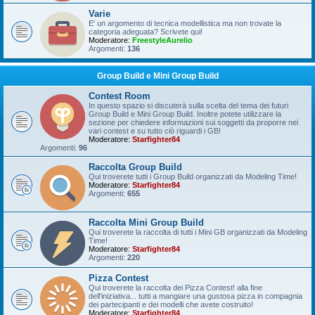
Varie
E' un argomento di tecnica modellistica ma non trovate la
categoria adeguata? Scrivete qui!
Moderatore:
FreestyleAurelio
Argomenti:
136
Group Build e Mini Group Build
Contest Room
In questo spazio si discuterà sulla scelta del tema dei futuri
Group Build e Mini Group Build. Inoltre potete utilizzare la
sezione per chiedere informazioni sui soggetti da proporre nei
vari contest e su tutto ciò riguardi i GB!
Moderatore:
Starfighter84
Argomenti:
96
Raccolta Group Build
Qui troverete tutti i Group Build organizzati da Modeling Time!
Moderatore:
Starfighter84
Argomenti:
655
Raccolta Mini Group Build
Qui troverete la raccolta di tutti i Mini GB organizzati da Modeling
Time!
Moderatore:
Starfighter84
Argomenti:
220
Pizza Contest
Qui troverete la raccolta dei Pizza Contest! alla fine
dell'iniziativa... tutti a mangiare una gustosa pizza in compagnia
dei partecipanti e dei modelli che avete costruito!
Moderatore:
Starfighter84