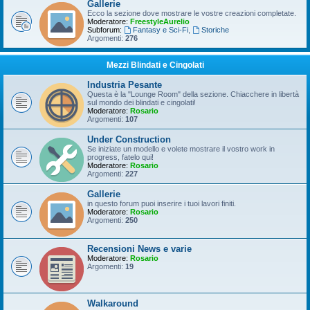
Gallerie
Ecco la sezione dove mostrare le vostre creazioni completate.
Moderatore:
FreestyleAurelio
Subforum:
Fantasy e Sci-Fi
,
Storiche
Argomenti:
276
Mezzi Blindati e Cingolati
Industria Pesante
Questa è la "Lounge Room" della sezione. Chiacchere in libertà
sul mondo dei blindati e cingolati!
Moderatore:
Rosario
Argomenti:
107
Under Construction
Se iniziate un modello e volete mostrare il vostro work in
progress, fatelo qui!
Moderatore:
Rosario
Argomenti:
227
Gallerie
in questo forum puoi inserire i tuoi lavori finiti.
Moderatore:
Rosario
Argomenti:
250
Recensioni News e varie
Moderatore:
Rosario
Argomenti:
19
Walkaround