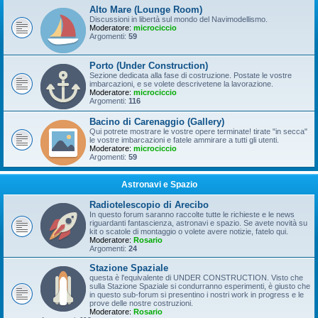
Alto Mare (Lounge Room)
Discussioni in libertà sul mondo del Navimodellismo.
Moderatore:
microciccio
Argomenti:
59
Porto (Under Construction)
Sezione dedicata alla fase di costruzione. Postate le vostre
imbarcazioni, e se volete descrivetene la lavorazione.
Moderatore:
microciccio
Argomenti:
116
Bacino di Carenaggio (Gallery)
Qui potrete mostrare le vostre opere terminate! tirate "in secca"
le vostre imbarcazioni e fatele ammirare a tutti gli utenti.
Moderatore:
microciccio
Argomenti:
59
Astronavi e Spazio
Radiotelescopio di Arecibo
In questo forum saranno raccolte tutte le richieste e le news
riguardanti fantascienza, astronavi e spazio. Se avete novità su
kit o scatole di montaggio o volete avere notizie, fatelo qui.
Moderatore:
Rosario
Argomenti:
24
Stazione Spaziale
questa è l'equivalente di UNDER CONSTRUCTION. Visto che
sulla Stazione Spaziale si condurranno esperimenti, è giusto che
in questo sub-forum si presentino i nostri work in progress e le
prove delle nostre costruzioni.
Moderatore:
Rosario