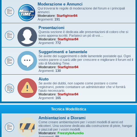
Moderazione e Annunci
Qui troverai le regole di moderazione del forum e i principali
annunci.
Moderatore:
Starfighter84
Argomenti:
191
Presentazioni
Questa sezione è dedicata alle presentazioni di coloro che si
sono appena iscritti. Parlateci un pò di voi....
Moderatore:
Starfighter84
Argomenti:
772
Suggerimenti e lamentele
Se avete dei suggerimenti o delle lamentele postatele qui. Ogni
vostro parere ci sarà utile per crescere e migliorare il forum ed il
sito di Modeling Time.
Moderatore:
Starfighter84
Argomenti:
130
Aiuto
Se avete dei dubbi, non sapete come postare o come
registrarvi, potete contattare un administrator che vi fornirà
l'aiuto necessario.
Moderatore:
Starfighter84
Argomenti:
165
Tecnica Modellistica
Ambientazioni e Diorami
Come creare ambientazioni per i vostri modelli di aerei ed
elicotteri. Una sezione dedicata alla costruzione di piste, hangar
e piazzali per i vostri modelli.
Moderatore:
FreestyleAurelio
Argomenti:
99