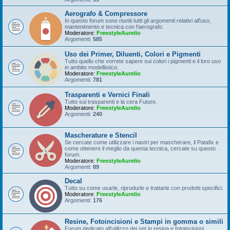
Aerografo & Compressore
In questo forum sono riuniti tutti gli argomenti relativi all'uso,
mantenimento e tecnica con l'aerografo.
Moderatore:
FreestyleAurelio
Argomenti:
585
Uso dei Primer, Diluenti, Colori e Pigmenti
Tutto quello che vorrete sapere sui colori i pigmenti e il loro uso
in ambito modellistico.
Moderatore:
FreestyleAurelio
Argomenti:
781
Trasparenti e Vernici Finali
Tutto sui trasparenti e la cera Future.
Moderatore:
FreestyleAurelio
Argomenti:
240
Mascherature e Stencil
Se cercate come utilizzare i nastri per mascherare, il Patafix e
come ottenere il meglio da questa tecnica, cercate su questo
forum.
Moderatore:
FreestyleAurelio
Argomenti:
89
Decal
Tutto su come usarle, riprodurle e trattarle con prodotti specifici.
Moderatore:
FreestyleAurelio
Argomenti:
176
Resine, Fotoincisioni e Stampi in gomma o simili
Forum dedicato all'utilizzo dei set in resina e fotoincisioni