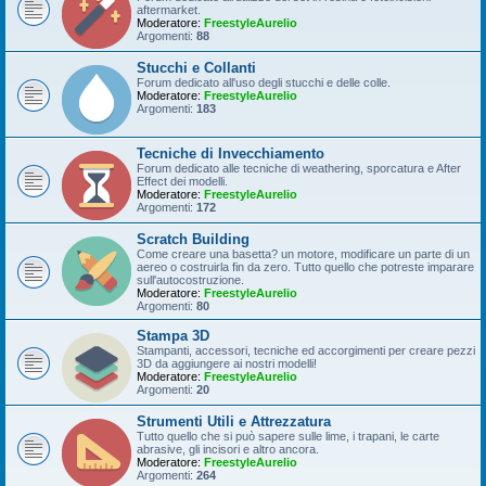
aftermarket.
Moderatore:
FreestyleAurelio
Argomenti:
88
Stucchi e Collanti
Forum dedicato all'uso degli stucchi e delle colle.
Moderatore:
FreestyleAurelio
Argomenti:
183
Tecniche di Invecchiamento
Forum dedicato alle tecniche di weathering, sporcatura e After
Effect dei modelli.
Moderatore:
FreestyleAurelio
Argomenti:
172
Scratch Building
Come creare una basetta? un motore, modificare un parte di un
aereo o costruirla fin da zero. Tutto quello che potreste imparare
sull'autocostruzione.
Moderatore:
FreestyleAurelio
Argomenti:
80
Stampa 3D
Stampanti, accessori, tecniche ed accorgimenti per creare pezzi
3D da aggiungere ai nostri modelli!
Moderatore:
FreestyleAurelio
Argomenti:
20
Strumenti Utili e Attrezzatura
Tutto quello che si può sapere sulle lime, i trapani, le carte
abrasive, gli incisori e altro ancora.
Moderatore:
FreestyleAurelio
Argomenti:
264