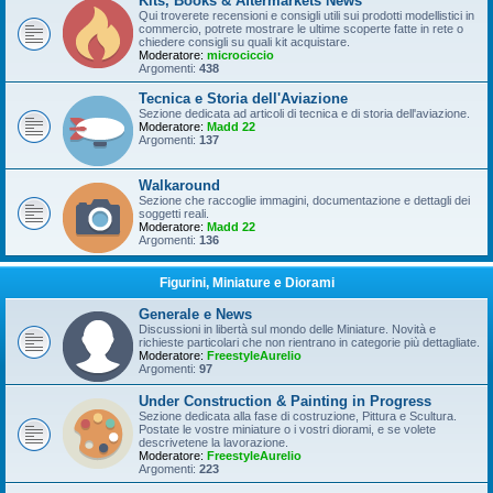
Kits, Books & Aftermarkets News
Qui troverete recensioni e consigli utili sui prodotti modellistici in
commercio, potrete mostrare le ultime scoperte fatte in rete o
chiedere consigli su quali kit acquistare.
Moderatore:
microciccio
Argomenti:
438
Tecnica e Storia dell'Aviazione
Sezione dedicata ad articoli di tecnica e di storia dell'aviazione.
Moderatore:
Madd 22
Argomenti:
137
Walkaround
Sezione che raccoglie immagini, documentazione e dettagli dei
soggetti reali.
Moderatore:
Madd 22
Argomenti:
136
Figurini, Miniature e Diorami
Generale e News
Discussioni in libertà sul mondo delle Miniature. Novità e
richieste particolari che non rientrano in categorie più dettagliate.
Moderatore:
FreestyleAurelio
Argomenti:
97
Under Construction & Painting in Progress
Sezione dedicata alla fase di costruzione, Pittura e Scultura.
Postate le vostre miniature o i vostri diorami, e se volete
descrivetene la lavorazione.
Moderatore:
FreestyleAurelio
Argomenti:
223