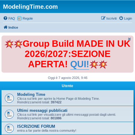
ModelingTime.com
FAQ
Regole
Iscriviti
Login
Indice
Group Build MADE IN UK
2026/2027:SEZIONE
APERTA!
QUI!
Oggi è 7 agosto 2026, 9:46
Utente
Modeling Time
Clicca sul link per aprire la Home Page di Modeling Time.
Reindirizzamenti totali:
397422
Ultimi messaggi pubblicati
Clicca sul link per visualizzare gli ultimi messaggi postati dagli utenti.
Reindirizzamenti totali:
801886
ISCRIZIONE FORUM
entra a far parte della nostra community!