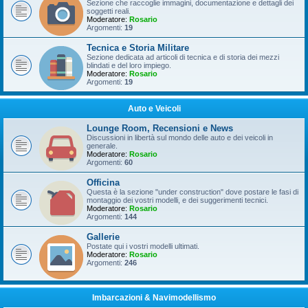
Sezione che raccoglie immagini, documentazione e dettagli dei
soggetti reali.
Moderatore:
Rosario
Argomenti:
19
Tecnica e Storia Militare
Sezione dedicata ad articoli di tecnica e di storia dei mezzi
blindati e del loro impiego.
Moderatore:
Rosario
Argomenti:
19
Auto e Veicoli
Lounge Room, Recensioni e News
Discussioni in libertà sul mondo delle auto e dei veicoli in
generale.
Moderatore:
Rosario
Argomenti:
60
Officina
Questa è la sezione "under construction" dove postare le fasi di
montaggio dei vostri modelli, e dei suggerimenti tecnici.
Moderatore:
Rosario
Argomenti:
144
Gallerie
Postate qui i vostri modelli ultimati.
Moderatore:
Rosario
Argomenti:
246
Imbarcazioni & Navimodellismo