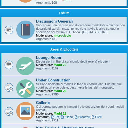
Argomenti:
108
Forum
Discussioni Generali
Vuoi aprire una discussione di carattere modellistico ma che non
riguarda gli aerei, i mezzi terrestri, le navi o le altre categorie
specifiche del forum? UTILIZZA QUESTA SEZIONE!
Moderatore:
microciccio
Argomenti:
181
Aerei & Elicotteri
Lounge Room
Discussioni in libertà sul mondo degli aerei & elicotteri.
Moderatore:
Madd 22
Argomenti:
1152
Under Construction
Sezione dedicata ai modelli in fase di costruzione. Postate qui i
vostri lavori e se volete, descrivete le fasi del montaggio.
Moderatore:
Madd 22
Argomenti:
2790
Gallerie
Qui potrete postare le immagini e le descrizioni dei vostri modelli
ultimati.
Moderatore:
Madd 22
Subforum:
Jet
,
Eliche
,
Elicotteri
,
Civili
Argomenti:
2711