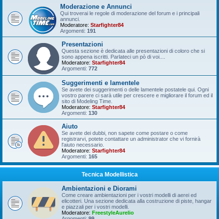
Moderazione e Annunci
Qui troverai le regole di moderazione del forum e i principali
annunci.
Moderatore:
Starfighter84
Argomenti:
191
Presentazioni
Questa sezione è dedicata alle presentazioni di coloro che si
sono appena iscritti. Parlateci un pò di voi....
Moderatore:
Starfighter84
Argomenti:
772
Suggerimenti e lamentele
Se avete dei suggerimenti o delle lamentele postatele qui. Ogni
vostro parere ci sarà utile per crescere e migliorare il forum ed il
sito di Modeling Time.
Moderatore:
Starfighter84
Argomenti:
130
Aiuto
Se avete dei dubbi, non sapete come postare o come
registrarvi, potete contattare un administrator che vi fornirà
l'aiuto necessario.
Moderatore:
Starfighter84
Argomenti:
165
Tecnica Modellistica
Ambientazioni e Diorami
Come creare ambientazioni per i vostri modelli di aerei ed
elicotteri. Una sezione dedicata alla costruzione di piste, hangar
e piazzali per i vostri modelli.
Moderatore:
FreestyleAurelio
Argomenti:
99