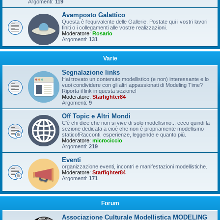
Argomenti:
119
Avamposto Galattico
Questa è l'equivalente delle Gallerie. Postate qui i vostri lavori
finiti o i collegamenti alle vostre realizzazioni.
Moderatore:
Rosario
Argomenti:
131
Varie
Segnalazione links
Hai trovato un contenuto modellistico (e non) interessante e lo
vuoi condividere con gli altri appassionati di Modeling Time?
Riporta il link in questa sezione!
Moderatore:
Starfighter84
Argomenti:
9
Off Topic e Altri Mondi
C'è chi dice che non si vive di solo modellismo... ecco quindi la
sezione dedicata a cioè che non è propriamente modellismo
statico!Racconti, esperienze, leggende e quanto più.
Moderatore:
microciccio
Argomenti:
219
Eventi
organizzazione eventi, incontri e manifestazioni modellistiche.
Moderatore:
Starfighter84
Argomenti:
171
Forum
Associazione Culturale Modellistica MODELING