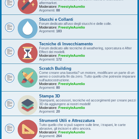
aftermarket.
Moderatore:
FreestyleAurelio
Argomenti:
88
Stucchi e Collanti
Forum dedicato all'uso degli stucchi e delle colle.
Moderatore:
FreestyleAurelio
Argomenti:
183
Tecniche di Invecchiamento
Forum dedicato alle tecniche di weathering, sporcatura e After
Effect dei modelli.
Moderatore:
FreestyleAurelio
Argomenti:
172
Scratch Building
Come creare una basetta? un motore, modificare un parte di un
aereo o costruirla fin da zero. Tutto quello che potreste imparare
sull'autocostruzione.
Moderatore:
FreestyleAurelio
Argomenti:
80
Stampa 3D
Stampanti, accessori, tecniche ed accorgimenti per creare pezzi
3D da aggiungere ai nostri modelli!
Moderatore:
FreestyleAurelio
Argomenti:
20
Strumenti Utili e Attrezzatura
Tutto quello che si può sapere sulle lime, i trapani, le carte
abrasive, gli incisori e altro ancora.
Moderatore:
FreestyleAurelio
Argomenti:
264