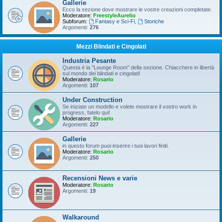
Gallerie
Ecco la sezione dove mostrare le vostre creazioni completate.
Moderatore:
FreestyleAurelio
Subforum:
Fantasy e Sci-Fi
,
Storiche
Argomenti:
276
Mezzi Blindati e Cingolati
Industria Pesante
Questa è la "Lounge Room" della sezione. Chiacchere in libertà
sul mondo dei blindati e cingolati!
Moderatore:
Rosario
Argomenti:
107
Under Construction
Se iniziate un modello e volete mostrare il vostro work in
progress, fatelo qui!
Moderatore:
Rosario
Argomenti:
227
Gallerie
in questo forum puoi inserire i tuoi lavori finiti.
Moderatore:
Rosario
Argomenti:
250
Recensioni News e varie
Moderatore:
Rosario
Argomenti:
19
Walkaround