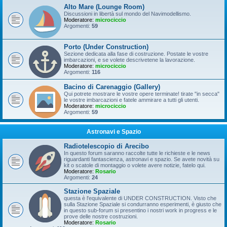
Alto Mare (Lounge Room)
Discussioni in libertà sul mondo del Navimodellismo.
Moderatore:
microciccio
Argomenti:
59
Porto (Under Construction)
Sezione dedicata alla fase di costruzione. Postate le vostre
imbarcazioni, e se volete descrivetene la lavorazione.
Moderatore:
microciccio
Argomenti:
116
Bacino di Carenaggio (Gallery)
Qui potrete mostrare le vostre opere terminate! tirate "in secca"
le vostre imbarcazioni e fatele ammirare a tutti gli utenti.
Moderatore:
microciccio
Argomenti:
59
Astronavi e Spazio
Radiotelescopio di Arecibo
In questo forum saranno raccolte tutte le richieste e le news
riguardanti fantascienza, astronavi e spazio. Se avete novità su
kit o scatole di montaggio o volete avere notizie, fatelo qui.
Moderatore:
Rosario
Argomenti:
24
Stazione Spaziale
questa è l'equivalente di UNDER CONSTRUCTION. Visto che
sulla Stazione Spaziale si condurranno esperimenti, è giusto che
in questo sub-forum si presentino i nostri work in progress e le
prove delle nostre costruzioni.
Moderatore:
Rosario