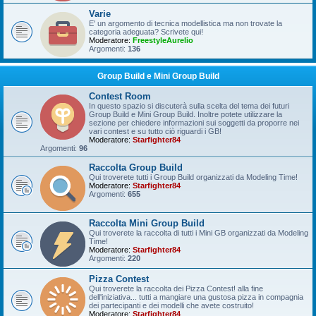
Varie
E' un argomento di tecnica modellistica ma non trovate la
categoria adeguata? Scrivete qui!
Moderatore:
FreestyleAurelio
Argomenti:
136
Group Build e Mini Group Build
Contest Room
In questo spazio si discuterà sulla scelta del tema dei futuri
Group Build e Mini Group Build. Inoltre potete utilizzare la
sezione per chiedere informazioni sui soggetti da proporre nei
vari contest e su tutto ciò riguardi i GB!
Moderatore:
Starfighter84
Argomenti:
96
Raccolta Group Build
Qui troverete tutti i Group Build organizzati da Modeling Time!
Moderatore:
Starfighter84
Argomenti:
655
Raccolta Mini Group Build
Qui troverete la raccolta di tutti i Mini GB organizzati da Modeling
Time!
Moderatore:
Starfighter84
Argomenti:
220
Pizza Contest
Qui troverete la raccolta dei Pizza Contest! alla fine
dell'iniziativa... tutti a mangiare una gustosa pizza in compagnia
dei partecipanti e dei modelli che avete costruito!
Moderatore:
Starfighter84