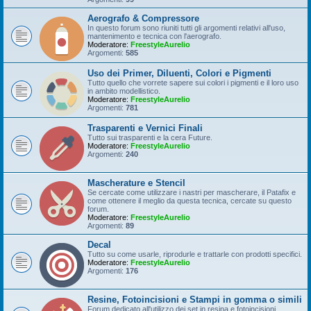
Aerografo & Compressore
In questo forum sono riuniti tutti gli argomenti relativi all'uso,
mantenimento e tecnica con l'aerografo.
Moderatore:
FreestyleAurelio
Argomenti:
585
Uso dei Primer, Diluenti, Colori e Pigmenti
Tutto quello che vorrete sapere sui colori i pigmenti e il loro uso
in ambito modellistico.
Moderatore:
FreestyleAurelio
Argomenti:
781
Trasparenti e Vernici Finali
Tutto sui trasparenti e la cera Future.
Moderatore:
FreestyleAurelio
Argomenti:
240
Mascherature e Stencil
Se cercate come utilizzare i nastri per mascherare, il Patafix e
come ottenere il meglio da questa tecnica, cercate su questo
forum.
Moderatore:
FreestyleAurelio
Argomenti:
89
Decal
Tutto su come usarle, riprodurle e trattarle con prodotti specifici.
Moderatore:
FreestyleAurelio
Argomenti:
176
Resine, Fotoincisioni e Stampi in gomma o simili
Forum dedicato all'utilizzo dei set in resina e fotoincisioni