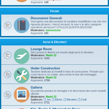
Argomenti:
108
Forum
Discussioni Generali
Vuoi aprire una discussione di carattere modellistico ma che non
riguarda gli aerei, i mezzi terrestri, le navi o le altre categorie
specifiche del forum? UTILIZZA QUESTA SEZIONE!
Moderatore:
microciccio
Argomenti:
181
Aerei & Elicotteri
Lounge Room
Discussioni in libertà sul mondo degli aerei & elicotteri.
Moderatore:
Madd 22
Argomenti:
1152
Under Construction
Sezione dedicata ai modelli in fase di costruzione. Postate qui i
vostri lavori e se volete, descrivete le fasi del montaggio.
Moderatore:
Madd 22
Argomenti:
2790
Gallerie
Qui potrete postare le immagini e le descrizioni dei vostri modelli
ultimati.
Moderatore:
Madd 22
Subforum:
Jet
,
Eliche
,
Elicotteri
,
Civili
Argomenti:
2711