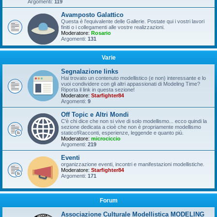
Argomenti:
119
Avamposto Galattico
Questa è l'equivalente delle Gallerie. Postate qui i vostri lavori
finiti o i collegamenti alle vostre realizzazioni.
Moderatore:
Rosario
Argomenti:
131
Varie
Segnalazione links
Hai trovato un contenuto modellistico (e non) interessante e lo
vuoi condividere con gli altri appassionati di Modeling Time?
Riporta il link in questa sezione!
Moderatore:
Starfighter84
Argomenti:
9
Off Topic e Altri Mondi
C'è chi dice che non si vive di solo modellismo... ecco quindi la
sezione dedicata a cioè che non è propriamente modellismo
statico!Racconti, esperienze, leggende e quanto più.
Moderatore:
microciccio
Argomenti:
219
Eventi
organizzazione eventi, incontri e manifestazioni modellistiche.
Moderatore:
Starfighter84
Argomenti:
171
Forum
Associazione Culturale Modellistica MODELING