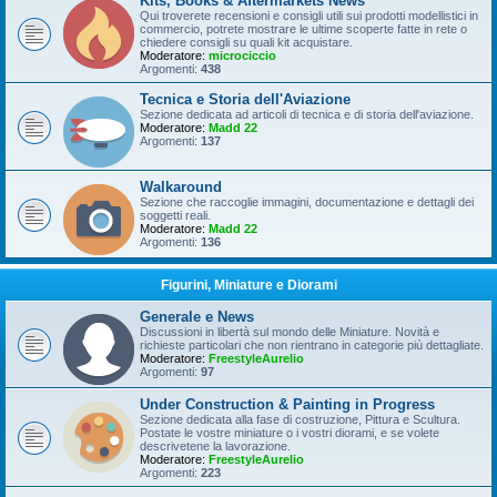
Kits, Books & Aftermarkets News
Qui troverete recensioni e consigli utili sui prodotti modellistici in
commercio, potrete mostrare le ultime scoperte fatte in rete o
chiedere consigli su quali kit acquistare.
Moderatore:
microciccio
Argomenti:
438
Tecnica e Storia dell'Aviazione
Sezione dedicata ad articoli di tecnica e di storia dell'aviazione.
Moderatore:
Madd 22
Argomenti:
137
Walkaround
Sezione che raccoglie immagini, documentazione e dettagli dei
soggetti reali.
Moderatore:
Madd 22
Argomenti:
136
Figurini, Miniature e Diorami
Generale e News
Discussioni in libertà sul mondo delle Miniature. Novità e
richieste particolari che non rientrano in categorie più dettagliate.
Moderatore:
FreestyleAurelio
Argomenti:
97
Under Construction & Painting in Progress
Sezione dedicata alla fase di costruzione, Pittura e Scultura.
Postate le vostre miniature o i vostri diorami, e se volete
descrivetene la lavorazione.
Moderatore:
FreestyleAurelio
Argomenti:
223