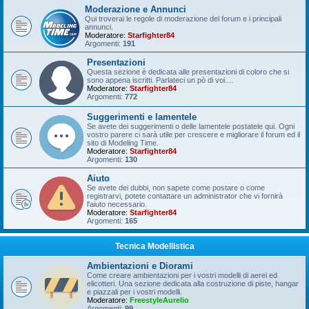
Moderazione e Annunci
Qui troverai le regole di moderazione del forum e i principali
annunci.
Moderatore:
Starfighter84
Argomenti:
191
Presentazioni
Questa sezione è dedicata alle presentazioni di coloro che si
sono appena iscritti. Parlateci un pò di voi....
Moderatore:
Starfighter84
Argomenti:
772
Suggerimenti e lamentele
Se avete dei suggerimenti o delle lamentele postatele qui. Ogni
vostro parere ci sarà utile per crescere e migliorare il forum ed il
sito di Modeling Time.
Moderatore:
Starfighter84
Argomenti:
130
Aiuto
Se avete dei dubbi, non sapete come postare o come
registrarvi, potete contattare un administrator che vi fornirà
l'aiuto necessario.
Moderatore:
Starfighter84
Argomenti:
165
Tecnica Modellistica
Ambientazioni e Diorami
Come creare ambientazioni per i vostri modelli di aerei ed
elicotteri. Una sezione dedicata alla costruzione di piste, hangar
e piazzali per i vostri modelli.
Moderatore:
FreestyleAurelio
Argomenti:
99