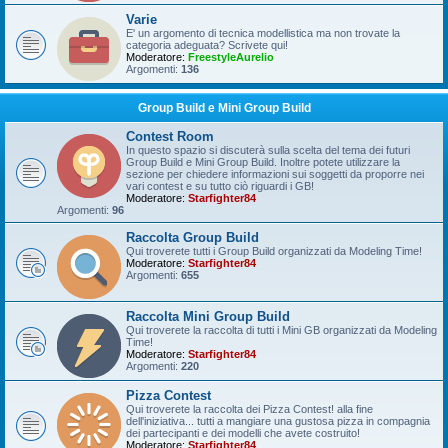
Varie
E' un argomento di tecnica modellistica ma non trovate la
categoria adeguata? Scrivete qui!
Moderatore:
FreestyleAurelio
Argomenti:
136
Group Build e Mini Group Build
Contest Room
In questo spazio si discuterà sulla scelta del tema dei futuri
Group Build e Mini Group Build. Inoltre potete utilizzare la
sezione per chiedere informazioni sui soggetti da proporre nei
vari contest e su tutto ciò riguardi i GB!
Moderatore:
Starfighter84
Argomenti:
96
Raccolta Group Build
Qui troverete tutti i Group Build organizzati da Modeling Time!
Moderatore:
Starfighter84
Argomenti:
655
Raccolta Mini Group Build
Qui troverete la raccolta di tutti i Mini GB organizzati da Modeling
Time!
Moderatore:
Starfighter84
Argomenti:
220
Pizza Contest
Qui troverete la raccolta dei Pizza Contest! alla fine
dell'iniziativa... tutti a mangiare una gustosa pizza in compagnia
dei partecipanti e dei modelli che avete costruito!
Moderatore:
Starfighter84