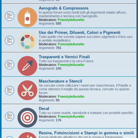
Aerografo & Compressore
In questo forum sono riuniti tutti gli argomenti relativi all'uso,
mantenimento e tecnica con l'aerografo.
Moderatore:
FreestyleAurelio
Argomenti:
585
Uso dei Primer, Diluenti, Colori e Pigmenti
Tutto quello che vorrete sapere sui colori i pigmenti e il loro uso
in ambito modellistico.
Moderatore:
FreestyleAurelio
Argomenti:
781
Trasparenti e Vernici Finali
Tutto sui trasparenti e la cera Future.
Moderatore:
FreestyleAurelio
Argomenti:
240
Mascherature e Stencil
Se cercate come utilizzare i nastri per mascherare, il Patafix e
come ottenere il meglio da questa tecnica, cercate su questo
forum.
Moderatore:
FreestyleAurelio
Argomenti:
89
Decal
Tutto su come usarle, riprodurle e trattarle con prodotti specifici.
Moderatore:
FreestyleAurelio
Argomenti:
176
Resine, Fotoincisioni e Stampi in gomma o simili
Forum dedicato all'utilizzo dei set in resina e fotoincisioni