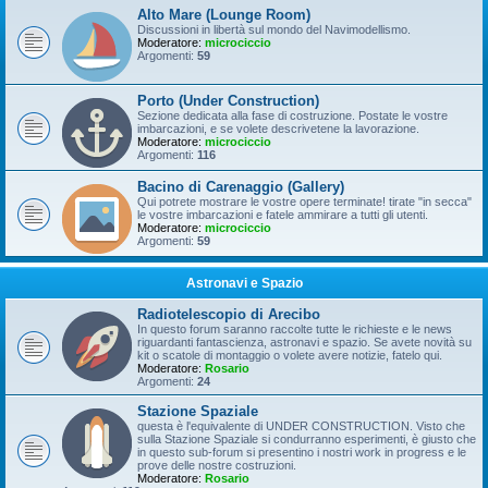
Alto Mare (Lounge Room)
Discussioni in libertà sul mondo del Navimodellismo.
Moderatore:
microciccio
Argomenti:
59
Porto (Under Construction)
Sezione dedicata alla fase di costruzione. Postate le vostre
imbarcazioni, e se volete descrivetene la lavorazione.
Moderatore:
microciccio
Argomenti:
116
Bacino di Carenaggio (Gallery)
Qui potrete mostrare le vostre opere terminate! tirate "in secca"
le vostre imbarcazioni e fatele ammirare a tutti gli utenti.
Moderatore:
microciccio
Argomenti:
59
Astronavi e Spazio
Radiotelescopio di Arecibo
In questo forum saranno raccolte tutte le richieste e le news
riguardanti fantascienza, astronavi e spazio. Se avete novità su
kit o scatole di montaggio o volete avere notizie, fatelo qui.
Moderatore:
Rosario
Argomenti:
24
Stazione Spaziale
questa è l'equivalente di UNDER CONSTRUCTION. Visto che
sulla Stazione Spaziale si condurranno esperimenti, è giusto che
in questo sub-forum si presentino i nostri work in progress e le
prove delle nostre costruzioni.
Moderatore:
Rosario