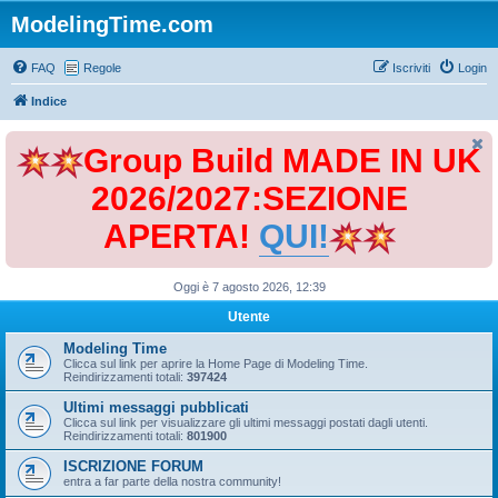
ModelingTime.com
FAQ
Regole
Iscriviti
Login
Indice
Group Build MADE IN UK
2026/2027:SEZIONE
APERTA!
QUI!
Oggi è 7 agosto 2026, 12:39
Utente
Modeling Time
Clicca sul link per aprire la Home Page di Modeling Time.
Reindirizzamenti totali:
397424
Ultimi messaggi pubblicati
Clicca sul link per visualizzare gli ultimi messaggi postati dagli utenti.
Reindirizzamenti totali:
801900
ISCRIZIONE FORUM
entra a far parte della nostra community!