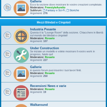
Gallerie
Ecco la sezione dove mostrare le vostre creazioni completate.
Moderatore:
FreestyleAurelio
Subforum:
Fantasy e Sci-Fi
,
Storiche
Argomenti:
276
Mezzi Blindati e Cingolati
Industria Pesante
Questa è la "Lounge Room" della sezione. Chiacchere in libertà
sul mondo dei blindati e cingolati!
Moderatore:
Rosario
Argomenti:
107
Under Construction
Se iniziate un modello e volete mostrare il vostro work in
progress, fatelo qui!
Moderatore:
Rosario
Argomenti:
227
Gallerie
in questo forum puoi inserire i tuoi lavori finiti.
Moderatore:
Rosario
Argomenti:
250
Recensioni News e varie
Moderatore:
Rosario
Argomenti:
19
Walkaround