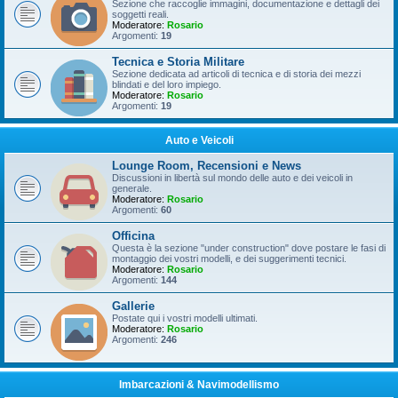
Sezione che raccoglie immagini, documentazione e dettagli dei
soggetti reali.
Moderatore:
Rosario
Argomenti:
19
Tecnica e Storia Militare
Sezione dedicata ad articoli di tecnica e di storia dei mezzi
blindati e del loro impiego.
Moderatore:
Rosario
Argomenti:
19
Auto e Veicoli
Lounge Room, Recensioni e News
Discussioni in libertà sul mondo delle auto e dei veicoli in
generale.
Moderatore:
Rosario
Argomenti:
60
Officina
Questa è la sezione "under construction" dove postare le fasi di
montaggio dei vostri modelli, e dei suggerimenti tecnici.
Moderatore:
Rosario
Argomenti:
144
Gallerie
Postate qui i vostri modelli ultimati.
Moderatore:
Rosario
Argomenti:
246
Imbarcazioni & Navimodellismo