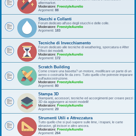
aftermarket.
Moderatore:
FreestyleAurelio
Argomenti:
88
Stucchi e Collanti
Forum dedicato all'uso degli stucchi e delle colle.
Moderatore:
FreestyleAurelio
Argomenti:
183
Tecniche di Invecchiamento
Forum dedicato alle tecniche di weathering, sporcatura e After
Effect dei modelli.
Moderatore:
FreestyleAurelio
Argomenti:
172
Scratch Building
Come creare una basetta? un motore, modificare un parte di un
aereo o costruirla fin da zero. Tutto quello che potreste imparare
sull'autocostruzione.
Moderatore:
FreestyleAurelio
Argomenti:
80
Stampa 3D
Stampanti, accessori, tecniche ed accorgimenti per creare pezzi
3D da aggiungere ai nostri modelli!
Moderatore:
FreestyleAurelio
Argomenti:
20
Strumenti Utili e Attrezzatura
Tutto quello che si può sapere sulle lime, i trapani, le carte
abrasive, gli incisori e altro ancora.
Moderatore:
FreestyleAurelio
Argomenti:
264