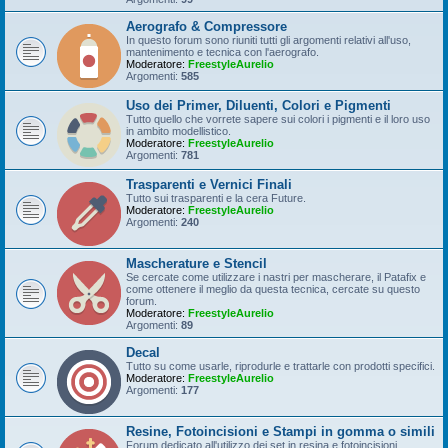
Aerografo & Compressore
In questo forum sono riuniti tutti gli argomenti relativi all'uso,
mantenimento e tecnica con l'aerografo.
Moderatore:
FreestyleAurelio
Argomenti:
585
Uso dei Primer, Diluenti, Colori e Pigmenti
Tutto quello che vorrete sapere sui colori i pigmenti e il loro uso
in ambito modellistico.
Moderatore:
FreestyleAurelio
Argomenti:
781
Trasparenti e Vernici Finali
Tutto sui trasparenti e la cera Future.
Moderatore:
FreestyleAurelio
Argomenti:
240
Mascherature e Stencil
Se cercate come utilizzare i nastri per mascherare, il Patafix e
come ottenere il meglio da questa tecnica, cercate su questo
forum.
Moderatore:
FreestyleAurelio
Argomenti:
89
Decal
Tutto su come usarle, riprodurle e trattarle con prodotti specifici.
Moderatore:
FreestyleAurelio
Argomenti:
177
Resine, Fotoincisioni e Stampi in gomma o simili
Forum dedicato all'utilizzo dei set in resina e fotoincisioni