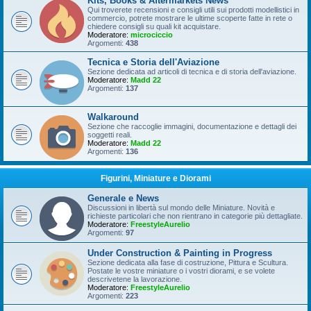
Kits, Books & Aftermarkets News
Qui troverete recensioni e consigli utili sui prodotti modellistici in
commercio, potrete mostrare le ultime scoperte fatte in rete o
chiedere consigli su quali kit acquistare.
Moderatore:
microciccio
Argomenti:
438
Tecnica e Storia dell'Aviazione
Sezione dedicata ad articoli di tecnica e di storia dell'aviazione.
Moderatore:
Madd 22
Argomenti:
137
Walkaround
Sezione che raccoglie immagini, documentazione e dettagli dei
soggetti reali.
Moderatore:
Madd 22
Argomenti:
136
Figurini, Miniature e Diorami
Generale e News
Discussioni in libertà sul mondo delle Miniature. Novità e
richieste particolari che non rientrano in categorie più dettagliate.
Moderatore:
FreestyleAurelio
Argomenti:
97
Under Construction & Painting in Progress
Sezione dedicata alla fase di costruzione, Pittura e Scultura.
Postate le vostre miniature o i vostri diorami, e se volete
descrivetene la lavorazione.
Moderatore:
FreestyleAurelio
Argomenti:
223