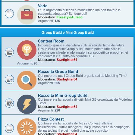
Varie
E' un argomento di tecnica modellistica ma non trovate la
categoria adeguata? Scrivete qui!
Moderatore:
FreestyleAurelio
Argomenti:
136
Group Build e Mini Group Build
Contest Room
In questo spazio si discuterà sulla scelta del tema dei futuri
Group Build e Mini Group Build. Inoltre potete utilizzare la
sezione per chiedere informazioni sui soggetti da proporre nei
vari contest e su tutto ciò riguardi i GB!
Moderatore:
Starfighter84
Argomenti:
96
Raccolta Group Build
Qui troverete tutti i Group Build organizzati da Modeling Time!
Moderatore:
Starfighter84
Argomenti:
655
Raccolta Mini Group Build
Qui troverete la raccolta di tutti i Mini GB organizzati da Modeling
Time!
Moderatore:
Starfighter84
Argomenti:
220
Pizza Contest
Qui troverete la raccolta dei Pizza Contest! alla fine
dell'iniziativa... tutti a mangiare una gustosa pizza in compagnia
dei partecipanti e dei modelli che avete costruito!
Moderatore:
Starfighter84