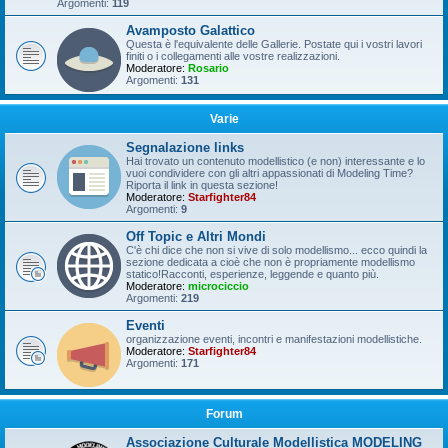
Argomenti:
119
Avamposto Galattico
Questa è l'equivalente delle Gallerie. Postate qui i vostri lavori
finiti o i collegamenti alle vostre realizzazioni.
Moderatore:
Rosario
Argomenti:
131
Varie
Segnalazione links
Hai trovato un contenuto modellistico (e non) interessante e lo
vuoi condividere con gli altri appassionati di Modeling Time?
Riporta il link in questa sezione!
Moderatore:
Starfighter84
Argomenti:
9
Off Topic e Altri Mondi
C'è chi dice che non si vive di solo modellismo... ecco quindi la
sezione dedicata a cioè che non è propriamente modellismo
statico!Racconti, esperienze, leggende e quanto più.
Moderatore:
microciccio
Argomenti:
219
Eventi
organizzazione eventi, incontri e manifestazioni modellistiche.
Moderatore:
Starfighter84
Argomenti:
171
Forum
Associazione Culturale Modellistica MODELING