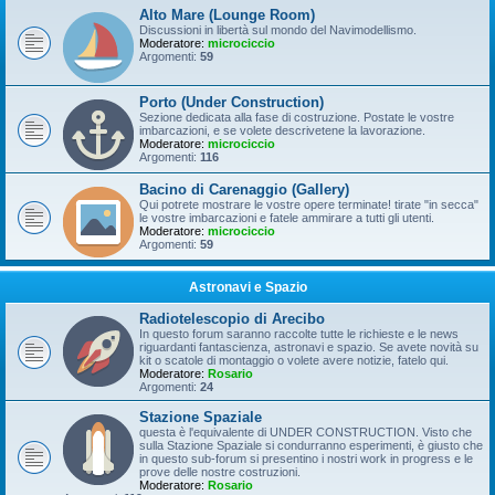
Alto Mare (Lounge Room)
Discussioni in libertà sul mondo del Navimodellismo.
Moderatore:
microciccio
Argomenti:
59
Porto (Under Construction)
Sezione dedicata alla fase di costruzione. Postate le vostre
imbarcazioni, e se volete descrivetene la lavorazione.
Moderatore:
microciccio
Argomenti:
116
Bacino di Carenaggio (Gallery)
Qui potrete mostrare le vostre opere terminate! tirate "in secca"
le vostre imbarcazioni e fatele ammirare a tutti gli utenti.
Moderatore:
microciccio
Argomenti:
59
Astronavi e Spazio
Radiotelescopio di Arecibo
In questo forum saranno raccolte tutte le richieste e le news
riguardanti fantascienza, astronavi e spazio. Se avete novità su
kit o scatole di montaggio o volete avere notizie, fatelo qui.
Moderatore:
Rosario
Argomenti:
24
Stazione Spaziale
questa è l'equivalente di UNDER CONSTRUCTION. Visto che
sulla Stazione Spaziale si condurranno esperimenti, è giusto che
in questo sub-forum si presentino i nostri work in progress e le
prove delle nostre costruzioni.
Moderatore:
Rosario