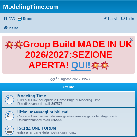
ModelingTime.com
FAQ
Regole
Iscriviti
Login
Indice
Group Build MADE IN UK
2026/2027:SEZIONE
APERTA!
QUI!
Oggi è 9 agosto 2026, 19:43
Utente
Modeling Time
Clicca sul link per aprire la Home Page di Modeling Time.
Reindirizzamenti totali:
397572
Ultimi messaggi pubblicati
Clicca sul link per visualizzare gli ultimi messaggi postati dagli utenti.
Reindirizzamenti totali:
802092
ISCRIZIONE FORUM
entra a far parte della nostra community!