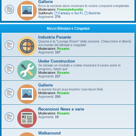
Gallerie
Ecco la sezione dove mostrare le vostre creazioni completate.
Moderatore:
FreestyleAurelio
Subforum:
Fantasy e Sci-Fi
,
Storiche
Argomenti:
276
Mezzi Blindati e Cingolati
Industria Pesante
Questa è la "Lounge Room" della sezione. Chiacchere in libertà
sul mondo dei blindati e cingolati!
Moderatore:
Rosario
Argomenti:
107
Under Construction
Se iniziate un modello e volete mostrare il vostro work in
progress, fatelo qui!
Moderatore:
Rosario
Argomenti:
227
Gallerie
in questo forum puoi inserire i tuoi lavori finiti.
Moderatore:
Rosario
Argomenti:
250
Recensioni News e varie
Moderatore:
Rosario
Argomenti:
19
Walkaround