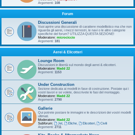
Argomenti:
108
Forum
Discussioni Generali
Vuoi aprire una discussione di carattere modellistico ma che non
riguarda gli aerei, i mezzi terrestri, le navi o le altre categorie
specifiche del forum? UTILIZZA QUESTA SEZIONE!
Moderatore:
microciccio
Argomenti:
181
Aerei & Elicotteri
Lounge Room
Discussioni in libertà sul mondo degli aerei & elicotteri.
Moderatore:
Madd 22
Argomenti:
1153
Under Construction
Sezione dedicata ai modelli in fase di costruzione. Postate qui i
vostri lavori e se volete, descrivete le fasi del montaggio.
Moderatore:
Madd 22
Argomenti:
2790
Gallerie
Qui potrete postare le immagini e le descrizioni dei vostri modelli
ultimati.
Moderatore:
Madd 22
Subforum:
Jet
,
Eliche
,
Elicotteri
,
Civili
Argomenti:
2711