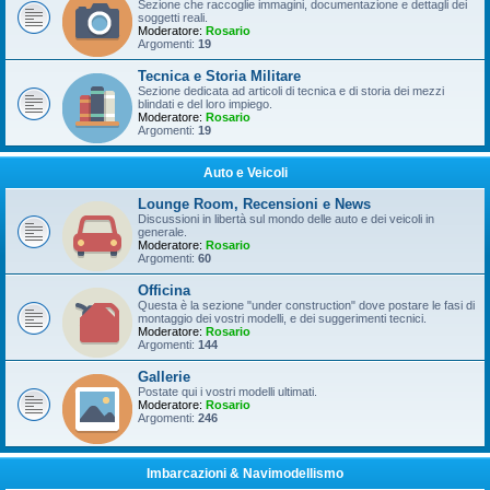
Sezione che raccoglie immagini, documentazione e dettagli dei
soggetti reali.
Moderatore:
Rosario
Argomenti:
19
Tecnica e Storia Militare
Sezione dedicata ad articoli di tecnica e di storia dei mezzi
blindati e del loro impiego.
Moderatore:
Rosario
Argomenti:
19
Auto e Veicoli
Lounge Room, Recensioni e News
Discussioni in libertà sul mondo delle auto e dei veicoli in
generale.
Moderatore:
Rosario
Argomenti:
60
Officina
Questa è la sezione "under construction" dove postare le fasi di
montaggio dei vostri modelli, e dei suggerimenti tecnici.
Moderatore:
Rosario
Argomenti:
144
Gallerie
Postate qui i vostri modelli ultimati.
Moderatore:
Rosario
Argomenti:
246
Imbarcazioni & Navimodellismo