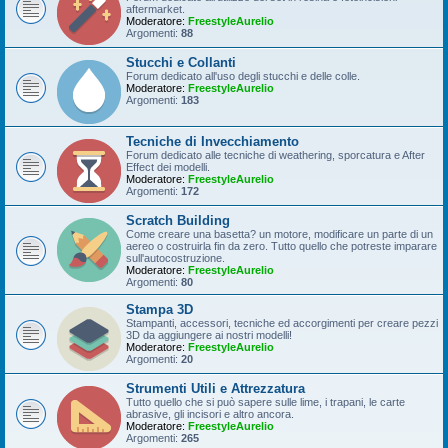
aftermarket.
Moderatore:
FreestyleAurelio
Argomenti:
88
Stucchi e Collanti
Forum dedicato all'uso degli stucchi e delle colle.
Moderatore:
FreestyleAurelio
Argomenti:
183
Tecniche di Invecchiamento
Forum dedicato alle tecniche di weathering, sporcatura e After
Effect dei modelli.
Moderatore:
FreestyleAurelio
Argomenti:
172
Scratch Building
Come creare una basetta? un motore, modificare un parte di un
aereo o costruirla fin da zero. Tutto quello che potreste imparare
sull'autocostruzione.
Moderatore:
FreestyleAurelio
Argomenti:
80
Stampa 3D
Stampanti, accessori, tecniche ed accorgimenti per creare pezzi
3D da aggiungere ai nostri modelli!
Moderatore:
FreestyleAurelio
Argomenti:
20
Strumenti Utili e Attrezzatura
Tutto quello che si può sapere sulle lime, i trapani, le carte
abrasive, gli incisori e altro ancora.
Moderatore:
FreestyleAurelio
Argomenti:
265