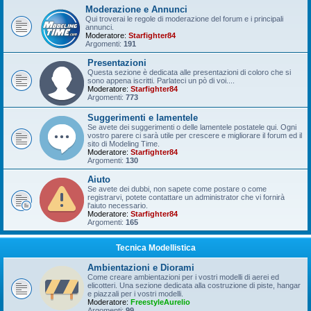
Moderazione e Annunci
Qui troverai le regole di moderazione del forum e i principali
annunci.
Moderatore:
Starfighter84
Argomenti:
191
Presentazioni
Questa sezione è dedicata alle presentazioni di coloro che si
sono appena iscritti. Parlateci un pò di voi....
Moderatore:
Starfighter84
Argomenti:
773
Suggerimenti e lamentele
Se avete dei suggerimenti o delle lamentele postatele qui. Ogni
vostro parere ci sarà utile per crescere e migliorare il forum ed il
sito di Modeling Time.
Moderatore:
Starfighter84
Argomenti:
130
Aiuto
Se avete dei dubbi, non sapete come postare o come
registrarvi, potete contattare un administrator che vi fornirà
l'aiuto necessario.
Moderatore:
Starfighter84
Argomenti:
165
Tecnica Modellistica
Ambientazioni e Diorami
Come creare ambientazioni per i vostri modelli di aerei ed
elicotteri. Una sezione dedicata alla costruzione di piste, hangar
e piazzali per i vostri modelli.
Moderatore:
FreestyleAurelio
Argomenti:
99