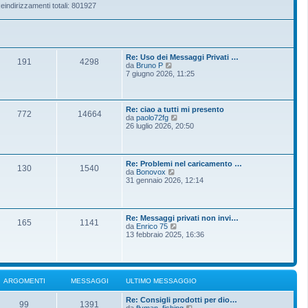
eindirizzamenti totali: 801927
Re: Uso dei Messaggi Privati …
191
4298
V
da
Bruno P
e
7 giugno 2026, 11:25
d
i
u
l
Re: ciao a tutti mi presento
772
14664
t
V
da
paolo72fg
i
e
26 luglio 2026, 20:50
m
d
o
i
m
u
e
l
Re: Problemi nel caricamento …
s
t
130
1540
V
da
Bonovox
s
i
e
31 gennaio 2026, 12:14
a
m
d
g
o
i
g
m
u
i
e
l
o
s
Re: Messaggi privati non invi…
t
165
1141
s
V
da
Enrico 75
i
a
e
13 febbraio 2025, 16:36
m
g
d
o
g
i
m
i
u
e
o
l
s
t
s
ARGOMENTI
MESSAGGI
ULTIMO MESSAGGIO
i
a
m
g
Re: Consigli prodotti per dio…
o
g
99
1391
V
da
flyman_fishing
m