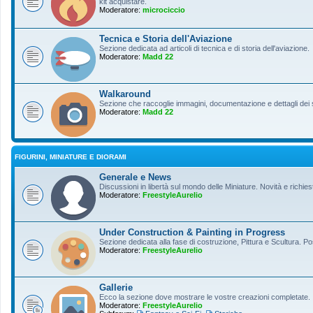
kit acquistare.
Moderatore:
microciccio
Tecnica e Storia dell'Aviazione
Sezione dedicata ad articoli di tecnica e di storia dell'aviazione.
Moderatore:
Madd 22
Walkaround
Sezione che raccoglie immagini, documentazione e dettagli dei so
Moderatore:
Madd 22
FIGURINI, MINIATURE E DIORAMI
Generale e News
Discussioni in libertà sul mondo delle Miniature. Novità e richiest
Moderatore:
FreestyleAurelio
Under Construction & Painting in Progress
Sezione dedicata alla fase di costruzione, Pittura e Scultura. Po
Moderatore:
FreestyleAurelio
Gallerie
Ecco la sezione dove mostrare le vostre creazioni completate.
Moderatore:
FreestyleAurelio