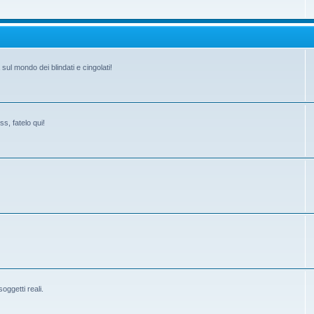
ul mondo dei blindati e cingolati!
s, fatelo qui!
ggetti reali.