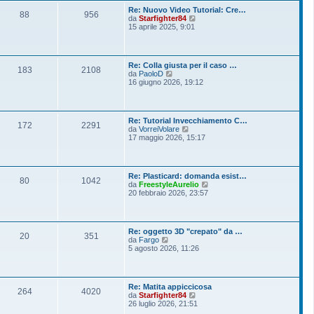
o
l
s
Re: Nuovo Video Tutorial: Cre…
t
88
956
s
V
da
Starfighter84
i
a
e
15 aprile 2025, 9:01
m
g
d
o
g
i
m
i
u
e
o
l
s
Re: Colla giusta per il caso …
t
183
2108
s
V
da
PaoloD
i
a
e
16 giugno 2026, 19:12
m
g
d
o
g
i
m
i
u
e
o
l
s
Re: Tutorial Invecchiamento C…
t
172
2291
s
V
da
VorreiVolare
i
a
e
17 maggio 2026, 15:17
m
g
d
o
g
i
m
i
u
e
o
l
s
Re: Plasticard: domanda esist…
t
80
1042
s
V
da
FreestyleAurelio
i
a
e
20 febbraio 2026, 23:57
m
g
d
o
g
i
m
i
u
e
o
l
s
Re: oggetto 3D "crepato" da …
t
20
351
s
V
da
Fargo
i
a
e
5 agosto 2026, 11:26
m
g
d
o
g
i
m
i
u
e
o
l
s
Re: Matita appiccicosa
t
264
4020
s
V
da
Starfighter84
i
a
e
26 luglio 2026, 21:51
m
g
d