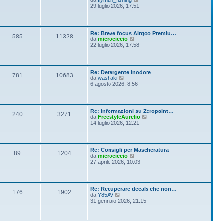
i
e
29 luglio 2026, 17:51
e
o
d
s
i
s
u
a
l
g
Re: Breve focus Airgoo Premiu…
t
g
585
11328
V
da
microciccio
i
i
e
22 luglio 2026, 17:58
m
o
d
o
i
m
u
e
l
s
Re: Detergente inodore
t
781
10683
s
V
da
washaki
i
a
e
6 agosto 2026, 8:56
m
g
d
o
g
i
m
i
u
e
o
l
s
Re: Informazioni su Zeropaint…
t
240
3271
s
V
da
FreestyleAurelio
i
a
e
14 luglio 2026, 12:21
m
g
d
o
g
i
m
i
u
e
o
l
s
Re: Consigli per Mascheratura
t
89
1204
s
V
da
microciccio
i
a
e
27 aprile 2026, 10:03
m
g
d
o
g
i
m
i
u
e
o
l
s
Re: Recuperare decals che non…
t
176
1902
s
V
da
Y85AV
i
a
e
31 gennaio 2026, 21:15
m
g
d
o
g
i
m
i
u
e