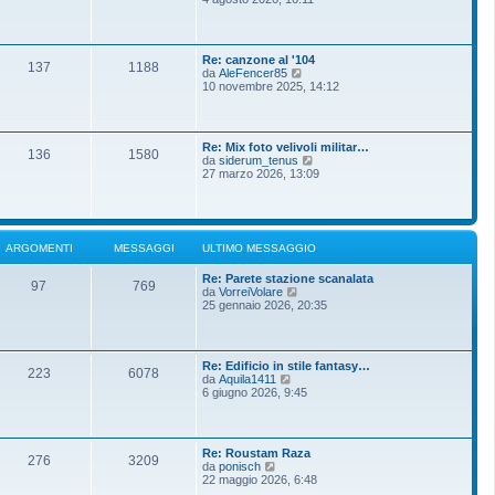
m
g
d
o
g
i
m
i
u
e
o
l
s
Re: canzone al '104
t
137
1188
s
V
da
AleFencer85
i
a
e
10 novembre 2025, 14:12
m
g
d
o
g
i
m
i
u
e
o
l
s
Re: Mix foto velivoli militar…
t
136
1580
s
V
da
siderum_tenus
i
a
e
27 marzo 2026, 13:09
m
g
d
o
g
i
m
i
u
e
o
l
s
t
s
ARGOMENTI
MESSAGGI
ULTIMO MESSAGGIO
i
a
m
g
Re: Parete stazione scanalata
o
g
97
769
V
da
VorreiVolare
m
i
e
25 gennaio 2026, 20:35
e
o
d
s
i
s
u
a
l
g
Re: Edificio in stile fantasy…
t
g
223
6078
V
da
Aquila1411
i
i
e
6 giugno 2026, 9:45
m
o
d
o
i
m
u
e
l
s
Re: Roustam Raza
t
276
3209
s
V
da
ponisch
i
a
e
22 maggio 2026, 6:48
m
g
d