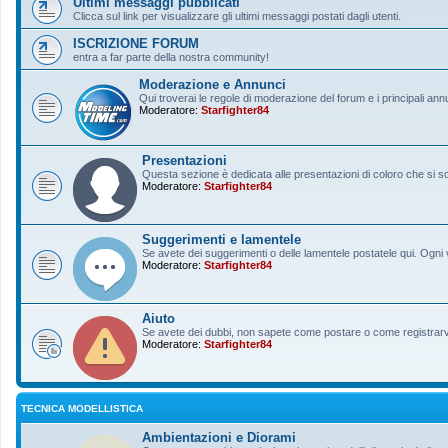
Ultimi messaggi pubblicati
Clicca sul link per visualizzare gli ultimi messaggi postati dagli utenti.
ISCRIZIONE FORUM
entra a far parte della nostra community!
Moderazione e Annunci
Qui troverai le regole di moderazione del forum e i principali ann
Moderatore:
Starfighter84
Presentazioni
Questa sezione è dedicata alle presentazioni di coloro che si sono
Moderatore:
Starfighter84
Suggerimenti e lamentele
Se avete dei suggerimenti o delle lamentele postatele qui. Ogni v
Moderatore:
Starfighter84
Aiuto
Se avete dei dubbi, non sapete come postare o come registrarvi, 
Moderatore:
Starfighter84
TECNICA MODELLISTICA
Ambientazioni e Diorami