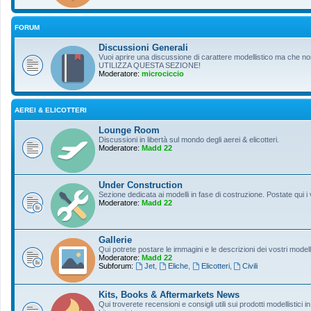
FORUM
Discussioni Generali
Vuoi aprire una discussione di carattere modellistico ma che non r
UTILIZZA QUESTA SEZIONE!
Moderatore:
microciccio
AEREI & ELICOTTERI
Lounge Room
Discussioni in libertà sul mondo degli aerei & elicotteri.
Moderatore:
Madd 22
Under Construction
Sezione dedicata ai modelli in fase di costruzione. Postate qui i 
Moderatore:
Madd 22
Gallerie
Qui potrete postare le immagini e le descrizioni dei vostri modelli
Moderatore:
Madd 22
Subforum:
Jet
,
Eliche
,
Elicotteri
,
Civili
Kits, Books & Aftermarkets News
Qui troverete recensioni e consigli utili sui prodotti modellistici