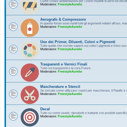
Come creare ambientazioni per i vostri modelli di aerei ed elicott
Moderatore:
FreestyleAurelio
Aerografo & Compressore
In questo forum sono riuniti tutti gli argomenti relativi all'uso, 
Moderatore:
FreestyleAurelio
Uso dei Primer, Diluenti, Colori e Pigmenti
Tutto quello che vorrete sapere sui colori i pigmenti e il loro uso
Moderatore:
FreestyleAurelio
Trasparenti e Vernici Finali
Tutto sui trasparenti e la cera Future.
Moderatore:
FreestyleAurelio
Mascherature e Stencil
Se cercate come utilizzare i nastri per mascherare, il Patafix e
Moderatore:
FreestyleAurelio
Decal
Tutto su come usarle, riprodurle e trattarle con prodotti specifici
Moderatore:
FreestyleAurelio