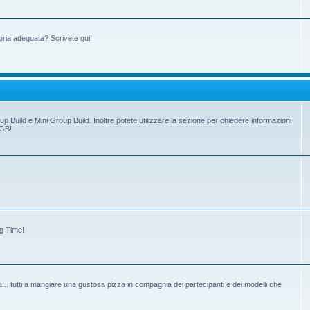
oria adeguata? Scrivete qui!
up Build e Mini Group Build. Inoltre potete utilizzare la sezione per chiedere informazioni
 GB!
ng Time!
tiva... tutti a mangiare una gustosa pizza in compagnia dei partecipanti e dei modelli che