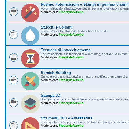
Resine, Fotoincisioni e Stampi in gomma o simil
Forum dedicato all'utilizzo dei set in resina e fotoincisioni afterm
Moderatore:
FreestyleAurelio
Stucchi e Collanti
Forum dedicato all'uso degli stucchi e delle colle.
Moderatore:
FreestyleAurelio
Tecniche di Invecchiamento
Forum dedicato alle tecniche di weathering, sporcatura e After Ef
Moderatore:
FreestyleAurelio
Scratch Building
Come creare una basetta? un motore, modificare un parte di un a
Moderatore:
FreestyleAurelio
Stampa 3D
Stampanti, accessori, tecniche ed accorgimenti per creare pezz
Moderatore:
FreestyleAurelio
Strumenti Utili e Attrezzatura
Tutto quello che si può sapere sulle lime, i trapani, le carte abras
Moderatore:
FreestyleAurelio