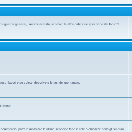
iguarda gli aerei, i mezzi terrestri, le navi o le altre categorie specifiche del forum?
vostri lavori e se volete, descrivete le fasi del montaggio.
 ultimati.
 in commercio, potrete mostrare le ultime scoperte fatte in rete o chiedere consigli su quali