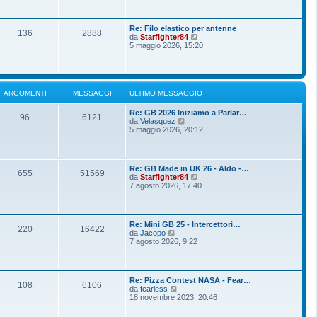
o
g
i
m
i
u
e
o
l
s
Re: Filo elastico per antenne
t
136
2888
s
V
da
Starfighter84
i
a
e
5 maggio 2026, 15:20
m
g
d
o
g
i
m
i
u
e
o
l
s
t
s
ARGOMENTI
MESSAGGI
ULTIMO MESSAGGIO
i
a
m
g
Re: GB 2026 Iniziamo a Parlar…
o
g
96
6121
V
da
Velasquez
m
i
e
5 maggio 2026, 20:12
e
o
d
s
i
s
u
a
l
g
Re: GB Made in UK 26 - Aldo -…
t
g
655
51569
V
da
Starfighter84
i
i
e
7 agosto 2026, 17:40
m
o
d
o
i
m
u
e
l
s
Re: Mini GB 25 - Intercettori…
t
220
16422
s
V
da
Jacopo
i
a
e
7 agosto 2026, 9:22
m
g
d
o
g
i
m
i
u
e
o
l
s
Re: Pizza Contest NASA - Fear…
t
108
6106
s
V
da
fearless
i
a
e
18 novembre 2023, 20:46
m
g
d
o
g
i
m