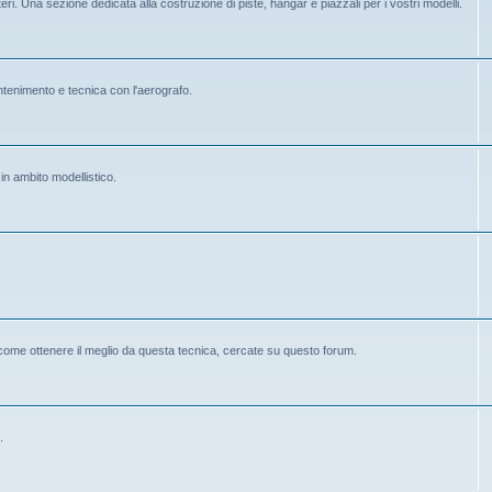
eri. Una sezione dedicata alla costruzione di piste, hangar e piazzali per i vostri modelli.
mantenimento e tecnica con l'aerografo.
 in ambito modellistico.
 come ottenere il meglio da questa tecnica, cercate su questo forum.
.