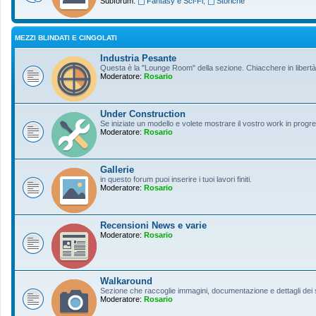
Subforum:
Fantasy e Sci-Fi
,
Storiche
MEZZI BLINDATI E CINGOLATI
Industria Pesante
Questa è la "Lounge Room" della sezione. Chiacchere in libertà s
Moderatore:
Rosario
Under Construction
Se iniziate un modello e volete mostrare il vostro work in progres
Moderatore:
Rosario
Gallerie
in questo forum puoi inserire i tuoi lavori finiti.
Moderatore:
Rosario
Recensioni News e varie
Moderatore:
Rosario
Walkaround
Sezione che raccoglie immagini, documentazione e dettagli dei so
Moderatore:
Rosario