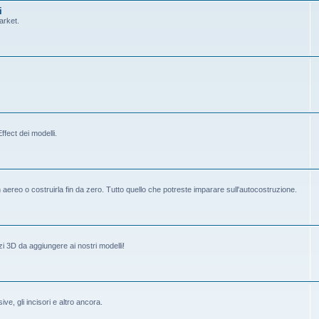
i
arket.
fect dei modelli.
ereo o costruirla fin da zero. Tutto quello che potreste imparare sull'autocostruzione.
i 3D da aggiungere ai nostri modelli!
ive, gli incisori e altro ancora.