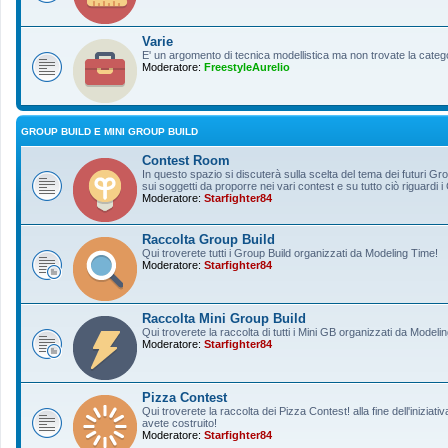
Varie
E' un argomento di tecnica modellistica ma non trovate la categ
Moderatore:
FreestyleAurelio
GROUP BUILD E MINI GROUP BUILD
Contest Room
In questo spazio si discuterà sulla scelta del tema dei futuri Gro
sui soggetti da proporre nei vari contest e su tutto ciò riguardi i
Moderatore:
Starfighter84
Raccolta Group Build
Qui troverete tutti i Group Build organizzati da Modeling Time!
Moderatore:
Starfighter84
Raccolta Mini Group Build
Qui troverete la raccolta di tutti i Mini GB organizzati da Modeli
Moderatore:
Starfighter84
Pizza Contest
Qui troverete la raccolta dei Pizza Contest! alla fine dell'inizia
avete costruito!
Moderatore:
Starfighter84