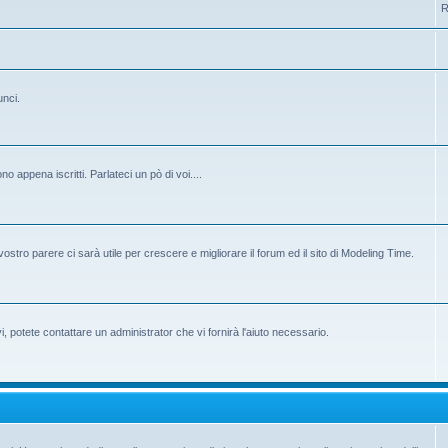
R
unci.
 appena iscritti. Parlateci un pò di voi....
ostro parere ci sarà utile per crescere e migliorare il forum ed il sito di Modeling Time.
potete contattare un administrator che vi fornirà l'aiuto necessario.