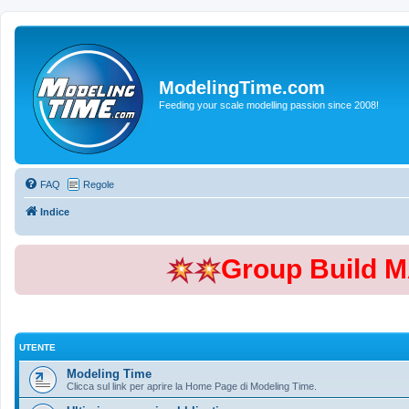
ModelingTime.com
Feeding your scale modelling passion since 2008!
FAQ
Regole
Indice
Group Build 
UTENTE
Modeling Time
Clicca sul link per aprire la Home Page di Modeling Time.