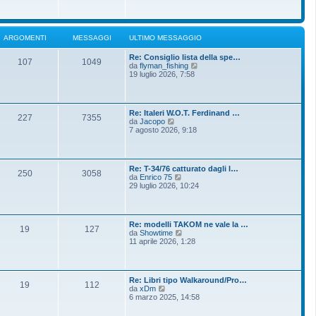
o
g
i
m
i
u
e
o
l
s
t
s
ARGOMENTI
MESSAGGI
ULTIMO MESSAGGIO
i
a
m
g
Re: Consiglio lista della spe…
o
g
107
1049
V
da
flyman_fishing
m
i
e
19 luglio 2026, 7:58
e
o
d
s
i
s
u
a
l
g
Re: Italeri W.O.T. Ferdinand …
t
g
227
7355
V
da
Jacopo
i
i
e
7 agosto 2026, 9:18
m
o
d
o
i
m
u
e
l
s
Re: T-34/76 catturato dagli I…
t
250
3058
s
V
da
Enrico 75
i
a
e
29 luglio 2026, 10:24
m
g
d
o
g
i
m
i
u
e
o
l
s
Re: modelli TAKOM ne vale la …
t
19
127
s
V
da
Showtime
i
a
e
11 aprile 2026, 1:28
m
g
d
o
g
i
m
i
u
e
o
l
s
Re: Libri tipo Walkaround/Pro…
t
19
112
s
V
da
xDm
i
a
e
6 marzo 2025, 14:58
m
g
d
o
g
i