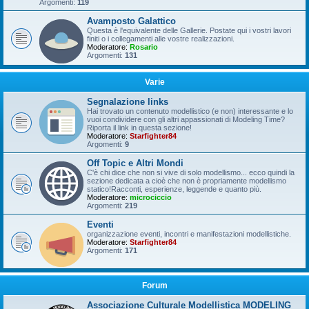
Argomenti:
119
Avamposto Galattico
Questa è l'equivalente delle Gallerie. Postate qui i vostri lavori
finiti o i collegamenti alle vostre realizzazioni.
Moderatore:
Rosario
Argomenti:
131
Varie
Segnalazione links
Hai trovato un contenuto modellistico (e non) interessante e lo
vuoi condividere con gli altri appassionati di Modeling Time?
Riporta il link in questa sezione!
Moderatore:
Starfighter84
Argomenti:
9
Off Topic e Altri Mondi
C'è chi dice che non si vive di solo modellismo... ecco quindi la
sezione dedicata a cioè che non è propriamente modellismo
statico!Racconti, esperienze, leggende e quanto più.
Moderatore:
microciccio
Argomenti:
219
Eventi
organizzazione eventi, incontri e manifestazioni modellistiche.
Moderatore:
Starfighter84
Argomenti:
171
Forum
Associazione Culturale Modellistica MODELING