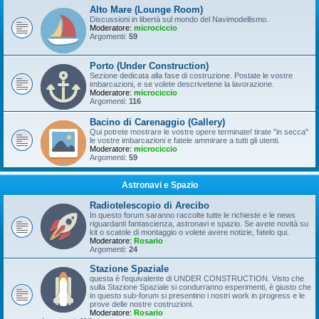
Alto Mare (Lounge Room)
Discussioni in libertà sul mondo del Navimodellismo.
Moderatore:
microciccio
Argomenti:
59
Porto (Under Construction)
Sezione dedicata alla fase di costruzione. Postate le vostre
imbarcazioni, e se volete descrivetene la lavorazione.
Moderatore:
microciccio
Argomenti:
116
Bacino di Carenaggio (Gallery)
Qui potrete mostrare le vostre opere terminate! tirate "in secca"
le vostre imbarcazioni e fatele ammirare a tutti gli utenti.
Moderatore:
microciccio
Argomenti:
59
Astronavi e Spazio
Radiotelescopio di Arecibo
In questo forum saranno raccolte tutte le richieste e le news
riguardanti fantascienza, astronavi e spazio. Se avete novità su
kit o scatole di montaggio o volete avere notizie, fatelo qui.
Moderatore:
Rosario
Argomenti:
24
Stazione Spaziale
questa è l'equivalente di UNDER CONSTRUCTION. Visto che
sulla Stazione Spaziale si condurranno esperimenti, è giusto che
in questo sub-forum si presentino i nostri work in progress e le
prove delle nostre costruzioni.
Moderatore:
Rosario