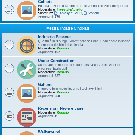
Gallerie
Ecco la sezione dove mostrare le vostre creazioni completate.
Moderatore:
FreestyleAurelio
Subforum:
Fantasy e Sci-Fi
,
Storiche
Argomenti:
276
Mezzi Blindati e Cingolati
Industria Pesante
Questa è la "Lounge Room" della sezione. Chiacchere in libertà
sul mondo dei blindati e cingolati!
Moderatore:
Rosario
Argomenti:
107
Under Construction
Se iniziate un modello e volete mostrare il vostro work in
progress, fatelo qui!
Moderatore:
Rosario
Argomenti:
227
Gallerie
in questo forum puoi inserire i tuoi lavori finiti.
Moderatore:
Rosario
Argomenti:
250
Recensioni News e varie
Moderatore:
Rosario
Argomenti:
19
Walkaround