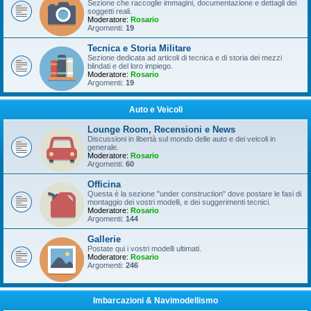
Sezione che raccoglie immagini, documentazione e dettagli dei
soggetti reali.
Moderatore:
Rosario
Argomenti:
19
Tecnica e Storia Militare
Sezione dedicata ad articoli di tecnica e di storia dei mezzi
blindati e del loro impiego.
Moderatore:
Rosario
Argomenti:
19
Auto e Veicoli
Lounge Room, Recensioni e News
Discussioni in libertà sul mondo delle auto e dei veicoli in
generale.
Moderatore:
Rosario
Argomenti:
60
Officina
Questa è la sezione "under construction" dove postare le fasi di
montaggio dei vostri modelli, e dei suggerimenti tecnici.
Moderatore:
Rosario
Argomenti:
144
Gallerie
Postate qui i vostri modelli ultimati.
Moderatore:
Rosario
Argomenti:
246
Imbarcazioni & Navimodellismo