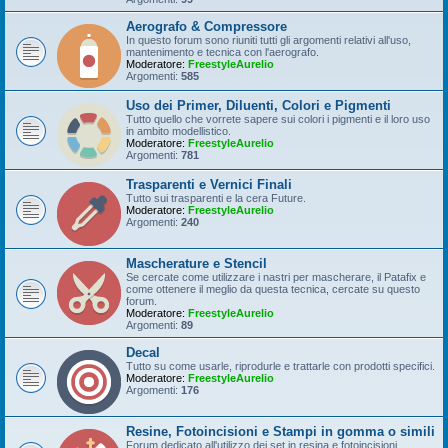
Aerografo & Compressore
In questo forum sono riuniti tutti gli argomenti relativi all'uso,
mantenimento e tecnica con l'aerografo.
Moderatore:
FreestyleAurelio
Argomenti:
585
Uso dei Primer, Diluenti, Colori e Pigmenti
Tutto quello che vorrete sapere sui colori i pigmenti e il loro uso
in ambito modellistico.
Moderatore:
FreestyleAurelio
Argomenti:
781
Trasparenti e Vernici Finali
Tutto sui trasparenti e la cera Future.
Moderatore:
FreestyleAurelio
Argomenti:
240
Mascherature e Stencil
Se cercate come utilizzare i nastri per mascherare, il Patafix e
come ottenere il meglio da questa tecnica, cercate su questo
forum.
Moderatore:
FreestyleAurelio
Argomenti:
89
Decal
Tutto su come usarle, riprodurle e trattarle con prodotti specifici.
Moderatore:
FreestyleAurelio
Argomenti:
176
Resine, Fotoincisioni e Stampi in gomma o simili
Forum dedicato all'utilizzo dei set in resina e fotoincisioni