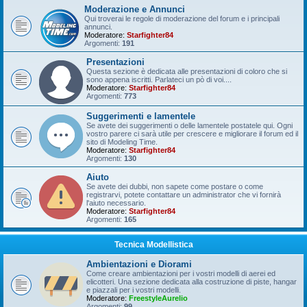
Moderazione e Annunci
Qui troverai le regole di moderazione del forum e i principali
annunci.
Moderatore:
Starfighter84
Argomenti:
191
Presentazioni
Questa sezione è dedicata alle presentazioni di coloro che si
sono appena iscritti. Parlateci un pò di voi....
Moderatore:
Starfighter84
Argomenti:
773
Suggerimenti e lamentele
Se avete dei suggerimenti o delle lamentele postatele qui. Ogni
vostro parere ci sarà utile per crescere e migliorare il forum ed il
sito di Modeling Time.
Moderatore:
Starfighter84
Argomenti:
130
Aiuto
Se avete dei dubbi, non sapete come postare o come
registrarvi, potete contattare un administrator che vi fornirà
l'aiuto necessario.
Moderatore:
Starfighter84
Argomenti:
165
Tecnica Modellistica
Ambientazioni e Diorami
Come creare ambientazioni per i vostri modelli di aerei ed
elicotteri. Una sezione dedicata alla costruzione di piste, hangar
e piazzali per i vostri modelli.
Moderatore:
FreestyleAurelio
Argomenti:
99