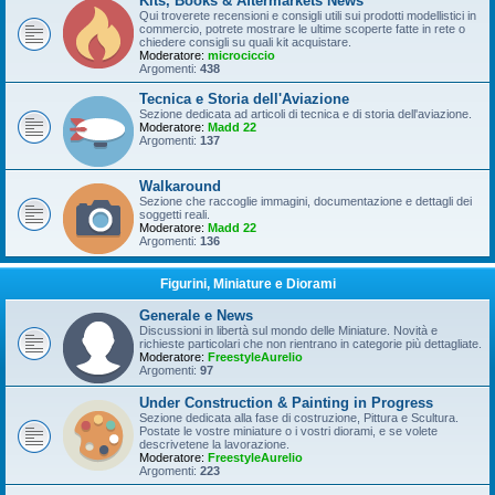
Kits, Books & Aftermarkets News
Qui troverete recensioni e consigli utili sui prodotti modellistici in
commercio, potrete mostrare le ultime scoperte fatte in rete o
chiedere consigli su quali kit acquistare.
Moderatore:
microciccio
Argomenti:
438
Tecnica e Storia dell'Aviazione
Sezione dedicata ad articoli di tecnica e di storia dell'aviazione.
Moderatore:
Madd 22
Argomenti:
137
Walkaround
Sezione che raccoglie immagini, documentazione e dettagli dei
soggetti reali.
Moderatore:
Madd 22
Argomenti:
136
Figurini, Miniature e Diorami
Generale e News
Discussioni in libertà sul mondo delle Miniature. Novità e
richieste particolari che non rientrano in categorie più dettagliate.
Moderatore:
FreestyleAurelio
Argomenti:
97
Under Construction & Painting in Progress
Sezione dedicata alla fase di costruzione, Pittura e Scultura.
Postate le vostre miniature o i vostri diorami, e se volete
descrivetene la lavorazione.
Moderatore:
FreestyleAurelio
Argomenti:
223