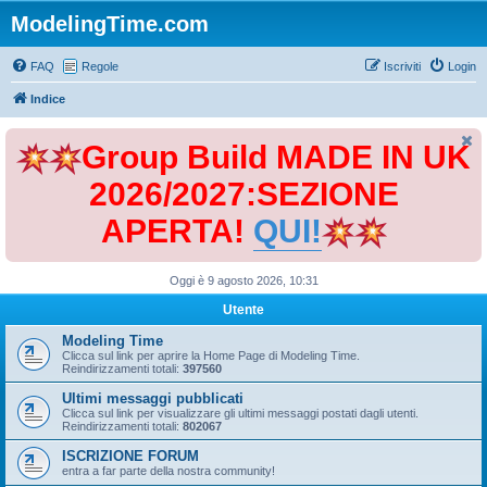
ModelingTime.com
FAQ
Regole
Iscriviti
Login
Indice
Group Build MADE IN UK
2026/2027:SEZIONE
APERTA!
QUI!
Oggi è 9 agosto 2026, 10:31
Utente
Modeling Time
Clicca sul link per aprire la Home Page di Modeling Time.
Reindirizzamenti totali:
397560
Ultimi messaggi pubblicati
Clicca sul link per visualizzare gli ultimi messaggi postati dagli utenti.
Reindirizzamenti totali:
802067
ISCRIZIONE FORUM
entra a far parte della nostra community!