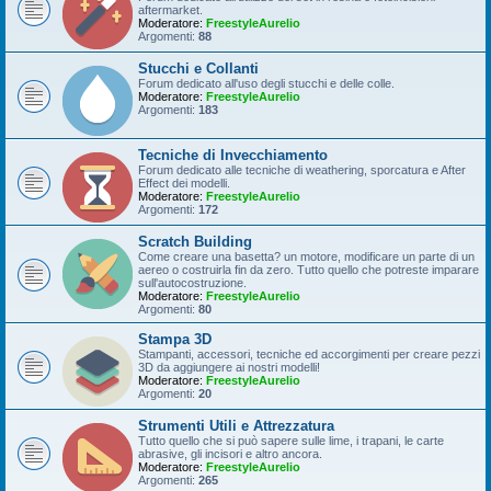
aftermarket.
Moderatore:
FreestyleAurelio
Argomenti:
88
Stucchi e Collanti
Forum dedicato all'uso degli stucchi e delle colle.
Moderatore:
FreestyleAurelio
Argomenti:
183
Tecniche di Invecchiamento
Forum dedicato alle tecniche di weathering, sporcatura e After
Effect dei modelli.
Moderatore:
FreestyleAurelio
Argomenti:
172
Scratch Building
Come creare una basetta? un motore, modificare un parte di un
aereo o costruirla fin da zero. Tutto quello che potreste imparare
sull'autocostruzione.
Moderatore:
FreestyleAurelio
Argomenti:
80
Stampa 3D
Stampanti, accessori, tecniche ed accorgimenti per creare pezzi
3D da aggiungere ai nostri modelli!
Moderatore:
FreestyleAurelio
Argomenti:
20
Strumenti Utili e Attrezzatura
Tutto quello che si può sapere sulle lime, i trapani, le carte
abrasive, gli incisori e altro ancora.
Moderatore:
FreestyleAurelio
Argomenti:
265