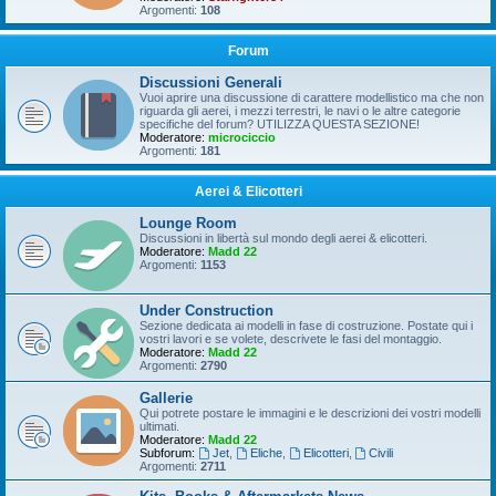
Argomenti:
108
Forum
Discussioni Generali
Vuoi aprire una discussione di carattere modellistico ma che non
riguarda gli aerei, i mezzi terrestri, le navi o le altre categorie
specifiche del forum? UTILIZZA QUESTA SEZIONE!
Moderatore:
microciccio
Argomenti:
181
Aerei & Elicotteri
Lounge Room
Discussioni in libertà sul mondo degli aerei & elicotteri.
Moderatore:
Madd 22
Argomenti:
1153
Under Construction
Sezione dedicata ai modelli in fase di costruzione. Postate qui i
vostri lavori e se volete, descrivete le fasi del montaggio.
Moderatore:
Madd 22
Argomenti:
2790
Gallerie
Qui potrete postare le immagini e le descrizioni dei vostri modelli
ultimati.
Moderatore:
Madd 22
Subforum:
Jet
,
Eliche
,
Elicotteri
,
Civili
Argomenti:
2711