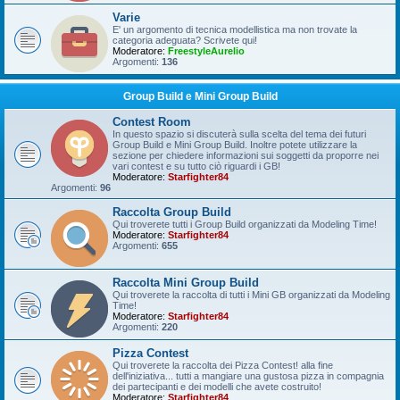
Varie
E' un argomento di tecnica modellistica ma non trovate la
categoria adeguata? Scrivete qui!
Moderatore:
FreestyleAurelio
Argomenti:
136
Group Build e Mini Group Build
Contest Room
In questo spazio si discuterà sulla scelta del tema dei futuri
Group Build e Mini Group Build. Inoltre potete utilizzare la
sezione per chiedere informazioni sui soggetti da proporre nei
vari contest e su tutto ciò riguardi i GB!
Moderatore:
Starfighter84
Argomenti:
96
Raccolta Group Build
Qui troverete tutti i Group Build organizzati da Modeling Time!
Moderatore:
Starfighter84
Argomenti:
655
Raccolta Mini Group Build
Qui troverete la raccolta di tutti i Mini GB organizzati da Modeling
Time!
Moderatore:
Starfighter84
Argomenti:
220
Pizza Contest
Qui troverete la raccolta dei Pizza Contest! alla fine
dell'iniziativa... tutti a mangiare una gustosa pizza in compagnia
dei partecipanti e dei modelli che avete costruito!
Moderatore:
Starfighter84