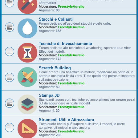
aftermarket.
Moderatore:
FreestyleAurelio
Argomenti:
88
Stucchi e Collanti
Forum dedicato all'uso degli stucchi e delle colle.
Moderatore:
FreestyleAurelio
Argomenti:
183
Tecniche di Invecchiamento
Forum dedicato alle tecniche di weathering, sporcatura e After
Effect dei modelli.
Moderatore:
FreestyleAurelio
Argomenti:
172
Scratch Building
Come creare una basetta? un motore, modificare un parte di un
aereo o costruirla fin da zero. Tutto quello che potreste imparare
sull'autocostruzione.
Moderatore:
FreestyleAurelio
Argomenti:
80
Stampa 3D
Stampanti, accessori, tecniche ed accorgimenti per creare pezzi
3D da aggiungere ai nostri modelli!
Moderatore:
FreestyleAurelio
Argomenti:
20
Strumenti Utili e Attrezzatura
Tutto quello che si può sapere sulle lime, i trapani, le carte
abrasive, gli incisori e altro ancora.
Moderatore:
FreestyleAurelio
Argomenti:
265