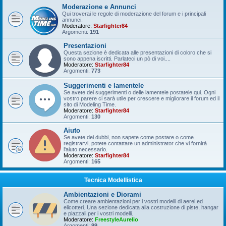
Moderazione e Annunci
Qui troverai le regole di moderazione del forum e i principali
annunci.
Moderatore:
Starfighter84
Argomenti:
191
Presentazioni
Questa sezione è dedicata alle presentazioni di coloro che si
sono appena iscritti. Parlateci un pò di voi....
Moderatore:
Starfighter84
Argomenti:
773
Suggerimenti e lamentele
Se avete dei suggerimenti o delle lamentele postatele qui. Ogni
vostro parere ci sarà utile per crescere e migliorare il forum ed il
sito di Modeling Time.
Moderatore:
Starfighter84
Argomenti:
130
Aiuto
Se avete dei dubbi, non sapete come postare o come
registrarvi, potete contattare un administrator che vi fornirà
l'aiuto necessario.
Moderatore:
Starfighter84
Argomenti:
165
Tecnica Modellistica
Ambientazioni e Diorami
Come creare ambientazioni per i vostri modelli di aerei ed
elicotteri. Una sezione dedicata alla costruzione di piste, hangar
e piazzali per i vostri modelli.
Moderatore:
FreestyleAurelio
Argomenti:
99