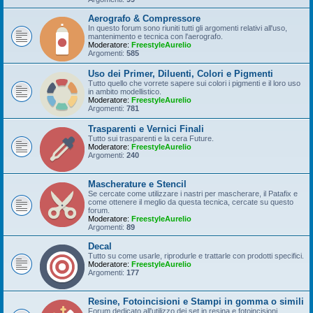
Aerografo & Compressore
In questo forum sono riuniti tutti gli argomenti relativi all'uso,
mantenimento e tecnica con l'aerografo.
Moderatore:
FreestyleAurelio
Argomenti:
585
Uso dei Primer, Diluenti, Colori e Pigmenti
Tutto quello che vorrete sapere sui colori i pigmenti e il loro uso
in ambito modellistico.
Moderatore:
FreestyleAurelio
Argomenti:
781
Trasparenti e Vernici Finali
Tutto sui trasparenti e la cera Future.
Moderatore:
FreestyleAurelio
Argomenti:
240
Mascherature e Stencil
Se cercate come utilizzare i nastri per mascherare, il Patafix e
come ottenere il meglio da questa tecnica, cercate su questo
forum.
Moderatore:
FreestyleAurelio
Argomenti:
89
Decal
Tutto su come usarle, riprodurle e trattarle con prodotti specifici.
Moderatore:
FreestyleAurelio
Argomenti:
177
Resine, Fotoincisioni e Stampi in gomma o simili
Forum dedicato all'utilizzo dei set in resina e fotoincisioni