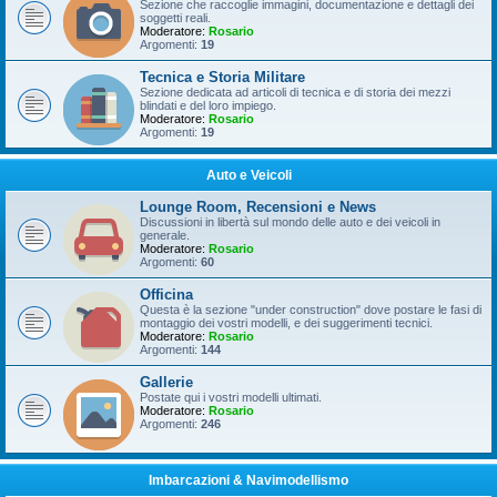
Sezione che raccoglie immagini, documentazione e dettagli dei
soggetti reali.
Moderatore:
Rosario
Argomenti:
19
Tecnica e Storia Militare
Sezione dedicata ad articoli di tecnica e di storia dei mezzi
blindati e del loro impiego.
Moderatore:
Rosario
Argomenti:
19
Auto e Veicoli
Lounge Room, Recensioni e News
Discussioni in libertà sul mondo delle auto e dei veicoli in
generale.
Moderatore:
Rosario
Argomenti:
60
Officina
Questa è la sezione "under construction" dove postare le fasi di
montaggio dei vostri modelli, e dei suggerimenti tecnici.
Moderatore:
Rosario
Argomenti:
144
Gallerie
Postate qui i vostri modelli ultimati.
Moderatore:
Rosario
Argomenti:
246
Imbarcazioni & Navimodellismo