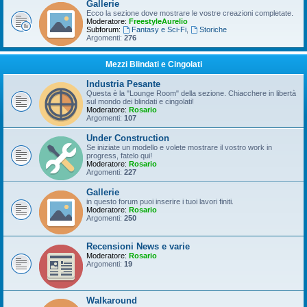
Gallerie
Ecco la sezione dove mostrare le vostre creazioni completate.
Moderatore:
FreestyleAurelio
Subforum:
Fantasy e Sci-Fi
,
Storiche
Argomenti:
276
Mezzi Blindati e Cingolati
Industria Pesante
Questa è la "Lounge Room" della sezione. Chiacchere in libertà
sul mondo dei blindati e cingolati!
Moderatore:
Rosario
Argomenti:
107
Under Construction
Se iniziate un modello e volete mostrare il vostro work in
progress, fatelo qui!
Moderatore:
Rosario
Argomenti:
227
Gallerie
in questo forum puoi inserire i tuoi lavori finiti.
Moderatore:
Rosario
Argomenti:
250
Recensioni News e varie
Moderatore:
Rosario
Argomenti:
19
Walkaround