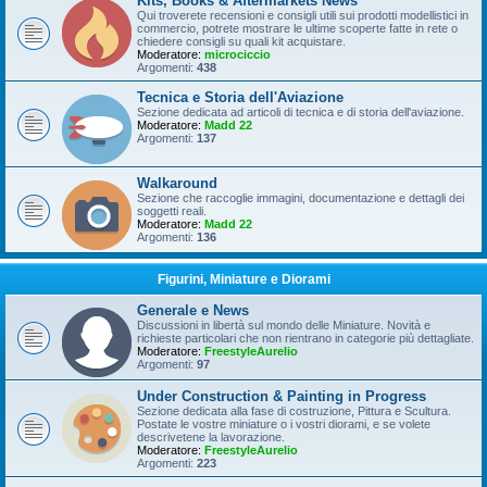
Kits, Books & Aftermarkets News
Qui troverete recensioni e consigli utili sui prodotti modellistici in
commercio, potrete mostrare le ultime scoperte fatte in rete o
chiedere consigli su quali kit acquistare.
Moderatore:
microciccio
Argomenti:
438
Tecnica e Storia dell'Aviazione
Sezione dedicata ad articoli di tecnica e di storia dell'aviazione.
Moderatore:
Madd 22
Argomenti:
137
Walkaround
Sezione che raccoglie immagini, documentazione e dettagli dei
soggetti reali.
Moderatore:
Madd 22
Argomenti:
136
Figurini, Miniature e Diorami
Generale e News
Discussioni in libertà sul mondo delle Miniature. Novità e
richieste particolari che non rientrano in categorie più dettagliate.
Moderatore:
FreestyleAurelio
Argomenti:
97
Under Construction & Painting in Progress
Sezione dedicata alla fase di costruzione, Pittura e Scultura.
Postate le vostre miniature o i vostri diorami, e se volete
descrivetene la lavorazione.
Moderatore:
FreestyleAurelio
Argomenti:
223