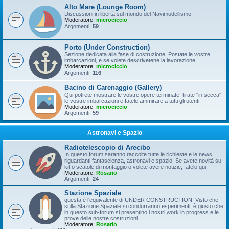
Alto Mare (Lounge Room)
Discussioni in libertà sul mondo del Navimodellismo.
Moderatore:
microciccio
Argomenti:
59
Porto (Under Construction)
Sezione dedicata alla fase di costruzione. Postate le vostre
imbarcazioni, e se volete descrivetene la lavorazione.
Moderatore:
microciccio
Argomenti:
116
Bacino di Carenaggio (Gallery)
Qui potrete mostrare le vostre opere terminate! tirate "in secca"
le vostre imbarcazioni e fatele ammirare a tutti gli utenti.
Moderatore:
microciccio
Argomenti:
59
Astronavi e Spazio
Radiotelescopio di Arecibo
In questo forum saranno raccolte tutte le richieste e le news
riguardanti fantascienza, astronavi e spazio. Se avete novità su
kit o scatole di montaggio o volete avere notizie, fatelo qui.
Moderatore:
Rosario
Argomenti:
24
Stazione Spaziale
questa è l'equivalente di UNDER CONSTRUCTION. Visto che
sulla Stazione Spaziale si condurranno esperimenti, è giusto che
in questo sub-forum si presentino i nostri work in progress e le
prove delle nostre costruzioni.
Moderatore:
Rosario