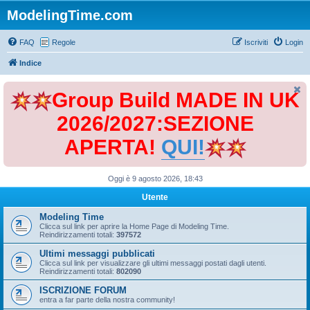
ModelingTime.com
FAQ
Regole
Iscriviti
Login
Indice
Group Build MADE IN UK
2026/2027:SEZIONE
APERTA!
QUI!
Oggi è 9 agosto 2026, 18:43
Utente
Modeling Time
Clicca sul link per aprire la Home Page di Modeling Time.
Reindirizzamenti totali:
397572
Ultimi messaggi pubblicati
Clicca sul link per visualizzare gli ultimi messaggi postati dagli utenti.
Reindirizzamenti totali:
802090
ISCRIZIONE FORUM
entra a far parte della nostra community!