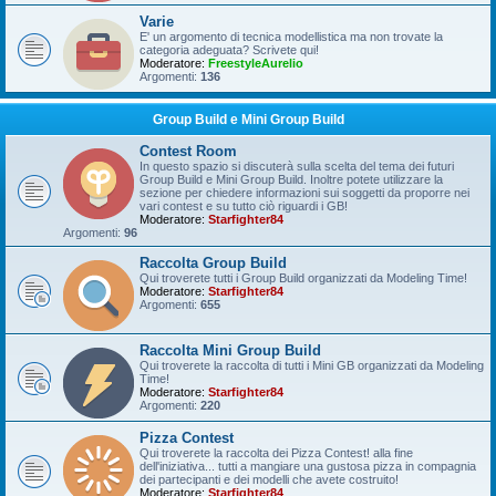
Varie
E' un argomento di tecnica modellistica ma non trovate la
categoria adeguata? Scrivete qui!
Moderatore:
FreestyleAurelio
Argomenti:
136
Group Build e Mini Group Build
Contest Room
In questo spazio si discuterà sulla scelta del tema dei futuri
Group Build e Mini Group Build. Inoltre potete utilizzare la
sezione per chiedere informazioni sui soggetti da proporre nei
vari contest e su tutto ciò riguardi i GB!
Moderatore:
Starfighter84
Argomenti:
96
Raccolta Group Build
Qui troverete tutti i Group Build organizzati da Modeling Time!
Moderatore:
Starfighter84
Argomenti:
655
Raccolta Mini Group Build
Qui troverete la raccolta di tutti i Mini GB organizzati da Modeling
Time!
Moderatore:
Starfighter84
Argomenti:
220
Pizza Contest
Qui troverete la raccolta dei Pizza Contest! alla fine
dell'iniziativa... tutti a mangiare una gustosa pizza in compagnia
dei partecipanti e dei modelli che avete costruito!
Moderatore:
Starfighter84