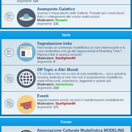
Argomenti:
119
Avamposto Galattico
Questa è l'equivalente delle Gallerie. Postate qui i vostri lavori
finiti o i collegamenti alle vostre realizzazioni.
Moderatore:
Rosario
Argomenti:
131
Varie
Segnalazione links
Hai trovato un contenuto modellistico (e non) interessante e lo
vuoi condividere con gli altri appassionati di Modeling Time?
Riporta il link in questa sezione!
Moderatore:
Starfighter84
Argomenti:
9
Off Topic e Altri Mondi
C'è chi dice che non si vive di solo modellismo... ecco quindi la
sezione dedicata a cioè che non è propriamente modellismo
statico!Racconti, esperienze, leggende e quanto più.
Moderatore:
microciccio
Argomenti:
219
Eventi
organizzazione eventi, incontri e manifestazioni modellistiche.
Moderatore:
Starfighter84
Argomenti:
171
Forum
Associazione Culturale Modellistica MODELING