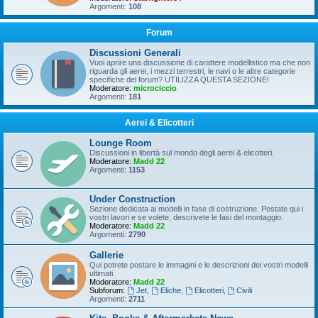
Argomenti:
108
Forum
Discussioni Generali
Vuoi aprire una discussione di carattere modellistico ma che non
riguarda gli aerei, i mezzi terrestri, le navi o le altre categorie
specifiche del forum? UTILIZZA QUESTA SEZIONE!
Moderatore:
microciccio
Argomenti:
181
Aerei & Elicotteri
Lounge Room
Discussioni in libertà sul mondo degli aerei & elicotteri.
Moderatore:
Madd 22
Argomenti:
1153
Under Construction
Sezione dedicata ai modelli in fase di costruzione. Postate qui i
vostri lavori e se volete, descrivete le fasi del montaggio.
Moderatore:
Madd 22
Argomenti:
2790
Gallerie
Qui potrete postare le immagini e le descrizioni dei vostri modelli
ultimati.
Moderatore:
Madd 22
Subforum:
Jet
,
Eliche
,
Elicotteri
,
Civili
Argomenti:
2711