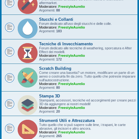
aftermarket.
Moderatore:
FreestyleAurelio
Argomenti:
88
Stucchi e Collanti
Forum dedicato all'uso degli stucchi e delle colle.
Moderatore:
FreestyleAurelio
Argomenti:
183
Tecniche di Invecchiamento
Forum dedicato alle tecniche di weathering, sporcatura e After
Effect dei modelli.
Moderatore:
FreestyleAurelio
Argomenti:
172
Scratch Building
Come creare una basetta? un motore, modificare un parte di un
aereo o costruirla fin da zero. Tutto quello che potreste imparare
sull'autocostruzione.
Moderatore:
FreestyleAurelio
Argomenti:
80
Stampa 3D
Stampanti, accessori, tecniche ed accorgimenti per creare pezzi
3D da aggiungere ai nostri modelli!
Moderatore:
FreestyleAurelio
Argomenti:
20
Strumenti Utili e Attrezzatura
Tutto quello che si può sapere sulle lime, i trapani, le carte
abrasive, gli incisori e altro ancora.
Moderatore:
FreestyleAurelio
Argomenti:
265