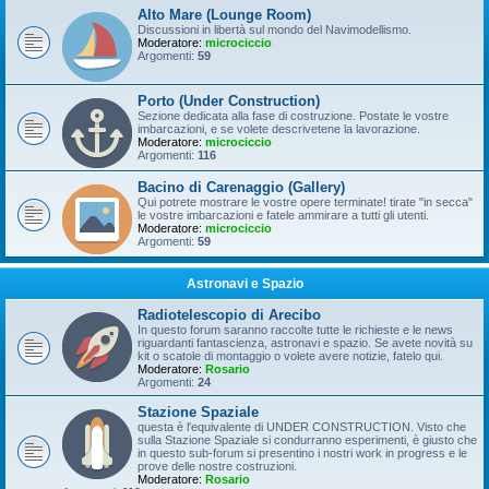
Alto Mare (Lounge Room)
Discussioni in libertà sul mondo del Navimodellismo.
Moderatore:
microciccio
Argomenti:
59
Porto (Under Construction)
Sezione dedicata alla fase di costruzione. Postate le vostre
imbarcazioni, e se volete descrivetene la lavorazione.
Moderatore:
microciccio
Argomenti:
116
Bacino di Carenaggio (Gallery)
Qui potrete mostrare le vostre opere terminate! tirate "in secca"
le vostre imbarcazioni e fatele ammirare a tutti gli utenti.
Moderatore:
microciccio
Argomenti:
59
Astronavi e Spazio
Radiotelescopio di Arecibo
In questo forum saranno raccolte tutte le richieste e le news
riguardanti fantascienza, astronavi e spazio. Se avete novità su
kit o scatole di montaggio o volete avere notizie, fatelo qui.
Moderatore:
Rosario
Argomenti:
24
Stazione Spaziale
questa è l'equivalente di UNDER CONSTRUCTION. Visto che
sulla Stazione Spaziale si condurranno esperimenti, è giusto che
in questo sub-forum si presentino i nostri work in progress e le
prove delle nostre costruzioni.
Moderatore:
Rosario