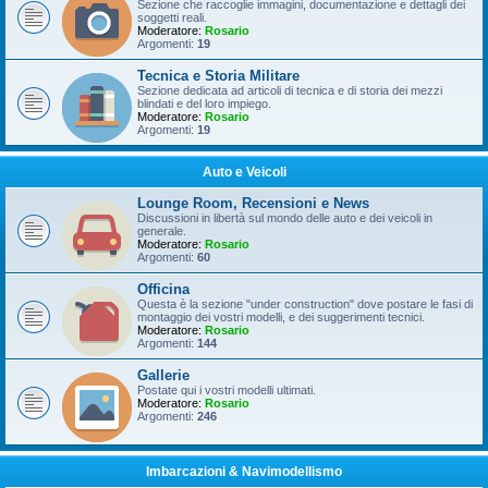
Sezione che raccoglie immagini, documentazione e dettagli dei
soggetti reali.
Moderatore:
Rosario
Argomenti:
19
Tecnica e Storia Militare
Sezione dedicata ad articoli di tecnica e di storia dei mezzi
blindati e del loro impiego.
Moderatore:
Rosario
Argomenti:
19
Auto e Veicoli
Lounge Room, Recensioni e News
Discussioni in libertà sul mondo delle auto e dei veicoli in
generale.
Moderatore:
Rosario
Argomenti:
60
Officina
Questa è la sezione "under construction" dove postare le fasi di
montaggio dei vostri modelli, e dei suggerimenti tecnici.
Moderatore:
Rosario
Argomenti:
144
Gallerie
Postate qui i vostri modelli ultimati.
Moderatore:
Rosario
Argomenti:
246
Imbarcazioni & Navimodellismo