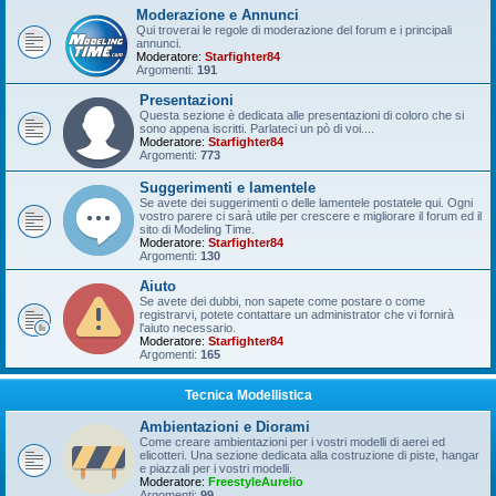
Moderazione e Annunci
Qui troverai le regole di moderazione del forum e i principali
annunci.
Moderatore:
Starfighter84
Argomenti:
191
Presentazioni
Questa sezione è dedicata alle presentazioni di coloro che si
sono appena iscritti. Parlateci un pò di voi....
Moderatore:
Starfighter84
Argomenti:
773
Suggerimenti e lamentele
Se avete dei suggerimenti o delle lamentele postatele qui. Ogni
vostro parere ci sarà utile per crescere e migliorare il forum ed il
sito di Modeling Time.
Moderatore:
Starfighter84
Argomenti:
130
Aiuto
Se avete dei dubbi, non sapete come postare o come
registrarvi, potete contattare un administrator che vi fornirà
l'aiuto necessario.
Moderatore:
Starfighter84
Argomenti:
165
Tecnica Modellistica
Ambientazioni e Diorami
Come creare ambientazioni per i vostri modelli di aerei ed
elicotteri. Una sezione dedicata alla costruzione di piste, hangar
e piazzali per i vostri modelli.
Moderatore:
FreestyleAurelio
Argomenti:
99