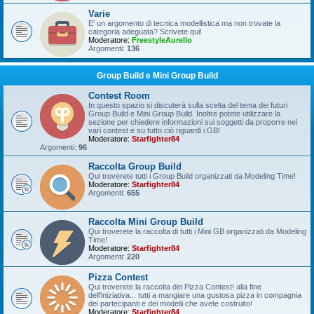
Varie
E' un argomento di tecnica modellistica ma non trovate la
categoria adeguata? Scrivete qui!
Moderatore:
FreestyleAurelio
Argomenti:
136
Group Build e Mini Group Build
Contest Room
In questo spazio si discuterà sulla scelta del tema dei futuri
Group Build e Mini Group Build. Inoltre potete utilizzare la
sezione per chiedere informazioni sui soggetti da proporre nei
vari contest e su tutto ciò riguardi i GB!
Moderatore:
Starfighter84
Argomenti:
96
Raccolta Group Build
Qui troverete tutti i Group Build organizzati da Modeling Time!
Moderatore:
Starfighter84
Argomenti:
655
Raccolta Mini Group Build
Qui troverete la raccolta di tutti i Mini GB organizzati da Modeling
Time!
Moderatore:
Starfighter84
Argomenti:
220
Pizza Contest
Qui troverete la raccolta dei Pizza Contest! alla fine
dell'iniziativa... tutti a mangiare una gustosa pizza in compagnia
dei partecipanti e dei modelli che avete costruito!
Moderatore:
Starfighter84