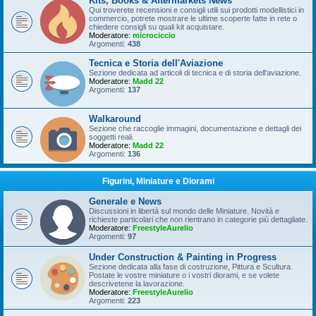
Kits, Books & Aftermarkets News
Qui troverete recensioni e consigli utili sui prodotti modellistici in
commercio, potrete mostrare le ultime scoperte fatte in rete o
chiedere consigli su quali kit acquistare.
Moderatore:
microciccio
Argomenti:
438
Tecnica e Storia dell'Aviazione
Sezione dedicata ad articoli di tecnica e di storia dell'aviazione.
Moderatore:
Madd 22
Argomenti:
137
Walkaround
Sezione che raccoglie immagini, documentazione e dettagli dei
soggetti reali.
Moderatore:
Madd 22
Argomenti:
136
Figurini, Miniature e Diorami
Generale e News
Discussioni in libertà sul mondo delle Miniature. Novità e
richieste particolari che non rientrano in categorie più dettagliate.
Moderatore:
FreestyleAurelio
Argomenti:
97
Under Construction & Painting in Progress
Sezione dedicata alla fase di costruzione, Pittura e Scultura.
Postate le vostre miniature o i vostri diorami, e se volete
descrivetene la lavorazione.
Moderatore:
FreestyleAurelio
Argomenti:
223