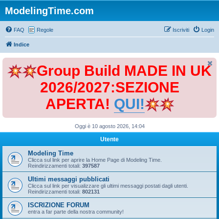
ModelingTime.com
FAQ
Regole
Iscriviti
Login
Indice
Group Build MADE IN UK
2026/2027:SEZIONE
APERTA!
QUI!
Oggi è 10 agosto 2026, 14:04
Utente
Modeling Time
Clicca sul link per aprire la Home Page di Modeling Time.
Reindirizzamenti totali:
397587
Ultimi messaggi pubblicati
Clicca sul link per visualizzare gli ultimi messaggi postati dagli utenti.
Reindirizzamenti totali:
802131
ISCRIZIONE FORUM
entra a far parte della nostra community!