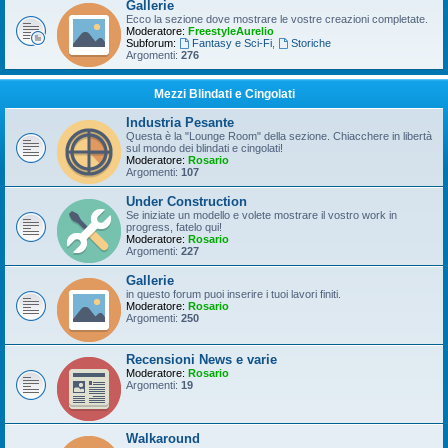
Gallerie
Ecco la sezione dove mostrare le vostre creazioni completate.
Moderatore:
FreestyleAurelio
Subforum:
Fantasy e Sci-Fi
,
Storiche
Argomenti:
276
Mezzi Blindati e Cingolati
Industria Pesante
Questa è la "Lounge Room" della sezione. Chiacchere in libertà
sul mondo dei blindati e cingolati!
Moderatore:
Rosario
Argomenti:
107
Under Construction
Se iniziate un modello e volete mostrare il vostro work in
progress, fatelo qui!
Moderatore:
Rosario
Argomenti:
227
Gallerie
in questo forum puoi inserire i tuoi lavori finiti.
Moderatore:
Rosario
Argomenti:
250
Recensioni News e varie
Moderatore:
Rosario
Argomenti:
19
Walkaround