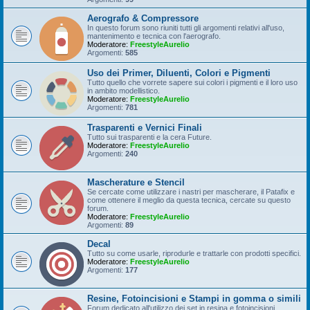
Aerografo & Compressore
In questo forum sono riuniti tutti gli argomenti relativi all'uso,
mantenimento e tecnica con l'aerografo.
Moderatore:
FreestyleAurelio
Argomenti:
585
Uso dei Primer, Diluenti, Colori e Pigmenti
Tutto quello che vorrete sapere sui colori i pigmenti e il loro uso
in ambito modellistico.
Moderatore:
FreestyleAurelio
Argomenti:
781
Trasparenti e Vernici Finali
Tutto sui trasparenti e la cera Future.
Moderatore:
FreestyleAurelio
Argomenti:
240
Mascherature e Stencil
Se cercate come utilizzare i nastri per mascherare, il Patafix e
come ottenere il meglio da questa tecnica, cercate su questo
forum.
Moderatore:
FreestyleAurelio
Argomenti:
89
Decal
Tutto su come usarle, riprodurle e trattarle con prodotti specifici.
Moderatore:
FreestyleAurelio
Argomenti:
177
Resine, Fotoincisioni e Stampi in gomma o simili
Forum dedicato all'utilizzo dei set in resina e fotoincisioni