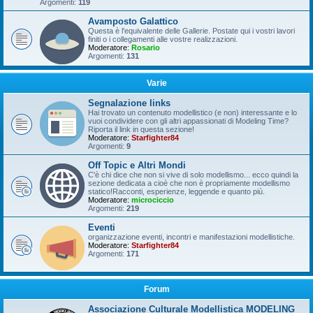
Argomenti:
119
Avamposto Galattico
Questa è l'equivalente delle Gallerie. Postate qui i vostri lavori
finiti o i collegamenti alle vostre realizzazioni.
Moderatore:
Rosario
Argomenti:
131
Varie
Segnalazione links
Hai trovato un contenuto modellistico (e non) interessante e lo
vuoi condividere con gli altri appassionati di Modeling Time?
Riporta il link in questa sezione!
Moderatore:
Starfighter84
Argomenti:
9
Off Topic e Altri Mondi
C'è chi dice che non si vive di solo modellismo... ecco quindi la
sezione dedicata a cioè che non è propriamente modellismo
statico!Racconti, esperienze, leggende e quanto più.
Moderatore:
microciccio
Argomenti:
219
Eventi
organizzazione eventi, incontri e manifestazioni modellistiche.
Moderatore:
Starfighter84
Argomenti:
171
Forum
Associazione Culturale Modellistica MODELING