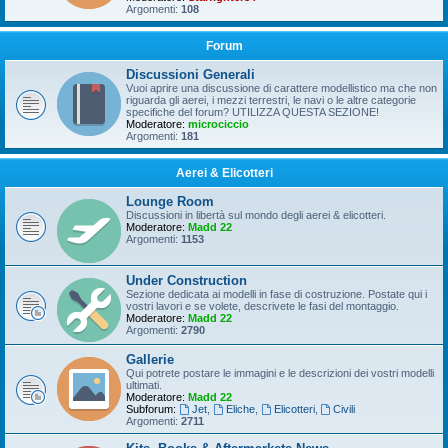
Argomenti:
108
Forum
Discussioni Generali
Vuoi aprire una discussione di carattere modellistico ma che non
riguarda gli aerei, i mezzi terrestri, le navi o le altre categorie
specifiche del forum? UTILIZZA QUESTA SEZIONE!
Moderatore:
microciccio
Argomenti:
181
Aerei & Elicotteri
Lounge Room
Discussioni in libertà sul mondo degli aerei & elicotteri.
Moderatore:
Madd 22
Argomenti:
1153
Under Construction
Sezione dedicata ai modelli in fase di costruzione. Postate qui i
vostri lavori e se volete, descrivete le fasi del montaggio.
Moderatore:
Madd 22
Argomenti:
2790
Gallerie
Qui potrete postare le immagini e le descrizioni dei vostri modelli
ultimati.
Moderatore:
Madd 22
Subforum:
Jet
,
Eliche
,
Elicotteri
,
Civili
Argomenti:
2711