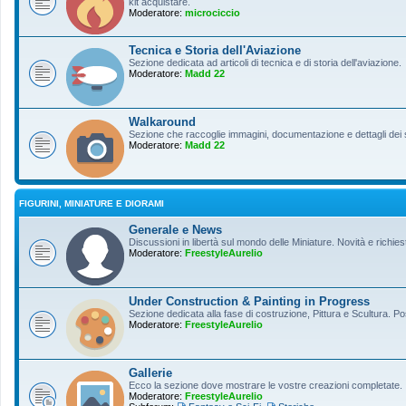
kit acquistare.
Moderatore:
microciccio
Tecnica e Storia dell'Aviazione
Sezione dedicata ad articoli di tecnica e di storia dell'aviazione.
Moderatore:
Madd 22
Walkaround
Sezione che raccoglie immagini, documentazione e dettagli dei so
Moderatore:
Madd 22
FIGURINI, MINIATURE E DIORAMI
Generale e News
Discussioni in libertà sul mondo delle Miniature. Novità e richiest
Moderatore:
FreestyleAurelio
Under Construction & Painting in Progress
Sezione dedicata alla fase di costruzione, Pittura e Scultura. Po
Moderatore:
FreestyleAurelio
Gallerie
Ecco la sezione dove mostrare le vostre creazioni completate.
Moderatore:
FreestyleAurelio