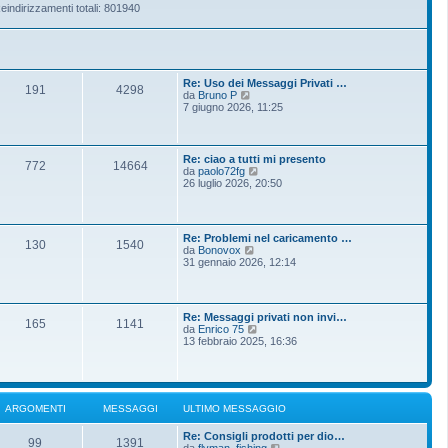
eindirizzamenti totali: 801940
Re: Uso dei Messaggi Privati …
191
4298
V
da
Bruno P
e
7 giugno 2026, 11:25
d
i
u
l
Re: ciao a tutti mi presento
772
14664
t
V
da
paolo72fg
i
e
26 luglio 2026, 20:50
m
d
o
i
m
u
e
l
Re: Problemi nel caricamento …
s
t
130
1540
V
da
Bonovox
s
i
e
31 gennaio 2026, 12:14
a
m
d
g
o
i
g
m
u
i
e
l
o
s
Re: Messaggi privati non invi…
t
165
1141
s
V
da
Enrico 75
i
a
e
13 febbraio 2025, 16:36
m
g
d
o
g
i
m
i
u
e
o
l
s
t
s
ARGOMENTI
MESSAGGI
ULTIMO MESSAGGIO
i
a
m
g
Re: Consigli prodotti per dio…
o
g
99
1391
V
da
flyman_fishing
m