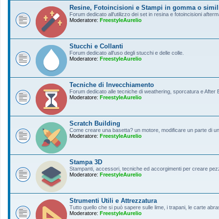
Resine, Fotoincisioni e Stampi in gomma o simil
Forum dedicato all'utilizzo dei set in resina e fotoincisioni afterm
Moderatore:
FreestyleAurelio
Stucchi e Collanti
Forum dedicato all'uso degli stucchi e delle colle.
Moderatore:
FreestyleAurelio
Tecniche di Invecchiamento
Forum dedicato alle tecniche di weathering, sporcatura e After Ef
Moderatore:
FreestyleAurelio
Scratch Building
Come creare una basetta? un motore, modificare un parte di un a
Moderatore:
FreestyleAurelio
Stampa 3D
Stampanti, accessori, tecniche ed accorgimenti per creare pezz
Moderatore:
FreestyleAurelio
Strumenti Utili e Attrezzatura
Tutto quello che si può sapere sulle lime, i trapani, le carte abras
Moderatore:
FreestyleAurelio