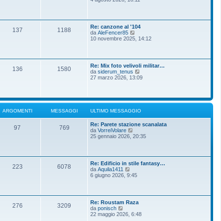
m
g
d
o
g
i
m
i
u
e
o
l
s
Re: canzone al '104
t
137
1188
s
V
da
AleFencer85
i
a
e
10 novembre 2025, 14:12
m
g
d
o
g
i
m
i
u
e
o
l
s
Re: Mix foto velivoli militar…
t
136
1580
s
V
da
siderum_tenus
i
a
e
27 marzo 2026, 13:09
m
g
d
o
g
i
m
i
u
e
o
l
s
t
s
ARGOMENTI
MESSAGGI
ULTIMO MESSAGGIO
i
a
m
g
Re: Parete stazione scanalata
o
g
97
769
V
da
VorreiVolare
m
i
e
25 gennaio 2026, 20:35
e
o
d
s
i
s
u
a
l
g
Re: Edificio in stile fantasy…
t
g
223
6078
V
da
Aquila1411
i
i
e
6 giugno 2026, 9:45
m
o
d
o
i
m
u
e
l
s
Re: Roustam Raza
t
276
3209
s
V
da
ponisch
i
a
e
22 maggio 2026, 6:48
m
g
d