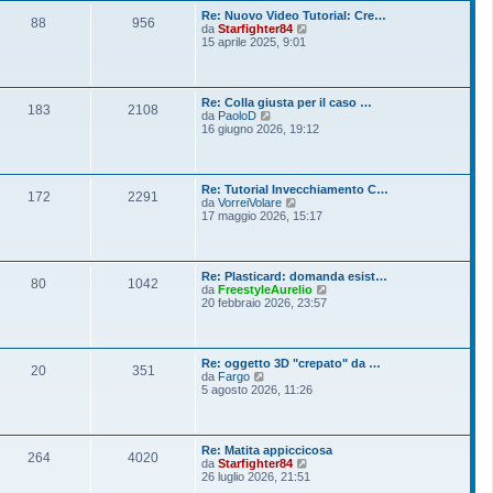
o
l
s
Re: Nuovo Video Tutorial: Cre…
t
88
956
s
V
da
Starfighter84
i
a
e
15 aprile 2025, 9:01
m
g
d
o
g
i
m
i
u
e
o
l
s
Re: Colla giusta per il caso …
t
183
2108
s
V
da
PaoloD
i
a
e
16 giugno 2026, 19:12
m
g
d
o
g
i
m
i
u
e
o
l
s
Re: Tutorial Invecchiamento C…
t
172
2291
s
V
da
VorreiVolare
i
a
e
17 maggio 2026, 15:17
m
g
d
o
g
i
m
i
u
e
o
l
s
Re: Plasticard: domanda esist…
t
80
1042
s
V
da
FreestyleAurelio
i
a
e
20 febbraio 2026, 23:57
m
g
d
o
g
i
m
i
u
e
o
l
s
Re: oggetto 3D "crepato" da …
t
20
351
s
V
da
Fargo
i
a
e
5 agosto 2026, 11:26
m
g
d
o
g
i
m
i
u
e
o
l
s
Re: Matita appiccicosa
t
264
4020
s
V
da
Starfighter84
i
a
e
26 luglio 2026, 21:51
m
g
d