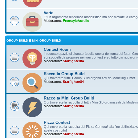
Varie
E' un argomento di tecnica modellistica ma non trovate la categ
Moderatore:
FreestyleAurelio
GROUP BUILD E MINI GROUP BUILD
Contest Room
In questo spazio si discuterà sulla scelta del tema dei futuri Gro
sui soggetti da proporre nei vari contest e su tutto ciò riguardi i
Moderatore:
Starfighter84
Raccolta Group Build
Qui troverete tutti i Group Build organizzati da Modeling Time!
Moderatore:
Starfighter84
Raccolta Mini Group Build
Qui troverete la raccolta di tutti i Mini GB organizzati da Modeli
Moderatore:
Starfighter84
Pizza Contest
Qui troverete la raccolta dei Pizza Contest! alla fine dell'inizia
avete costruito!
Moderatore:
Starfighter84