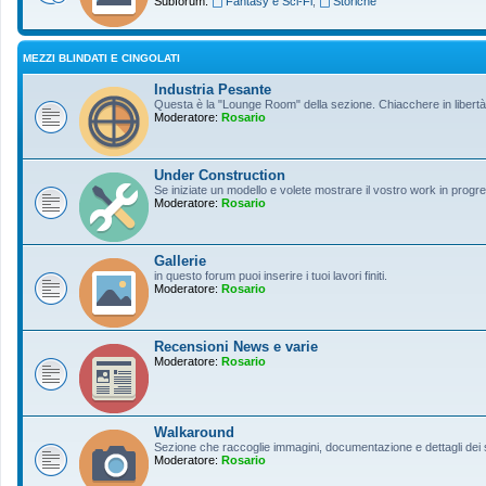
Subforum:
Fantasy e Sci-Fi
,
Storiche
MEZZI BLINDATI E CINGOLATI
Industria Pesante
Questa è la "Lounge Room" della sezione. Chiacchere in libertà s
Moderatore:
Rosario
Under Construction
Se iniziate un modello e volete mostrare il vostro work in progres
Moderatore:
Rosario
Gallerie
in questo forum puoi inserire i tuoi lavori finiti.
Moderatore:
Rosario
Recensioni News e varie
Moderatore:
Rosario
Walkaround
Sezione che raccoglie immagini, documentazione e dettagli dei so
Moderatore:
Rosario