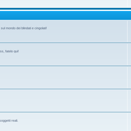
ul mondo dei blindati e cingolati!
s, fatelo qui!
ggetti reali.