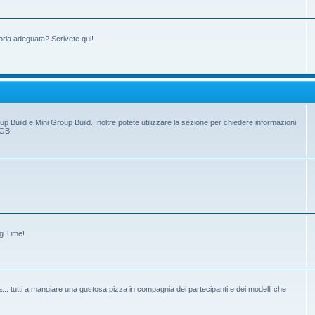
oria adeguata? Scrivete qui!
up Build e Mini Group Build. Inoltre potete utilizzare la sezione per chiedere informazioni
 GB!
ng Time!
tiva... tutti a mangiare una gustosa pizza in compagnia dei partecipanti e dei modelli che