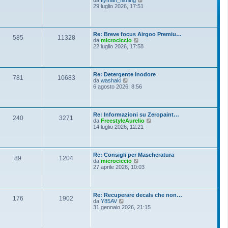
i
e
29 luglio 2026, 17:51
e
o
d
s
i
s
u
a
l
g
Re: Breve focus Airgoo Premiu…
t
g
585
11328
V
da
microciccio
i
i
e
22 luglio 2026, 17:58
m
o
d
o
i
m
u
e
l
s
Re: Detergente inodore
t
781
10683
s
V
da
washaki
i
a
e
6 agosto 2026, 8:56
m
g
d
o
g
i
m
i
u
e
o
l
s
Re: Informazioni su Zeropaint…
t
240
3271
s
V
da
FreestyleAurelio
i
a
e
14 luglio 2026, 12:21
m
g
d
o
g
i
m
i
u
e
o
l
s
Re: Consigli per Mascheratura
t
89
1204
s
V
da
microciccio
i
a
e
27 aprile 2026, 10:03
m
g
d
o
g
i
m
i
u
e
o
l
s
Re: Recuperare decals che non…
t
176
1902
s
V
da
Y85AV
i
a
e
31 gennaio 2026, 21:15
m
g
d
o
g
i
m
i
u
e