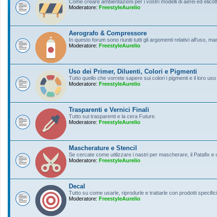
Come creare ambientazioni per i vostri modelli di aerei ed elicott
Moderatore:
FreestyleAurelio
Aerografo & Compressore
In questo forum sono riuniti tutti gli argomenti relativi all'uso, 
Moderatore:
FreestyleAurelio
Uso dei Primer, Diluenti, Colori e Pigmenti
Tutto quello che vorrete sapere sui colori i pigmenti e il loro uso
Moderatore:
FreestyleAurelio
Trasparenti e Vernici Finali
Tutto sui trasparenti e la cera Future.
Moderatore:
FreestyleAurelio
Mascherature e Stencil
Se cercate come utilizzare i nastri per mascherare, il Patafix e
Moderatore:
FreestyleAurelio
Decal
Tutto su come usarle, riprodurle e trattarle con prodotti specifici
Moderatore:
FreestyleAurelio