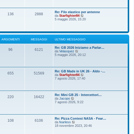
o
g
i
m
i
u
e
o
l
s
Re: Filo elastico per antenne
t
136
2888
s
V
da
Starfighter84
i
a
e
5 maggio 2026, 15:20
m
g
d
o
g
i
m
i
u
e
o
l
s
t
s
ARGOMENTI
MESSAGGI
ULTIMO MESSAGGIO
i
a
m
g
Re: GB 2026 Iniziamo a Parlar…
o
g
96
6121
V
da
Velasquez
m
i
e
5 maggio 2026, 20:12
e
o
d
s
i
s
u
a
l
g
Re: GB Made in UK 26 - Aldo -…
t
g
655
51569
V
da
Starfighter84
i
i
e
7 agosto 2026, 17:40
m
o
d
o
i
m
u
e
l
s
Re: Mini GB 25 - Intercettori…
t
220
16422
s
V
da
Jacopo
i
a
e
7 agosto 2026, 9:22
m
g
d
o
g
i
m
i
u
e
o
l
s
Re: Pizza Contest NASA - Fear…
t
108
6106
s
V
da
fearless
i
a
e
18 novembre 2023, 20:46
m
g
d
o
g
i
m