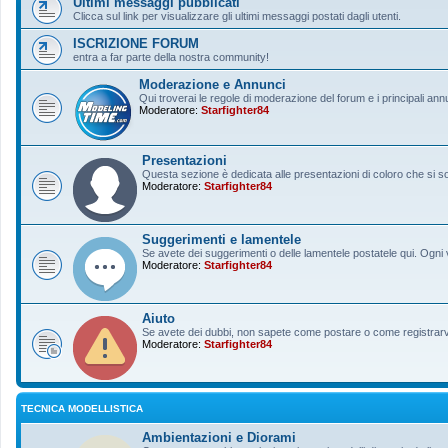
Ultimi messaggi pubblicati
Clicca sul link per visualizzare gli ultimi messaggi postati dagli utenti.
ISCRIZIONE FORUM
entra a far parte della nostra community!
Moderazione e Annunci
Qui troverai le regole di moderazione del forum e i principali ann
Moderatore:
Starfighter84
Presentazioni
Questa sezione è dedicata alle presentazioni di coloro che si sono
Moderatore:
Starfighter84
Suggerimenti e lamentele
Se avete dei suggerimenti o delle lamentele postatele qui. Ogni v
Moderatore:
Starfighter84
Aiuto
Se avete dei dubbi, non sapete come postare o come registrarvi, 
Moderatore:
Starfighter84
TECNICA MODELLISTICA
Ambientazioni e Diorami