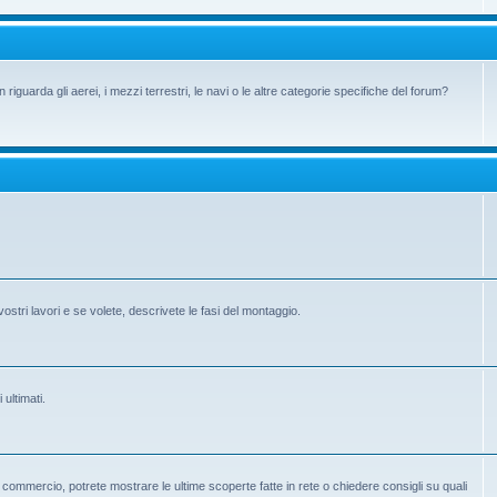
iguarda gli aerei, i mezzi terrestri, le navi o le altre categorie specifiche del forum?
vostri lavori e se volete, descrivete le fasi del montaggio.
 ultimati.
 in commercio, potrete mostrare le ultime scoperte fatte in rete o chiedere consigli su quali