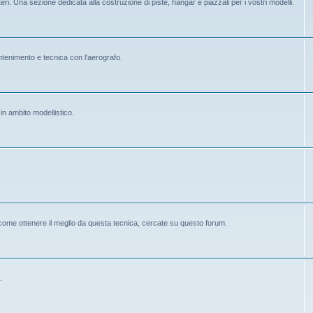
eri. Una sezione dedicata alla costruzione di piste, hangar e piazzali per i vostri modelli.
mantenimento e tecnica con l'aerografo.
 in ambito modellistico.
 come ottenere il meglio da questa tecnica, cercate su questo forum.
.