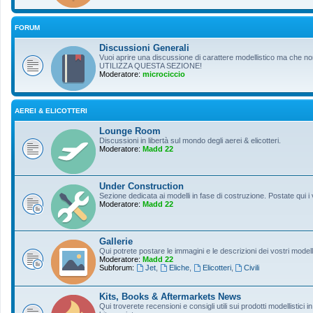
FORUM
Discussioni Generali
Vuoi aprire una discussione di carattere modellistico ma che non r
UTILIZZA QUESTA SEZIONE!
Moderatore:
microciccio
AEREI & ELICOTTERI
Lounge Room
Discussioni in libertà sul mondo degli aerei & elicotteri.
Moderatore:
Madd 22
Under Construction
Sezione dedicata ai modelli in fase di costruzione. Postate qui i 
Moderatore:
Madd 22
Gallerie
Qui potrete postare le immagini e le descrizioni dei vostri modelli
Moderatore:
Madd 22
Subforum:
Jet
,
Eliche
,
Elicotteri
,
Civili
Kits, Books & Aftermarkets News
Qui troverete recensioni e consigli utili sui prodotti modellistici