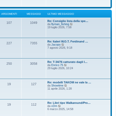
o
g
i
m
i
u
e
o
l
s
t
s
ARGOMENTI
MESSAGGI
ULTIMO MESSAGGIO
i
a
m
g
Re: Consiglio lista della spe…
o
g
107
1049
V
da
flyman_fishing
m
i
e
19 luglio 2026, 7:58
e
o
d
s
i
s
u
a
l
g
Re: Italeri W.O.T. Ferdinand …
t
g
227
7355
V
da
Jacopo
i
i
e
7 agosto 2026, 9:18
m
o
d
o
i
m
u
e
l
s
Re: T-34/76 catturato dagli I…
t
250
3058
s
V
da
Enrico 75
i
a
e
29 luglio 2026, 10:24
m
g
d
o
g
i
m
i
u
e
o
l
s
Re: modelli TAKOM ne vale la …
t
19
127
s
V
da
Showtime
i
a
e
11 aprile 2026, 1:28
m
g
d
o
g
i
m
i
u
e
o
l
s
Re: Libri tipo Walkaround/Pro…
t
19
112
s
V
da
xDm
i
a
e
6 marzo 2025, 14:58
m
g
d
o
g
i