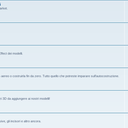
i
arket.
fect dei modelli.
ereo o costruirla fin da zero. Tutto quello che potreste imparare sull'autocostruzione.
i 3D da aggiungere ai nostri modelli!
ive, gli incisori e altro ancora.