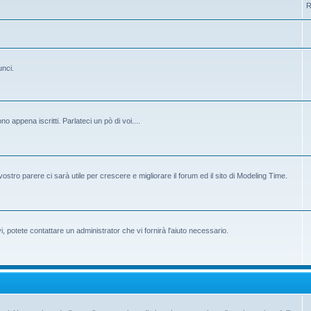
R
unci.
 appena iscritti. Parlateci un pò di voi....
ostro parere ci sarà utile per crescere e migliorare il forum ed il sito di Modeling Time.
potete contattare un administrator che vi fornirà l'aiuto necessario.