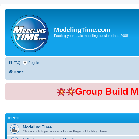
ModelingTime.com
Feeding your scale modelling passion since 2008!
FAQ
Regole
Indice
Group Build 
UTENTE
Modeling Time
Clicca sul link per aprire la Home Page di Modeling Time.