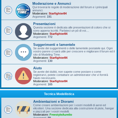
Moderazione e Annunci
Qui troverai le regole di moderazione del forum e i principali
annunci.
Moderatore:
Starfighter84
Argomenti:
191
Presentazioni
Questa sezione è dedicata alle presentazioni di coloro che si
sono appena iscritti. Parlateci un pò di voi....
Moderatore:
Starfighter84
Argomenti:
772
Suggerimenti e lamentele
Se avete dei suggerimenti o delle lamentele postatele qui. Ogni
vostro parere ci sarà utile per crescere e migliorare il forum ed il
sito di Modeling Time.
Moderatore:
Starfighter84
Argomenti:
130
Aiuto
Se avete dei dubbi, non sapete come postare o come
registrarvi, potete contattare un administrator che vi fornirà
l'aiuto necessario.
Moderatore:
Starfighter84
Argomenti:
165
Tecnica Modellistica
Ambientazioni e Diorami
Come creare ambientazioni per i vostri modelli di aerei ed
elicotteri. Una sezione dedicata alla costruzione di piste, hangar
e piazzali per i vostri modelli.
Moderatore:
FreestyleAurelio
Argomenti:
99