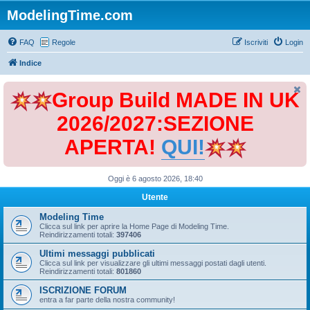
ModelingTime.com
FAQ
Regole
Iscriviti
Login
Indice
Group Build MADE IN UK
2026/2027:SEZIONE
APERTA!
QUI!
Oggi è 6 agosto 2026, 18:40
Utente
Modeling Time
Clicca sul link per aprire la Home Page di Modeling Time.
Reindirizzamenti totali:
397406
Ultimi messaggi pubblicati
Clicca sul link per visualizzare gli ultimi messaggi postati dagli utenti.
Reindirizzamenti totali:
801860
ISCRIZIONE FORUM
entra a far parte della nostra community!