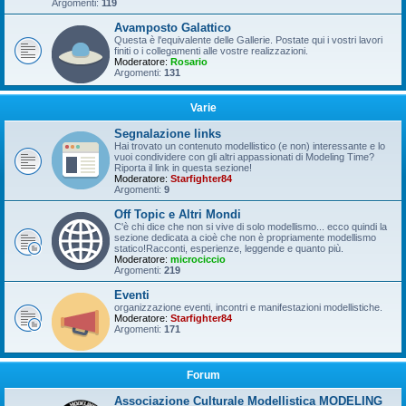
Argomenti:
119
Avamposto Galattico
Questa è l'equivalente delle Gallerie. Postate qui i vostri lavori
finiti o i collegamenti alle vostre realizzazioni.
Moderatore:
Rosario
Argomenti:
131
Varie
Segnalazione links
Hai trovato un contenuto modellistico (e non) interessante e lo
vuoi condividere con gli altri appassionati di Modeling Time?
Riporta il link in questa sezione!
Moderatore:
Starfighter84
Argomenti:
9
Off Topic e Altri Mondi
C'è chi dice che non si vive di solo modellismo... ecco quindi la
sezione dedicata a cioè che non è propriamente modellismo
statico!Racconti, esperienze, leggende e quanto più.
Moderatore:
microciccio
Argomenti:
219
Eventi
organizzazione eventi, incontri e manifestazioni modellistiche.
Moderatore:
Starfighter84
Argomenti:
171
Forum
Associazione Culturale Modellistica MODELING