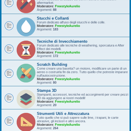
aftermarket.
Moderatore:
FreestyleAurelio
Argomenti:
88
Stucchi e Collanti
Forum dedicato all'uso degli stucchi e delle colle.
Moderatore:
FreestyleAurelio
Argomenti:
183
Tecniche di Invecchiamento
Forum dedicato alle tecniche di weathering, sporcatura e After
Effect dei modelli.
Moderatore:
FreestyleAurelio
Argomenti:
172
Scratch Building
Come creare una basetta? un motore, modificare un parte di un
aereo o costruirla fin da zero. Tutto quello che potreste imparare
sull'autocostruzione.
Moderatore:
FreestyleAurelio
Argomenti:
80
Stampa 3D
Stampanti, accessori, tecniche ed accorgimenti per creare pezzi
3D da aggiungere ai nostri modelli!
Moderatore:
FreestyleAurelio
Argomenti:
20
Strumenti Utili e Attrezzatura
Tutto quello che si può sapere sulle lime, i trapani, le carte
abrasive, gli incisori e altro ancora.
Moderatore:
FreestyleAurelio
Argomenti:
264