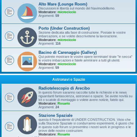
Alto Mare (Lounge Room)
Discussioni in libertà sul mondo del Navimodellismo.
Moderatore:
microciccio
Argomenti:
59
Porto (Under Construction)
Sezione dedicata alla fase di costruzione. Postate le vostre
imbarcazioni, e se volete descrivetene la lavorazione.
Moderatore:
microciccio
Argomenti:
116
Bacino di Carenaggio (Gallery)
Qui potrete mostrare le vostre opere terminate! tirate "in secca"
le vostre imbarcazioni e fatele ammirare a tutti gli utenti.
Moderatore:
microciccio
Argomenti:
59
Astronavi e Spazio
Radiotelescopio di Arecibo
In questo forum saranno raccolte tutte le richieste e le news
riguardanti fantascienza, astronavi e spazio. Se avete novità su
kit o scatole di montaggio o volete avere notizie, fatelo qui.
Moderatore:
Rosario
Argomenti:
24
Stazione Spaziale
questa è l'equivalente di UNDER CONSTRUCTION. Visto che
sulla Stazione Spaziale si condurranno esperimenti, è giusto che
in questo sub-forum si presentino i nostri work in progress e le
prove delle nostre costruzioni.
Moderatore:
Rosario