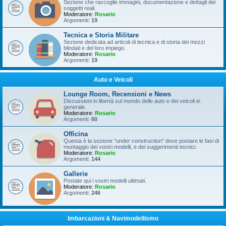
Sezione che raccoglie immagini, documentazione e dettagli dei
soggetti reali.
Moderatore:
Rosario
Argomenti:
19
Tecnica e Storia Militare
Sezione dedicata ad articoli di tecnica e di storia dei mezzi
blindati e del loro impiego.
Moderatore:
Rosario
Argomenti:
19
Auto e Veicoli
Lounge Room, Recensioni e News
Discussioni in libertà sul mondo delle auto e dei veicoli in
generale.
Moderatore:
Rosario
Argomenti:
60
Officina
Questa è la sezione "under construction" dove postare le fasi di
montaggio dei vostri modelli, e dei suggerimenti tecnici.
Moderatore:
Rosario
Argomenti:
144
Gallerie
Postate qui i vostri modelli ultimati.
Moderatore:
Rosario
Argomenti:
246
Imbarcazioni & Navimodellismo