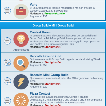
Varie
E' un argomento di tecnica modellistica ma non trovate la
categoria adeguata? Scrivete qui!
Moderatore:
FreestyleAurelio
Argomenti:
136
Group Build e Mini Group Build
Contest Room
In questo spazio si discuterà sulla scelta del tema dei futuri
Group Build e Mini Group Build. Inoltre potete utilizzare la
sezione per chiedere informazioni sui soggetti da proporre nei
vari contest e su tutto ciò riguardi i GB!
Moderatore:
Starfighter84
Argomenti:
96
Raccolta Group Build
Qui troverete tutti i Group Build organizzati da Modeling Time!
Moderatore:
Starfighter84
Argomenti:
655
Raccolta Mini Group Build
Qui troverete la raccolta di tutti i Mini GB organizzati da Modeling
Time!
Moderatore:
Starfighter84
Argomenti:
220
Pizza Contest
Qui troverete la raccolta dei Pizza Contest! alla fine
dell'iniziativa... tutti a mangiare una gustosa pizza in compagnia
dei partecipanti e dei modelli che avete costruito!
Moderatore:
Starfighter84