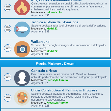
Kits, Books & Aftermarkets News
Qui troverete recensioni e consigli utili sui prodotti modellistici in
commercio, potrete mostrare le ultime scoperte fatte in rete o
chiedere consigli su quali kit acquistare.
Moderatore:
microciccio
Argomenti:
438
Tecnica e Storia dell'Aviazione
Sezione dedicata ad articoli di tecnica e di storia dell'aviazione.
Moderatore:
Madd 22
Argomenti:
137
Walkaround
Sezione che raccoglie immagini, documentazione e dettagli dei
soggetti reali.
Moderatore:
Madd 22
Argomenti:
136
Figurini, Miniature e Diorami
Generale e News
Discussioni in libertà sul mondo delle Miniature. Novità e
richieste particolari che non rientrano in categorie più dettagliate.
Moderatore:
FreestyleAurelio
Argomenti:
97
Under Construction & Painting in Progress
Sezione dedicata alla fase di costruzione, Pittura e Scultura.
Postate le vostre miniature o i vostri diorami, e se volete
descrivetene la lavorazione.
Moderatore:
FreestyleAurelio
Argomenti:
223