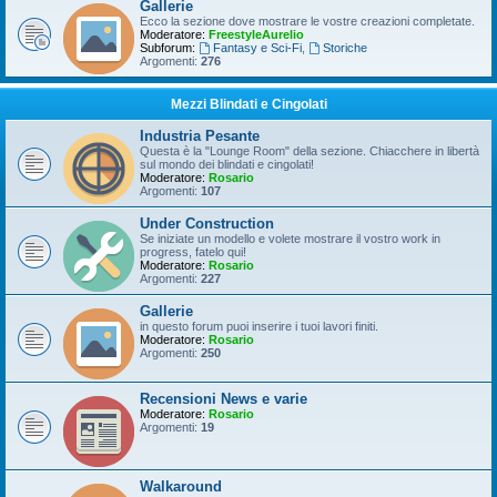
Gallerie
Ecco la sezione dove mostrare le vostre creazioni completate.
Moderatore:
FreestyleAurelio
Subforum:
Fantasy e Sci-Fi
,
Storiche
Argomenti:
276
Mezzi Blindati e Cingolati
Industria Pesante
Questa è la "Lounge Room" della sezione. Chiacchere in libertà
sul mondo dei blindati e cingolati!
Moderatore:
Rosario
Argomenti:
107
Under Construction
Se iniziate un modello e volete mostrare il vostro work in
progress, fatelo qui!
Moderatore:
Rosario
Argomenti:
227
Gallerie
in questo forum puoi inserire i tuoi lavori finiti.
Moderatore:
Rosario
Argomenti:
250
Recensioni News e varie
Moderatore:
Rosario
Argomenti:
19
Walkaround