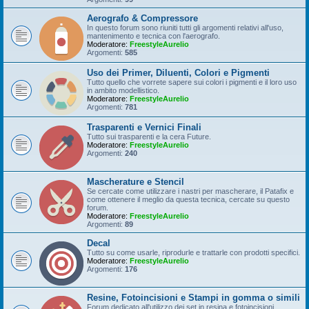
Aerografo & Compressore
In questo forum sono riuniti tutti gli argomenti relativi all'uso,
mantenimento e tecnica con l'aerografo.
Moderatore:
FreestyleAurelio
Argomenti:
585
Uso dei Primer, Diluenti, Colori e Pigmenti
Tutto quello che vorrete sapere sui colori i pigmenti e il loro uso
in ambito modellistico.
Moderatore:
FreestyleAurelio
Argomenti:
781
Trasparenti e Vernici Finali
Tutto sui trasparenti e la cera Future.
Moderatore:
FreestyleAurelio
Argomenti:
240
Mascherature e Stencil
Se cercate come utilizzare i nastri per mascherare, il Patafix e
come ottenere il meglio da questa tecnica, cercate su questo
forum.
Moderatore:
FreestyleAurelio
Argomenti:
89
Decal
Tutto su come usarle, riprodurle e trattarle con prodotti specifici.
Moderatore:
FreestyleAurelio
Argomenti:
176
Resine, Fotoincisioni e Stampi in gomma o simili
Forum dedicato all'utilizzo dei set in resina e fotoincisioni