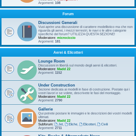
Argomenti:
108
Forum
Discussioni Generali
Vuoi aprire una discussione di carattere modellistico ma che non
riguarda gli aerei, i mezzi terrestri, le navi o le altre categorie
specifiche del forum? UTILIZZA QUESTA SEZIONE!
Moderatore:
microciccio
Argomenti:
181
Aerei & Elicotteri
Lounge Room
Discussioni in libertà sul mondo degli aerei & elicotteri.
Moderatore:
Madd 22
Argomenti:
1152
Under Construction
Sezione dedicata ai modelli in fase di costruzione. Postate qui i
vostri lavori e se volete, descrivete le fasi del montaggio.
Moderatore:
Madd 22
Argomenti:
2790
Gallerie
Qui potrete postare le immagini e le descrizioni dei vostri modelli
ultimati.
Moderatore:
Madd 22
Subforum:
Jet
,
Eliche
,
Elicotteri
,
Civili
Argomenti:
2711