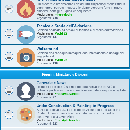
Kits, Books & Aftermarkets News
Qui troverete recensioni e consigli utili sui prodotti modellistici in
commercio, potrete mostrare le ultime scoperte fatte in rete o
chiedere consigli su quali kit acquistare.
Moderatore:
microciccio
Argomenti:
438
Tecnica e Storia dell'Aviazione
Sezione dedicata ad articoli di tecnica e di storia dell'aviazione.
Moderatore:
Madd 22
Argomenti:
137
Walkaround
Sezione che raccoglie immagini, documentazione e dettagli dei
soggetti reali.
Moderatore:
Madd 22
Argomenti:
136
Figurini, Miniature e Diorami
Generale e News
Discussioni in libertà sul mondo delle Miniature. Novità e
richieste particolari che non rientrano in categorie più dettagliate.
Moderatore:
FreestyleAurelio
Argomenti:
97
Under Construction & Painting in Progress
Sezione dedicata alla fase di costruzione, Pittura e Scultura.
Postate le vostre miniature o i vostri diorami, e se volete
descrivetene la lavorazione.
Moderatore:
FreestyleAurelio
Argomenti:
223