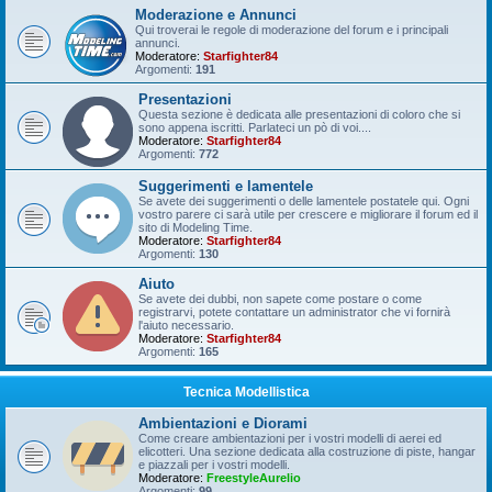
Moderazione e Annunci
Qui troverai le regole di moderazione del forum e i principali
annunci.
Moderatore:
Starfighter84
Argomenti:
191
Presentazioni
Questa sezione è dedicata alle presentazioni di coloro che si
sono appena iscritti. Parlateci un pò di voi....
Moderatore:
Starfighter84
Argomenti:
772
Suggerimenti e lamentele
Se avete dei suggerimenti o delle lamentele postatele qui. Ogni
vostro parere ci sarà utile per crescere e migliorare il forum ed il
sito di Modeling Time.
Moderatore:
Starfighter84
Argomenti:
130
Aiuto
Se avete dei dubbi, non sapete come postare o come
registrarvi, potete contattare un administrator che vi fornirà
l'aiuto necessario.
Moderatore:
Starfighter84
Argomenti:
165
Tecnica Modellistica
Ambientazioni e Diorami
Come creare ambientazioni per i vostri modelli di aerei ed
elicotteri. Una sezione dedicata alla costruzione di piste, hangar
e piazzali per i vostri modelli.
Moderatore:
FreestyleAurelio
Argomenti:
99