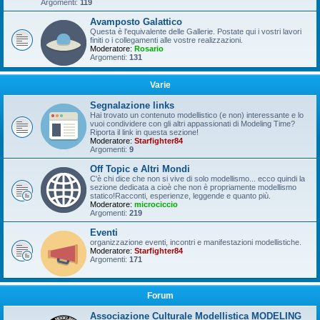
Argomenti:
119
Avamposto Galattico
Questa è l'equivalente delle Gallerie. Postate qui i vostri lavori
finiti o i collegamenti alle vostre realizzazioni.
Moderatore:
Rosario
Argomenti:
131
Varie
Segnalazione links
Hai trovato un contenuto modellistico (e non) interessante e lo
vuoi condividere con gli altri appassionati di Modeling Time?
Riporta il link in questa sezione!
Moderatore:
Starfighter84
Argomenti:
9
Off Topic e Altri Mondi
C'è chi dice che non si vive di solo modellismo... ecco quindi la
sezione dedicata a cioè che non è propriamente modellismo
statico!Racconti, esperienze, leggende e quanto più.
Moderatore:
microciccio
Argomenti:
219
Eventi
organizzazione eventi, incontri e manifestazioni modellistiche.
Moderatore:
Starfighter84
Argomenti:
171
Forum
Associazione Culturale Modellistica MODELING