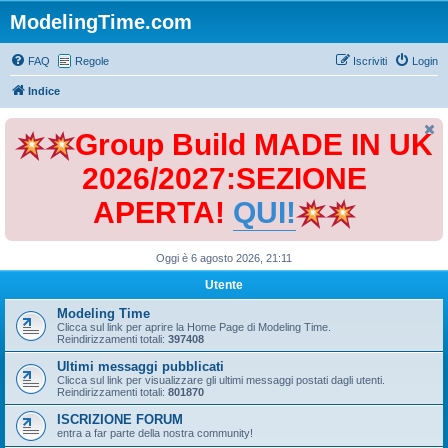
ModelingTime.com
FAQ
Regole
Iscriviti
Login
Indice
Group Build MADE IN UK
2026/2027:SEZIONE
APERTA!
QUI!
Oggi è 6 agosto 2026, 21:11
Utente
Modeling Time
Clicca sul link per aprire la Home Page di Modeling Time.
Reindirizzamenti totali:
397408
Ultimi messaggi pubblicati
Clicca sul link per visualizzare gli ultimi messaggi postati dagli utenti.
Reindirizzamenti totali:
801870
ISCRIZIONE FORUM
entra a far parte della nostra community!