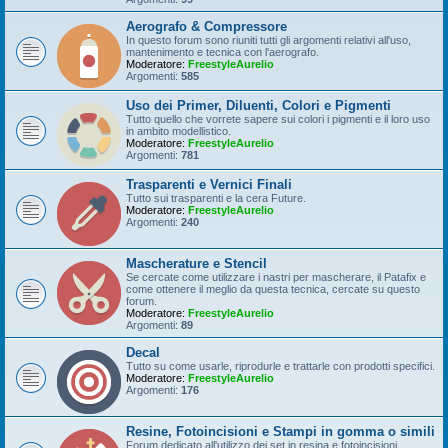
Aerografo & Compressore
In questo forum sono riuniti tutti gli argomenti relativi all'uso,
mantenimento e tecnica con l'aerografo.
Moderatore:
FreestyleAurelio
Argomenti:
585
Uso dei Primer, Diluenti, Colori e Pigmenti
Tutto quello che vorrete sapere sui colori i pigmenti e il loro uso
in ambito modellistico.
Moderatore:
FreestyleAurelio
Argomenti:
781
Trasparenti e Vernici Finali
Tutto sui trasparenti e la cera Future.
Moderatore:
FreestyleAurelio
Argomenti:
240
Mascherature e Stencil
Se cercate come utilizzare i nastri per mascherare, il Patafix e
come ottenere il meglio da questa tecnica, cercate su questo
forum.
Moderatore:
FreestyleAurelio
Argomenti:
89
Decal
Tutto su come usarle, riprodurle e trattarle con prodotti specifici.
Moderatore:
FreestyleAurelio
Argomenti:
176
Resine, Fotoincisioni e Stampi in gomma o simili
Forum dedicato all'utilizzo dei set in resina e fotoincisioni