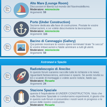
Alto Mare (Lounge Room)
Discussioni in libertà sul mondo del Navimodellismo.
Moderatore:
microciccio
Argomenti:
59
Porto (Under Construction)
Sezione dedicata alla fase di costruzione. Postate le vostre
imbarcazioni, e se volete descrivetene la lavorazione.
Moderatore:
microciccio
Argomenti:
116
Bacino di Carenaggio (Gallery)
Qui potrete mostrare le vostre opere terminate! tirate "in secca"
le vostre imbarcazioni e fatele ammirare a tutti gli utenti.
Moderatore:
microciccio
Argomenti:
59
Astronavi e Spazio
Radiotelescopio di Arecibo
In questo forum saranno raccolte tutte le richieste e le news
riguardanti fantascienza, astronavi e spazio. Se avete novità su
kit o scatole di montaggio o volete avere notizie, fatelo qui.
Moderatore:
Rosario
Argomenti:
24
Stazione Spaziale
questa è l'equivalente di UNDER CONSTRUCTION. Visto che
sulla Stazione Spaziale si condurranno esperimenti, è giusto che
in questo sub-forum si presentino i nostri work in progress e le
prove delle nostre costruzioni.
Moderatore:
Rosario