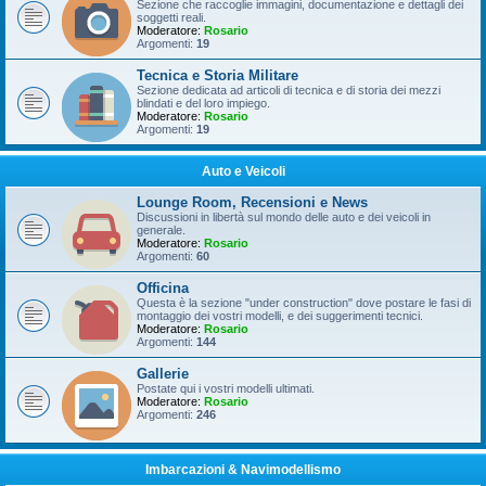
Sezione che raccoglie immagini, documentazione e dettagli dei
soggetti reali.
Moderatore:
Rosario
Argomenti:
19
Tecnica e Storia Militare
Sezione dedicata ad articoli di tecnica e di storia dei mezzi
blindati e del loro impiego.
Moderatore:
Rosario
Argomenti:
19
Auto e Veicoli
Lounge Room, Recensioni e News
Discussioni in libertà sul mondo delle auto e dei veicoli in
generale.
Moderatore:
Rosario
Argomenti:
60
Officina
Questa è la sezione "under construction" dove postare le fasi di
montaggio dei vostri modelli, e dei suggerimenti tecnici.
Moderatore:
Rosario
Argomenti:
144
Gallerie
Postate qui i vostri modelli ultimati.
Moderatore:
Rosario
Argomenti:
246
Imbarcazioni & Navimodellismo