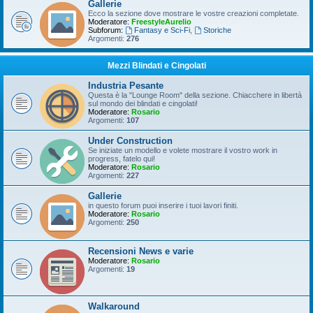
Gallerie
Ecco la sezione dove mostrare le vostre creazioni completate.
Moderatore:
FreestyleAurelio
Subforum:
Fantasy e Sci-Fi
,
Storiche
Argomenti:
276
Mezzi Blindati e Cingolati
Industria Pesante
Questa è la "Lounge Room" della sezione. Chiacchere in libertà
sul mondo dei blindati e cingolati!
Moderatore:
Rosario
Argomenti:
107
Under Construction
Se iniziate un modello e volete mostrare il vostro work in
progress, fatelo qui!
Moderatore:
Rosario
Argomenti:
227
Gallerie
in questo forum puoi inserire i tuoi lavori finiti.
Moderatore:
Rosario
Argomenti:
250
Recensioni News e varie
Moderatore:
Rosario
Argomenti:
19
Walkaround