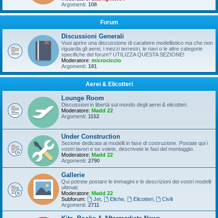
Argomenti:
108
Forum
Discussioni Generali
Vuoi aprire una discussione di carattere modellistico ma che non
riguarda gli aerei, i mezzi terrestri, le navi o le altre categorie
specifiche del forum? UTILIZZA QUESTA SEZIONE!
Moderatore:
microciccio
Argomenti:
181
Aerei & Elicotteri
Lounge Room
Discussioni in libertà sul mondo degli aerei & elicotteri.
Moderatore:
Madd 22
Argomenti:
1152
Under Construction
Sezione dedicata ai modelli in fase di costruzione. Postate qui i
vostri lavori e se volete, descrivete le fasi del montaggio.
Moderatore:
Madd 22
Argomenti:
2790
Gallerie
Qui potrete postare le immagini e le descrizioni dei vostri modelli
ultimati.
Moderatore:
Madd 22
Subforum:
Jet
,
Eliche
,
Elicotteri
,
Civili
Argomenti:
2711