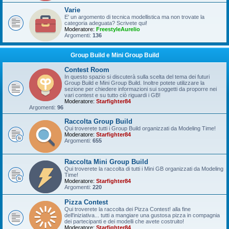
Varie
E' un argomento di tecnica modellistica ma non trovate la
categoria adeguata? Scrivete qui!
Moderatore:
FreestyleAurelio
Argomenti:
136
Group Build e Mini Group Build
Contest Room
In questo spazio si discuterà sulla scelta del tema dei futuri
Group Build e Mini Group Build. Inoltre potete utilizzare la
sezione per chiedere informazioni sui soggetti da proporre nei
vari contest e su tutto ciò riguardi i GB!
Moderatore:
Starfighter84
Argomenti:
96
Raccolta Group Build
Qui troverete tutti i Group Build organizzati da Modeling Time!
Moderatore:
Starfighter84
Argomenti:
655
Raccolta Mini Group Build
Qui troverete la raccolta di tutti i Mini GB organizzati da Modeling
Time!
Moderatore:
Starfighter84
Argomenti:
220
Pizza Contest
Qui troverete la raccolta dei Pizza Contest! alla fine
dell'iniziativa... tutti a mangiare una gustosa pizza in compagnia
dei partecipanti e dei modelli che avete costruito!
Moderatore:
Starfighter84