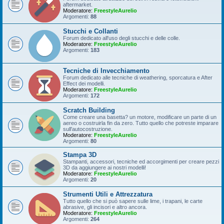
aftermarket.
Moderatore:
FreestyleAurelio
Argomenti:
88
Stucchi e Collanti
Forum dedicato all'uso degli stucchi e delle colle.
Moderatore:
FreestyleAurelio
Argomenti:
183
Tecniche di Invecchiamento
Forum dedicato alle tecniche di weathering, sporcatura e After
Effect dei modelli.
Moderatore:
FreestyleAurelio
Argomenti:
172
Scratch Building
Come creare una basetta? un motore, modificare un parte di un
aereo o costruirla fin da zero. Tutto quello che potreste imparare
sull'autocostruzione.
Moderatore:
FreestyleAurelio
Argomenti:
80
Stampa 3D
Stampanti, accessori, tecniche ed accorgimenti per creare pezzi
3D da aggiungere ai nostri modelli!
Moderatore:
FreestyleAurelio
Argomenti:
20
Strumenti Utili e Attrezzatura
Tutto quello che si può sapere sulle lime, i trapani, le carte
abrasive, gli incisori e altro ancora.
Moderatore:
FreestyleAurelio
Argomenti:
264