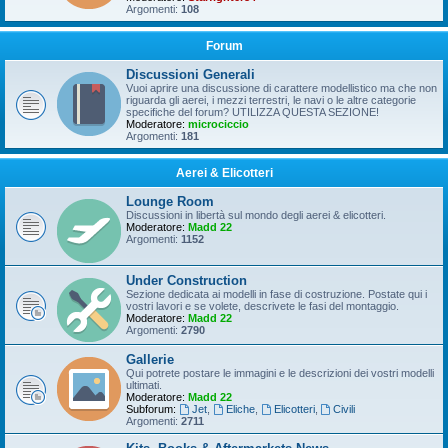
Argomenti:
108
Forum
Discussioni Generali
Vuoi aprire una discussione di carattere modellistico ma che non
riguarda gli aerei, i mezzi terrestri, le navi o le altre categorie
specifiche del forum? UTILIZZA QUESTA SEZIONE!
Moderatore:
microciccio
Argomenti:
181
Aerei & Elicotteri
Lounge Room
Discussioni in libertà sul mondo degli aerei & elicotteri.
Moderatore:
Madd 22
Argomenti:
1152
Under Construction
Sezione dedicata ai modelli in fase di costruzione. Postate qui i
vostri lavori e se volete, descrivete le fasi del montaggio.
Moderatore:
Madd 22
Argomenti:
2790
Gallerie
Qui potrete postare le immagini e le descrizioni dei vostri modelli
ultimati.
Moderatore:
Madd 22
Subforum:
Jet
,
Eliche
,
Elicotteri
,
Civili
Argomenti:
2711