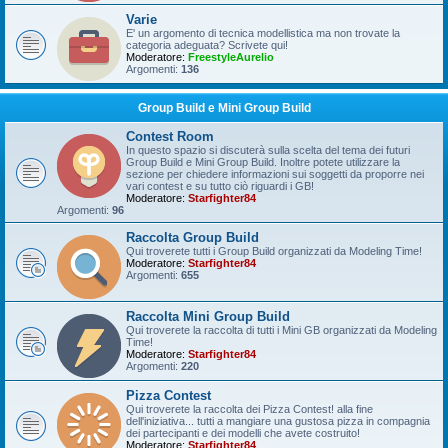
Varie
E' un argomento di tecnica modellistica ma non trovate la
categoria adeguata? Scrivete qui!
Moderatore:
FreestyleAurelio
Argomenti:
136
Group Build e Mini Group Build
Contest Room
In questo spazio si discuterà sulla scelta del tema dei futuri
Group Build e Mini Group Build. Inoltre potete utilizzare la
sezione per chiedere informazioni sui soggetti da proporre nei
vari contest e su tutto ciò riguardi i GB!
Moderatore:
Starfighter84
Argomenti:
96
Raccolta Group Build
Qui troverete tutti i Group Build organizzati da Modeling Time!
Moderatore:
Starfighter84
Argomenti:
655
Raccolta Mini Group Build
Qui troverete la raccolta di tutti i Mini GB organizzati da Modeling
Time!
Moderatore:
Starfighter84
Argomenti:
220
Pizza Contest
Qui troverete la raccolta dei Pizza Contest! alla fine
dell'iniziativa... tutti a mangiare una gustosa pizza in compagnia
dei partecipanti e dei modelli che avete costruito!
Moderatore:
Starfighter84