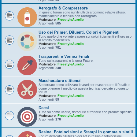
Aerografo & Compressore
In questo forum sono riuniti tutti gli argomenti relativi all'uso,
mantenimento e tecnica con l'aerografo.
Moderatore:
FreestyleAurelio
Argomenti:
585
Uso dei Primer, Diluenti, Colori e Pigmenti
Tutto quello che vorrete sapere sui colori i pigmenti e il loro uso
in ambito modellistico.
Moderatore:
FreestyleAurelio
Argomenti:
781
Trasparenti e Vernici Finali
Tutto sui trasparenti e la cera Future.
Moderatore:
FreestyleAurelio
Argomenti:
240
Mascherature e Stencil
Se cercate come utilizzare i nastri per mascherare, il Patafix e
come ottenere il meglio da questa tecnica, cercate su questo
forum.
Moderatore:
FreestyleAurelio
Argomenti:
89
Decal
Tutto su come usarle, riprodurle e trattarle con prodotti specifici.
Moderatore:
FreestyleAurelio
Argomenti:
176
Resine, Fotoincisioni e Stampi in gomma o simili
Forum dedicato all'utilizzo dei set in resina e fotoincisioni