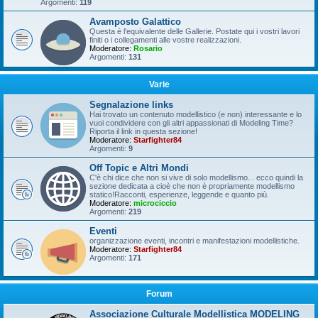
Argomenti:
119
Avamposto Galattico
Questa è l'equivalente delle Gallerie. Postate qui i vostri lavori
finiti o i collegamenti alle vostre realizzazioni.
Moderatore:
Rosario
Argomenti:
131
Varie
Segnalazione links
Hai trovato un contenuto modellistico (e non) interessante e lo
vuoi condividere con gli altri appassionati di Modeling Time?
Riporta il link in questa sezione!
Moderatore:
Starfighter84
Argomenti:
9
Off Topic e Altri Mondi
C'è chi dice che non si vive di solo modellismo... ecco quindi la
sezione dedicata a cioè che non è propriamente modellismo
statico!Racconti, esperienze, leggende e quanto più.
Moderatore:
microciccio
Argomenti:
219
Eventi
organizzazione eventi, incontri e manifestazioni modellistiche.
Moderatore:
Starfighter84
Argomenti:
171
Forum
Associazione Culturale Modellistica MODELING