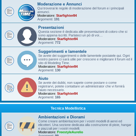
Moderazione e Annunci
Qui troverai le regole di moderazione del forum e i principali
annunci.
Moderatore:
Starfighter84
Argomenti:
191
Presentazioni
Questa sezione è dedicata alle presentazioni di coloro che si
sono appena iscritti. Parlateci un pò di voi....
Moderatore:
Starfighter84
Argomenti:
772
Suggerimenti e lamentele
Se avete dei suggerimenti o delle lamentele postatele qui. Ogni
vostro parere ci sarà utile per crescere e migliorare il forum ed il
sito di Modeling Time.
Moderatore:
Starfighter84
Argomenti:
130
Aiuto
Se avete dei dubbi, non sapete come postare o come
registrarvi, potete contattare un administrator che vi fornirà
l'aiuto necessario.
Moderatore:
Starfighter84
Argomenti:
165
Tecnica Modellistica
Ambientazioni e Diorami
Come creare ambientazioni per i vostri modelli di aerei ed
elicotteri. Una sezione dedicata alla costruzione di piste, hangar
e piazzali per i vostri modelli.
Moderatore:
FreestyleAurelio
Argomenti:
99