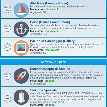
Alto Mare (Lounge Room)
Discussioni in libertà sul mondo del Navimodellismo.
Moderatore:
microciccio
Argomenti:
59
Porto (Under Construction)
Sezione dedicata alla fase di costruzione. Postate le vostre
imbarcazioni, e se volete descrivetene la lavorazione.
Moderatore:
microciccio
Argomenti:
116
Bacino di Carenaggio (Gallery)
Qui potrete mostrare le vostre opere terminate! tirate "in secca"
le vostre imbarcazioni e fatele ammirare a tutti gli utenti.
Moderatore:
microciccio
Argomenti:
59
Astronavi e Spazio
Radiotelescopio di Arecibo
In questo forum saranno raccolte tutte le richieste e le news
riguardanti fantascienza, astronavi e spazio. Se avete novità su
kit o scatole di montaggio o volete avere notizie, fatelo qui.
Moderatore:
Rosario
Argomenti:
24
Stazione Spaziale
questa è l'equivalente di UNDER CONSTRUCTION. Visto che
sulla Stazione Spaziale si condurranno esperimenti, è giusto che
in questo sub-forum si presentino i nostri work in progress e le
prove delle nostre costruzioni.
Moderatore:
Rosario