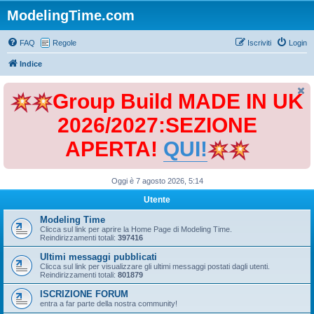
ModelingTime.com
FAQ
Regole
Iscriviti
Login
Indice
Group Build MADE IN UK
2026/2027:SEZIONE
APERTA!
QUI!
Oggi è 7 agosto 2026, 5:14
Utente
Modeling Time
Clicca sul link per aprire la Home Page di Modeling Time.
Reindirizzamenti totali:
397416
Ultimi messaggi pubblicati
Clicca sul link per visualizzare gli ultimi messaggi postati dagli utenti.
Reindirizzamenti totali:
801879
ISCRIZIONE FORUM
entra a far parte della nostra community!