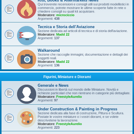
Kits, Books & Aftermarkets News
Qui troverete recensioni e consigli utili sui prodotti modellistici in
commercio, potrete mostrare le ultime scoperte fatte in rete o
chiedere consigli su quali kit acquistare.
Moderatore:
microciccio
Argomenti:
438
Tecnica e Storia dell'Aviazione
Sezione dedicata ad articoli di tecnica e di storia dell'aviazione.
Moderatore:
Madd 22
Argomenti:
137
Walkaround
Sezione che raccoglie immagini, documentazione e dettagli dei
soggetti reali.
Moderatore:
Madd 22
Argomenti:
136
Figurini, Miniature e Diorami
Generale e News
Discussioni in libertà sul mondo delle Miniature. Novità e
richieste particolari che non rientrano in categorie più dettagliate.
Moderatore:
FreestyleAurelio
Argomenti:
97
Under Construction & Painting in Progress
Sezione dedicata alla fase di costruzione, Pittura e Scultura.
Postate le vostre miniature o i vostri diorami, e se volete
descrivetene la lavorazione.
Moderatore:
FreestyleAurelio
Argomenti:
223