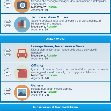
Sezione che raccoglie immagini, documentazione e dettagli dei
soggetti reali.
Moderatore:
Rosario
Argomenti:
19
Tecnica e Storia Militare
Sezione dedicata ad articoli di tecnica e di storia dei mezzi
blindati e del loro impiego.
Moderatore:
Rosario
Argomenti:
19
Auto e Veicoli
Lounge Room, Recensioni e News
Discussioni in libertà sul mondo delle auto e dei veicoli in
generale.
Moderatore:
Rosario
Argomenti:
60
Officina
Questa è la sezione "under construction" dove postare le fasi di
montaggio dei vostri modelli, e dei suggerimenti tecnici.
Moderatore:
Rosario
Argomenti:
144
Gallerie
Postate qui i vostri modelli ultimati.
Moderatore:
Rosario
Argomenti:
246
Imbarcazioni & Navimodellismo