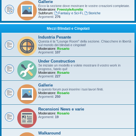
Gallerie
Ecco la sezione dove mostrare le vostre creazioni completate.
Moderatore:
FreestyleAurelio
Subforum:
Fantasy e Sci-Fi
,
Storiche
Argomenti:
276
Mezzi Blindati e Cingolati
Industria Pesante
Questa è la "Lounge Room" della sezione. Chiacchere in libertà
sul mondo dei blindati e cingolati!
Moderatore:
Rosario
Argomenti:
107
Under Construction
Se iniziate un modello e volete mostrare il vostro work in
progress, fatelo qui!
Moderatore:
Rosario
Argomenti:
227
Gallerie
in questo forum puoi inserire i tuoi lavori finiti.
Moderatore:
Rosario
Argomenti:
250
Recensioni News e varie
Moderatore:
Rosario
Argomenti:
19
Walkaround