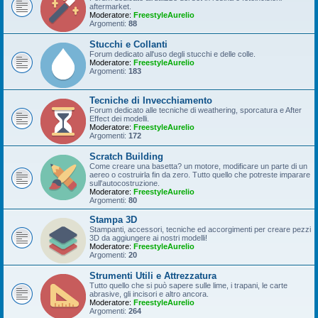
aftermarket.
Moderatore:
FreestyleAurelio
Argomenti:
88
Stucchi e Collanti
Forum dedicato all'uso degli stucchi e delle colle.
Moderatore:
FreestyleAurelio
Argomenti:
183
Tecniche di Invecchiamento
Forum dedicato alle tecniche di weathering, sporcatura e After
Effect dei modelli.
Moderatore:
FreestyleAurelio
Argomenti:
172
Scratch Building
Come creare una basetta? un motore, modificare un parte di un
aereo o costruirla fin da zero. Tutto quello che potreste imparare
sull'autocostruzione.
Moderatore:
FreestyleAurelio
Argomenti:
80
Stampa 3D
Stampanti, accessori, tecniche ed accorgimenti per creare pezzi
3D da aggiungere ai nostri modelli!
Moderatore:
FreestyleAurelio
Argomenti:
20
Strumenti Utili e Attrezzatura
Tutto quello che si può sapere sulle lime, i trapani, le carte
abrasive, gli incisori e altro ancora.
Moderatore:
FreestyleAurelio
Argomenti:
264