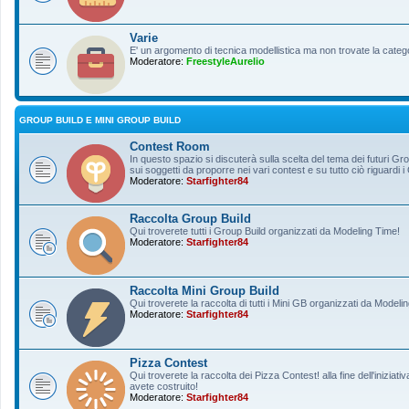
Varie
E' un argomento di tecnica modellistica ma non trovate la categ
Moderatore:
FreestyleAurelio
GROUP BUILD E MINI GROUP BUILD
Contest Room
In questo spazio si discuterà sulla scelta del tema dei futuri Gro
sui soggetti da proporre nei vari contest e su tutto ciò riguardi i
Moderatore:
Starfighter84
Raccolta Group Build
Qui troverete tutti i Group Build organizzati da Modeling Time!
Moderatore:
Starfighter84
Raccolta Mini Group Build
Qui troverete la raccolta di tutti i Mini GB organizzati da Modeli
Moderatore:
Starfighter84
Pizza Contest
Qui troverete la raccolta dei Pizza Contest! alla fine dell'inizia
avete costruito!
Moderatore:
Starfighter84