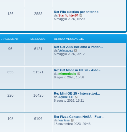
o
g
i
m
i
u
e
o
l
s
Re: Filo elastico per antenne
t
136
2888
s
V
da
Starfighter84
i
a
e
5 maggio 2026, 15:20
m
g
d
o
g
i
m
i
u
e
o
l
s
t
s
ARGOMENTI
MESSAGGI
ULTIMO MESSAGGIO
i
a
m
g
Re: GB 2026 Iniziamo a Parlar…
o
g
96
6121
V
da
Velasquez
m
i
e
5 maggio 2026, 20:12
e
o
d
s
i
s
u
a
l
g
Re: GB Made in UK 26 - Aldo -…
t
g
655
51571
V
da
microciccio
i
i
e
8 agosto 2026, 15:56
m
o
d
o
i
m
u
e
l
s
Re: Mini GB 25 - Intercettori…
t
220
16425
s
V
da
Aquila1411
i
a
e
8 agosto 2026, 18:21
m
g
d
o
g
i
m
i
u
e
o
l
s
Re: Pizza Contest NASA - Fear…
t
108
6106
s
V
da
fearless
i
a
e
18 novembre 2023, 20:46
m
g
d
o
g
i
m