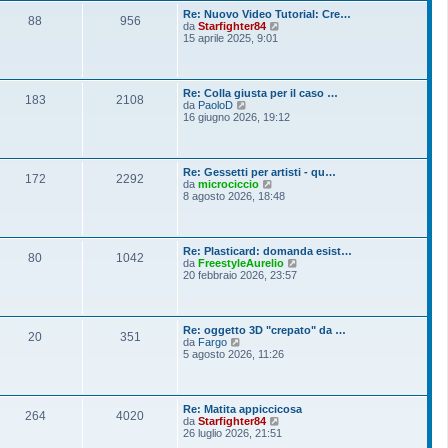
o
l
s
Re: Nuovo Video Tutorial: Cre…
t
88
956
s
V
da
Starfighter84
i
a
e
15 aprile 2025, 9:01
m
g
d
o
g
i
m
i
u
e
o
l
s
Re: Colla giusta per il caso …
t
183
2108
s
V
da
PaoloD
i
a
e
16 giugno 2026, 19:12
m
g
d
o
g
i
m
i
u
e
o
l
s
Re: Gessetti per artisti - qu…
t
172
2292
s
V
da
microciccio
i
a
e
8 agosto 2026, 18:48
m
g
d
o
g
i
m
i
u
e
o
l
s
Re: Plasticard: domanda esist…
t
80
1042
s
V
da
FreestyleAurelio
i
a
e
20 febbraio 2026, 23:57
m
g
d
o
g
i
m
i
u
e
o
l
s
Re: oggetto 3D "crepato" da …
t
20
351
s
V
da
Fargo
i
a
e
5 agosto 2026, 11:26
m
g
d
o
g
i
m
i
u
e
o
l
s
Re: Matita appiccicosa
t
264
4020
s
V
da
Starfighter84
i
a
e
26 luglio 2026, 21:51
m
g
d