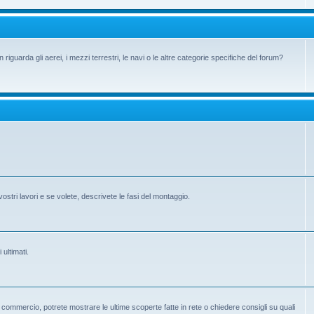
iguarda gli aerei, i mezzi terrestri, le navi o le altre categorie specifiche del forum?
vostri lavori e se volete, descrivete le fasi del montaggio.
 ultimati.
 in commercio, potrete mostrare le ultime scoperte fatte in rete o chiedere consigli su quali