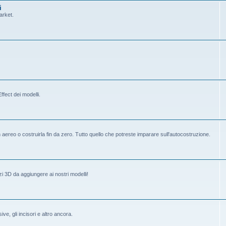
i
arket.
fect dei modelli.
ereo o costruirla fin da zero. Tutto quello che potreste imparare sull'autocostruzione.
i 3D da aggiungere ai nostri modelli!
ive, gli incisori e altro ancora.