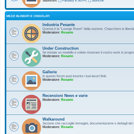
Subforum:
Fantasy e Sci-Fi
,
Storiche
MEZZI BLINDATI E CINGOLATI
Industria Pesante
Questa è la "Lounge Room" della sezione. Chiacchere in libertà s
Moderatore:
Rosario
Under Construction
Se iniziate un modello e volete mostrare il vostro work in progres
Moderatore:
Rosario
Gallerie
in questo forum puoi inserire i tuoi lavori finiti.
Moderatore:
Rosario
Recensioni News e varie
Moderatore:
Rosario
Walkaround
Sezione che raccoglie immagini, documentazione e dettagli dei so
Moderatore:
Rosario