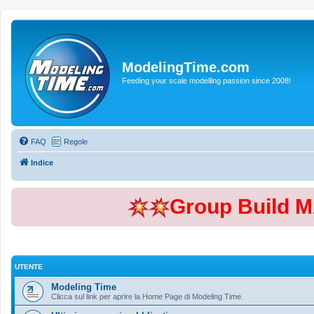
ModelingTime.com
Feeding your scale modelling passion since 2008!
FAQ
Regole
Indice
Group Build 
UTENTE
Modeling Time
Clicca sul link per aprire la Home Page di Modeling Time.