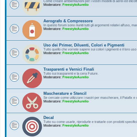
Come creare ambientazioni per i vostri modelli di aerei ed elicott
Moderatore:
FreestyleAurelio
Aerografo & Compressore
In questo forum sono riuniti tutti gli argomenti relativi all'uso, 
Moderatore:
FreestyleAurelio
Uso dei Primer, Diluenti, Colori e Pigmenti
Tutto quello che vorrete sapere sui colori i pigmenti e il loro uso
Moderatore:
FreestyleAurelio
Trasparenti e Vernici Finali
Tutto sui trasparenti e la cera Future.
Moderatore:
FreestyleAurelio
Mascherature e Stencil
Se cercate come utilizzare i nastri per mascherare, il Patafix e
Moderatore:
FreestyleAurelio
Decal
Tutto su come usarle, riprodurle e trattarle con prodotti specifici
Moderatore:
FreestyleAurelio