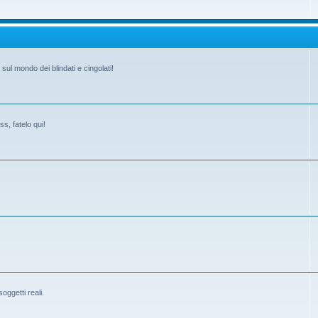
ul mondo dei blindati e cingolati!
s, fatelo qui!
ggetti reali.