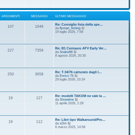
o
g
i
m
i
u
e
o
l
s
t
s
ARGOMENTI
MESSAGGI
ULTIMO MESSAGGIO
i
a
m
g
Re: Consiglio lista della spe…
o
g
107
1049
V
da
flyman_fishing
m
i
e
19 luglio 2026, 7:58
e
o
d
s
i
s
u
a
l
g
Re: B1 Centauro AFV Early Ver…
t
g
227
7359
V
da
Snake88
i
i
e
8 agosto 2026, 20:30
m
o
d
o
i
m
u
e
l
s
Re: T-34/76 catturato dagli I…
t
250
3058
s
V
da
Enrico 75
i
a
e
29 luglio 2026, 10:24
m
g
d
o
g
i
m
i
u
e
o
l
s
Re: modelli TAKOM ne vale la …
t
19
127
s
V
da
Showtime
i
a
e
11 aprile 2026, 1:28
m
g
d
o
g
i
m
i
u
e
o
l
s
Re: Libri tipo Walkaround/Pro…
t
19
112
s
V
da
xDm
i
a
e
6 marzo 2025, 14:58
m
g
d
o
g
i