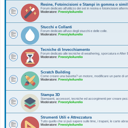
Resine, Fotoincisioni e Stampi in gomma o simil
Forum dedicato all'utilizzo dei set in resina e fotoincisioni afterm
Moderatore:
FreestyleAurelio
Stucchi e Collanti
Forum dedicato all'uso degli stucchi e delle colle.
Moderatore:
FreestyleAurelio
Tecniche di Invecchiamento
Forum dedicato alle tecniche di weathering, sporcatura e After Ef
Moderatore:
FreestyleAurelio
Scratch Building
Come creare una basetta? un motore, modificare un parte di un a
Moderatore:
FreestyleAurelio
Stampa 3D
Stampanti, accessori, tecniche ed accorgimenti per creare pezz
Moderatore:
FreestyleAurelio
Strumenti Utili e Attrezzatura
Tutto quello che si può sapere sulle lime, i trapani, le carte abras
Moderatore:
FreestyleAurelio