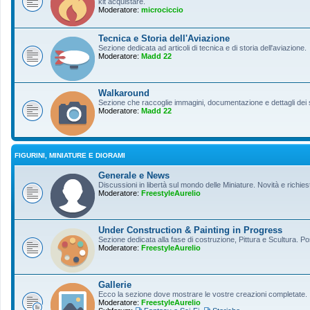
kit acquistare.
Moderatore:
microciccio
Tecnica e Storia dell'Aviazione
Sezione dedicata ad articoli di tecnica e di storia dell'aviazione.
Moderatore:
Madd 22
Walkaround
Sezione che raccoglie immagini, documentazione e dettagli dei so
Moderatore:
Madd 22
FIGURINI, MINIATURE E DIORAMI
Generale e News
Discussioni in libertà sul mondo delle Miniature. Novità e richiest
Moderatore:
FreestyleAurelio
Under Construction & Painting in Progress
Sezione dedicata alla fase di costruzione, Pittura e Scultura. Po
Moderatore:
FreestyleAurelio
Gallerie
Ecco la sezione dove mostrare le vostre creazioni completate.
Moderatore:
FreestyleAurelio