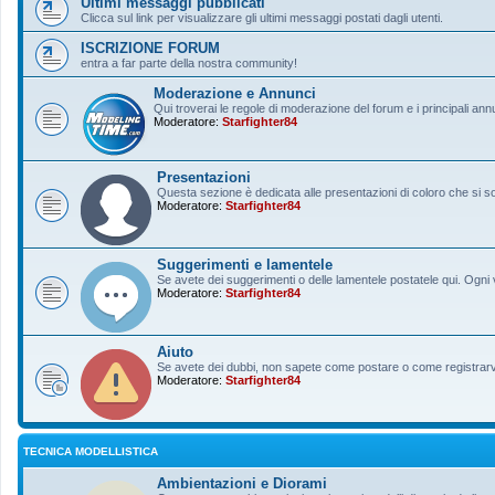
Ultimi messaggi pubblicati
Clicca sul link per visualizzare gli ultimi messaggi postati dagli utenti.
ISCRIZIONE FORUM
entra a far parte della nostra community!
Moderazione e Annunci
Qui troverai le regole di moderazione del forum e i principali ann
Moderatore:
Starfighter84
Presentazioni
Questa sezione è dedicata alle presentazioni di coloro che si sono
Moderatore:
Starfighter84
Suggerimenti e lamentele
Se avete dei suggerimenti o delle lamentele postatele qui. Ogni v
Moderatore:
Starfighter84
Aiuto
Se avete dei dubbi, non sapete come postare o come registrarvi, 
Moderatore:
Starfighter84
TECNICA MODELLISTICA
Ambientazioni e Diorami