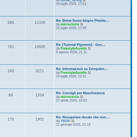
i
e
29 luglio 2026, 17:51
e
o
d
s
i
s
u
a
l
g
Re: Breve focus Airgoo Premiu…
t
g
585
11328
V
da
microciccio
i
i
e
22 luglio 2026, 17:58
m
o
d
o
i
m
u
e
l
s
Re: [Tutorial Pigmenti] - Dus…
t
781
10685
s
V
da
FreestyleAurelio
i
a
e
8 agosto 2026, 21:11
m
g
d
o
g
i
m
i
u
e
o
l
s
Re: Informazioni su Zeropaint…
t
240
3271
s
V
da
FreestyleAurelio
i
a
e
14 luglio 2026, 12:21
m
g
d
o
g
i
m
i
u
e
o
l
s
Re: Consigli per Mascheratura
t
89
1204
s
V
da
microciccio
i
a
e
27 aprile 2026, 10:03
m
g
d
o
g
i
m
i
u
e
o
l
s
Re: Recuperare decals che non…
t
176
1902
s
V
da
Y85AV
i
a
e
31 gennaio 2026, 21:15
m
g
d
o
g
i
m
i
u
e