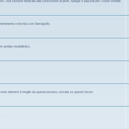
eri. Una sezione dedicata alla costruzione di piste, hangar e piazzali per i vostri modelli.
mantenimento e tecnica con l'aerografo.
 in ambito modellistico.
 come ottenere il meglio da questa tecnica, cercate su questo forum.
.