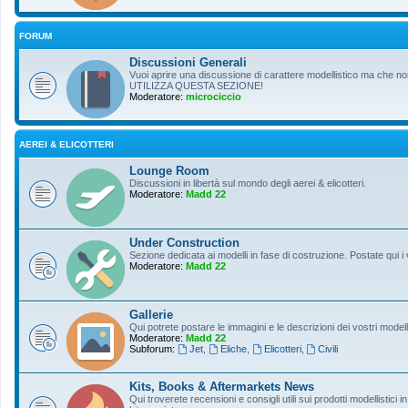
FORUM
Discussioni Generali
Vuoi aprire una discussione di carattere modellistico ma che non r
UTILIZZA QUESTA SEZIONE!
Moderatore:
microciccio
AEREI & ELICOTTERI
Lounge Room
Discussioni in libertà sul mondo degli aerei & elicotteri.
Moderatore:
Madd 22
Under Construction
Sezione dedicata ai modelli in fase di costruzione. Postate qui i 
Moderatore:
Madd 22
Gallerie
Qui potrete postare le immagini e le descrizioni dei vostri modelli
Moderatore:
Madd 22
Subforum:
Jet
,
Eliche
,
Elicotteri
,
Civili
Kits, Books & Aftermarkets News
Qui troverete recensioni e consigli utili sui prodotti modellistici