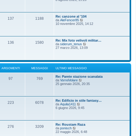
m
g
d
o
g
i
m
i
u
e
o
l
s
Re: canzone al '104
t
137
1188
s
V
da
AleFencer85
i
a
e
10 novembre 2025, 14:12
m
g
d
o
g
i
m
i
u
e
o
l
s
Re: Mix foto velivoli militar…
t
136
1580
s
V
da
siderum_tenus
i
a
e
27 marzo 2026, 13:09
m
g
d
o
g
i
m
i
u
e
o
l
s
t
s
ARGOMENTI
MESSAGGI
ULTIMO MESSAGGIO
i
a
m
g
Re: Parete stazione scanalata
o
g
97
769
V
da
VorreiVolare
m
i
e
25 gennaio 2026, 20:35
e
o
d
s
i
s
u
a
l
g
Re: Edificio in stile fantasy…
t
g
223
6078
V
da
Aquila1411
i
i
e
6 giugno 2026, 9:45
m
o
d
o
i
m
u
e
l
s
Re: Roustam Raza
t
276
3209
s
V
da
ponisch
i
a
e
22 maggio 2026, 6:48
m
g
d