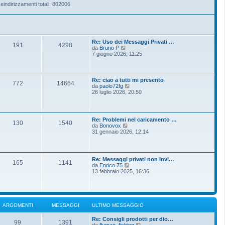
eindirizzamenti totali: 802006
Re: Uso dei Messaggi Privati …
191
4298
V
da
Bruno P
e
7 giugno 2026, 11:25
d
i
u
l
Re: ciao a tutti mi presento
772
14664
t
V
da
paolo72fg
i
e
26 luglio 2026, 20:50
m
d
o
i
m
u
e
l
Re: Problemi nel caricamento …
s
t
130
1540
V
da
Bonovox
s
i
e
31 gennaio 2026, 12:14
a
m
d
g
o
i
g
m
u
i
e
l
o
s
Re: Messaggi privati non invi…
t
165
1141
s
V
da
Enrico 75
i
a
e
13 febbraio 2025, 16:36
m
g
d
o
g
i
m
i
u
e
o
l
s
t
s
ARGOMENTI
MESSAGGI
ULTIMO MESSAGGIO
i
a
m
g
Re: Consigli prodotti per dio…
o
g
99
1391
V
da
flyman_fishing
m