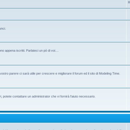
R
unci.
 appena iscritti. Parlateci un pò di voi....
ostro parere ci sarà utile per crescere e migliorare il forum ed il sito di Modeling Time.
potete contattare un administrator che vi fornirà l'aiuto necessario.