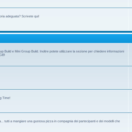
oria adeguata? Scrivete qui!
up Build e Mini Group Build. Inoltre potete utilizzare la sezione per chiedere informazioni
 GB!
ng Time!
tiva... tutti a mangiare una gustosa pizza in compagnia dei partecipanti e dei modelli che