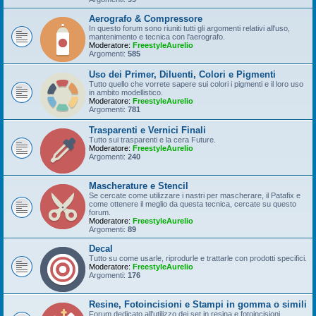
Aerografo & Compressore
In questo forum sono riuniti tutti gli argomenti relativi all'uso,
mantenimento e tecnica con l'aerografo.
Moderatore:
FreestyleAurelio
Argomenti:
585
Uso dei Primer, Diluenti, Colori e Pigmenti
Tutto quello che vorrete sapere sui colori i pigmenti e il loro uso
in ambito modellistico.
Moderatore:
FreestyleAurelio
Argomenti:
781
Trasparenti e Vernici Finali
Tutto sui trasparenti e la cera Future.
Moderatore:
FreestyleAurelio
Argomenti:
240
Mascherature e Stencil
Se cercate come utilizzare i nastri per mascherare, il Patafix e
come ottenere il meglio da questa tecnica, cercate su questo
forum.
Moderatore:
FreestyleAurelio
Argomenti:
89
Decal
Tutto su come usarle, riprodurle e trattarle con prodotti specifici.
Moderatore:
FreestyleAurelio
Argomenti:
176
Resine, Fotoincisioni e Stampi in gomma o simili
Forum dedicato all'utilizzo dei set in resina e fotoincisioni