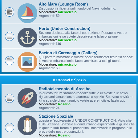
Alto Mare (Lounge Room)
Discussioni in libertà sul mondo del Navimodellismo.
Moderatore:
microciccio
Argomenti:
59
Porto (Under Construction)
Sezione dedicata alla fase di costruzione. Postate le vostre
imbarcazioni, e se volete descrivetene la lavorazione.
Moderatore:
microciccio
Argomenti:
116
Bacino di Carenaggio (Gallery)
Qui potrete mostrare le vostre opere terminate! tirate "in secca"
le vostre imbarcazioni e fatele ammirare a tutti gli utenti.
Moderatore:
microciccio
Argomenti:
59
Astronavi e Spazio
Radiotelescopio di Arecibo
In questo forum saranno raccolte tutte le richieste e le news
riguardanti fantascienza, astronavi e spazio. Se avete novità su
kit o scatole di montaggio o volete avere notizie, fatelo qui.
Moderatore:
Rosario
Argomenti:
24
Stazione Spaziale
questa è l'equivalente di UNDER CONSTRUCTION. Visto che
sulla Stazione Spaziale si condurranno esperimenti, è giusto che
in questo sub-forum si presentino i nostri work in progress e le
prove delle nostre costruzioni.
Moderatore:
Rosario