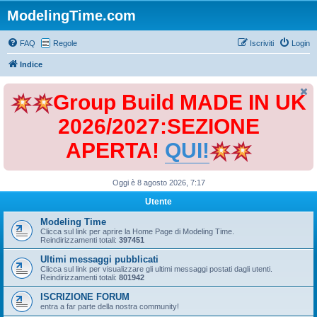
ModelingTime.com
FAQ
Regole
Iscriviti
Login
Indice
Group Build MADE IN UK
2026/2027:SEZIONE
APERTA!
QUI!
Oggi è 8 agosto 2026, 7:17
Utente
Modeling Time
Clicca sul link per aprire la Home Page di Modeling Time.
Reindirizzamenti totali:
397451
Ultimi messaggi pubblicati
Clicca sul link per visualizzare gli ultimi messaggi postati dagli utenti.
Reindirizzamenti totali:
801942
ISCRIZIONE FORUM
entra a far parte della nostra community!