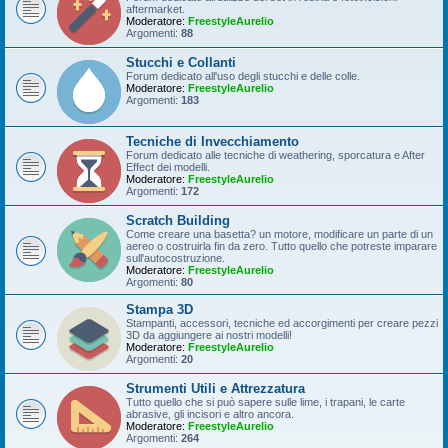
aftermarket.
Moderatore:
FreestyleAurelio
Argomenti:
88
Stucchi e Collanti
Forum dedicato all'uso degli stucchi e delle colle.
Moderatore:
FreestyleAurelio
Argomenti:
183
Tecniche di Invecchiamento
Forum dedicato alle tecniche di weathering, sporcatura e After
Effect dei modelli.
Moderatore:
FreestyleAurelio
Argomenti:
172
Scratch Building
Come creare una basetta? un motore, modificare un parte di un
aereo o costruirla fin da zero. Tutto quello che potreste imparare
sull'autocostruzione.
Moderatore:
FreestyleAurelio
Argomenti:
80
Stampa 3D
Stampanti, accessori, tecniche ed accorgimenti per creare pezzi
3D da aggiungere ai nostri modelli!
Moderatore:
FreestyleAurelio
Argomenti:
20
Strumenti Utili e Attrezzatura
Tutto quello che si può sapere sulle lime, i trapani, le carte
abrasive, gli incisori e altro ancora.
Moderatore:
FreestyleAurelio
Argomenti:
264