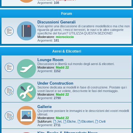
Argomenti:
108
Forum
Discussioni Generali
Vuoi aprire una discussione di carattere modellistico ma che non
riguarda gli aerei, i mezzi terrestri, le navi o le altre categorie
specifiche del forum? UTILIZZA QUESTA SEZIONE!
Moderatore:
microciccio
Argomenti:
181
Aerei & Elicotteri
Lounge Room
Discussioni in libertà sul mondo degli aerei & elicotteri.
Moderatore:
Madd 22
Argomenti:
1152
Under Construction
Sezione dedicata ai modelli in fase di costruzione. Postate qui i
vostri lavori e se volete, descrivete le fasi del montaggio.
Moderatore:
Madd 22
Argomenti:
2790
Gallerie
Qui potrete postare le immagini e le descrizioni dei vostri modelli
ultimati.
Moderatore:
Madd 22
Subforum:
Jet
,
Eliche
,
Elicotteri
,
Civili
Argomenti:
2711