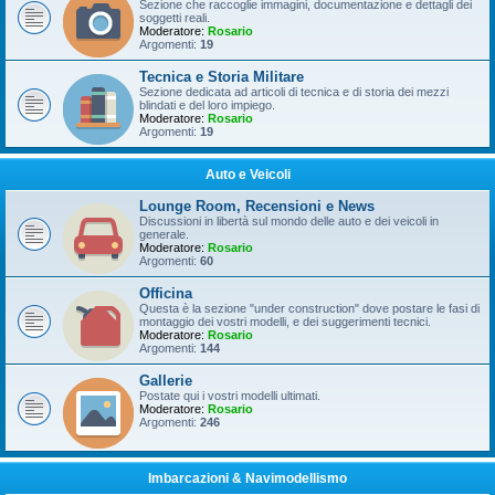
Sezione che raccoglie immagini, documentazione e dettagli dei
soggetti reali.
Moderatore:
Rosario
Argomenti:
19
Tecnica e Storia Militare
Sezione dedicata ad articoli di tecnica e di storia dei mezzi
blindati e del loro impiego.
Moderatore:
Rosario
Argomenti:
19
Auto e Veicoli
Lounge Room, Recensioni e News
Discussioni in libertà sul mondo delle auto e dei veicoli in
generale.
Moderatore:
Rosario
Argomenti:
60
Officina
Questa è la sezione "under construction" dove postare le fasi di
montaggio dei vostri modelli, e dei suggerimenti tecnici.
Moderatore:
Rosario
Argomenti:
144
Gallerie
Postate qui i vostri modelli ultimati.
Moderatore:
Rosario
Argomenti:
246
Imbarcazioni & Navimodellismo