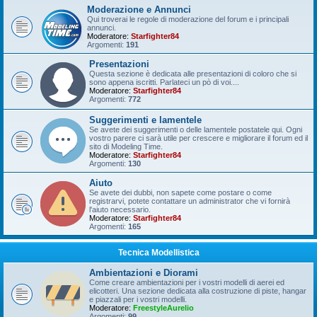
Moderazione e Annunci
Qui troverai le regole di moderazione del forum e i principali
annunci.
Moderatore:
Starfighter84
Argomenti:
191
Presentazioni
Questa sezione è dedicata alle presentazioni di coloro che si
sono appena iscritti. Parlateci un pò di voi....
Moderatore:
Starfighter84
Argomenti:
772
Suggerimenti e lamentele
Se avete dei suggerimenti o delle lamentele postatele qui. Ogni
vostro parere ci sarà utile per crescere e migliorare il forum ed il
sito di Modeling Time.
Moderatore:
Starfighter84
Argomenti:
130
Aiuto
Se avete dei dubbi, non sapete come postare o come
registrarvi, potete contattare un administrator che vi fornirà
l'aiuto necessario.
Moderatore:
Starfighter84
Argomenti:
165
Tecnica Modellistica
Ambientazioni e Diorami
Come creare ambientazioni per i vostri modelli di aerei ed
elicotteri. Una sezione dedicata alla costruzione di piste, hangar
e piazzali per i vostri modelli.
Moderatore:
FreestyleAurelio
Argomenti:
99