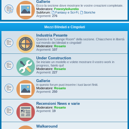
Gallerie
Ecco la sezione dove mostrare le vostre creazioni completate.
Moderatore:
FreestyleAurelio
Subforum:
Fantasy e Sci-Fi
,
Storiche
Argomenti:
276
Mezzi Blindati e Cingolati
Industria Pesante
Questa è la "Lounge Room" della sezione. Chiacchere in libertà
sul mondo dei blindati e cingolati!
Moderatore:
Rosario
Argomenti:
107
Under Construction
Se iniziate un modello e volete mostrare il vostro work in
progress, fatelo qui!
Moderatore:
Rosario
Argomenti:
227
Gallerie
in questo forum puoi inserire i tuoi lavori finiti.
Moderatore:
Rosario
Argomenti:
250
Recensioni News e varie
Moderatore:
Rosario
Argomenti:
19
Walkaround