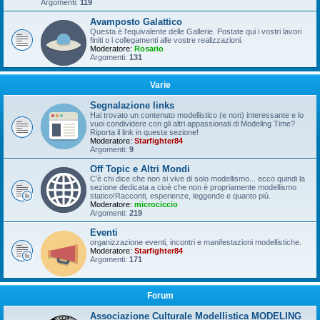
Argomenti:
119
Avamposto Galattico
Questa è l'equivalente delle Gallerie. Postate qui i vostri lavori
finiti o i collegamenti alle vostre realizzazioni.
Moderatore:
Rosario
Argomenti:
131
Varie
Segnalazione links
Hai trovato un contenuto modellistico (e non) interessante e lo
vuoi condividere con gli altri appassionati di Modeling Time?
Riporta il link in questa sezione!
Moderatore:
Starfighter84
Argomenti:
9
Off Topic e Altri Mondi
C'è chi dice che non si vive di solo modellismo... ecco quindi la
sezione dedicata a cioè che non è propriamente modellismo
statico!Racconti, esperienze, leggende e quanto più.
Moderatore:
microciccio
Argomenti:
219
Eventi
organizzazione eventi, incontri e manifestazioni modellistiche.
Moderatore:
Starfighter84
Argomenti:
171
Forum
Associazione Culturale Modellistica MODELING