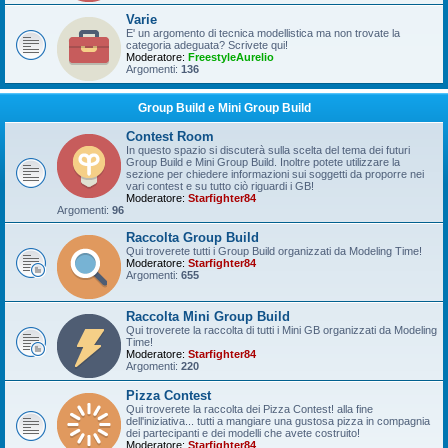
Varie
E' un argomento di tecnica modellistica ma non trovate la
categoria adeguata? Scrivete qui!
Moderatore:
FreestyleAurelio
Argomenti:
136
Group Build e Mini Group Build
Contest Room
In questo spazio si discuterà sulla scelta del tema dei futuri
Group Build e Mini Group Build. Inoltre potete utilizzare la
sezione per chiedere informazioni sui soggetti da proporre nei
vari contest e su tutto ciò riguardi i GB!
Moderatore:
Starfighter84
Argomenti:
96
Raccolta Group Build
Qui troverete tutti i Group Build organizzati da Modeling Time!
Moderatore:
Starfighter84
Argomenti:
655
Raccolta Mini Group Build
Qui troverete la raccolta di tutti i Mini GB organizzati da Modeling
Time!
Moderatore:
Starfighter84
Argomenti:
220
Pizza Contest
Qui troverete la raccolta dei Pizza Contest! alla fine
dell'iniziativa... tutti a mangiare una gustosa pizza in compagnia
dei partecipanti e dei modelli che avete costruito!
Moderatore:
Starfighter84