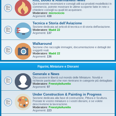
Kits, Books & Aftermarkets News
Qui troverete recensioni e consigli utili sui prodotti modellistici in
commercio, potrete mostrare le ultime scoperte fatte in rete o
chiedere consigli su quali kit acquistare.
Moderatore:
microciccio
Argomenti:
438
Tecnica e Storia dell'Aviazione
Sezione dedicata ad articoli di tecnica e di storia dell'aviazione.
Moderatore:
Madd 22
Argomenti:
137
Walkaround
Sezione che raccoglie immagini, documentazione e dettagli dei
soggetti reali.
Moderatore:
Madd 22
Argomenti:
136
Figurini, Miniature e Diorami
Generale e News
Discussioni in libertà sul mondo delle Miniature. Novità e
richieste particolari che non rientrano in categorie più dettagliate.
Moderatore:
FreestyleAurelio
Argomenti:
97
Under Construction & Painting in Progress
Sezione dedicata alla fase di costruzione, Pittura e Scultura.
Postate le vostre miniature o i vostri diorami, e se volete
descrivetene la lavorazione.
Moderatore:
FreestyleAurelio
Argomenti:
223