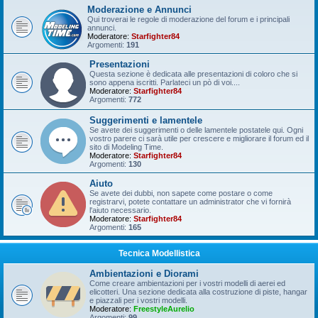
Moderazione e Annunci
Qui troverai le regole di moderazione del forum e i principali
annunci.
Moderatore:
Starfighter84
Argomenti:
191
Presentazioni
Questa sezione è dedicata alle presentazioni di coloro che si
sono appena iscritti. Parlateci un pò di voi....
Moderatore:
Starfighter84
Argomenti:
772
Suggerimenti e lamentele
Se avete dei suggerimenti o delle lamentele postatele qui. Ogni
vostro parere ci sarà utile per crescere e migliorare il forum ed il
sito di Modeling Time.
Moderatore:
Starfighter84
Argomenti:
130
Aiuto
Se avete dei dubbi, non sapete come postare o come
registrarvi, potete contattare un administrator che vi fornirà
l'aiuto necessario.
Moderatore:
Starfighter84
Argomenti:
165
Tecnica Modellistica
Ambientazioni e Diorami
Come creare ambientazioni per i vostri modelli di aerei ed
elicotteri. Una sezione dedicata alla costruzione di piste, hangar
e piazzali per i vostri modelli.
Moderatore:
FreestyleAurelio
Argomenti:
99