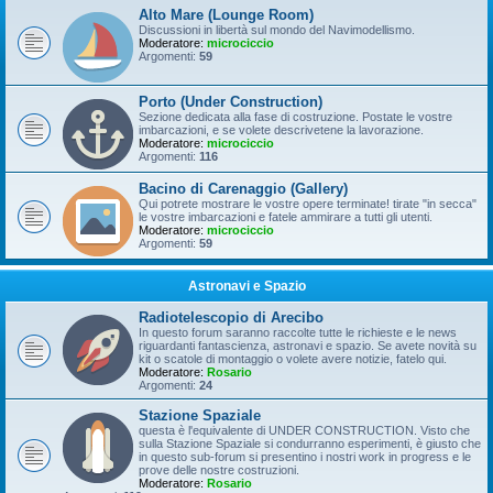
Alto Mare (Lounge Room)
Discussioni in libertà sul mondo del Navimodellismo.
Moderatore:
microciccio
Argomenti:
59
Porto (Under Construction)
Sezione dedicata alla fase di costruzione. Postate le vostre
imbarcazioni, e se volete descrivetene la lavorazione.
Moderatore:
microciccio
Argomenti:
116
Bacino di Carenaggio (Gallery)
Qui potrete mostrare le vostre opere terminate! tirate "in secca"
le vostre imbarcazioni e fatele ammirare a tutti gli utenti.
Moderatore:
microciccio
Argomenti:
59
Astronavi e Spazio
Radiotelescopio di Arecibo
In questo forum saranno raccolte tutte le richieste e le news
riguardanti fantascienza, astronavi e spazio. Se avete novità su
kit o scatole di montaggio o volete avere notizie, fatelo qui.
Moderatore:
Rosario
Argomenti:
24
Stazione Spaziale
questa è l'equivalente di UNDER CONSTRUCTION. Visto che
sulla Stazione Spaziale si condurranno esperimenti, è giusto che
in questo sub-forum si presentino i nostri work in progress e le
prove delle nostre costruzioni.
Moderatore:
Rosario