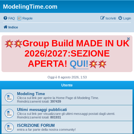
ModelingTime.com
FAQ
Regole
Iscriviti
Login
Indice
Group Build MADE IN UK
2026/2027:SEZIONE
APERTA!
QUI!
Oggi è 8 agosto 2026, 1:53
Utente
Modeling Time
Clicca sul link per aprire la Home Page di Modeling Time.
Reindirizzamenti totali:
397439
Ultimi messaggi pubblicati
Clicca sul link per visualizzare gli ultimi messaggi postati dagli utenti.
Reindirizzamenti totali:
801931
ISCRIZIONE FORUM
entra a far parte della nostra community!