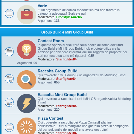
Varie
E' un argomento di tecnica modellistica ma non trovate la
categoria adeguata? Scrivete qui!
Moderatore:
FreestyleAurelio
Argomenti:
136
Group Build e Mini Group Build
Contest Room
In questo spazio si discuterà sulla scelta del tema dei futuri
Group Build e Mini Group Build. Inoltre potete utilizzare la
sezione per chiedere informazioni sui soggetti da proporre nei
vari contest e su tutto ciò riguardi i GB!
Moderatore:
Starfighter84
Argomenti:
96
Raccolta Group Build
Qui troverete tutti i Group Build organizzati da Modeling Time!
Moderatore:
Starfighter84
Argomenti:
655
Raccolta Mini Group Build
Qui troverete la raccolta di tutti i Mini GB organizzati da Modeling
Time!
Moderatore:
Starfighter84
Argomenti:
220
Pizza Contest
Qui troverete la raccolta dei Pizza Contest! alla fine
dell'iniziativa... tutti a mangiare una gustosa pizza in compagnia
dei partecipanti e dei modelli che avete costruito!
Moderatore:
Starfighter84