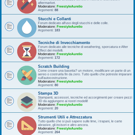
aftermarket.
Moderatore:
FreestyleAurelio
Argomenti:
88
Stucchi e Collanti
Forum dedicato all'uso degli stucchi e delle colle.
Moderatore:
FreestyleAurelio
Argomenti:
183
Tecniche di Invecchiamento
Forum dedicato alle tecniche di weathering, sporcatura e After
Effect dei modelli.
Moderatore:
FreestyleAurelio
Argomenti:
172
Scratch Building
Come creare una basetta? un motore, modificare un parte di un
aereo o costruirla fin da zero. Tutto quello che potreste imparare
sull'autocostruzione.
Moderatore:
FreestyleAurelio
Argomenti:
80
Stampa 3D
Stampanti, accessori, tecniche ed accorgimenti per creare pezzi
3D da aggiungere ai nostri modelli!
Moderatore:
FreestyleAurelio
Argomenti:
20
Strumenti Utili e Attrezzatura
Tutto quello che si può sapere sulle lime, i trapani, le carte
abrasive, gli incisori e altro ancora.
Moderatore:
FreestyleAurelio
Argomenti:
264