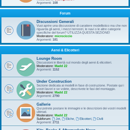
Argomenti:
108
Forum
Discussioni Generali
Vuoi aprire una discussione di carattere modellistico ma che non
riguarda gli aerei, i mezzi terrestri, le navi o le altre categorie
specifiche del forum? UTILIZZA QUESTA SEZIONE!
Moderatore:
microciccio
Argomenti:
181
Aerei & Elicotteri
Lounge Room
Discussioni in libertà sul mondo degli aerei & elicotteri.
Moderatore:
Madd 22
Argomenti:
1152
Under Construction
Sezione dedicata ai modelli in fase di costruzione. Postate qui i
vostri lavori e se volete, descrivete le fasi del montaggio.
Moderatore:
Madd 22
Argomenti:
2790
Gallerie
Qui potrete postare le immagini e le descrizioni dei vostri modelli
ultimati.
Moderatore:
Madd 22
Subforum:
Jet
,
Eliche
,
Elicotteri
,
Civili
Argomenti:
2711