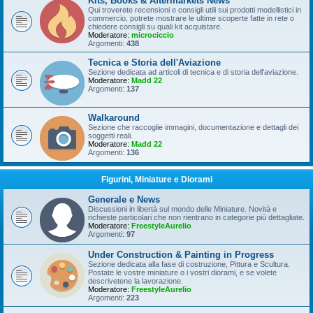
Kits, Books & Aftermarkets News
Qui troverete recensioni e consigli utili sui prodotti modellistici in
commercio, potrete mostrare le ultime scoperte fatte in rete o
chiedere consigli su quali kit acquistare.
Moderatore:
microciccio
Argomenti:
438
Tecnica e Storia dell'Aviazione
Sezione dedicata ad articoli di tecnica e di storia dell'aviazione.
Moderatore:
Madd 22
Argomenti:
137
Walkaround
Sezione che raccoglie immagini, documentazione e dettagli dei
soggetti reali.
Moderatore:
Madd 22
Argomenti:
136
Figurini, Miniature e Diorami
Generale e News
Discussioni in libertà sul mondo delle Miniature. Novità e
richieste particolari che non rientrano in categorie più dettagliate.
Moderatore:
FreestyleAurelio
Argomenti:
97
Under Construction & Painting in Progress
Sezione dedicata alla fase di costruzione, Pittura e Scultura.
Postate le vostre miniature o i vostri diorami, e se volete
descrivetene la lavorazione.
Moderatore:
FreestyleAurelio
Argomenti:
223