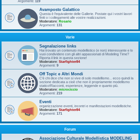
Argomenti:
119
Avamposto Galattico
Questa è l'equivalente delle Gallerie. Postate qui i vostri lavori
finiti o i collegamenti alle vostre realizzazioni.
Moderatore:
Rosario
Argomenti:
131
Varie
Segnalazione links
Hai trovato un contenuto modellistico (e non) interessante e lo
vuoi condividere con gli altri appassionati di Modeling Time?
Riporta il link in questa sezione!
Moderatore:
Starfighter84
Argomenti:
9
Off Topic e Altri Mondi
C'è chi dice che non si vive di solo modellismo... ecco quindi la
sezione dedicata a cioè che non è propriamente modellismo
statico!Racconti, esperienze, leggende e quanto più.
Moderatore:
microciccio
Argomenti:
219
Eventi
organizzazione eventi, incontri e manifestazioni modellistiche.
Moderatore:
Starfighter84
Argomenti:
171
Forum
Associazione Culturale Modellistica MODELING