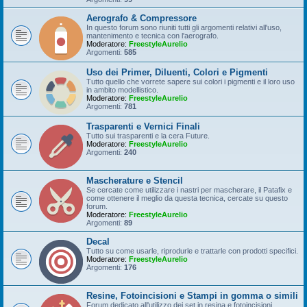
Aerografo & Compressore
In questo forum sono riuniti tutti gli argomenti relativi all'uso,
mantenimento e tecnica con l'aerografo.
Moderatore:
FreestyleAurelio
Argomenti:
585
Uso dei Primer, Diluenti, Colori e Pigmenti
Tutto quello che vorrete sapere sui colori i pigmenti e il loro uso
in ambito modellistico.
Moderatore:
FreestyleAurelio
Argomenti:
781
Trasparenti e Vernici Finali
Tutto sui trasparenti e la cera Future.
Moderatore:
FreestyleAurelio
Argomenti:
240
Mascherature e Stencil
Se cercate come utilizzare i nastri per mascherare, il Patafix e
come ottenere il meglio da questa tecnica, cercate su questo
forum.
Moderatore:
FreestyleAurelio
Argomenti:
89
Decal
Tutto su come usarle, riprodurle e trattarle con prodotti specifici.
Moderatore:
FreestyleAurelio
Argomenti:
176
Resine, Fotoincisioni e Stampi in gomma o simili
Forum dedicato all'utilizzo dei set in resina e fotoincisioni