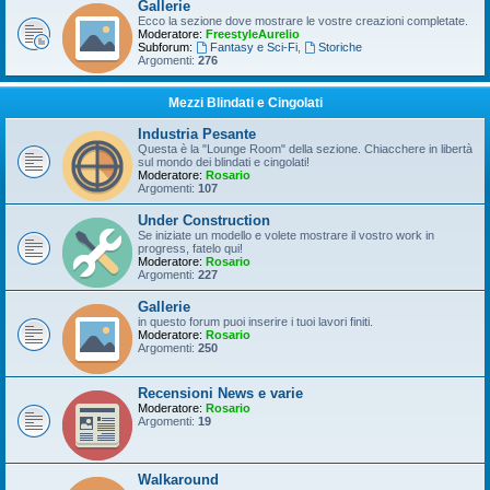
Gallerie
Ecco la sezione dove mostrare le vostre creazioni completate.
Moderatore:
FreestyleAurelio
Subforum:
Fantasy e Sci-Fi
,
Storiche
Argomenti:
276
Mezzi Blindati e Cingolati
Industria Pesante
Questa è la "Lounge Room" della sezione. Chiacchere in libertà
sul mondo dei blindati e cingolati!
Moderatore:
Rosario
Argomenti:
107
Under Construction
Se iniziate un modello e volete mostrare il vostro work in
progress, fatelo qui!
Moderatore:
Rosario
Argomenti:
227
Gallerie
in questo forum puoi inserire i tuoi lavori finiti.
Moderatore:
Rosario
Argomenti:
250
Recensioni News e varie
Moderatore:
Rosario
Argomenti:
19
Walkaround