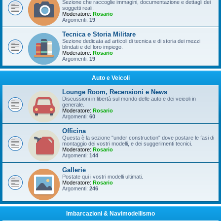
Sezione che raccoglie immagini, documentazione e dettagli dei
soggetti reali.
Moderatore:
Rosario
Argomenti:
19
Tecnica e Storia Militare
Sezione dedicata ad articoli di tecnica e di storia dei mezzi
blindati e del loro impiego.
Moderatore:
Rosario
Argomenti:
19
Auto e Veicoli
Lounge Room, Recensioni e News
Discussioni in libertà sul mondo delle auto e dei veicoli in
generale.
Moderatore:
Rosario
Argomenti:
60
Officina
Questa è la sezione "under construction" dove postare le fasi di
montaggio dei vostri modelli, e dei suggerimenti tecnici.
Moderatore:
Rosario
Argomenti:
144
Gallerie
Postate qui i vostri modelli ultimati.
Moderatore:
Rosario
Argomenti:
246
Imbarcazioni & Navimodellismo