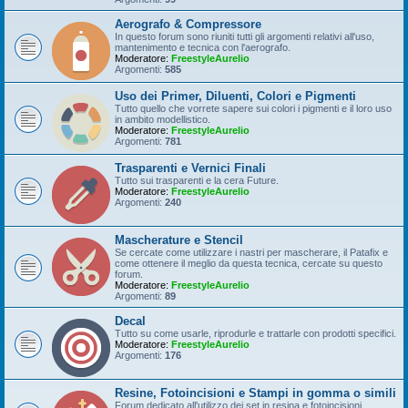
Aerografo & Compressore
In questo forum sono riuniti tutti gli argomenti relativi all'uso,
mantenimento e tecnica con l'aerografo.
Moderatore:
FreestyleAurelio
Argomenti:
585
Uso dei Primer, Diluenti, Colori e Pigmenti
Tutto quello che vorrete sapere sui colori i pigmenti e il loro uso
in ambito modellistico.
Moderatore:
FreestyleAurelio
Argomenti:
781
Trasparenti e Vernici Finali
Tutto sui trasparenti e la cera Future.
Moderatore:
FreestyleAurelio
Argomenti:
240
Mascherature e Stencil
Se cercate come utilizzare i nastri per mascherare, il Patafix e
come ottenere il meglio da questa tecnica, cercate su questo
forum.
Moderatore:
FreestyleAurelio
Argomenti:
89
Decal
Tutto su come usarle, riprodurle e trattarle con prodotti specifici.
Moderatore:
FreestyleAurelio
Argomenti:
176
Resine, Fotoincisioni e Stampi in gomma o simili
Forum dedicato all'utilizzo dei set in resina e fotoincisioni