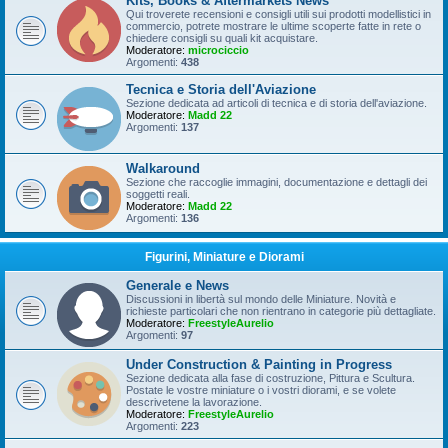
Kits, Books & Aftermarkets News
Qui troverete recensioni e consigli utili sui prodotti modellistici in
commercio, potrete mostrare le ultime scoperte fatte in rete o
chiedere consigli su quali kit acquistare.
Moderatore:
microciccio
Argomenti:
438
Tecnica e Storia dell'Aviazione
Sezione dedicata ad articoli di tecnica e di storia dell'aviazione.
Moderatore:
Madd 22
Argomenti:
137
Walkaround
Sezione che raccoglie immagini, documentazione e dettagli dei
soggetti reali.
Moderatore:
Madd 22
Argomenti:
136
Figurini, Miniature e Diorami
Generale e News
Discussioni in libertà sul mondo delle Miniature. Novità e
richieste particolari che non rientrano in categorie più dettagliate.
Moderatore:
FreestyleAurelio
Argomenti:
97
Under Construction & Painting in Progress
Sezione dedicata alla fase di costruzione, Pittura e Scultura.
Postate le vostre miniature o i vostri diorami, e se volete
descrivetene la lavorazione.
Moderatore:
FreestyleAurelio
Argomenti:
223