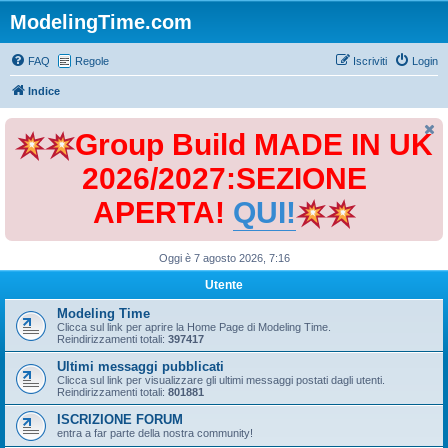
ModelingTime.com
FAQ
Regole
Iscriviti
Login
Indice
Group Build MADE IN UK
2026/2027:SEZIONE
APERTA!
QUI!
Oggi è 7 agosto 2026, 7:16
Utente
Modeling Time
Clicca sul link per aprire la Home Page di Modeling Time.
Reindirizzamenti totali:
397417
Ultimi messaggi pubblicati
Clicca sul link per visualizzare gli ultimi messaggi postati dagli utenti.
Reindirizzamenti totali:
801881
ISCRIZIONE FORUM
entra a far parte della nostra community!