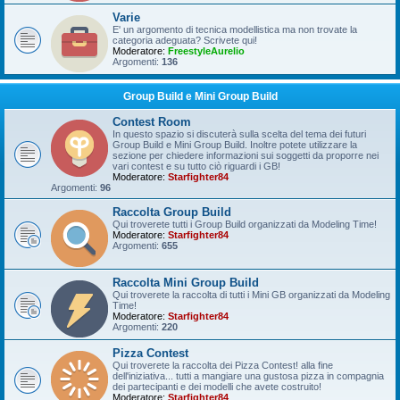
Varie
E' un argomento di tecnica modellistica ma non trovate la
categoria adeguata? Scrivete qui!
Moderatore:
FreestyleAurelio
Argomenti:
136
Group Build e Mini Group Build
Contest Room
In questo spazio si discuterà sulla scelta del tema dei futuri
Group Build e Mini Group Build. Inoltre potete utilizzare la
sezione per chiedere informazioni sui soggetti da proporre nei
vari contest e su tutto ciò riguardi i GB!
Moderatore:
Starfighter84
Argomenti:
96
Raccolta Group Build
Qui troverete tutti i Group Build organizzati da Modeling Time!
Moderatore:
Starfighter84
Argomenti:
655
Raccolta Mini Group Build
Qui troverete la raccolta di tutti i Mini GB organizzati da Modeling
Time!
Moderatore:
Starfighter84
Argomenti:
220
Pizza Contest
Qui troverete la raccolta dei Pizza Contest! alla fine
dell'iniziativa... tutti a mangiare una gustosa pizza in compagnia
dei partecipanti e dei modelli che avete costruito!
Moderatore:
Starfighter84