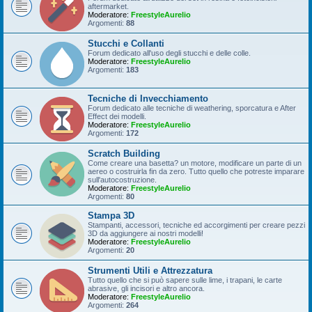
aftermarket.
Moderatore:
FreestyleAurelio
Argomenti:
88
Stucchi e Collanti
Forum dedicato all'uso degli stucchi e delle colle.
Moderatore:
FreestyleAurelio
Argomenti:
183
Tecniche di Invecchiamento
Forum dedicato alle tecniche di weathering, sporcatura e After
Effect dei modelli.
Moderatore:
FreestyleAurelio
Argomenti:
172
Scratch Building
Come creare una basetta? un motore, modificare un parte di un
aereo o costruirla fin da zero. Tutto quello che potreste imparare
sull'autocostruzione.
Moderatore:
FreestyleAurelio
Argomenti:
80
Stampa 3D
Stampanti, accessori, tecniche ed accorgimenti per creare pezzi
3D da aggiungere ai nostri modelli!
Moderatore:
FreestyleAurelio
Argomenti:
20
Strumenti Utili e Attrezzatura
Tutto quello che si può sapere sulle lime, i trapani, le carte
abrasive, gli incisori e altro ancora.
Moderatore:
FreestyleAurelio
Argomenti:
264