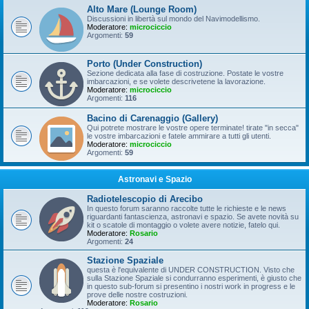
Alto Mare (Lounge Room)
Discussioni in libertà sul mondo del Navimodellismo.
Moderatore:
microciccio
Argomenti:
59
Porto (Under Construction)
Sezione dedicata alla fase di costruzione. Postate le vostre
imbarcazioni, e se volete descrivetene la lavorazione.
Moderatore:
microciccio
Argomenti:
116
Bacino di Carenaggio (Gallery)
Qui potrete mostrare le vostre opere terminate! tirate "in secca"
le vostre imbarcazioni e fatele ammirare a tutti gli utenti.
Moderatore:
microciccio
Argomenti:
59
Astronavi e Spazio
Radiotelescopio di Arecibo
In questo forum saranno raccolte tutte le richieste e le news
riguardanti fantascienza, astronavi e spazio. Se avete novità su
kit o scatole di montaggio o volete avere notizie, fatelo qui.
Moderatore:
Rosario
Argomenti:
24
Stazione Spaziale
questa è l'equivalente di UNDER CONSTRUCTION. Visto che
sulla Stazione Spaziale si condurranno esperimenti, è giusto che
in questo sub-forum si presentino i nostri work in progress e le
prove delle nostre costruzioni.
Moderatore:
Rosario