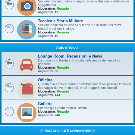
Sezione che raccoglie immagini, documentazione e dettagli dei
soggetti reali.
Moderatore:
Rosario
Argomenti:
19
Tecnica e Storia Militare
Sezione dedicata ad articoli di tecnica e di storia dei mezzi
blindati e del loro impiego.
Moderatore:
Rosario
Argomenti:
19
Auto e Veicoli
Lounge Room, Recensioni e News
Discussioni in libertà sul mondo delle auto e dei veicoli in
generale.
Moderatore:
Rosario
Argomenti:
60
Officina
Questa è la sezione "under construction" dove postare le fasi di
montaggio dei vostri modelli, e dei suggerimenti tecnici.
Moderatore:
Rosario
Argomenti:
144
Gallerie
Postate qui i vostri modelli ultimati.
Moderatore:
Rosario
Argomenti:
246
Imbarcazioni & Navimodellismo