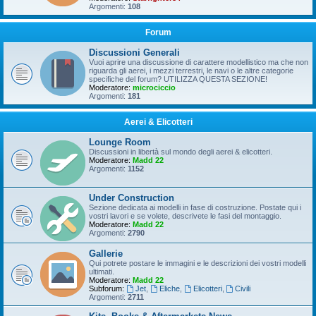
Argomenti:
108
Forum
Discussioni Generali
Vuoi aprire una discussione di carattere modellistico ma che non
riguarda gli aerei, i mezzi terrestri, le navi o le altre categorie
specifiche del forum? UTILIZZA QUESTA SEZIONE!
Moderatore:
microciccio
Argomenti:
181
Aerei & Elicotteri
Lounge Room
Discussioni in libertà sul mondo degli aerei & elicotteri.
Moderatore:
Madd 22
Argomenti:
1152
Under Construction
Sezione dedicata ai modelli in fase di costruzione. Postate qui i
vostri lavori e se volete, descrivete le fasi del montaggio.
Moderatore:
Madd 22
Argomenti:
2790
Gallerie
Qui potrete postare le immagini e le descrizioni dei vostri modelli
ultimati.
Moderatore:
Madd 22
Subforum:
Jet
,
Eliche
,
Elicotteri
,
Civili
Argomenti:
2711