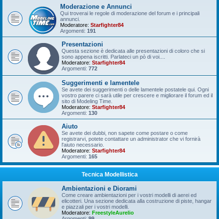
Moderazione e Annunci
Qui troverai le regole di moderazione del forum e i principali
annunci.
Moderatore:
Starfighter84
Argomenti:
191
Presentazioni
Questa sezione è dedicata alle presentazioni di coloro che si
sono appena iscritti. Parlateci un pò di voi....
Moderatore:
Starfighter84
Argomenti:
772
Suggerimenti e lamentele
Se avete dei suggerimenti o delle lamentele postatele qui. Ogni
vostro parere ci sarà utile per crescere e migliorare il forum ed il
sito di Modeling Time.
Moderatore:
Starfighter84
Argomenti:
130
Aiuto
Se avete dei dubbi, non sapete come postare o come
registrarvi, potete contattare un administrator che vi fornirà
l'aiuto necessario.
Moderatore:
Starfighter84
Argomenti:
165
Tecnica Modellistica
Ambientazioni e Diorami
Come creare ambientazioni per i vostri modelli di aerei ed
elicotteri. Una sezione dedicata alla costruzione di piste, hangar
e piazzali per i vostri modelli.
Moderatore:
FreestyleAurelio
Argomenti:
99