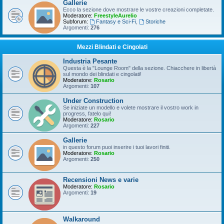
Gallerie
Ecco la sezione dove mostrare le vostre creazioni completate.
Moderatore:
FreestyleAurelio
Subforum:
Fantasy e Sci-Fi
,
Storiche
Argomenti:
276
Mezzi Blindati e Cingolati
Industria Pesante
Questa è la "Lounge Room" della sezione. Chiacchere in libertà
sul mondo dei blindati e cingolati!
Moderatore:
Rosario
Argomenti:
107
Under Construction
Se iniziate un modello e volete mostrare il vostro work in
progress, fatelo qui!
Moderatore:
Rosario
Argomenti:
227
Gallerie
in questo forum puoi inserire i tuoi lavori finiti.
Moderatore:
Rosario
Argomenti:
250
Recensioni News e varie
Moderatore:
Rosario
Argomenti:
19
Walkaround