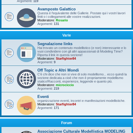
Argomenti:
119
Avamposto Galattico
Questa è l'equivalente delle Gallerie. Postate qui i vostri lavori
finiti o i collegamenti alle vostre realizzazioni.
Moderatore:
Rosario
Argomenti:
131
Varie
Segnalazione links
Hai trovato un contenuto modellistico (e non) interessante e lo
vuoi condividere con gli altri appassionati di Modeling Time?
Riporta il link in questa sezione!
Moderatore:
Starfighter84
Argomenti:
9
Off Topic e Altri Mondi
C'è chi dice che non si vive di solo modellismo... ecco quindi la
sezione dedicata a cioè che non è propriamente modellismo
statico!Racconti, esperienze, leggende e quanto più.
Moderatore:
microciccio
Argomenti:
219
Eventi
organizzazione eventi, incontri e manifestazioni modellistiche.
Moderatore:
Starfighter84
Argomenti:
171
Forum
Associazione Culturale Modellistica MODELING