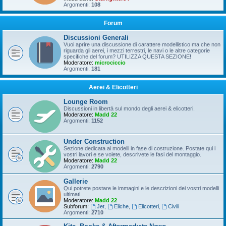
Argomenti:
108
Forum
Discussioni Generali
Vuoi aprire una discussione di carattere modellistico ma che non
riguarda gli aerei, i mezzi terrestri, le navi o le altre categorie
specifiche del forum? UTILIZZA QUESTA SEZIONE!
Moderatore:
microciccio
Argomenti:
181
Aerei & Elicotteri
Lounge Room
Discussioni in libertà sul mondo degli aerei & elicotteri.
Moderatore:
Madd 22
Argomenti:
1152
Under Construction
Sezione dedicata ai modelli in fase di costruzione. Postate qui i
vostri lavori e se volete, descrivete le fasi del montaggio.
Moderatore:
Madd 22
Argomenti:
2790
Gallerie
Qui potrete postare le immagini e le descrizioni dei vostri modelli
ultimati.
Moderatore:
Madd 22
Subforum:
Jet
,
Eliche
,
Elicotteri
,
Civili
Argomenti:
2710