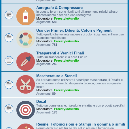
Aerografo & Compressore
In questo forum sono riuniti tutti gli argomenti relativi all'uso,
mantenimento e tecnica con l'aerografo.
Moderatore:
FreestyleAurelio
Argomenti:
585
Uso dei Primer, Diluenti, Colori e Pigmenti
Tutto quello che vorrete sapere sui colori i pigmenti e il loro uso
in ambito modellistico.
Moderatore:
FreestyleAurelio
Argomenti:
781
Trasparenti e Vernici Finali
Tutto sui trasparenti e la cera Future.
Moderatore:
FreestyleAurelio
Argomenti:
240
Mascherature e Stencil
Se cercate come utilizzare i nastri per mascherare, il Patafix e
come ottenere il meglio da questa tecnica, cercate su questo
forum.
Moderatore:
FreestyleAurelio
Argomenti:
89
Decal
Tutto su come usarle, riprodurle e trattarle con prodotti specifici.
Moderatore:
FreestyleAurelio
Argomenti:
176
Resine, Fotoincisioni e Stampi in gomma o simili
Forum dedicato all'utilizzo dei set in resina e fotoincisioni