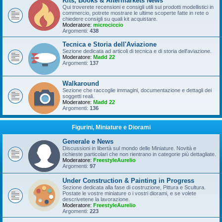
Kits, Books & Aftermarkets News
Qui troverete recensioni e consigli utili sui prodotti modellistici in
commercio, potrete mostrare le ultime scoperte fatte in rete o
chiedere consigli su quali kit acquistare.
Moderatore:
microciccio
Argomenti:
438
Tecnica e Storia dell'Aviazione
Sezione dedicata ad articoli di tecnica e di storia dell'aviazione.
Moderatore:
Madd 22
Argomenti:
137
Walkaround
Sezione che raccoglie immagini, documentazione e dettagli dei
soggetti reali.
Moderatore:
Madd 22
Argomenti:
136
Figurini, Miniature e Diorami
Generale e News
Discussioni in libertà sul mondo delle Miniature. Novità e
richieste particolari che non rientrano in categorie più dettagliate.
Moderatore:
FreestyleAurelio
Argomenti:
97
Under Construction & Painting in Progress
Sezione dedicata alla fase di costruzione, Pittura e Scultura.
Postate le vostre miniature o i vostri diorami, e se volete
descrivetene la lavorazione.
Moderatore:
FreestyleAurelio
Argomenti:
223