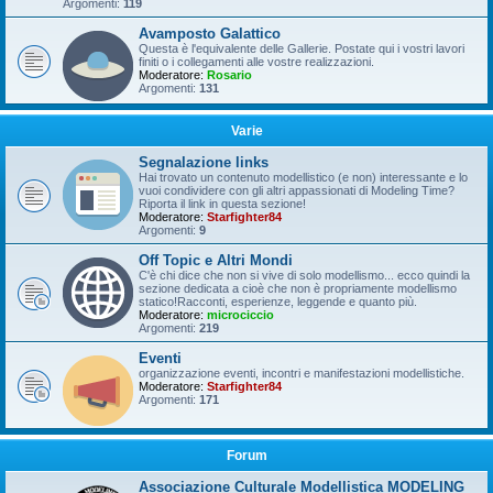
Argomenti:
119
Avamposto Galattico
Questa è l'equivalente delle Gallerie. Postate qui i vostri lavori
finiti o i collegamenti alle vostre realizzazioni.
Moderatore:
Rosario
Argomenti:
131
Varie
Segnalazione links
Hai trovato un contenuto modellistico (e non) interessante e lo
vuoi condividere con gli altri appassionati di Modeling Time?
Riporta il link in questa sezione!
Moderatore:
Starfighter84
Argomenti:
9
Off Topic e Altri Mondi
C'è chi dice che non si vive di solo modellismo... ecco quindi la
sezione dedicata a cioè che non è propriamente modellismo
statico!Racconti, esperienze, leggende e quanto più.
Moderatore:
microciccio
Argomenti:
219
Eventi
organizzazione eventi, incontri e manifestazioni modellistiche.
Moderatore:
Starfighter84
Argomenti:
171
Forum
Associazione Culturale Modellistica MODELING