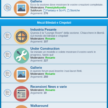
Gallerie
Ecco la sezione dove mostrare le vostre creazioni completate.
Moderatore:
FreestyleAurelio
Subforum:
Fantasy e Sci-Fi
,
Storiche
Argomenti:
276
Mezzi Blindati e Cingolati
Industria Pesante
Questa è la "Lounge Room" della sezione. Chiacchere in libertà
sul mondo dei blindati e cingolati!
Moderatore:
Rosario
Argomenti:
107
Under Construction
Se iniziate un modello e volete mostrare il vostro work in
progress, fatelo qui!
Moderatore:
Rosario
Argomenti:
227
Gallerie
in questo forum puoi inserire i tuoi lavori finiti.
Moderatore:
Rosario
Argomenti:
250
Recensioni News e varie
Moderatore:
Rosario
Argomenti:
19
Walkaround