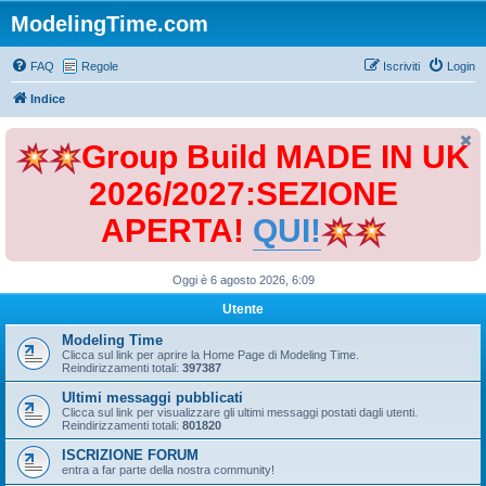
ModelingTime.com
FAQ
Regole
Iscriviti
Login
Indice
Group Build MADE IN UK
2026/2027:SEZIONE
APERTA!
QUI!
Oggi è 6 agosto 2026, 6:09
Utente
Modeling Time
Clicca sul link per aprire la Home Page di Modeling Time.
Reindirizzamenti totali:
397387
Ultimi messaggi pubblicati
Clicca sul link per visualizzare gli ultimi messaggi postati dagli utenti.
Reindirizzamenti totali:
801820
ISCRIZIONE FORUM
entra a far parte della nostra community!