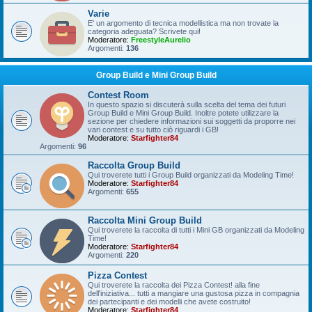
Varie
E' un argomento di tecnica modellistica ma non trovate la
categoria adeguata? Scrivete qui!
Moderatore:
FreestyleAurelio
Argomenti:
136
Group Build e Mini Group Build
Contest Room
In questo spazio si discuterà sulla scelta del tema dei futuri
Group Build e Mini Group Build. Inoltre potete utilizzare la
sezione per chiedere informazioni sui soggetti da proporre nei
vari contest e su tutto ciò riguardi i GB!
Moderatore:
Starfighter84
Argomenti:
96
Raccolta Group Build
Qui troverete tutti i Group Build organizzati da Modeling Time!
Moderatore:
Starfighter84
Argomenti:
655
Raccolta Mini Group Build
Qui troverete la raccolta di tutti i Mini GB organizzati da Modeling
Time!
Moderatore:
Starfighter84
Argomenti:
220
Pizza Contest
Qui troverete la raccolta dei Pizza Contest! alla fine
dell'iniziativa... tutti a mangiare una gustosa pizza in compagnia
dei partecipanti e dei modelli che avete costruito!
Moderatore:
Starfighter84