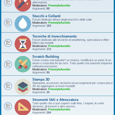
aftermarket.
Moderatore:
FreestyleAurelio
Argomenti:
88
Stucchi e Collanti
Forum dedicato all'uso degli stucchi e delle colle.
Moderatore:
FreestyleAurelio
Argomenti:
183
Tecniche di Invecchiamento
Forum dedicato alle tecniche di weathering, sporcatura e After
Effect dei modelli.
Moderatore:
FreestyleAurelio
Argomenti:
172
Scratch Building
Come creare una basetta? un motore, modificare un parte di un
aereo o costruirla fin da zero. Tutto quello che potreste imparare
sull'autocostruzione.
Moderatore:
FreestyleAurelio
Argomenti:
80
Stampa 3D
Stampanti, accessori, tecniche ed accorgimenti per creare pezzi
3D da aggiungere ai nostri modelli!
Moderatore:
FreestyleAurelio
Argomenti:
20
Strumenti Utili e Attrezzatura
Tutto quello che si può sapere sulle lime, i trapani, le carte
abrasive, gli incisori e altro ancora.
Moderatore:
FreestyleAurelio
Argomenti:
264