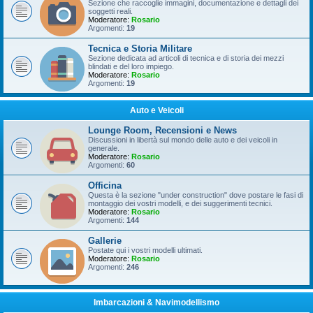
Sezione che raccoglie immagini, documentazione e dettagli dei
soggetti reali.
Moderatore:
Rosario
Argomenti:
19
Tecnica e Storia Militare
Sezione dedicata ad articoli di tecnica e di storia dei mezzi
blindati e del loro impiego.
Moderatore:
Rosario
Argomenti:
19
Auto e Veicoli
Lounge Room, Recensioni e News
Discussioni in libertà sul mondo delle auto e dei veicoli in
generale.
Moderatore:
Rosario
Argomenti:
60
Officina
Questa è la sezione "under construction" dove postare le fasi di
montaggio dei vostri modelli, e dei suggerimenti tecnici.
Moderatore:
Rosario
Argomenti:
144
Gallerie
Postate qui i vostri modelli ultimati.
Moderatore:
Rosario
Argomenti:
246
Imbarcazioni & Navimodellismo