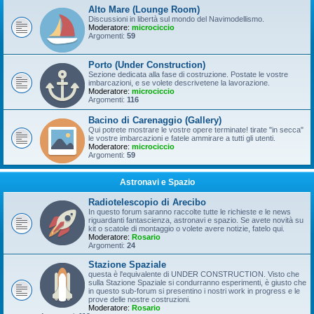
Alto Mare (Lounge Room)
Discussioni in libertà sul mondo del Navimodellismo.
Moderatore:
microciccio
Argomenti:
59
Porto (Under Construction)
Sezione dedicata alla fase di costruzione. Postate le vostre
imbarcazioni, e se volete descrivetene la lavorazione.
Moderatore:
microciccio
Argomenti:
116
Bacino di Carenaggio (Gallery)
Qui potrete mostrare le vostre opere terminate! tirate "in secca"
le vostre imbarcazioni e fatele ammirare a tutti gli utenti.
Moderatore:
microciccio
Argomenti:
59
Astronavi e Spazio
Radiotelescopio di Arecibo
In questo forum saranno raccolte tutte le richieste e le news
riguardanti fantascienza, astronavi e spazio. Se avete novità su
kit o scatole di montaggio o volete avere notizie, fatelo qui.
Moderatore:
Rosario
Argomenti:
24
Stazione Spaziale
questa è l'equivalente di UNDER CONSTRUCTION. Visto che
sulla Stazione Spaziale si condurranno esperimenti, è giusto che
in questo sub-forum si presentino i nostri work in progress e le
prove delle nostre costruzioni.
Moderatore:
Rosario