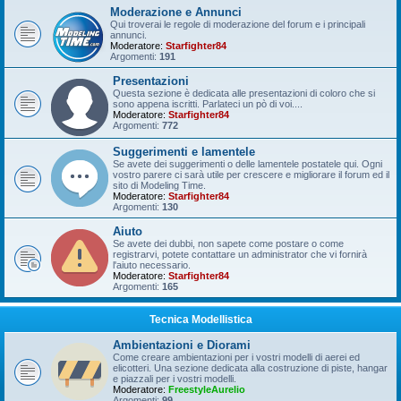
Moderazione e Annunci
Qui troverai le regole di moderazione del forum e i principali
annunci.
Moderatore:
Starfighter84
Argomenti:
191
Presentazioni
Questa sezione è dedicata alle presentazioni di coloro che si
sono appena iscritti. Parlateci un pò di voi....
Moderatore:
Starfighter84
Argomenti:
772
Suggerimenti e lamentele
Se avete dei suggerimenti o delle lamentele postatele qui. Ogni
vostro parere ci sarà utile per crescere e migliorare il forum ed il
sito di Modeling Time.
Moderatore:
Starfighter84
Argomenti:
130
Aiuto
Se avete dei dubbi, non sapete come postare o come
registrarvi, potete contattare un administrator che vi fornirà
l'aiuto necessario.
Moderatore:
Starfighter84
Argomenti:
165
Tecnica Modellistica
Ambientazioni e Diorami
Come creare ambientazioni per i vostri modelli di aerei ed
elicotteri. Una sezione dedicata alla costruzione di piste, hangar
e piazzali per i vostri modelli.
Moderatore:
FreestyleAurelio
Argomenti:
99