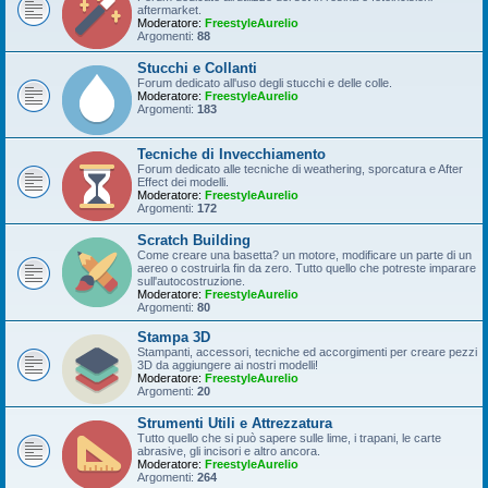
aftermarket.
Moderatore:
FreestyleAurelio
Argomenti:
88
Stucchi e Collanti
Forum dedicato all'uso degli stucchi e delle colle.
Moderatore:
FreestyleAurelio
Argomenti:
183
Tecniche di Invecchiamento
Forum dedicato alle tecniche di weathering, sporcatura e After
Effect dei modelli.
Moderatore:
FreestyleAurelio
Argomenti:
172
Scratch Building
Come creare una basetta? un motore, modificare un parte di un
aereo o costruirla fin da zero. Tutto quello che potreste imparare
sull'autocostruzione.
Moderatore:
FreestyleAurelio
Argomenti:
80
Stampa 3D
Stampanti, accessori, tecniche ed accorgimenti per creare pezzi
3D da aggiungere ai nostri modelli!
Moderatore:
FreestyleAurelio
Argomenti:
20
Strumenti Utili e Attrezzatura
Tutto quello che si può sapere sulle lime, i trapani, le carte
abrasive, gli incisori e altro ancora.
Moderatore:
FreestyleAurelio
Argomenti:
264