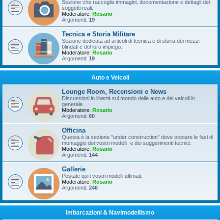
Sezione che raccoglie immagini, documentazione e dettagli dei
soggetti reali.
Moderatore:
Rosario
Argomenti:
19
Tecnica e Storia Militare
Sezione dedicata ad articoli di tecnica e di storia dei mezzi
blindati e del loro impiego.
Moderatore:
Rosario
Argomenti:
19
Auto e Veicoli
Lounge Room, Recensioni e News
Discussioni in libertà sul mondo delle auto e dei veicoli in
generale.
Moderatore:
Rosario
Argomenti:
60
Officina
Questa è la sezione "under construction" dove postare le fasi di
montaggio dei vostri modelli, e dei suggerimenti tecnici.
Moderatore:
Rosario
Argomenti:
144
Gallerie
Postate qui i vostri modelli ultimati.
Moderatore:
Rosario
Argomenti:
246
Imbarcazioni & Navimodellismo