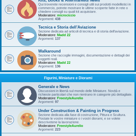
Kits, Books & Aftermarkets News
Qui troverete recensioni e consigli utili sui prodotti modellistici in
commercio, potrete mostrare le ultime scoperte fatte in rete o
chiedere consigli su quali kit acquistare.
Moderatore:
microciccio
Argomenti:
438
Tecnica e Storia dell'Aviazione
Sezione dedicata ad articoli di tecnica e di storia dell'aviazione.
Moderatore:
Madd 22
Argomenti:
137
Walkaround
Sezione che raccoglie immagini, documentazione e dettagli dei
soggetti reali.
Moderatore:
Madd 22
Argomenti:
136
Figurini, Miniature e Diorami
Generale e News
Discussioni in libertà sul mondo delle Miniature. Novità e
richieste particolari che non rientrano in categorie più dettagliate.
Moderatore:
FreestyleAurelio
Argomenti:
97
Under Construction & Painting in Progress
Sezione dedicata alla fase di costruzione, Pittura e Scultura.
Postate le vostre miniature o i vostri diorami, e se volete
descrivetene la lavorazione.
Moderatore:
FreestyleAurelio
Argomenti:
223