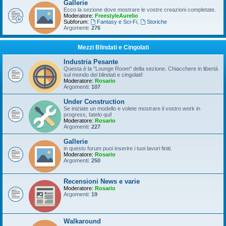
Gallerie
Ecco la sezione dove mostrare le vostre creazioni completate.
Moderatore:
FreestyleAurelio
Subforum:
Fantasy e Sci-Fi
,
Storiche
Argomenti:
276
Mezzi Blindati e Cingolati
Industria Pesante
Questa è la "Lounge Room" della sezione. Chiacchere in libertà
sul mondo dei blindati e cingolati!
Moderatore:
Rosario
Argomenti:
107
Under Construction
Se iniziate un modello e volete mostrare il vostro work in
progress, fatelo qui!
Moderatore:
Rosario
Argomenti:
227
Gallerie
in questo forum puoi inserire i tuoi lavori finiti.
Moderatore:
Rosario
Argomenti:
250
Recensioni News e varie
Moderatore:
Rosario
Argomenti:
19
Walkaround