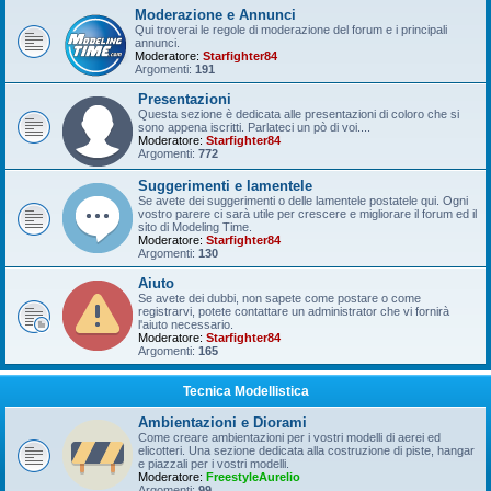
Moderazione e Annunci
Qui troverai le regole di moderazione del forum e i principali
annunci.
Moderatore:
Starfighter84
Argomenti:
191
Presentazioni
Questa sezione è dedicata alle presentazioni di coloro che si
sono appena iscritti. Parlateci un pò di voi....
Moderatore:
Starfighter84
Argomenti:
772
Suggerimenti e lamentele
Se avete dei suggerimenti o delle lamentele postatele qui. Ogni
vostro parere ci sarà utile per crescere e migliorare il forum ed il
sito di Modeling Time.
Moderatore:
Starfighter84
Argomenti:
130
Aiuto
Se avete dei dubbi, non sapete come postare o come
registrarvi, potete contattare un administrator che vi fornirà
l'aiuto necessario.
Moderatore:
Starfighter84
Argomenti:
165
Tecnica Modellistica
Ambientazioni e Diorami
Come creare ambientazioni per i vostri modelli di aerei ed
elicotteri. Una sezione dedicata alla costruzione di piste, hangar
e piazzali per i vostri modelli.
Moderatore:
FreestyleAurelio
Argomenti:
99