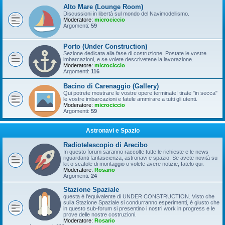
Alto Mare (Lounge Room)
Discussioni in libertà sul mondo del Navimodellismo.
Moderatore:
microciccio
Argomenti:
59
Porto (Under Construction)
Sezione dedicata alla fase di costruzione. Postate le vostre
imbarcazioni, e se volete descrivetene la lavorazione.
Moderatore:
microciccio
Argomenti:
116
Bacino di Carenaggio (Gallery)
Qui potrete mostrare le vostre opere terminate! tirate "in secca"
le vostre imbarcazioni e fatele ammirare a tutti gli utenti.
Moderatore:
microciccio
Argomenti:
59
Astronavi e Spazio
Radiotelescopio di Arecibo
In questo forum saranno raccolte tutte le richieste e le news
riguardanti fantascienza, astronavi e spazio. Se avete novità su
kit o scatole di montaggio o volete avere notizie, fatelo qui.
Moderatore:
Rosario
Argomenti:
24
Stazione Spaziale
questa è l'equivalente di UNDER CONSTRUCTION. Visto che
sulla Stazione Spaziale si condurranno esperimenti, è giusto che
in questo sub-forum si presentino i nostri work in progress e le
prove delle nostre costruzioni.
Moderatore:
Rosario