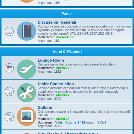
Argomenti:
108
Forum
Discussioni Generali
Vuoi aprire una discussione di carattere modellistico ma che non
riguarda gli aerei, i mezzi terrestri, le navi o le altre categorie
specifiche del forum? UTILIZZA QUESTA SEZIONE!
Moderatore:
microciccio
Argomenti:
181
Aerei & Elicotteri
Lounge Room
Discussioni in libertà sul mondo degli aerei & elicotteri.
Moderatore:
Madd 22
Argomenti:
1152
Under Construction
Sezione dedicata ai modelli in fase di costruzione. Postate qui i
vostri lavori e se volete, descrivete le fasi del montaggio.
Moderatore:
Madd 22
Argomenti:
2790
Gallerie
Qui potrete postare le immagini e le descrizioni dei vostri modelli
ultimati.
Moderatore:
Madd 22
Subforum:
Jet
,
Eliche
,
Elicotteri
,
Civili
Argomenti:
2711