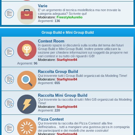
Varie
E' un argomento di tecnica modellistica ma non trovate la
categoria adeguata? Scrivete qui!
Moderatore:
FreestyleAurelio
Argomenti:
136
Group Build e Mini Group Build
Contest Room
In questo spazio si discuterà sulla scelta del tema dei futuri
Group Build e Mini Group Build. Inoltre potete utilizzare la
sezione per chiedere informazioni sui soggetti da proporre nei
vari contest e su tutto ciò riguardi i GB!
Moderatore:
Starfighter84
Argomenti:
96
Raccolta Group Build
Qui troverete tutti i Group Build organizzati da Modeling Time!
Moderatore:
Starfighter84
Argomenti:
655
Raccolta Mini Group Build
Qui troverete la raccolta di tutti i Mini GB organizzati da Modeling
Time!
Moderatore:
Starfighter84
Argomenti:
220
Pizza Contest
Qui troverete la raccolta dei Pizza Contest! alla fine
dell'iniziativa... tutti a mangiare una gustosa pizza in compagnia
dei partecipanti e dei modelli che avete costruito!
Moderatore:
Starfighter84