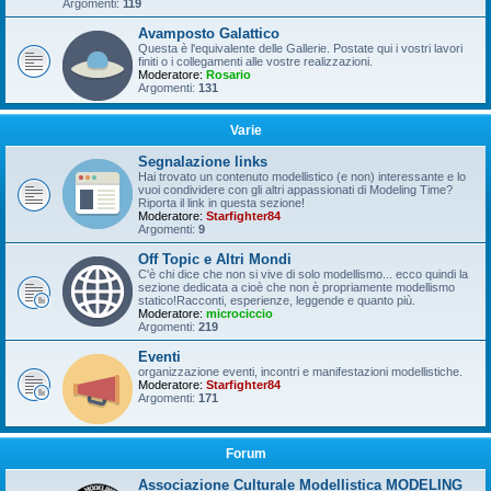
Argomenti:
119
Avamposto Galattico
Questa è l'equivalente delle Gallerie. Postate qui i vostri lavori
finiti o i collegamenti alle vostre realizzazioni.
Moderatore:
Rosario
Argomenti:
131
Varie
Segnalazione links
Hai trovato un contenuto modellistico (e non) interessante e lo
vuoi condividere con gli altri appassionati di Modeling Time?
Riporta il link in questa sezione!
Moderatore:
Starfighter84
Argomenti:
9
Off Topic e Altri Mondi
C'è chi dice che non si vive di solo modellismo... ecco quindi la
sezione dedicata a cioè che non è propriamente modellismo
statico!Racconti, esperienze, leggende e quanto più.
Moderatore:
microciccio
Argomenti:
219
Eventi
organizzazione eventi, incontri e manifestazioni modellistiche.
Moderatore:
Starfighter84
Argomenti:
171
Forum
Associazione Culturale Modellistica MODELING