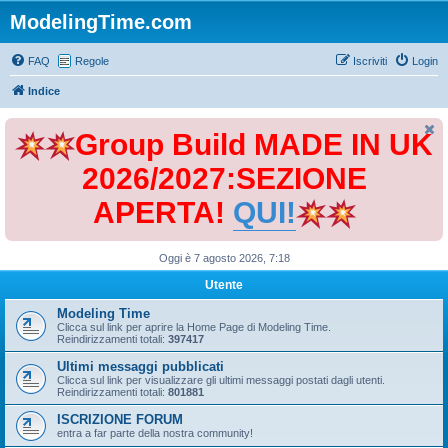
ModelingTime.com
FAQ
Regole
Iscriviti
Login
Indice
Group Build MADE IN UK
2026/2027:SEZIONE
APERTA!
QUI!
Oggi è 7 agosto 2026, 7:18
Utente
Modeling Time
Clicca sul link per aprire la Home Page di Modeling Time.
Reindirizzamenti totali:
397417
Ultimi messaggi pubblicati
Clicca sul link per visualizzare gli ultimi messaggi postati dagli utenti.
Reindirizzamenti totali:
801881
ISCRIZIONE FORUM
entra a far parte della nostra community!