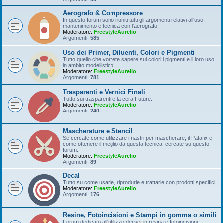
Aerografo & Compressore
In questo forum sono riuniti tutti gli argomenti relativi all'uso,
mantenimento e tecnica con l'aerografo.
Moderatore:
FreestyleAurelio
Argomenti:
585
Uso dei Primer, Diluenti, Colori e Pigmenti
Tutto quello che vorrete sapere sui colori i pigmenti e il loro uso
in ambito modellistico.
Moderatore:
FreestyleAurelio
Argomenti:
781
Trasparenti e Vernici Finali
Tutto sui trasparenti e la cera Future.
Moderatore:
FreestyleAurelio
Argomenti:
240
Mascherature e Stencil
Se cercate come utilizzare i nastri per mascherare, il Patafix e
come ottenere il meglio da questa tecnica, cercate su questo
forum.
Moderatore:
FreestyleAurelio
Argomenti:
89
Decal
Tutto su come usarle, riprodurle e trattarle con prodotti specifici.
Moderatore:
FreestyleAurelio
Argomenti:
176
Resine, Fotoincisioni e Stampi in gomma o simili
Forum dedicato all'utilizzo dei set in resina e fotoincisioni