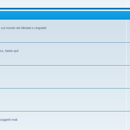
ul mondo dei blindati e cingolati!
s, fatelo qui!
ggetti reali.