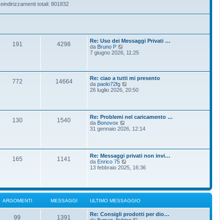
eindirizzamenti totali: 801832
Re: Uso dei Messaggi Privati …
191
4298
V
da
Bruno P
e
7 giugno 2026, 11:25
d
i
u
l
Re: ciao a tutti mi presento
772
14664
t
V
da
paolo72fg
i
e
26 luglio 2026, 20:50
m
d
o
i
m
u
e
l
Re: Problemi nel caricamento …
s
t
130
1540
V
da
Bonovox
s
i
e
31 gennaio 2026, 12:14
a
m
d
g
o
i
g
m
u
i
e
l
o
s
Re: Messaggi privati non invi…
t
165
1141
s
V
da
Enrico 75
i
a
e
13 febbraio 2025, 16:36
m
g
d
o
g
i
m
i
u
e
o
l
s
t
s
ARGOMENTI
MESSAGGI
ULTIMO MESSAGGIO
i
a
m
g
Re: Consigli prodotti per dio…
o
g
99
1391
V
da
flyman_fishing
m