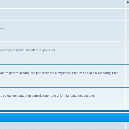
R
unci.
 appena iscritti. Parlateci un pò di voi....
ostro parere ci sarà utile per crescere e migliorare il forum ed il sito di Modeling Time.
potete contattare un administrator che vi fornirà l'aiuto necessario.