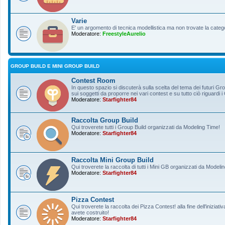
Varie
E' un argomento di tecnica modellistica ma non trovate la categ
Moderatore:
FreestyleAurelio
GROUP BUILD E MINI GROUP BUILD
Contest Room
In questo spazio si discuterà sulla scelta del tema dei futuri Gro
sui soggetti da proporre nei vari contest e su tutto ciò riguardi i
Moderatore:
Starfighter84
Raccolta Group Build
Qui troverete tutti i Group Build organizzati da Modeling Time!
Moderatore:
Starfighter84
Raccolta Mini Group Build
Qui troverete la raccolta di tutti i Mini GB organizzati da Modeli
Moderatore:
Starfighter84
Pizza Contest
Qui troverete la raccolta dei Pizza Contest! alla fine dell'inizia
avete costruito!
Moderatore:
Starfighter84