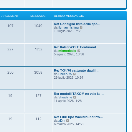
o
g
i
m
i
u
e
o
l
s
t
s
ARGOMENTI
MESSAGGI
ULTIMO MESSAGGIO
i
a
m
g
Re: Consiglio lista della spe…
o
g
107
1049
V
da
flyman_fishing
m
i
e
19 luglio 2026, 7:58
e
o
d
s
i
s
u
a
l
g
Re: Italeri W.O.T. Ferdinand …
t
g
227
7352
V
da
microciccio
i
i
e
5 agosto 2026, 13:36
m
o
d
o
i
m
u
e
l
s
Re: T-34/76 catturato dagli I…
t
250
3058
s
V
da
Enrico 75
i
a
e
29 luglio 2026, 10:24
m
g
d
o
g
i
m
i
u
e
o
l
s
Re: modelli TAKOM ne vale la …
t
19
127
s
V
da
Showtime
i
a
e
11 aprile 2026, 1:28
m
g
d
o
g
i
m
i
u
e
o
l
s
Re: Libri tipo Walkaround/Pro…
t
19
112
s
V
da
xDm
i
a
e
6 marzo 2025, 14:58
m
g
d
o
g
i