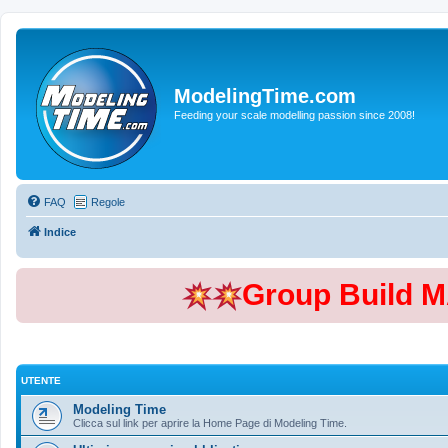
ModelingTime.com
Feeding your scale modelling passion since 2008!
FAQ
Regole
Indice
Group Build 
UTENTE
Modeling Time
Clicca sul link per aprire la Home Page di Modeling Time.