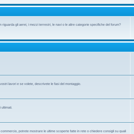
iguarda gli aerei, i mezzi terrestri, le navi o le altre categorie specifiche del forum?
vostri lavori e se volete, descrivete le fasi del montaggio.
 ultimati.
 in commercio, potrete mostrare le ultime scoperte fatte in rete o chiedere consigli su quali