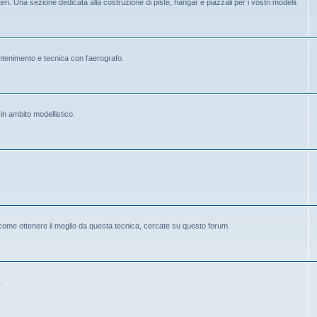
eri. Una sezione dedicata alla costruzione di piste, hangar e piazzali per i vostri modelli.
mantenimento e tecnica con l'aerografo.
 in ambito modellistico.
 come ottenere il meglio da questa tecnica, cercate su questo forum.
.