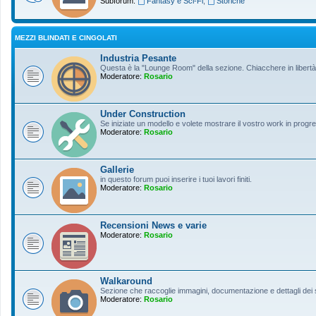
Subforum:
Fantasy e Sci-Fi
,
Storiche
MEZZI BLINDATI E CINGOLATI
Industria Pesante
Questa è la "Lounge Room" della sezione. Chiacchere in libertà s
Moderatore:
Rosario
Under Construction
Se iniziate un modello e volete mostrare il vostro work in progres
Moderatore:
Rosario
Gallerie
in questo forum puoi inserire i tuoi lavori finiti.
Moderatore:
Rosario
Recensioni News e varie
Moderatore:
Rosario
Walkaround
Sezione che raccoglie immagini, documentazione e dettagli dei so
Moderatore:
Rosario