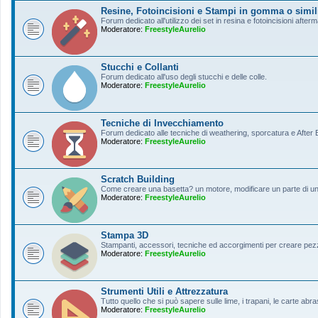
Resine, Fotoincisioni e Stampi in gomma o simil
Forum dedicato all'utilizzo dei set in resina e fotoincisioni afterm
Moderatore:
FreestyleAurelio
Stucchi e Collanti
Forum dedicato all'uso degli stucchi e delle colle.
Moderatore:
FreestyleAurelio
Tecniche di Invecchiamento
Forum dedicato alle tecniche di weathering, sporcatura e After Ef
Moderatore:
FreestyleAurelio
Scratch Building
Come creare una basetta? un motore, modificare un parte di un a
Moderatore:
FreestyleAurelio
Stampa 3D
Stampanti, accessori, tecniche ed accorgimenti per creare pezz
Moderatore:
FreestyleAurelio
Strumenti Utili e Attrezzatura
Tutto quello che si può sapere sulle lime, i trapani, le carte abras
Moderatore:
FreestyleAurelio