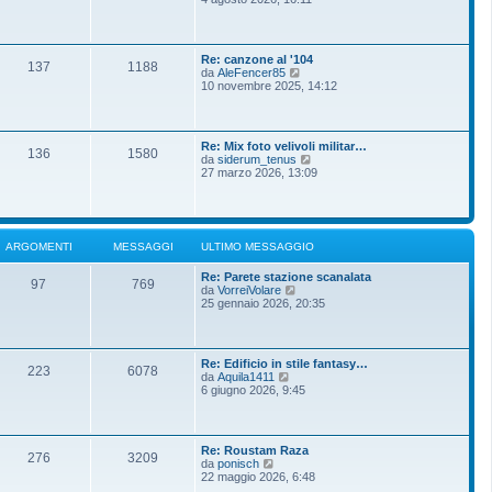
m
g
d
o
g
i
m
i
u
e
o
l
s
Re: canzone al '104
t
137
1188
s
V
da
AleFencer85
i
a
e
10 novembre 2025, 14:12
m
g
d
o
g
i
m
i
u
e
o
l
s
Re: Mix foto velivoli militar…
t
136
1580
s
V
da
siderum_tenus
i
a
e
27 marzo 2026, 13:09
m
g
d
o
g
i
m
i
u
e
o
l
s
t
s
ARGOMENTI
MESSAGGI
ULTIMO MESSAGGIO
i
a
m
g
Re: Parete stazione scanalata
o
g
97
769
V
da
VorreiVolare
m
i
e
25 gennaio 2026, 20:35
e
o
d
s
i
s
u
a
l
g
Re: Edificio in stile fantasy…
t
g
223
6078
V
da
Aquila1411
i
i
e
6 giugno 2026, 9:45
m
o
d
o
i
m
u
e
l
s
Re: Roustam Raza
t
276
3209
s
V
da
ponisch
i
a
e
22 maggio 2026, 6:48
m
g
d