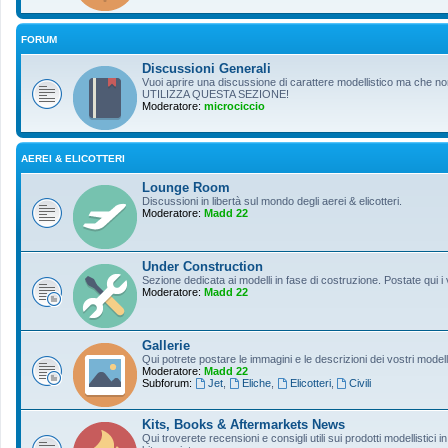
FORUM
Discussioni Generali
Vuoi aprire una discussione di carattere modellistico ma che non r
UTILIZZA QUESTA SEZIONE!
Moderatore:
microciccio
AEREI & ELICOTTERI
Lounge Room
Discussioni in libertà sul mondo degli aerei & elicotteri.
Moderatore:
Madd 22
Under Construction
Sezione dedicata ai modelli in fase di costruzione. Postate qui i 
Moderatore:
Madd 22
Gallerie
Qui potrete postare le immagini e le descrizioni dei vostri modelli
Moderatore:
Madd 22
Subforum:
Jet
,
Eliche
,
Elicotteri
,
Civili
Kits, Books & Aftermarkets News
Qui troverete recensioni e consigli utili sui prodotti modellistici