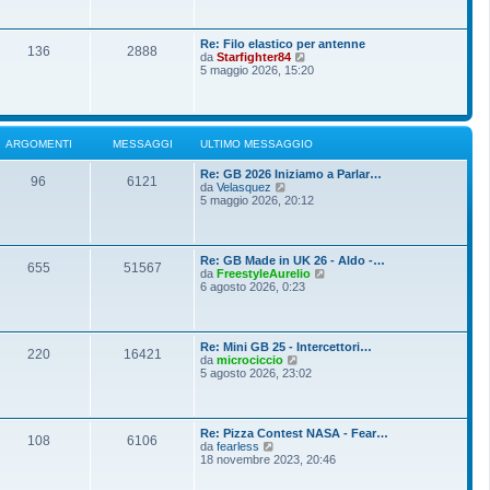
o
g
i
m
i
u
e
o
l
s
Re: Filo elastico per antenne
t
136
2888
s
V
da
Starfighter84
i
a
e
5 maggio 2026, 15:20
m
g
d
o
g
i
m
i
u
e
o
l
s
t
s
ARGOMENTI
MESSAGGI
ULTIMO MESSAGGIO
i
a
m
g
Re: GB 2026 Iniziamo a Parlar…
o
g
96
6121
V
da
Velasquez
m
i
e
5 maggio 2026, 20:12
e
o
d
s
i
s
u
a
l
g
Re: GB Made in UK 26 - Aldo -…
t
g
655
51567
V
da
FreestyleAurelio
i
i
e
6 agosto 2026, 0:23
m
o
d
o
i
m
u
e
l
s
Re: Mini GB 25 - Intercettori…
t
220
16421
s
V
da
microciccio
i
a
e
5 agosto 2026, 23:02
m
g
d
o
g
i
m
i
u
e
o
l
s
Re: Pizza Contest NASA - Fear…
t
108
6106
s
V
da
fearless
i
a
e
18 novembre 2023, 20:46
m
g
d
o
g
i
m