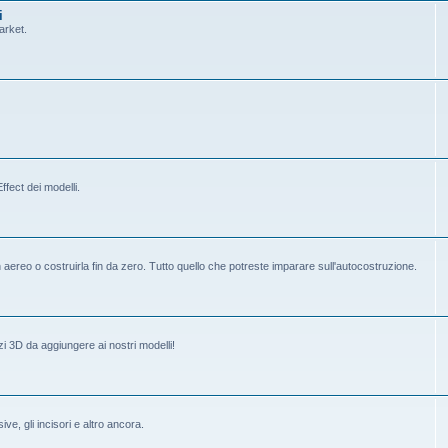
i
arket.
fect dei modelli.
ereo o costruirla fin da zero. Tutto quello che potreste imparare sull'autocostruzione.
i 3D da aggiungere ai nostri modelli!
ive, gli incisori e altro ancora.