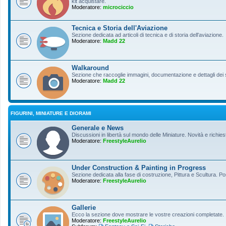
kit acquistare.
Moderatore:
microciccio
Tecnica e Storia dell'Aviazione
Sezione dedicata ad articoli di tecnica e di storia dell'aviazione.
Moderatore:
Madd 22
Walkaround
Sezione che raccoglie immagini, documentazione e dettagli dei so
Moderatore:
Madd 22
FIGURINI, MINIATURE E DIORAMI
Generale e News
Discussioni in libertà sul mondo delle Miniature. Novità e richiest
Moderatore:
FreestyleAurelio
Under Construction & Painting in Progress
Sezione dedicata alla fase di costruzione, Pittura e Scultura. Po
Moderatore:
FreestyleAurelio
Gallerie
Ecco la sezione dove mostrare le vostre creazioni completate.
Moderatore:
FreestyleAurelio