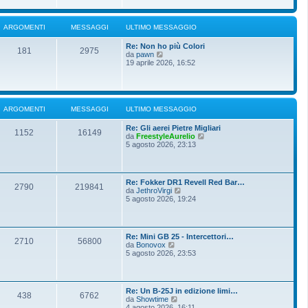
i
u
e
o
l
s
t
s
ARGOMENTI
MESSAGGI
ULTIMO MESSAGGIO
i
a
m
g
Re: Non ho più Colori
o
g
181
2975
V
da
pawn
m
i
e
19 aprile 2026, 16:52
e
o
d
s
i
s
u
a
l
g
t
g
ARGOMENTI
MESSAGGI
ULTIMO MESSAGGIO
i
i
m
o
Re: Gli aerei Pietre Migliari
o
1152
16149
V
da
FreestyleAurelio
m
e
5 agosto 2026, 23:13
e
d
s
i
s
u
a
l
g
Re: Fokker DR1 Revell Red Bar…
t
g
2790
219841
V
da
JethroVirgi
i
i
e
5 agosto 2026, 19:24
m
o
d
o
i
m
u
e
l
s
Re: Mini GB 25 - Intercettori…
t
2710
56800
s
V
da
Bonovox
i
a
e
5 agosto 2026, 23:53
m
g
d
o
g
i
m
i
u
e
o
l
s
Re: Un B-25J in edizione limi…
t
438
6762
s
V
da
Showtime
i
a
e
4 agosto 2026, 16:11