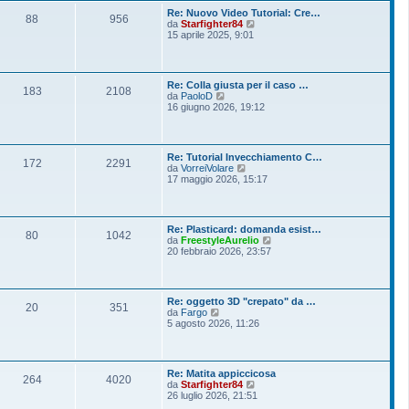
o
l
s
Re: Nuovo Video Tutorial: Cre…
t
88
956
s
V
da
Starfighter84
i
a
e
15 aprile 2025, 9:01
m
g
d
o
g
i
m
i
u
e
o
l
s
Re: Colla giusta per il caso …
t
183
2108
s
V
da
PaoloD
i
a
e
16 giugno 2026, 19:12
m
g
d
o
g
i
m
i
u
e
o
l
s
Re: Tutorial Invecchiamento C…
t
172
2291
s
V
da
VorreiVolare
i
a
e
17 maggio 2026, 15:17
m
g
d
o
g
i
m
i
u
e
o
l
s
Re: Plasticard: domanda esist…
t
80
1042
s
V
da
FreestyleAurelio
i
a
e
20 febbraio 2026, 23:57
m
g
d
o
g
i
m
i
u
e
o
l
s
Re: oggetto 3D "crepato" da …
t
20
351
s
V
da
Fargo
i
a
e
5 agosto 2026, 11:26
m
g
d
o
g
i
m
i
u
e
o
l
s
Re: Matita appiccicosa
t
264
4020
s
V
da
Starfighter84
i
a
e
26 luglio 2026, 21:51
m
g
d