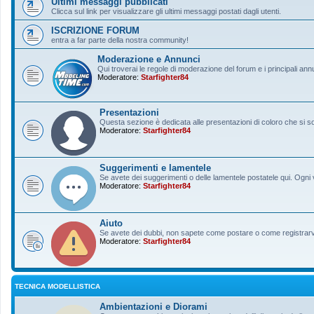
Ultimi messaggi pubblicati
Clicca sul link per visualizzare gli ultimi messaggi postati dagli utenti.
ISCRIZIONE FORUM
entra a far parte della nostra community!
Moderazione e Annunci
Qui troverai le regole di moderazione del forum e i principali ann
Moderatore:
Starfighter84
Presentazioni
Questa sezione è dedicata alle presentazioni di coloro che si sono
Moderatore:
Starfighter84
Suggerimenti e lamentele
Se avete dei suggerimenti o delle lamentele postatele qui. Ogni v
Moderatore:
Starfighter84
Aiuto
Se avete dei dubbi, non sapete come postare o come registrarvi, 
Moderatore:
Starfighter84
TECNICA MODELLISTICA
Ambientazioni e Diorami