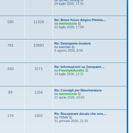
i
e
29 luglio 2026, 17:51
e
o
d
s
i
s
u
a
l
g
Re: Breve focus Airgoo Premiu…
t
g
585
11328
V
da
microciccio
i
i
e
22 luglio 2026, 17:58
m
o
d
o
i
m
u
e
l
s
Re: Detergente inodore
t
781
10683
s
V
da
washaki
i
a
e
6 agosto 2026, 8:56
m
g
d
o
g
i
m
i
u
e
o
l
s
Re: Informazioni su Zeropaint…
t
240
3271
s
V
da
FreestyleAurelio
i
a
e
14 luglio 2026, 12:21
m
g
d
o
g
i
m
i
u
e
o
l
s
Re: Consigli per Mascheratura
t
89
1204
s
V
da
microciccio
i
a
e
27 aprile 2026, 10:03
m
g
d
o
g
i
m
i
u
e
o
l
s
Re: Recuperare decals che non…
t
176
1902
s
V
da
Y85AV
i
a
e
31 gennaio 2026, 21:15
m
g
d
o
g
i
m
i
u
e