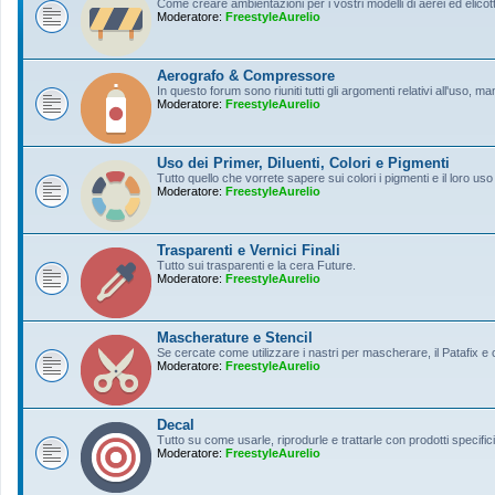
Come creare ambientazioni per i vostri modelli di aerei ed elicott
Moderatore:
FreestyleAurelio
Aerografo & Compressore
In questo forum sono riuniti tutti gli argomenti relativi all'uso, 
Moderatore:
FreestyleAurelio
Uso dei Primer, Diluenti, Colori e Pigmenti
Tutto quello che vorrete sapere sui colori i pigmenti e il loro uso
Moderatore:
FreestyleAurelio
Trasparenti e Vernici Finali
Tutto sui trasparenti e la cera Future.
Moderatore:
FreestyleAurelio
Mascherature e Stencil
Se cercate come utilizzare i nastri per mascherare, il Patafix e
Moderatore:
FreestyleAurelio
Decal
Tutto su come usarle, riprodurle e trattarle con prodotti specifici
Moderatore:
FreestyleAurelio