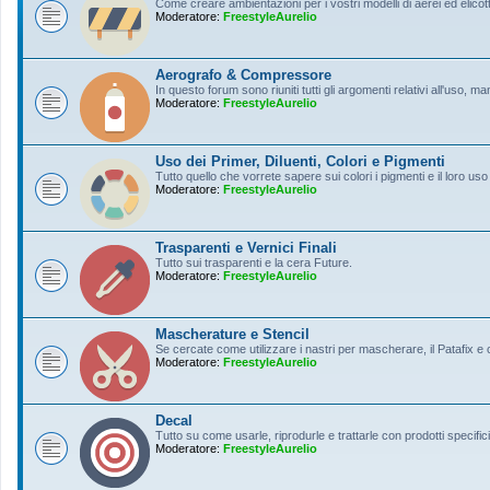
Come creare ambientazioni per i vostri modelli di aerei ed elicott
Moderatore:
FreestyleAurelio
Aerografo & Compressore
In questo forum sono riuniti tutti gli argomenti relativi all'uso, 
Moderatore:
FreestyleAurelio
Uso dei Primer, Diluenti, Colori e Pigmenti
Tutto quello che vorrete sapere sui colori i pigmenti e il loro uso
Moderatore:
FreestyleAurelio
Trasparenti e Vernici Finali
Tutto sui trasparenti e la cera Future.
Moderatore:
FreestyleAurelio
Mascherature e Stencil
Se cercate come utilizzare i nastri per mascherare, il Patafix e
Moderatore:
FreestyleAurelio
Decal
Tutto su come usarle, riprodurle e trattarle con prodotti specifici
Moderatore:
FreestyleAurelio