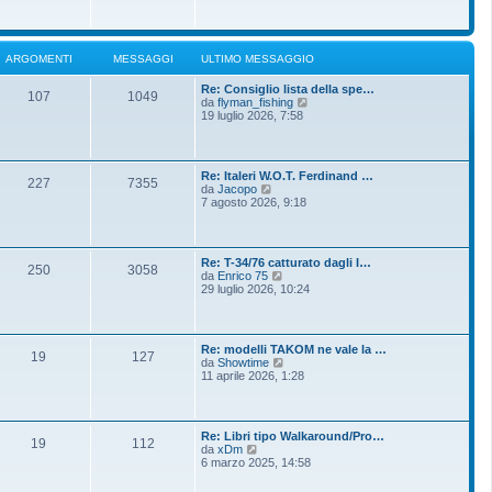
o
g
i
m
i
u
e
o
l
s
t
s
ARGOMENTI
MESSAGGI
ULTIMO MESSAGGIO
i
a
m
g
Re: Consiglio lista della spe…
o
g
107
1049
V
da
flyman_fishing
m
i
e
19 luglio 2026, 7:58
e
o
d
s
i
s
u
a
l
g
Re: Italeri W.O.T. Ferdinand …
t
g
227
7355
V
da
Jacopo
i
i
e
7 agosto 2026, 9:18
m
o
d
o
i
m
u
e
l
s
Re: T-34/76 catturato dagli I…
t
250
3058
s
V
da
Enrico 75
i
a
e
29 luglio 2026, 10:24
m
g
d
o
g
i
m
i
u
e
o
l
s
Re: modelli TAKOM ne vale la …
t
19
127
s
V
da
Showtime
i
a
e
11 aprile 2026, 1:28
m
g
d
o
g
i
m
i
u
e
o
l
s
Re: Libri tipo Walkaround/Pro…
t
19
112
s
V
da
xDm
i
a
e
6 marzo 2025, 14:58
m
g
d
o
g
i