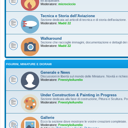
kit acquistare.
Moderatore:
microciccio
Tecnica e Storia dell'Aviazione
Sezione dedicata ad articoli di tecnica e di storia dell'aviazione.
Moderatore:
Madd 22
Walkaround
Sezione che raccoglie immagini, documentazione e dettagli dei so
Moderatore:
Madd 22
FIGURINI, MINIATURE E DIORAMI
Generale e News
Discussioni in libertà sul mondo delle Miniature. Novità e richiest
Moderatore:
FreestyleAurelio
Under Construction & Painting in Progress
Sezione dedicata alla fase di costruzione, Pittura e Scultura. Po
Moderatore:
FreestyleAurelio
Gallerie
Ecco la sezione dove mostrare le vostre creazioni completate.
Moderatore:
FreestyleAurelio