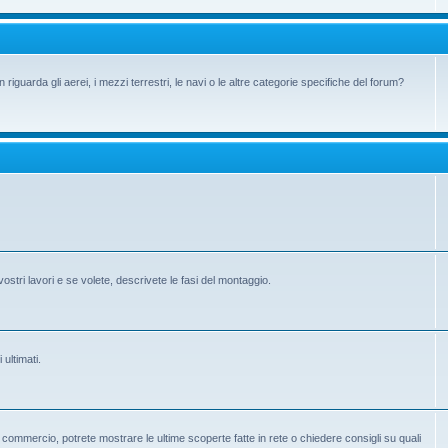
iguarda gli aerei, i mezzi terrestri, le navi o le altre categorie specifiche del forum?
vostri lavori e se volete, descrivete le fasi del montaggio.
 ultimati.
 in commercio, potrete mostrare le ultime scoperte fatte in rete o chiedere consigli su quali