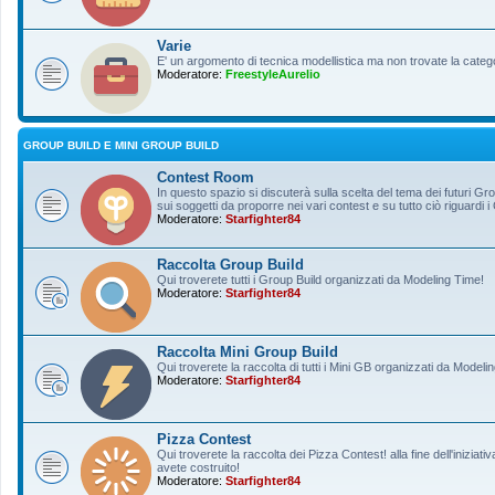
Varie
E' un argomento di tecnica modellistica ma non trovate la categ
Moderatore:
FreestyleAurelio
GROUP BUILD E MINI GROUP BUILD
Contest Room
In questo spazio si discuterà sulla scelta del tema dei futuri Gro
sui soggetti da proporre nei vari contest e su tutto ciò riguardi i
Moderatore:
Starfighter84
Raccolta Group Build
Qui troverete tutti i Group Build organizzati da Modeling Time!
Moderatore:
Starfighter84
Raccolta Mini Group Build
Qui troverete la raccolta di tutti i Mini GB organizzati da Modeli
Moderatore:
Starfighter84
Pizza Contest
Qui troverete la raccolta dei Pizza Contest! alla fine dell'inizia
avete costruito!
Moderatore:
Starfighter84