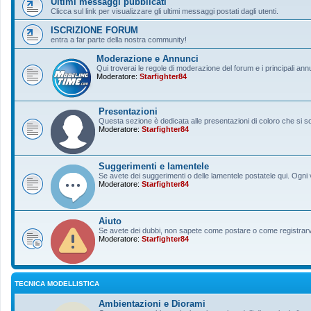
Ultimi messaggi pubblicati
Clicca sul link per visualizzare gli ultimi messaggi postati dagli utenti.
ISCRIZIONE FORUM
entra a far parte della nostra community!
Moderazione e Annunci
Qui troverai le regole di moderazione del forum e i principali ann
Moderatore:
Starfighter84
Presentazioni
Questa sezione è dedicata alle presentazioni di coloro che si sono
Moderatore:
Starfighter84
Suggerimenti e lamentele
Se avete dei suggerimenti o delle lamentele postatele qui. Ogni v
Moderatore:
Starfighter84
Aiuto
Se avete dei dubbi, non sapete come postare o come registrarvi, 
Moderatore:
Starfighter84
TECNICA MODELLISTICA
Ambientazioni e Diorami