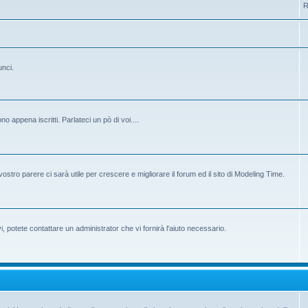
R
unci.
 appena iscritti. Parlateci un pò di voi....
ostro parere ci sarà utile per crescere e migliorare il forum ed il sito di Modeling Time.
potete contattare un administrator che vi fornirà l'aiuto necessario.