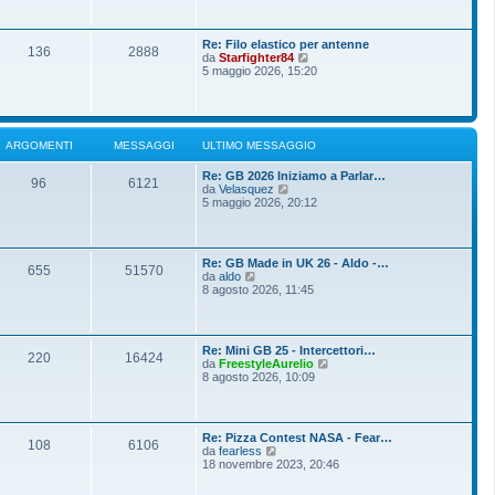
o
g
i
m
i
u
e
o
l
s
Re: Filo elastico per antenne
t
136
2888
s
V
da
Starfighter84
i
a
e
5 maggio 2026, 15:20
m
g
d
o
g
i
m
i
u
e
o
l
s
t
s
ARGOMENTI
MESSAGGI
ULTIMO MESSAGGIO
i
a
m
g
Re: GB 2026 Iniziamo a Parlar…
o
g
96
6121
V
da
Velasquez
m
i
e
5 maggio 2026, 20:12
e
o
d
s
i
s
u
a
l
g
Re: GB Made in UK 26 - Aldo -…
t
g
655
51570
V
da
aldo
i
i
e
8 agosto 2026, 11:45
m
o
d
o
i
m
u
e
l
s
Re: Mini GB 25 - Intercettori…
t
220
16424
s
V
da
FreestyleAurelio
i
a
e
8 agosto 2026, 10:09
m
g
d
o
g
i
m
i
u
e
o
l
s
Re: Pizza Contest NASA - Fear…
t
108
6106
s
V
da
fearless
i
a
e
18 novembre 2023, 20:46
m
g
d
o
g
i
m