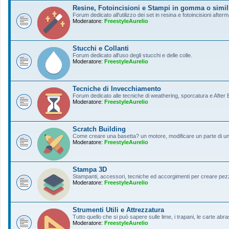
Resine, Fotoincisioni e Stampi in gomma o simil
Forum dedicato all'utilizzo dei set in resina e fotoincisioni afterm
Moderatore:
FreestyleAurelio
Stucchi e Collanti
Forum dedicato all'uso degli stucchi e delle colle.
Moderatore:
FreestyleAurelio
Tecniche di Invecchiamento
Forum dedicato alle tecniche di weathering, sporcatura e After Ef
Moderatore:
FreestyleAurelio
Scratch Building
Come creare una basetta? un motore, modificare un parte di un a
Moderatore:
FreestyleAurelio
Stampa 3D
Stampanti, accessori, tecniche ed accorgimenti per creare pezz
Moderatore:
FreestyleAurelio
Strumenti Utili e Attrezzatura
Tutto quello che si può sapere sulle lime, i trapani, le carte abras
Moderatore:
FreestyleAurelio