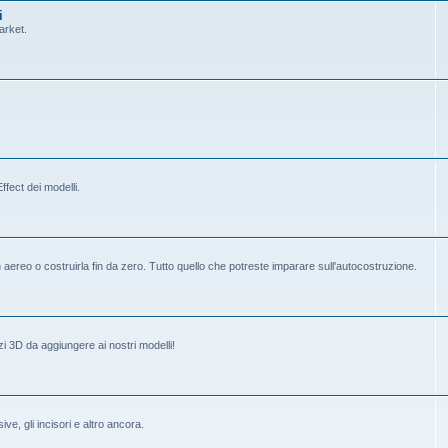
i
arket.
fect dei modelli.
ereo o costruirla fin da zero. Tutto quello che potreste imparare sull'autocostruzione.
i 3D da aggiungere ai nostri modelli!
ive, gli incisori e altro ancora.