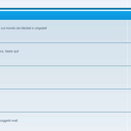
ul mondo dei blindati e cingolati!
s, fatelo qui!
ggetti reali.