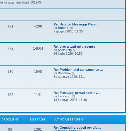
eindirizzamenti totali: 801975
Re: Uso dei Messaggi Privati …
191
4298
V
da
Bruno P
e
7 giugno 2026, 11:25
d
i
u
l
Re: ciao a tutti mi presento
772
14664
t
V
da
paolo72fg
i
e
26 luglio 2026, 20:50
m
d
o
i
m
u
e
l
Re: Problemi nel caricamento …
s
t
130
1540
V
da
Bonovox
s
i
e
31 gennaio 2026, 12:14
a
m
d
g
o
i
g
m
u
i
e
l
o
s
Re: Messaggi privati non invi…
t
165
1141
s
V
da
Enrico 75
i
a
e
13 febbraio 2025, 16:36
m
g
d
o
g
i
m
i
u
e
o
l
s
t
s
ARGOMENTI
MESSAGGI
ULTIMO MESSAGGIO
i
a
m
g
Re: Consigli prodotti per dio…
o
g
99
1391
V
da
flyman_fishing
m