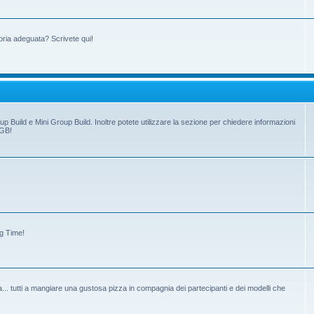
oria adeguata? Scrivete qui!
up Build e Mini Group Build. Inoltre potete utilizzare la sezione per chiedere informazioni
 GB!
ng Time!
tiva... tutti a mangiare una gustosa pizza in compagnia dei partecipanti e dei modelli che