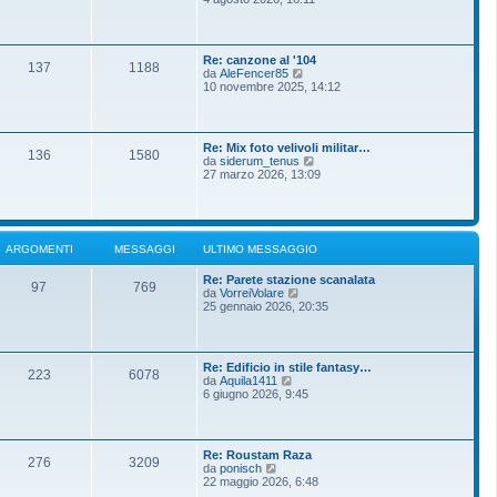
m
g
d
o
g
i
m
i
u
e
o
l
s
Re: canzone al '104
t
137
1188
s
V
da
AleFencer85
i
a
e
10 novembre 2025, 14:12
m
g
d
o
g
i
m
i
u
e
o
l
s
Re: Mix foto velivoli militar…
t
136
1580
s
V
da
siderum_tenus
i
a
e
27 marzo 2026, 13:09
m
g
d
o
g
i
m
i
u
e
o
l
s
t
s
ARGOMENTI
MESSAGGI
ULTIMO MESSAGGIO
i
a
m
g
Re: Parete stazione scanalata
o
g
97
769
V
da
VorreiVolare
m
i
e
25 gennaio 2026, 20:35
e
o
d
s
i
s
u
a
l
g
Re: Edificio in stile fantasy…
t
g
223
6078
V
da
Aquila1411
i
i
e
6 giugno 2026, 9:45
m
o
d
o
i
m
u
e
l
s
Re: Roustam Raza
t
276
3209
s
V
da
ponisch
i
a
e
22 maggio 2026, 6:48
m
g
d