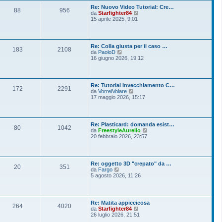
o
l
s
Re: Nuovo Video Tutorial: Cre…
t
88
956
s
V
da
Starfighter84
i
a
e
15 aprile 2025, 9:01
m
g
d
o
g
i
m
i
u
e
o
l
s
Re: Colla giusta per il caso …
t
183
2108
s
V
da
PaoloD
i
a
e
16 giugno 2026, 19:12
m
g
d
o
g
i
m
i
u
e
o
l
s
Re: Tutorial Invecchiamento C…
t
172
2291
s
V
da
VorreiVolare
i
a
e
17 maggio 2026, 15:17
m
g
d
o
g
i
m
i
u
e
o
l
s
Re: Plasticard: domanda esist…
t
80
1042
s
V
da
FreestyleAurelio
i
a
e
20 febbraio 2026, 23:57
m
g
d
o
g
i
m
i
u
e
o
l
s
Re: oggetto 3D "crepato" da …
t
20
351
s
V
da
Fargo
i
a
e
5 agosto 2026, 11:26
m
g
d
o
g
i
m
i
u
e
o
l
s
Re: Matita appiccicosa
t
264
4020
s
V
da
Starfighter84
i
a
e
26 luglio 2026, 21:51
m
g
d