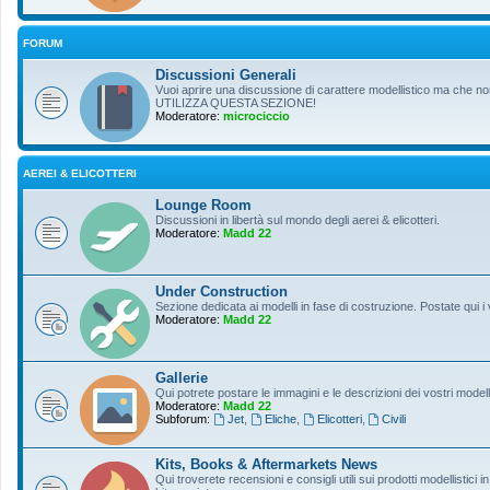
FORUM
Discussioni Generali
Vuoi aprire una discussione di carattere modellistico ma che non r
UTILIZZA QUESTA SEZIONE!
Moderatore:
microciccio
AEREI & ELICOTTERI
Lounge Room
Discussioni in libertà sul mondo degli aerei & elicotteri.
Moderatore:
Madd 22
Under Construction
Sezione dedicata ai modelli in fase di costruzione. Postate qui i 
Moderatore:
Madd 22
Gallerie
Qui potrete postare le immagini e le descrizioni dei vostri modelli
Moderatore:
Madd 22
Subforum:
Jet
,
Eliche
,
Elicotteri
,
Civili
Kits, Books & Aftermarkets News
Qui troverete recensioni e consigli utili sui prodotti modellistici