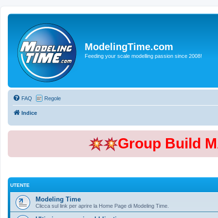
ModelingTime.com
Feeding your scale modelling passion since 2008!
FAQ
Regole
Indice
Group Build 
UTENTE
Modeling Time
Clicca sul link per aprire la Home Page di Modeling Time.