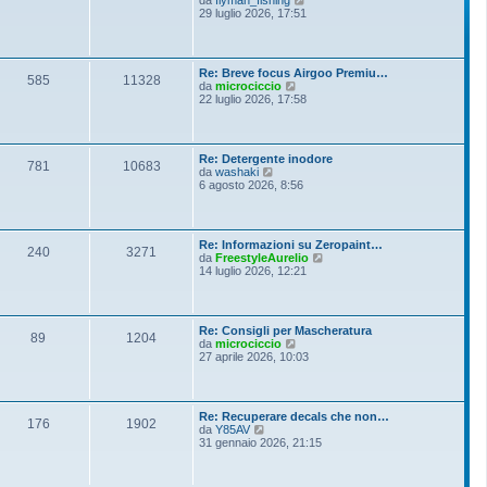
i
e
29 luglio 2026, 17:51
e
o
d
s
i
s
u
a
l
g
Re: Breve focus Airgoo Premiu…
t
g
585
11328
V
da
microciccio
i
i
e
22 luglio 2026, 17:58
m
o
d
o
i
m
u
e
l
s
Re: Detergente inodore
t
781
10683
s
V
da
washaki
i
a
e
6 agosto 2026, 8:56
m
g
d
o
g
i
m
i
u
e
o
l
s
Re: Informazioni su Zeropaint…
t
240
3271
s
V
da
FreestyleAurelio
i
a
e
14 luglio 2026, 12:21
m
g
d
o
g
i
m
i
u
e
o
l
s
Re: Consigli per Mascheratura
t
89
1204
s
V
da
microciccio
i
a
e
27 aprile 2026, 10:03
m
g
d
o
g
i
m
i
u
e
o
l
s
Re: Recuperare decals che non…
t
176
1902
s
V
da
Y85AV
i
a
e
31 gennaio 2026, 21:15
m
g
d
o
g
i
m
i
u
e