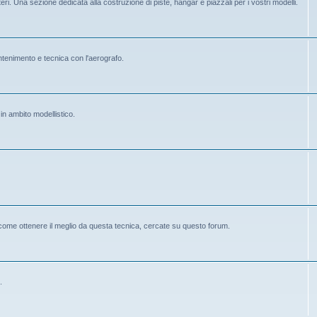
eri. Una sezione dedicata alla costruzione di piste, hangar e piazzali per i vostri modelli.
mantenimento e tecnica con l'aerografo.
 in ambito modellistico.
 come ottenere il meglio da questa tecnica, cercate su questo forum.
.