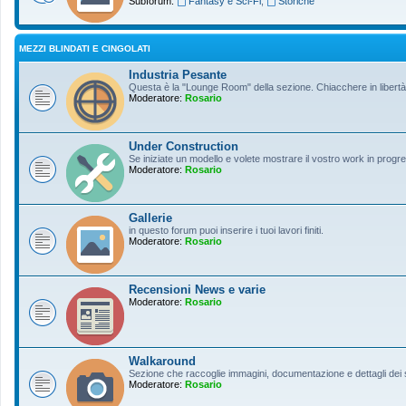
Subforum:
Fantasy e Sci-Fi
,
Storiche
MEZZI BLINDATI E CINGOLATI
Industria Pesante
Questa è la "Lounge Room" della sezione. Chiacchere in libertà s
Moderatore:
Rosario
Under Construction
Se iniziate un modello e volete mostrare il vostro work in progres
Moderatore:
Rosario
Gallerie
in questo forum puoi inserire i tuoi lavori finiti.
Moderatore:
Rosario
Recensioni News e varie
Moderatore:
Rosario
Walkaround
Sezione che raccoglie immagini, documentazione e dettagli dei so
Moderatore:
Rosario