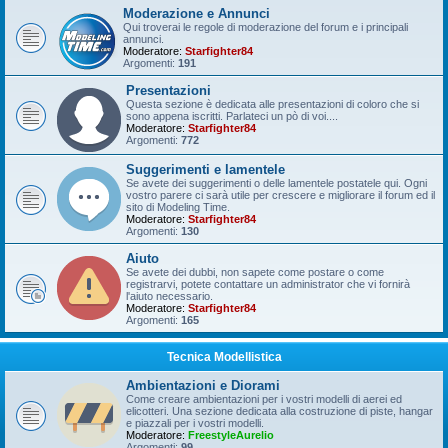
Moderazione e Annunci
Qui troverai le regole di moderazione del forum e i principali
annunci.
Moderatore:
Starfighter84
Argomenti:
191
Presentazioni
Questa sezione è dedicata alle presentazioni di coloro che si
sono appena iscritti. Parlateci un pò di voi....
Moderatore:
Starfighter84
Argomenti:
772
Suggerimenti e lamentele
Se avete dei suggerimenti o delle lamentele postatele qui. Ogni
vostro parere ci sarà utile per crescere e migliorare il forum ed il
sito di Modeling Time.
Moderatore:
Starfighter84
Argomenti:
130
Aiuto
Se avete dei dubbi, non sapete come postare o come
registrarvi, potete contattare un administrator che vi fornirà
l'aiuto necessario.
Moderatore:
Starfighter84
Argomenti:
165
Tecnica Modellistica
Ambientazioni e Diorami
Come creare ambientazioni per i vostri modelli di aerei ed
elicotteri. Una sezione dedicata alla costruzione di piste, hangar
e piazzali per i vostri modelli.
Moderatore:
FreestyleAurelio
Argomenti:
99