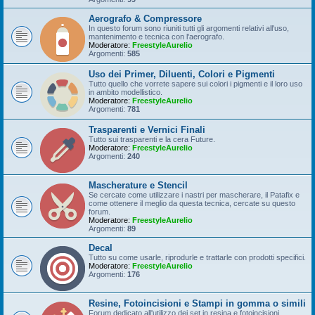
Aerografo & Compressore
In questo forum sono riuniti tutti gli argomenti relativi all'uso,
mantenimento e tecnica con l'aerografo.
Moderatore:
FreestyleAurelio
Argomenti:
585
Uso dei Primer, Diluenti, Colori e Pigmenti
Tutto quello che vorrete sapere sui colori i pigmenti e il loro uso
in ambito modellistico.
Moderatore:
FreestyleAurelio
Argomenti:
781
Trasparenti e Vernici Finali
Tutto sui trasparenti e la cera Future.
Moderatore:
FreestyleAurelio
Argomenti:
240
Mascherature e Stencil
Se cercate come utilizzare i nastri per mascherare, il Patafix e
come ottenere il meglio da questa tecnica, cercate su questo
forum.
Moderatore:
FreestyleAurelio
Argomenti:
89
Decal
Tutto su come usarle, riprodurle e trattarle con prodotti specifici.
Moderatore:
FreestyleAurelio
Argomenti:
176
Resine, Fotoincisioni e Stampi in gomma o simili
Forum dedicato all'utilizzo dei set in resina e fotoincisioni