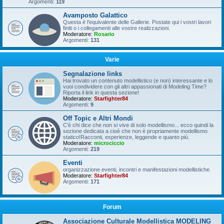
Argomenti:
119
Avamposto Galattico
Questa è l'equivalente delle Gallerie. Postate qui i vostri lavori
finiti o i collegamenti alle vostre realizzazioni.
Moderatore:
Rosario
Argomenti:
131
Varie
Segnalazione links
Hai trovato un contenuto modellistico (e non) interessante e lo
vuoi condividere con gli altri appassionati di Modeling Time?
Riporta il link in questa sezione!
Moderatore:
Starfighter84
Argomenti:
9
Off Topic e Altri Mondi
C'è chi dice che non si vive di solo modellismo... ecco quindi la
sezione dedicata a cioè che non è propriamente modellismo
statico!Racconti, esperienze, leggende e quanto più.
Moderatore:
microciccio
Argomenti:
219
Eventi
organizzazione eventi, incontri e manifestazioni modellistiche.
Moderatore:
Starfighter84
Argomenti:
171
Forum
Associazione Culturale Modellistica MODELING