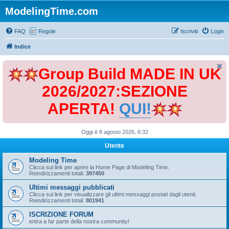
ModelingTime.com
FAQ
Regole
Iscriviti
Login
Indice
Group Build MADE IN UK
2026/2027:SEZIONE
APERTA!
QUI!
Oggi è 8 agosto 2026, 6:32
Utente
Modeling Time
Clicca sul link per aprire la Home Page di Modeling Time.
Reindirizzamenti totali:
397450
Ultimi messaggi pubblicati
Clicca sul link per visualizzare gli ultimi messaggi postati dagli utenti.
Reindirizzamenti totali:
801941
ISCRIZIONE FORUM
entra a far parte della nostra community!