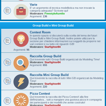
Varie
E' un argomento di tecnica modellistica ma non trovate la
categoria adeguata? Scrivete qui!
Moderatore:
FreestyleAurelio
Argomenti:
136
Group Build e Mini Group Build
Contest Room
In questo spazio si discuterà sulla scelta del tema dei futuri
Group Build e Mini Group Build. Inoltre potete utilizzare la
sezione per chiedere informazioni sui soggetti da proporre nei
vari contest e su tutto ciò riguardi i GB!
Moderatore:
Starfighter84
Argomenti:
96
Raccolta Group Build
Qui troverete tutti i Group Build organizzati da Modeling Time!
Moderatore:
Starfighter84
Argomenti:
655
Raccolta Mini Group Build
Qui troverete la raccolta di tutti i Mini GB organizzati da Modeling
Time!
Moderatore:
Starfighter84
Argomenti:
220
Pizza Contest
Qui troverete la raccolta dei Pizza Contest! alla fine
dell'iniziativa... tutti a mangiare una gustosa pizza in compagnia
dei partecipanti e dei modelli che avete costruito!
Moderatore:
Starfighter84