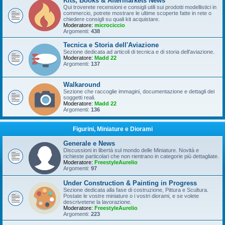
Kits, Books & Aftermarkets News
Qui troverete recensioni e consigli utili sui prodotti modellistici in
commercio, potrete mostrare le ultime scoperte fatte in rete o
chiedere consigli su quali kit acquistare.
Moderatore:
microciccio
Argomenti:
438
Tecnica e Storia dell'Aviazione
Sezione dedicata ad articoli di tecnica e di storia dell'aviazione.
Moderatore:
Madd 22
Argomenti:
137
Walkaround
Sezione che raccoglie immagini, documentazione e dettagli dei
soggetti reali.
Moderatore:
Madd 22
Argomenti:
136
Figurini, Miniature e Diorami
Generale e News
Discussioni in libertà sul mondo delle Miniature. Novità e
richieste particolari che non rientrano in categorie più dettagliate.
Moderatore:
FreestyleAurelio
Argomenti:
97
Under Construction & Painting in Progress
Sezione dedicata alla fase di costruzione, Pittura e Scultura.
Postate le vostre miniature o i vostri diorami, e se volete
descrivetene la lavorazione.
Moderatore:
FreestyleAurelio
Argomenti:
223