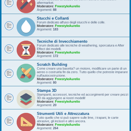
aftermarket.
Moderatore:
FreestyleAurelio
Argomenti:
88
Stucchi e Collanti
Forum dedicato all'uso degli stucchi e delle colle.
Moderatore:
FreestyleAurelio
Argomenti:
183
Tecniche di Invecchiamento
Forum dedicato alle tecniche di weathering, sporcatura e After
Effect dei modelli.
Moderatore:
FreestyleAurelio
Argomenti:
172
Scratch Building
Come creare una basetta? un motore, modificare un parte di un
aereo o costruirla fin da zero. Tutto quello che potreste imparare
sull'autocostruzione.
Moderatore:
FreestyleAurelio
Argomenti:
80
Stampa 3D
Stampanti, accessori, tecniche ed accorgimenti per creare pezzi
3D da aggiungere ai nostri modelli!
Moderatore:
FreestyleAurelio
Argomenti:
20
Strumenti Utili e Attrezzatura
Tutto quello che si può sapere sulle lime, i trapani, le carte
abrasive, gli incisori e altro ancora.
Moderatore:
FreestyleAurelio
Argomenti:
264