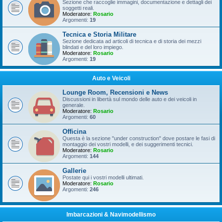
Sezione che raccoglie immagini, documentazione e dettagli dei
soggetti reali.
Moderatore:
Rosario
Argomenti:
19
Tecnica e Storia Militare
Sezione dedicata ad articoli di tecnica e di storia dei mezzi
blindati e del loro impiego.
Moderatore:
Rosario
Argomenti:
19
Auto e Veicoli
Lounge Room, Recensioni e News
Discussioni in libertà sul mondo delle auto e dei veicoli in
generale.
Moderatore:
Rosario
Argomenti:
60
Officina
Questa è la sezione "under construction" dove postare le fasi di
montaggio dei vostri modelli, e dei suggerimenti tecnici.
Moderatore:
Rosario
Argomenti:
144
Gallerie
Postate qui i vostri modelli ultimati.
Moderatore:
Rosario
Argomenti:
246
Imbarcazioni & Navimodellismo