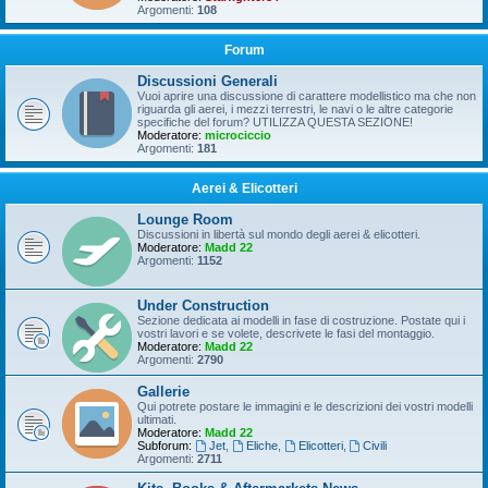
Argomenti:
108
Forum
Discussioni Generali
Vuoi aprire una discussione di carattere modellistico ma che non
riguarda gli aerei, i mezzi terrestri, le navi o le altre categorie
specifiche del forum? UTILIZZA QUESTA SEZIONE!
Moderatore:
microciccio
Argomenti:
181
Aerei & Elicotteri
Lounge Room
Discussioni in libertà sul mondo degli aerei & elicotteri.
Moderatore:
Madd 22
Argomenti:
1152
Under Construction
Sezione dedicata ai modelli in fase di costruzione. Postate qui i
vostri lavori e se volete, descrivete le fasi del montaggio.
Moderatore:
Madd 22
Argomenti:
2790
Gallerie
Qui potrete postare le immagini e le descrizioni dei vostri modelli
ultimati.
Moderatore:
Madd 22
Subforum:
Jet
,
Eliche
,
Elicotteri
,
Civili
Argomenti:
2711