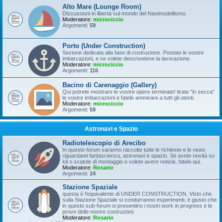
Alto Mare (Lounge Room)
Discussioni in libertà sul mondo del Navimodellismo.
Moderatore:
microciccio
Argomenti:
59
Porto (Under Construction)
Sezione dedicata alla fase di costruzione. Postate le vostre
imbarcazioni, e se volete descrivetene la lavorazione.
Moderatore:
microciccio
Argomenti:
116
Bacino di Carenaggio (Gallery)
Qui potrete mostrare le vostre opere terminate! tirate "in secca"
le vostre imbarcazioni e fatele ammirare a tutti gli utenti.
Moderatore:
microciccio
Argomenti:
59
Astronavi e Spazio
Radiotelescopio di Arecibo
In questo forum saranno raccolte tutte le richieste e le news
riguardanti fantascienza, astronavi e spazio. Se avete novità su
kit o scatole di montaggio o volete avere notizie, fatelo qui.
Moderatore:
Rosario
Argomenti:
24
Stazione Spaziale
questa è l'equivalente di UNDER CONSTRUCTION. Visto che
sulla Stazione Spaziale si condurranno esperimenti, è giusto che
in questo sub-forum si presentino i nostri work in progress e le
prove delle nostre costruzioni.
Moderatore:
Rosario