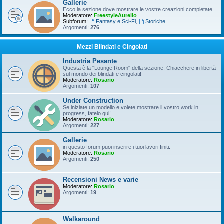
Gallerie
Ecco la sezione dove mostrare le vostre creazioni completate.
Moderatore:
FreestyleAurelio
Subforum:
Fantasy e Sci-Fi
,
Storiche
Argomenti:
276
Mezzi Blindati e Cingolati
Industria Pesante
Questa è la "Lounge Room" della sezione. Chiacchere in libertà
sul mondo dei blindati e cingolati!
Moderatore:
Rosario
Argomenti:
107
Under Construction
Se iniziate un modello e volete mostrare il vostro work in
progress, fatelo qui!
Moderatore:
Rosario
Argomenti:
227
Gallerie
in questo forum puoi inserire i tuoi lavori finiti.
Moderatore:
Rosario
Argomenti:
250
Recensioni News e varie
Moderatore:
Rosario
Argomenti:
19
Walkaround