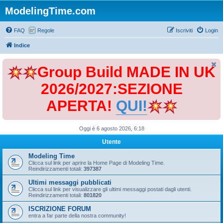
ModelingTime.com
FAQ
Regole
Iscriviti
Login
Indice
Group Build MADE IN UK
2026/2027:SEZIONE
APERTA!
QUI!
Oggi è 6 agosto 2026, 6:18
Utente
Modeling Time
Clicca sul link per aprire la Home Page di Modeling Time.
Reindirizzamenti totali:
397387
Ultimi messaggi pubblicati
Clicca sul link per visualizzare gli ultimi messaggi postati dagli utenti.
Reindirizzamenti totali:
801820
ISCRIZIONE FORUM
entra a far parte della nostra community!