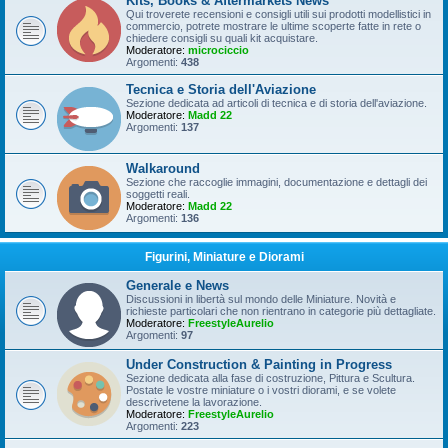
Kits, Books & Aftermarkets News
Qui troverete recensioni e consigli utili sui prodotti modellistici in
commercio, potrete mostrare le ultime scoperte fatte in rete o
chiedere consigli su quali kit acquistare.
Moderatore:
microciccio
Argomenti:
438
Tecnica e Storia dell'Aviazione
Sezione dedicata ad articoli di tecnica e di storia dell'aviazione.
Moderatore:
Madd 22
Argomenti:
137
Walkaround
Sezione che raccoglie immagini, documentazione e dettagli dei
soggetti reali.
Moderatore:
Madd 22
Argomenti:
136
Figurini, Miniature e Diorami
Generale e News
Discussioni in libertà sul mondo delle Miniature. Novità e
richieste particolari che non rientrano in categorie più dettagliate.
Moderatore:
FreestyleAurelio
Argomenti:
97
Under Construction & Painting in Progress
Sezione dedicata alla fase di costruzione, Pittura e Scultura.
Postate le vostre miniature o i vostri diorami, e se volete
descrivetene la lavorazione.
Moderatore:
FreestyleAurelio
Argomenti:
223