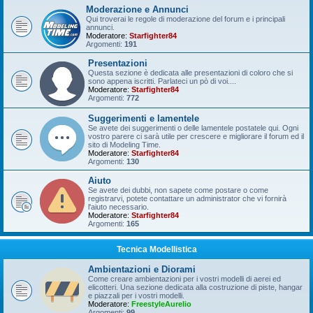
Moderazione e Annunci
Qui troverai le regole di moderazione del forum e i principali
annunci.
Moderatore:
Starfighter84
Argomenti:
191
Presentazioni
Questa sezione è dedicata alle presentazioni di coloro che si
sono appena iscritti. Parlateci un pò di voi....
Moderatore:
Starfighter84
Argomenti:
772
Suggerimenti e lamentele
Se avete dei suggerimenti o delle lamentele postatele qui. Ogni
vostro parere ci sarà utile per crescere e migliorare il forum ed il
sito di Modeling Time.
Moderatore:
Starfighter84
Argomenti:
130
Aiuto
Se avete dei dubbi, non sapete come postare o come
registrarvi, potete contattare un administrator che vi fornirà
l'aiuto necessario.
Moderatore:
Starfighter84
Argomenti:
165
Tecnica Modellistica
Ambientazioni e Diorami
Come creare ambientazioni per i vostri modelli di aerei ed
elicotteri. Una sezione dedicata alla costruzione di piste, hangar
e piazzali per i vostri modelli.
Moderatore:
FreestyleAurelio
Argomenti:
99