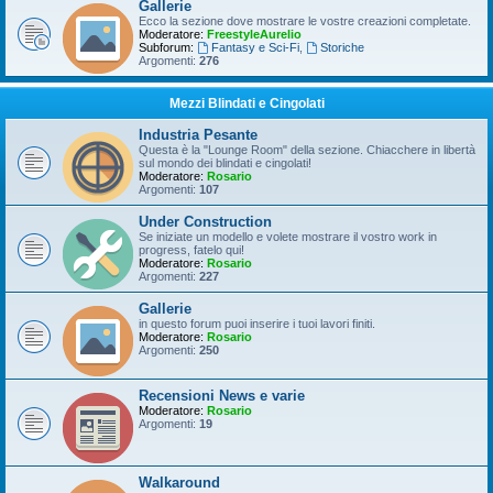
Gallerie
Ecco la sezione dove mostrare le vostre creazioni completate.
Moderatore:
FreestyleAurelio
Subforum:
Fantasy e Sci-Fi
,
Storiche
Argomenti:
276
Mezzi Blindati e Cingolati
Industria Pesante
Questa è la "Lounge Room" della sezione. Chiacchere in libertà
sul mondo dei blindati e cingolati!
Moderatore:
Rosario
Argomenti:
107
Under Construction
Se iniziate un modello e volete mostrare il vostro work in
progress, fatelo qui!
Moderatore:
Rosario
Argomenti:
227
Gallerie
in questo forum puoi inserire i tuoi lavori finiti.
Moderatore:
Rosario
Argomenti:
250
Recensioni News e varie
Moderatore:
Rosario
Argomenti:
19
Walkaround