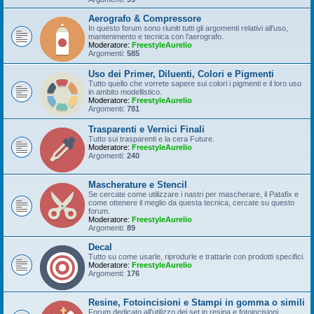
Aerografo & Compressore
In questo forum sono riuniti tutti gli argomenti relativi all'uso,
mantenimento e tecnica con l'aerografo.
Moderatore:
FreestyleAurelio
Argomenti:
585
Uso dei Primer, Diluenti, Colori e Pigmenti
Tutto quello che vorrete sapere sui colori i pigmenti e il loro uso
in ambito modellistico.
Moderatore:
FreestyleAurelio
Argomenti:
781
Trasparenti e Vernici Finali
Tutto sui trasparenti e la cera Future.
Moderatore:
FreestyleAurelio
Argomenti:
240
Mascherature e Stencil
Se cercate come utilizzare i nastri per mascherare, il Patafix e
come ottenere il meglio da questa tecnica, cercate su questo
forum.
Moderatore:
FreestyleAurelio
Argomenti:
89
Decal
Tutto su come usarle, riprodurle e trattarle con prodotti specifici.
Moderatore:
FreestyleAurelio
Argomenti:
176
Resine, Fotoincisioni e Stampi in gomma o simili
Forum dedicato all'utilizzo dei set in resina e fotoincisioni