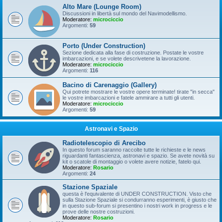
Alto Mare (Lounge Room)
Discussioni in libertà sul mondo del Navimodellismo.
Moderatore:
microciccio
Argomenti:
59
Porto (Under Construction)
Sezione dedicata alla fase di costruzione. Postate le vostre
imbarcazioni, e se volete descrivetene la lavorazione.
Moderatore:
microciccio
Argomenti:
116
Bacino di Carenaggio (Gallery)
Qui potrete mostrare le vostre opere terminate! tirate "in secca"
le vostre imbarcazioni e fatele ammirare a tutti gli utenti.
Moderatore:
microciccio
Argomenti:
59
Astronavi e Spazio
Radiotelescopio di Arecibo
In questo forum saranno raccolte tutte le richieste e le news
riguardanti fantascienza, astronavi e spazio. Se avete novità su
kit o scatole di montaggio o volete avere notizie, fatelo qui.
Moderatore:
Rosario
Argomenti:
24
Stazione Spaziale
questa è l'equivalente di UNDER CONSTRUCTION. Visto che
sulla Stazione Spaziale si condurranno esperimenti, è giusto che
in questo sub-forum si presentino i nostri work in progress e le
prove delle nostre costruzioni.
Moderatore:
Rosario