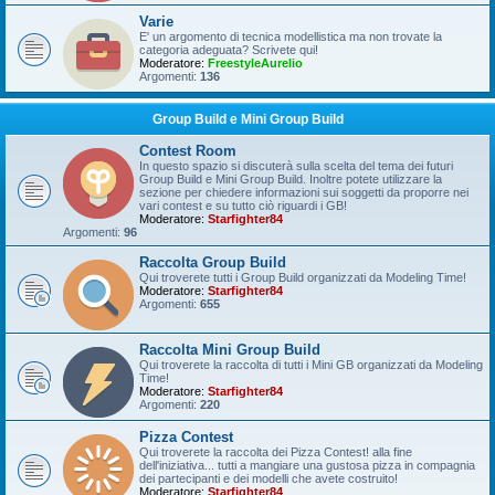
Varie
E' un argomento di tecnica modellistica ma non trovate la
categoria adeguata? Scrivete qui!
Moderatore:
FreestyleAurelio
Argomenti:
136
Group Build e Mini Group Build
Contest Room
In questo spazio si discuterà sulla scelta del tema dei futuri
Group Build e Mini Group Build. Inoltre potete utilizzare la
sezione per chiedere informazioni sui soggetti da proporre nei
vari contest e su tutto ciò riguardi i GB!
Moderatore:
Starfighter84
Argomenti:
96
Raccolta Group Build
Qui troverete tutti i Group Build organizzati da Modeling Time!
Moderatore:
Starfighter84
Argomenti:
655
Raccolta Mini Group Build
Qui troverete la raccolta di tutti i Mini GB organizzati da Modeling
Time!
Moderatore:
Starfighter84
Argomenti:
220
Pizza Contest
Qui troverete la raccolta dei Pizza Contest! alla fine
dell'iniziativa... tutti a mangiare una gustosa pizza in compagnia
dei partecipanti e dei modelli che avete costruito!
Moderatore:
Starfighter84