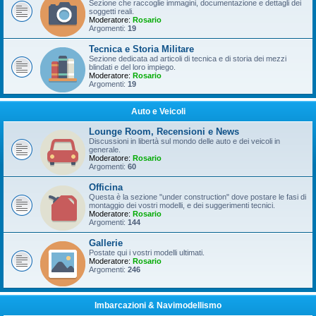
Sezione che raccoglie immagini, documentazione e dettagli dei
soggetti reali.
Moderatore:
Rosario
Argomenti:
19
Tecnica e Storia Militare
Sezione dedicata ad articoli di tecnica e di storia dei mezzi
blindati e del loro impiego.
Moderatore:
Rosario
Argomenti:
19
Auto e Veicoli
Lounge Room, Recensioni e News
Discussioni in libertà sul mondo delle auto e dei veicoli in
generale.
Moderatore:
Rosario
Argomenti:
60
Officina
Questa è la sezione "under construction" dove postare le fasi di
montaggio dei vostri modelli, e dei suggerimenti tecnici.
Moderatore:
Rosario
Argomenti:
144
Gallerie
Postate qui i vostri modelli ultimati.
Moderatore:
Rosario
Argomenti:
246
Imbarcazioni & Navimodellismo