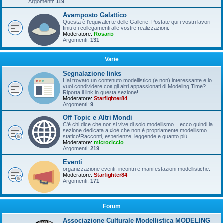
Argomenti:
119
Avamposto Galattico
Questa è l'equivalente delle Gallerie. Postate qui i vostri lavori
finiti o i collegamenti alle vostre realizzazioni.
Moderatore:
Rosario
Argomenti:
131
Varie
Segnalazione links
Hai trovato un contenuto modellistico (e non) interessante e lo
vuoi condividere con gli altri appassionati di Modeling Time?
Riporta il link in questa sezione!
Moderatore:
Starfighter84
Argomenti:
9
Off Topic e Altri Mondi
C'è chi dice che non si vive di solo modellismo... ecco quindi la
sezione dedicata a cioè che non è propriamente modellismo
statico!Racconti, esperienze, leggende e quanto più.
Moderatore:
microciccio
Argomenti:
219
Eventi
organizzazione eventi, incontri e manifestazioni modellistiche.
Moderatore:
Starfighter84
Argomenti:
171
Forum
Associazione Culturale Modellistica MODELING