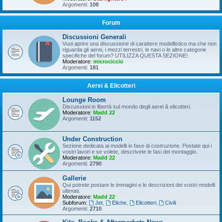
Argomenti:
108
Forum
Discussioni Generali
Vuoi aprire una discussione di carattere modellistico ma che non
riguarda gli aerei, i mezzi terrestri, le navi o le altre categorie
specifiche del forum? UTILIZZA QUESTA SEZIONE!
Moderatore:
microciccio
Argomenti:
181
Aerei & Elicotteri
Lounge Room
Discussioni in libertà sul mondo degli aerei & elicotteri.
Moderatore:
Madd 22
Argomenti:
1152
Under Construction
Sezione dedicata ai modelli in fase di costruzione. Postate qui i
vostri lavori e se volete, descrivete le fasi del montaggio.
Moderatore:
Madd 22
Argomenti:
2790
Gallerie
Qui potrete postare le immagini e le descrizioni dei vostri modelli
ultimati.
Moderatore:
Madd 22
Subforum:
Jet
,
Eliche
,
Elicotteri
,
Civili
Argomenti:
2710