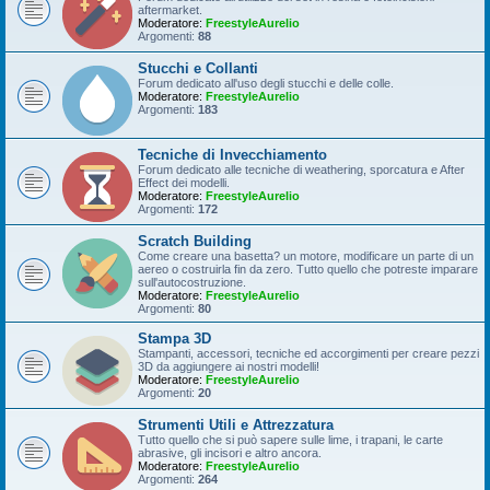
aftermarket.
Moderatore:
FreestyleAurelio
Argomenti:
88
Stucchi e Collanti
Forum dedicato all'uso degli stucchi e delle colle.
Moderatore:
FreestyleAurelio
Argomenti:
183
Tecniche di Invecchiamento
Forum dedicato alle tecniche di weathering, sporcatura e After
Effect dei modelli.
Moderatore:
FreestyleAurelio
Argomenti:
172
Scratch Building
Come creare una basetta? un motore, modificare un parte di un
aereo o costruirla fin da zero. Tutto quello che potreste imparare
sull'autocostruzione.
Moderatore:
FreestyleAurelio
Argomenti:
80
Stampa 3D
Stampanti, accessori, tecniche ed accorgimenti per creare pezzi
3D da aggiungere ai nostri modelli!
Moderatore:
FreestyleAurelio
Argomenti:
20
Strumenti Utili e Attrezzatura
Tutto quello che si può sapere sulle lime, i trapani, le carte
abrasive, gli incisori e altro ancora.
Moderatore:
FreestyleAurelio
Argomenti:
264