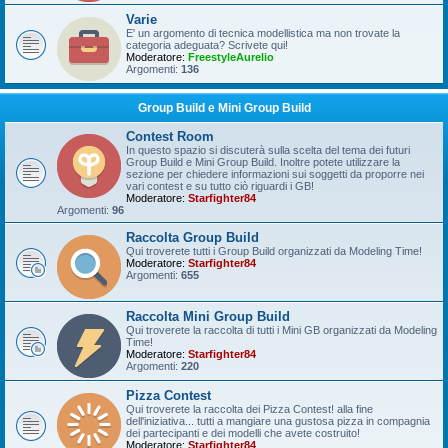
Varie
E' un argomento di tecnica modellistica ma non trovate la
categoria adeguata? Scrivete qui!
Moderatore:
FreestyleAurelio
Argomenti:
136
Group Build e Mini Group Build
Contest Room
In questo spazio si discuterà sulla scelta del tema dei futuri
Group Build e Mini Group Build. Inoltre potete utilizzare la
sezione per chiedere informazioni sui soggetti da proporre nei
vari contest e su tutto ciò riguardi i GB!
Moderatore:
Starfighter84
Argomenti:
96
Raccolta Group Build
Qui troverete tutti i Group Build organizzati da Modeling Time!
Moderatore:
Starfighter84
Argomenti:
655
Raccolta Mini Group Build
Qui troverete la raccolta di tutti i Mini GB organizzati da Modeling
Time!
Moderatore:
Starfighter84
Argomenti:
220
Pizza Contest
Qui troverete la raccolta dei Pizza Contest! alla fine
dell'iniziativa... tutti a mangiare una gustosa pizza in compagnia
dei partecipanti e dei modelli che avete costruito!
Moderatore:
Starfighter84