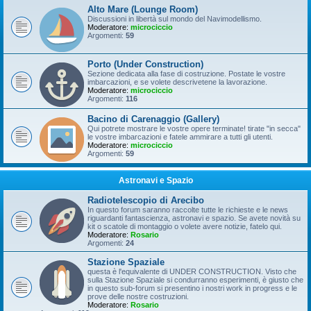
Alto Mare (Lounge Room)
Discussioni in libertà sul mondo del Navimodellismo.
Moderatore:
microciccio
Argomenti:
59
Porto (Under Construction)
Sezione dedicata alla fase di costruzione. Postate le vostre
imbarcazioni, e se volete descrivetene la lavorazione.
Moderatore:
microciccio
Argomenti:
116
Bacino di Carenaggio (Gallery)
Qui potrete mostrare le vostre opere terminate! tirate "in secca"
le vostre imbarcazioni e fatele ammirare a tutti gli utenti.
Moderatore:
microciccio
Argomenti:
59
Astronavi e Spazio
Radiotelescopio di Arecibo
In questo forum saranno raccolte tutte le richieste e le news
riguardanti fantascienza, astronavi e spazio. Se avete novità su
kit o scatole di montaggio o volete avere notizie, fatelo qui.
Moderatore:
Rosario
Argomenti:
24
Stazione Spaziale
questa è l'equivalente di UNDER CONSTRUCTION. Visto che
sulla Stazione Spaziale si condurranno esperimenti, è giusto che
in questo sub-forum si presentino i nostri work in progress e le
prove delle nostre costruzioni.
Moderatore:
Rosario