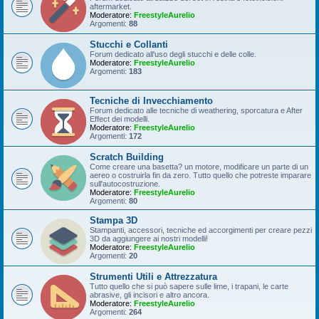
aftermarket.
Moderatore:
FreestyleAurelio
Argomenti:
88
Stucchi e Collanti
Forum dedicato all'uso degli stucchi e delle colle.
Moderatore:
FreestyleAurelio
Argomenti:
183
Tecniche di Invecchiamento
Forum dedicato alle tecniche di weathering, sporcatura e After
Effect dei modelli.
Moderatore:
FreestyleAurelio
Argomenti:
172
Scratch Building
Come creare una basetta? un motore, modificare un parte di un
aereo o costruirla fin da zero. Tutto quello che potreste imparare
sull'autocostruzione.
Moderatore:
FreestyleAurelio
Argomenti:
80
Stampa 3D
Stampanti, accessori, tecniche ed accorgimenti per creare pezzi
3D da aggiungere ai nostri modelli!
Moderatore:
FreestyleAurelio
Argomenti:
20
Strumenti Utili e Attrezzatura
Tutto quello che si può sapere sulle lime, i trapani, le carte
abrasive, gli incisori e altro ancora.
Moderatore:
FreestyleAurelio
Argomenti:
264