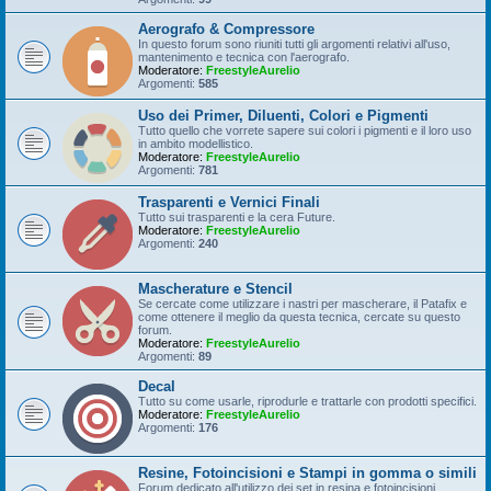
Aerografo & Compressore
In questo forum sono riuniti tutti gli argomenti relativi all'uso,
mantenimento e tecnica con l'aerografo.
Moderatore:
FreestyleAurelio
Argomenti:
585
Uso dei Primer, Diluenti, Colori e Pigmenti
Tutto quello che vorrete sapere sui colori i pigmenti e il loro uso
in ambito modellistico.
Moderatore:
FreestyleAurelio
Argomenti:
781
Trasparenti e Vernici Finali
Tutto sui trasparenti e la cera Future.
Moderatore:
FreestyleAurelio
Argomenti:
240
Mascherature e Stencil
Se cercate come utilizzare i nastri per mascherare, il Patafix e
come ottenere il meglio da questa tecnica, cercate su questo
forum.
Moderatore:
FreestyleAurelio
Argomenti:
89
Decal
Tutto su come usarle, riprodurle e trattarle con prodotti specifici.
Moderatore:
FreestyleAurelio
Argomenti:
176
Resine, Fotoincisioni e Stampi in gomma o simili
Forum dedicato all'utilizzo dei set in resina e fotoincisioni