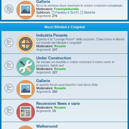
Gallerie
Ecco la sezione dove mostrare le vostre creazioni completate.
Moderatore:
FreestyleAurelio
Subforum:
Fantasy e Sci-Fi
,
Storiche
Argomenti:
276
Mezzi Blindati e Cingolati
Industria Pesante
Questa è la "Lounge Room" della sezione. Chiacchere in libertà
sul mondo dei blindati e cingolati!
Moderatore:
Rosario
Argomenti:
107
Under Construction
Se iniziate un modello e volete mostrare il vostro work in
progress, fatelo qui!
Moderatore:
Rosario
Argomenti:
227
Gallerie
in questo forum puoi inserire i tuoi lavori finiti.
Moderatore:
Rosario
Argomenti:
250
Recensioni News e varie
Moderatore:
Rosario
Argomenti:
19
Walkaround