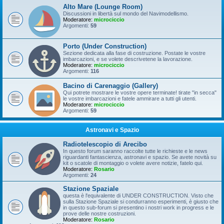
Alto Mare (Lounge Room)
Discussioni in libertà sul mondo del Navimodellismo.
Moderatore:
microciccio
Argomenti:
59
Porto (Under Construction)
Sezione dedicata alla fase di costruzione. Postate le vostre
imbarcazioni, e se volete descrivetene la lavorazione.
Moderatore:
microciccio
Argomenti:
116
Bacino di Carenaggio (Gallery)
Qui potrete mostrare le vostre opere terminate! tirate "in secca"
le vostre imbarcazioni e fatele ammirare a tutti gli utenti.
Moderatore:
microciccio
Argomenti:
59
Astronavi e Spazio
Radiotelescopio di Arecibo
In questo forum saranno raccolte tutte le richieste e le news
riguardanti fantascienza, astronavi e spazio. Se avete novità su
kit o scatole di montaggio o volete avere notizie, fatelo qui.
Moderatore:
Rosario
Argomenti:
24
Stazione Spaziale
questa è l'equivalente di UNDER CONSTRUCTION. Visto che
sulla Stazione Spaziale si condurranno esperimenti, è giusto che
in questo sub-forum si presentino i nostri work in progress e le
prove delle nostre costruzioni.
Moderatore:
Rosario