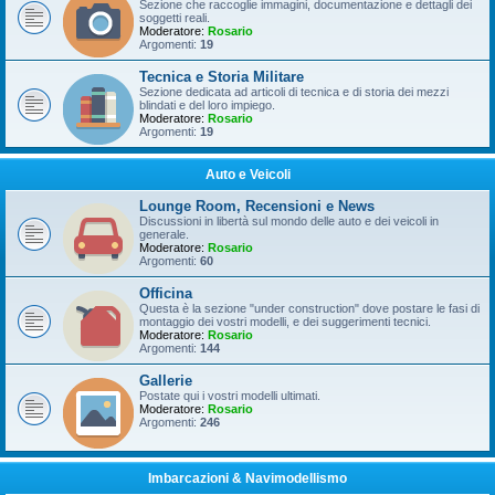
Sezione che raccoglie immagini, documentazione e dettagli dei
soggetti reali.
Moderatore:
Rosario
Argomenti:
19
Tecnica e Storia Militare
Sezione dedicata ad articoli di tecnica e di storia dei mezzi
blindati e del loro impiego.
Moderatore:
Rosario
Argomenti:
19
Auto e Veicoli
Lounge Room, Recensioni e News
Discussioni in libertà sul mondo delle auto e dei veicoli in
generale.
Moderatore:
Rosario
Argomenti:
60
Officina
Questa è la sezione "under construction" dove postare le fasi di
montaggio dei vostri modelli, e dei suggerimenti tecnici.
Moderatore:
Rosario
Argomenti:
144
Gallerie
Postate qui i vostri modelli ultimati.
Moderatore:
Rosario
Argomenti:
246
Imbarcazioni & Navimodellismo