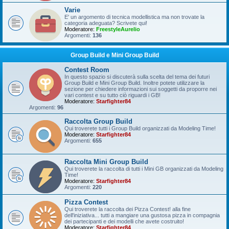
Varie
E' un argomento di tecnica modellistica ma non trovate la
categoria adeguata? Scrivete qui!
Moderatore:
FreestyleAurelio
Argomenti:
136
Group Build e Mini Group Build
Contest Room
In questo spazio si discuterà sulla scelta del tema dei futuri
Group Build e Mini Group Build. Inoltre potete utilizzare la
sezione per chiedere informazioni sui soggetti da proporre nei
vari contest e su tutto ciò riguardi i GB!
Moderatore:
Starfighter84
Argomenti:
96
Raccolta Group Build
Qui troverete tutti i Group Build organizzati da Modeling Time!
Moderatore:
Starfighter84
Argomenti:
655
Raccolta Mini Group Build
Qui troverete la raccolta di tutti i Mini GB organizzati da Modeling
Time!
Moderatore:
Starfighter84
Argomenti:
220
Pizza Contest
Qui troverete la raccolta dei Pizza Contest! alla fine
dell'iniziativa... tutti a mangiare una gustosa pizza in compagnia
dei partecipanti e dei modelli che avete costruito!
Moderatore:
Starfighter84