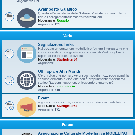
Argomenti:
119
Avamposto Galattico
Questa è l'equivalente delle Gallerie. Postate qui i vostri lavori
finiti o i collegamenti alle vostre realizzazioni.
Moderatore:
Rosario
Argomenti:
131
Varie
Segnalazione links
Hai trovato un contenuto modellistico (e non) interessante e lo
vuoi condividere con gli altri appassionati di Modeling Time?
Riporta il link in questa sezione!
Moderatore:
Starfighter84
Argomenti:
9
Off Topic e Altri Mondi
C'è chi dice che non si vive di solo modellismo... ecco quindi la
sezione dedicata a cioè che non è propriamente modellismo
statico!Racconti, esperienze, leggende e quanto più.
Moderatore:
microciccio
Argomenti:
219
Eventi
organizzazione eventi, incontri e manifestazioni modellistiche.
Moderatore:
Starfighter84
Argomenti:
171
Forum
Associazione Culturale Modellistica MODELING