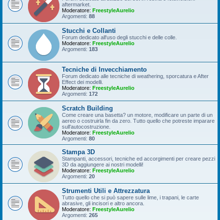
aftermarket.
Moderatore:
FreestyleAurelio
Argomenti:
88
Stucchi e Collanti
Forum dedicato all'uso degli stucchi e delle colle.
Moderatore:
FreestyleAurelio
Argomenti:
183
Tecniche di Invecchiamento
Forum dedicato alle tecniche di weathering, sporcatura e After
Effect dei modelli.
Moderatore:
FreestyleAurelio
Argomenti:
172
Scratch Building
Come creare una basetta? un motore, modificare un parte di un
aereo o costruirla fin da zero. Tutto quello che potreste imparare
sull'autocostruzione.
Moderatore:
FreestyleAurelio
Argomenti:
80
Stampa 3D
Stampanti, accessori, tecniche ed accorgimenti per creare pezzi
3D da aggiungere ai nostri modelli!
Moderatore:
FreestyleAurelio
Argomenti:
20
Strumenti Utili e Attrezzatura
Tutto quello che si può sapere sulle lime, i trapani, le carte
abrasive, gli incisori e altro ancora.
Moderatore:
FreestyleAurelio
Argomenti:
265