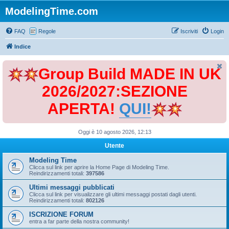
ModelingTime.com
FAQ
Regole
Iscriviti
Login
Indice
Group Build MADE IN UK
2026/2027:SEZIONE
APERTA!
QUI!
Oggi è 10 agosto 2026, 12:13
Utente
Modeling Time
Clicca sul link per aprire la Home Page di Modeling Time.
Reindirizzamenti totali:
397586
Ultimi messaggi pubblicati
Clicca sul link per visualizzare gli ultimi messaggi postati dagli utenti.
Reindirizzamenti totali:
802126
ISCRIZIONE FORUM
entra a far parte della nostra community!