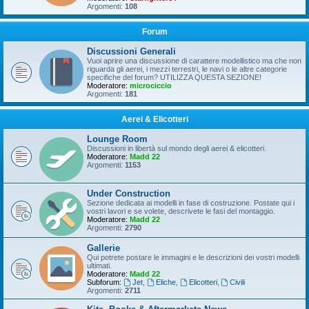
Argomenti:
108
Forum
Discussioni Generali
Vuoi aprire una discussione di carattere modellistico ma che non
riguarda gli aerei, i mezzi terrestri, le navi o le altre categorie
specifiche del forum? UTILIZZA QUESTA SEZIONE!
Moderatore:
microciccio
Argomenti:
181
Aerei & Elicotteri
Lounge Room
Discussioni in libertà sul mondo degli aerei & elicotteri.
Moderatore:
Madd 22
Argomenti:
1153
Under Construction
Sezione dedicata ai modelli in fase di costruzione. Postate qui i
vostri lavori e se volete, descrivete le fasi del montaggio.
Moderatore:
Madd 22
Argomenti:
2790
Gallerie
Qui potrete postare le immagini e le descrizioni dei vostri modelli
ultimati.
Moderatore:
Madd 22
Subforum:
Jet
,
Eliche
,
Elicotteri
,
Civili
Argomenti:
2711