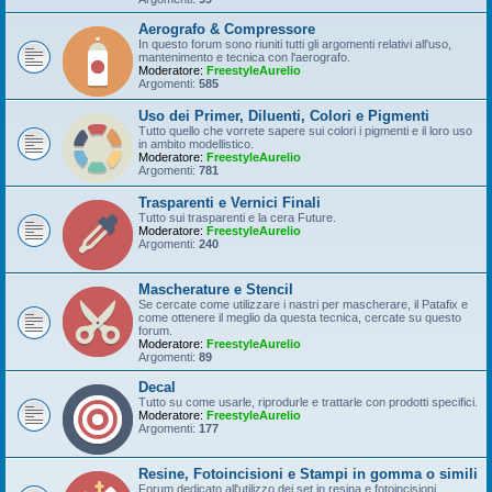
Aerografo & Compressore
In questo forum sono riuniti tutti gli argomenti relativi all'uso,
mantenimento e tecnica con l'aerografo.
Moderatore:
FreestyleAurelio
Argomenti:
585
Uso dei Primer, Diluenti, Colori e Pigmenti
Tutto quello che vorrete sapere sui colori i pigmenti e il loro uso
in ambito modellistico.
Moderatore:
FreestyleAurelio
Argomenti:
781
Trasparenti e Vernici Finali
Tutto sui trasparenti e la cera Future.
Moderatore:
FreestyleAurelio
Argomenti:
240
Mascherature e Stencil
Se cercate come utilizzare i nastri per mascherare, il Patafix e
come ottenere il meglio da questa tecnica, cercate su questo
forum.
Moderatore:
FreestyleAurelio
Argomenti:
89
Decal
Tutto su come usarle, riprodurle e trattarle con prodotti specifici.
Moderatore:
FreestyleAurelio
Argomenti:
177
Resine, Fotoincisioni e Stampi in gomma o simili
Forum dedicato all'utilizzo dei set in resina e fotoincisioni