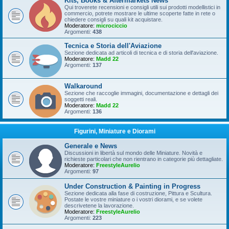
Kits, Books & Aftermarkets News
Qui troverete recensioni e consigli utili sui prodotti modellistici in
commercio, potrete mostrare le ultime scoperte fatte in rete o
chiedere consigli su quali kit acquistare.
Moderatore:
microciccio
Argomenti:
438
Tecnica e Storia dell'Aviazione
Sezione dedicata ad articoli di tecnica e di storia dell'aviazione.
Moderatore:
Madd 22
Argomenti:
137
Walkaround
Sezione che raccoglie immagini, documentazione e dettagli dei
soggetti reali.
Moderatore:
Madd 22
Argomenti:
136
Figurini, Miniature e Diorami
Generale e News
Discussioni in libertà sul mondo delle Miniature. Novità e
richieste particolari che non rientrano in categorie più dettagliate.
Moderatore:
FreestyleAurelio
Argomenti:
97
Under Construction & Painting in Progress
Sezione dedicata alla fase di costruzione, Pittura e Scultura.
Postate le vostre miniature o i vostri diorami, e se volete
descrivetene la lavorazione.
Moderatore:
FreestyleAurelio
Argomenti:
223