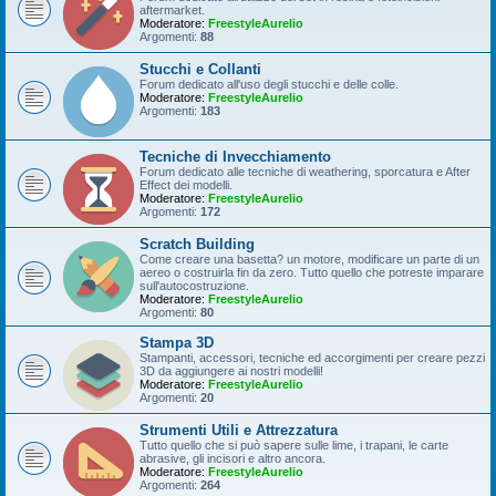
aftermarket.
Moderatore:
FreestyleAurelio
Argomenti:
88
Stucchi e Collanti
Forum dedicato all'uso degli stucchi e delle colle.
Moderatore:
FreestyleAurelio
Argomenti:
183
Tecniche di Invecchiamento
Forum dedicato alle tecniche di weathering, sporcatura e After
Effect dei modelli.
Moderatore:
FreestyleAurelio
Argomenti:
172
Scratch Building
Come creare una basetta? un motore, modificare un parte di un
aereo o costruirla fin da zero. Tutto quello che potreste imparare
sull'autocostruzione.
Moderatore:
FreestyleAurelio
Argomenti:
80
Stampa 3D
Stampanti, accessori, tecniche ed accorgimenti per creare pezzi
3D da aggiungere ai nostri modelli!
Moderatore:
FreestyleAurelio
Argomenti:
20
Strumenti Utili e Attrezzatura
Tutto quello che si può sapere sulle lime, i trapani, le carte
abrasive, gli incisori e altro ancora.
Moderatore:
FreestyleAurelio
Argomenti:
264