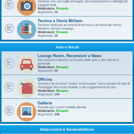
Sezione che raccoglie immagini, documentazione e dettagli dei
soggetti reali.
Moderatore:
Rosario
Argomenti:
19
Tecnica e Storia Militare
Sezione dedicata ad articoli di tecnica e di storia dei mezzi
blindati e del loro impiego.
Moderatore:
Rosario
Argomenti:
19
Auto e Veicoli
Lounge Room, Recensioni e News
Discussioni in libertà sul mondo delle auto e dei veicoli in
generale.
Moderatore:
Rosario
Argomenti:
60
Officina
Questa è la sezione "under construction" dove postare le fasi di
montaggio dei vostri modelli, e dei suggerimenti tecnici.
Moderatore:
Rosario
Argomenti:
144
Gallerie
Postate qui i vostri modelli ultimati.
Moderatore:
Rosario
Argomenti:
246
Imbarcazioni & Navimodellismo