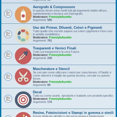
Aerografo & Compressore
In questo forum sono riuniti tutti gli argomenti relativi all'uso,
mantenimento e tecnica con l'aerografo.
Moderatore:
FreestyleAurelio
Argomenti:
585
Uso dei Primer, Diluenti, Colori e Pigmenti
Tutto quello che vorrete sapere sui colori i pigmenti e il loro uso
in ambito modellistico.
Moderatore:
FreestyleAurelio
Argomenti:
781
Trasparenti e Vernici Finali
Tutto sui trasparenti e la cera Future.
Moderatore:
FreestyleAurelio
Argomenti:
240
Mascherature e Stencil
Se cercate come utilizzare i nastri per mascherare, il Patafix e
come ottenere il meglio da questa tecnica, cercate su questo
forum.
Moderatore:
FreestyleAurelio
Argomenti:
89
Decal
Tutto su come usarle, riprodurle e trattarle con prodotti specifici.
Moderatore:
FreestyleAurelio
Argomenti:
176
Resine, Fotoincisioni e Stampi in gomma o simili
Forum dedicato all'utilizzo dei set in resina e fotoincisioni