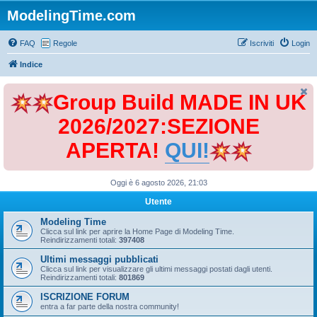
ModelingTime.com
FAQ
Regole
Iscriviti
Login
Indice
Group Build MADE IN UK
2026/2027:SEZIONE
APERTA!
QUI!
Oggi è 6 agosto 2026, 21:03
Utente
Modeling Time
Clicca sul link per aprire la Home Page di Modeling Time.
Reindirizzamenti totali:
397408
Ultimi messaggi pubblicati
Clicca sul link per visualizzare gli ultimi messaggi postati dagli utenti.
Reindirizzamenti totali:
801869
ISCRIZIONE FORUM
entra a far parte della nostra community!