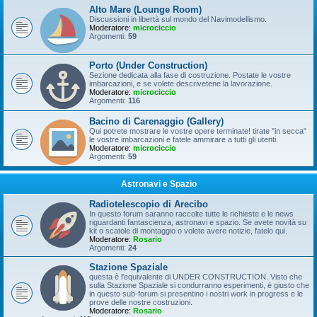
Alto Mare (Lounge Room)
Discussioni in libertà sul mondo del Navimodellismo.
Moderatore:
microciccio
Argomenti:
59
Porto (Under Construction)
Sezione dedicata alla fase di costruzione. Postate le vostre
imbarcazioni, e se volete descrivetene la lavorazione.
Moderatore:
microciccio
Argomenti:
116
Bacino di Carenaggio (Gallery)
Qui potrete mostrare le vostre opere terminate! tirate "in secca"
le vostre imbarcazioni e fatele ammirare a tutti gli utenti.
Moderatore:
microciccio
Argomenti:
59
Astronavi e Spazio
Radiotelescopio di Arecibo
In questo forum saranno raccolte tutte le richieste e le news
riguardanti fantascienza, astronavi e spazio. Se avete novità su
kit o scatole di montaggio o volete avere notizie, fatelo qui.
Moderatore:
Rosario
Argomenti:
24
Stazione Spaziale
questa è l'equivalente di UNDER CONSTRUCTION. Visto che
sulla Stazione Spaziale si condurranno esperimenti, è giusto che
in questo sub-forum si presentino i nostri work in progress e le
prove delle nostre costruzioni.
Moderatore:
Rosario