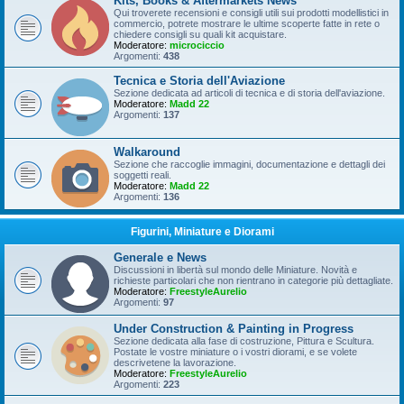
Kits, Books & Aftermarkets News
Qui troverete recensioni e consigli utili sui prodotti modellistici in
commercio, potrete mostrare le ultime scoperte fatte in rete o
chiedere consigli su quali kit acquistare.
Moderatore:
microciccio
Argomenti:
438
Tecnica e Storia dell'Aviazione
Sezione dedicata ad articoli di tecnica e di storia dell'aviazione.
Moderatore:
Madd 22
Argomenti:
137
Walkaround
Sezione che raccoglie immagini, documentazione e dettagli dei
soggetti reali.
Moderatore:
Madd 22
Argomenti:
136
Figurini, Miniature e Diorami
Generale e News
Discussioni in libertà sul mondo delle Miniature. Novità e
richieste particolari che non rientrano in categorie più dettagliate.
Moderatore:
FreestyleAurelio
Argomenti:
97
Under Construction & Painting in Progress
Sezione dedicata alla fase di costruzione, Pittura e Scultura.
Postate le vostre miniature o i vostri diorami, e se volete
descrivetene la lavorazione.
Moderatore:
FreestyleAurelio
Argomenti:
223