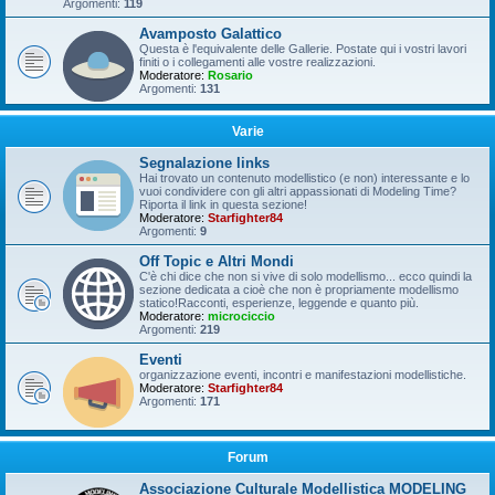
Argomenti:
119
Avamposto Galattico
Questa è l'equivalente delle Gallerie. Postate qui i vostri lavori
finiti o i collegamenti alle vostre realizzazioni.
Moderatore:
Rosario
Argomenti:
131
Varie
Segnalazione links
Hai trovato un contenuto modellistico (e non) interessante e lo
vuoi condividere con gli altri appassionati di Modeling Time?
Riporta il link in questa sezione!
Moderatore:
Starfighter84
Argomenti:
9
Off Topic e Altri Mondi
C'è chi dice che non si vive di solo modellismo... ecco quindi la
sezione dedicata a cioè che non è propriamente modellismo
statico!Racconti, esperienze, leggende e quanto più.
Moderatore:
microciccio
Argomenti:
219
Eventi
organizzazione eventi, incontri e manifestazioni modellistiche.
Moderatore:
Starfighter84
Argomenti:
171
Forum
Associazione Culturale Modellistica MODELING