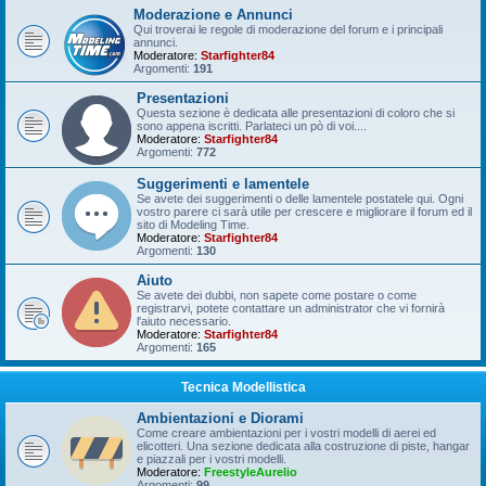
Moderazione e Annunci
Qui troverai le regole di moderazione del forum e i principali
annunci.
Moderatore:
Starfighter84
Argomenti:
191
Presentazioni
Questa sezione è dedicata alle presentazioni di coloro che si
sono appena iscritti. Parlateci un pò di voi....
Moderatore:
Starfighter84
Argomenti:
772
Suggerimenti e lamentele
Se avete dei suggerimenti o delle lamentele postatele qui. Ogni
vostro parere ci sarà utile per crescere e migliorare il forum ed il
sito di Modeling Time.
Moderatore:
Starfighter84
Argomenti:
130
Aiuto
Se avete dei dubbi, non sapete come postare o come
registrarvi, potete contattare un administrator che vi fornirà
l'aiuto necessario.
Moderatore:
Starfighter84
Argomenti:
165
Tecnica Modellistica
Ambientazioni e Diorami
Come creare ambientazioni per i vostri modelli di aerei ed
elicotteri. Una sezione dedicata alla costruzione di piste, hangar
e piazzali per i vostri modelli.
Moderatore:
FreestyleAurelio
Argomenti:
99