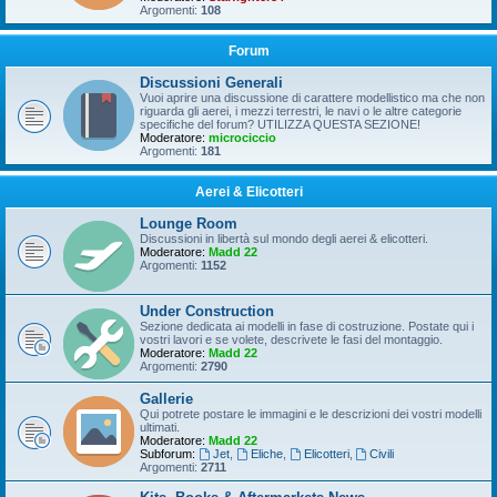
Argomenti:
108
Forum
Discussioni Generali
Vuoi aprire una discussione di carattere modellistico ma che non
riguarda gli aerei, i mezzi terrestri, le navi o le altre categorie
specifiche del forum? UTILIZZA QUESTA SEZIONE!
Moderatore:
microciccio
Argomenti:
181
Aerei & Elicotteri
Lounge Room
Discussioni in libertà sul mondo degli aerei & elicotteri.
Moderatore:
Madd 22
Argomenti:
1152
Under Construction
Sezione dedicata ai modelli in fase di costruzione. Postate qui i
vostri lavori e se volete, descrivete le fasi del montaggio.
Moderatore:
Madd 22
Argomenti:
2790
Gallerie
Qui potrete postare le immagini e le descrizioni dei vostri modelli
ultimati.
Moderatore:
Madd 22
Subforum:
Jet
,
Eliche
,
Elicotteri
,
Civili
Argomenti:
2711