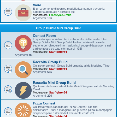
Varie
E' un argomento di tecnica modellistica ma non trovate la
categoria adeguata? Scrivete qui!
Moderatore:
FreestyleAurelio
Argomenti:
136
Group Build e Mini Group Build
Contest Room
In questo spazio si discuterà sulla scelta del tema dei futuri
Group Build e Mini Group Build. Inoltre potete utilizzare la
sezione per chiedere informazioni sui soggetti da proporre nei
vari contest e su tutto ciò riguardi i GB!
Moderatore:
Starfighter84
Argomenti:
96
Raccolta Group Build
Qui troverete tutti i Group Build organizzati da Modeling Time!
Moderatore:
Starfighter84
Argomenti:
655
Raccolta Mini Group Build
Qui troverete la raccolta di tutti i Mini GB organizzati da Modeling
Time!
Moderatore:
Starfighter84
Argomenti:
220
Pizza Contest
Qui troverete la raccolta dei Pizza Contest! alla fine
dell'iniziativa... tutti a mangiare una gustosa pizza in compagnia
dei partecipanti e dei modelli che avete costruito!
Moderatore:
Starfighter84