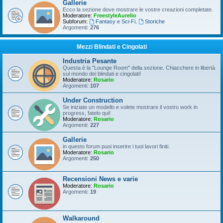
Gallerie
Ecco la sezione dove mostrare le vostre creazioni completate.
Moderatore:
FreestyleAurelio
Subforum:
Fantasy e Sci-Fi
,
Storiche
Argomenti:
276
Mezzi Blindati e Cingolati
Industria Pesante
Questa è la "Lounge Room" della sezione. Chiacchere in libertà
sul mondo dei blindati e cingolati!
Moderatore:
Rosario
Argomenti:
107
Under Construction
Se iniziate un modello e volete mostrare il vostro work in
progress, fatelo qui!
Moderatore:
Rosario
Argomenti:
227
Gallerie
in questo forum puoi inserire i tuoi lavori finiti.
Moderatore:
Rosario
Argomenti:
250
Recensioni News e varie
Moderatore:
Rosario
Argomenti:
19
Walkaround