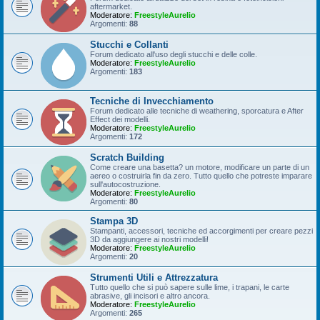
aftermarket.
Moderatore:
FreestyleAurelio
Argomenti:
88
Stucchi e Collanti
Forum dedicato all'uso degli stucchi e delle colle.
Moderatore:
FreestyleAurelio
Argomenti:
183
Tecniche di Invecchiamento
Forum dedicato alle tecniche di weathering, sporcatura e After
Effect dei modelli.
Moderatore:
FreestyleAurelio
Argomenti:
172
Scratch Building
Come creare una basetta? un motore, modificare un parte di un
aereo o costruirla fin da zero. Tutto quello che potreste imparare
sull'autocostruzione.
Moderatore:
FreestyleAurelio
Argomenti:
80
Stampa 3D
Stampanti, accessori, tecniche ed accorgimenti per creare pezzi
3D da aggiungere ai nostri modelli!
Moderatore:
FreestyleAurelio
Argomenti:
20
Strumenti Utili e Attrezzatura
Tutto quello che si può sapere sulle lime, i trapani, le carte
abrasive, gli incisori e altro ancora.
Moderatore:
FreestyleAurelio
Argomenti:
265