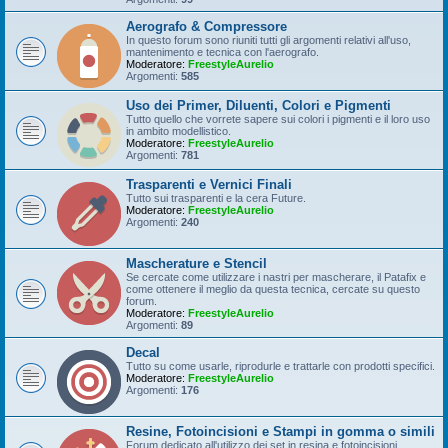
Aerografo & Compressore
In questo forum sono riuniti tutti gli argomenti relativi all'uso,
mantenimento e tecnica con l'aerografo.
Moderatore:
FreestyleAurelio
Argomenti:
585
Uso dei Primer, Diluenti, Colori e Pigmenti
Tutto quello che vorrete sapere sui colori i pigmenti e il loro uso
in ambito modellistico.
Moderatore:
FreestyleAurelio
Argomenti:
781
Trasparenti e Vernici Finali
Tutto sui trasparenti e la cera Future.
Moderatore:
FreestyleAurelio
Argomenti:
240
Mascherature e Stencil
Se cercate come utilizzare i nastri per mascherare, il Patafix e
come ottenere il meglio da questa tecnica, cercate su questo
forum.
Moderatore:
FreestyleAurelio
Argomenti:
89
Decal
Tutto su come usarle, riprodurle e trattarle con prodotti specifici.
Moderatore:
FreestyleAurelio
Argomenti:
176
Resine, Fotoincisioni e Stampi in gomma o simili
Forum dedicato all'utilizzo dei set in resina e fotoincisioni