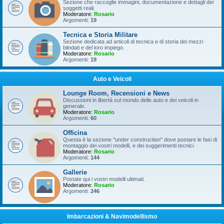
Sezione che raccoglie immagini, documentazione e dettagli dei
soggetti reali.
Moderatore:
Rosario
Argomenti:
19
Tecnica e Storia Militare
Sezione dedicata ad articoli di tecnica e di storia dei mezzi
blindati e del loro impiego.
Moderatore:
Rosario
Argomenti:
19
Auto e Veicoli
Lounge Room, Recensioni e News
Discussioni in libertà sul mondo delle auto e dei veicoli in
generale.
Moderatore:
Rosario
Argomenti:
60
Officina
Questa è la sezione "under construction" dove postare le fasi di
montaggio dei vostri modelli, e dei suggerimenti tecnici.
Moderatore:
Rosario
Argomenti:
144
Gallerie
Postate qui i vostri modelli ultimati.
Moderatore:
Rosario
Argomenti:
246
Imbarcazioni & Navimodellismo