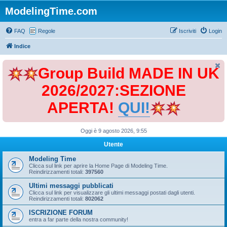
ModelingTime.com
FAQ
Regole
Iscriviti
Login
Indice
Group Build MADE IN UK
2026/2027:SEZIONE
APERTA!
QUI!
Oggi è 9 agosto 2026, 9:55
Utente
Modeling Time
Clicca sul link per aprire la Home Page di Modeling Time.
Reindirizzamenti totali:
397560
Ultimi messaggi pubblicati
Clicca sul link per visualizzare gli ultimi messaggi postati dagli utenti.
Reindirizzamenti totali:
802062
ISCRIZIONE FORUM
entra a far parte della nostra community!