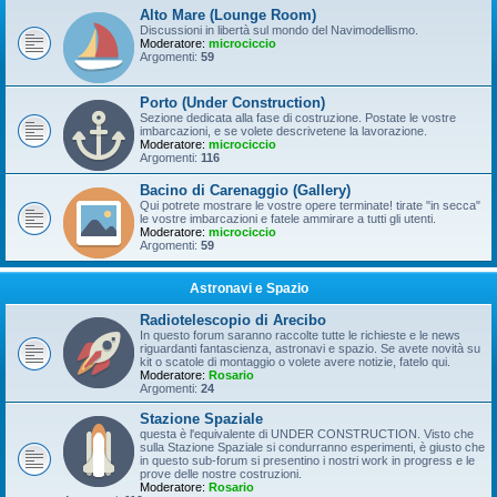
Alto Mare (Lounge Room)
Discussioni in libertà sul mondo del Navimodellismo.
Moderatore:
microciccio
Argomenti:
59
Porto (Under Construction)
Sezione dedicata alla fase di costruzione. Postate le vostre
imbarcazioni, e se volete descrivetene la lavorazione.
Moderatore:
microciccio
Argomenti:
116
Bacino di Carenaggio (Gallery)
Qui potrete mostrare le vostre opere terminate! tirate "in secca"
le vostre imbarcazioni e fatele ammirare a tutti gli utenti.
Moderatore:
microciccio
Argomenti:
59
Astronavi e Spazio
Radiotelescopio di Arecibo
In questo forum saranno raccolte tutte le richieste e le news
riguardanti fantascienza, astronavi e spazio. Se avete novità su
kit o scatole di montaggio o volete avere notizie, fatelo qui.
Moderatore:
Rosario
Argomenti:
24
Stazione Spaziale
questa è l'equivalente di UNDER CONSTRUCTION. Visto che
sulla Stazione Spaziale si condurranno esperimenti, è giusto che
in questo sub-forum si presentino i nostri work in progress e le
prove delle nostre costruzioni.
Moderatore:
Rosario