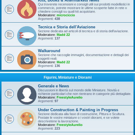
Kits, Books & Aftermarkets News
Qui troverete recensioni e consigli utili sui prodotti modellistici in
commercio, potrete mostrare le ultime scoperte fatte in rete o
chiedere consigli su quali kit acquistare.
Moderatore:
microciccio
Argomenti:
438
Tecnica e Storia dell'Aviazione
Sezione dedicata ad articoli di tecnica e di storia dell'aviazione.
Moderatore:
Madd 22
Argomenti:
137
Walkaround
Sezione che raccoglie immagini, documentazione e dettagli dei
soggetti reali.
Moderatore:
Madd 22
Argomenti:
136
Figurini, Miniature e Diorami
Generale e News
Discussioni in libertà sul mondo delle Miniature. Novità e
richieste particolari che non rientrano in categorie più dettagliate.
Moderatore:
FreestyleAurelio
Argomenti:
97
Under Construction & Painting in Progress
Sezione dedicata alla fase di costruzione, Pittura e Scultura.
Postate le vostre miniature o i vostri diorami, e se volete
descrivetene la lavorazione.
Moderatore:
FreestyleAurelio
Argomenti:
223