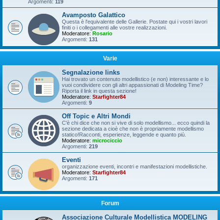
Argomenti:
119
Avamposto Galattico
Questa è l'equivalente delle Gallerie. Postate qui i vostri lavori
finiti o i collegamenti alle vostre realizzazioni.
Moderatore:
Rosario
Argomenti:
131
Varie
Segnalazione links
Hai trovato un contenuto modellistico (e non) interessante e lo
vuoi condividere con gli altri appassionati di Modeling Time?
Riporta il link in questa sezione!
Moderatore:
Starfighter84
Argomenti:
9
Off Topic e Altri Mondi
C'è chi dice che non si vive di solo modellismo... ecco quindi la
sezione dedicata a cioè che non è propriamente modellismo
statico!Racconti, esperienze, leggende e quanto più.
Moderatore:
microciccio
Argomenti:
219
Eventi
organizzazione eventi, incontri e manifestazioni modellistiche.
Moderatore:
Starfighter84
Argomenti:
171
Forum
Associazione Culturale Modellistica MODELING