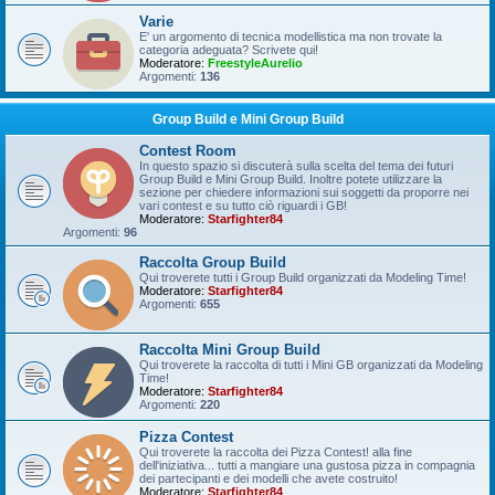
Varie
E' un argomento di tecnica modellistica ma non trovate la
categoria adeguata? Scrivete qui!
Moderatore:
FreestyleAurelio
Argomenti:
136
Group Build e Mini Group Build
Contest Room
In questo spazio si discuterà sulla scelta del tema dei futuri
Group Build e Mini Group Build. Inoltre potete utilizzare la
sezione per chiedere informazioni sui soggetti da proporre nei
vari contest e su tutto ciò riguardi i GB!
Moderatore:
Starfighter84
Argomenti:
96
Raccolta Group Build
Qui troverete tutti i Group Build organizzati da Modeling Time!
Moderatore:
Starfighter84
Argomenti:
655
Raccolta Mini Group Build
Qui troverete la raccolta di tutti i Mini GB organizzati da Modeling
Time!
Moderatore:
Starfighter84
Argomenti:
220
Pizza Contest
Qui troverete la raccolta dei Pizza Contest! alla fine
dell'iniziativa... tutti a mangiare una gustosa pizza in compagnia
dei partecipanti e dei modelli che avete costruito!
Moderatore:
Starfighter84