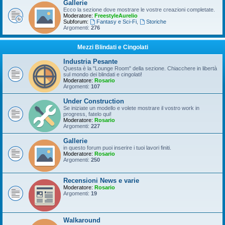
Gallerie
Ecco la sezione dove mostrare le vostre creazioni completate.
Moderatore:
FreestyleAurelio
Subforum:
Fantasy e Sci-Fi
,
Storiche
Argomenti:
276
Mezzi Blindati e Cingolati
Industria Pesante
Questa è la "Lounge Room" della sezione. Chiacchere in libertà
sul mondo dei blindati e cingolati!
Moderatore:
Rosario
Argomenti:
107
Under Construction
Se iniziate un modello e volete mostrare il vostro work in
progress, fatelo qui!
Moderatore:
Rosario
Argomenti:
227
Gallerie
in questo forum puoi inserire i tuoi lavori finiti.
Moderatore:
Rosario
Argomenti:
250
Recensioni News e varie
Moderatore:
Rosario
Argomenti:
19
Walkaround