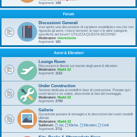
Argomenti:
108
Forum
Discussioni Generali
Vuoi aprire una discussione di carattere modellistico ma che non
riguarda gli aerei, i mezzi terrestri, le navi o le altre categorie
specifiche del forum? UTILIZZA QUESTA SEZIONE!
Moderatore:
microciccio
Argomenti:
181
Aerei & Elicotteri
Lounge Room
Discussioni in libertà sul mondo degli aerei & elicotteri.
Moderatore:
Madd 22
Argomenti:
1152
Under Construction
Sezione dedicata ai modelli in fase di costruzione. Postate qui i
vostri lavori e se volete, descrivete le fasi del montaggio.
Moderatore:
Madd 22
Argomenti:
2790
Gallerie
Qui potrete postare le immagini e le descrizioni dei vostri modelli
ultimati.
Moderatore:
Madd 22
Subforum:
Jet
,
Eliche
,
Elicotteri
,
Civili
Argomenti:
2711