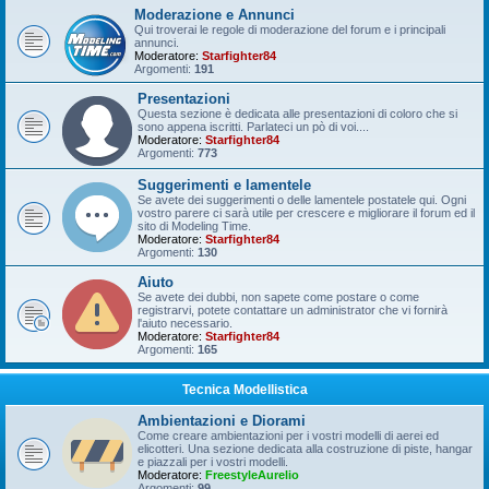
Moderazione e Annunci
Qui troverai le regole di moderazione del forum e i principali
annunci.
Moderatore:
Starfighter84
Argomenti:
191
Presentazioni
Questa sezione è dedicata alle presentazioni di coloro che si
sono appena iscritti. Parlateci un pò di voi....
Moderatore:
Starfighter84
Argomenti:
773
Suggerimenti e lamentele
Se avete dei suggerimenti o delle lamentele postatele qui. Ogni
vostro parere ci sarà utile per crescere e migliorare il forum ed il
sito di Modeling Time.
Moderatore:
Starfighter84
Argomenti:
130
Aiuto
Se avete dei dubbi, non sapete come postare o come
registrarvi, potete contattare un administrator che vi fornirà
l'aiuto necessario.
Moderatore:
Starfighter84
Argomenti:
165
Tecnica Modellistica
Ambientazioni e Diorami
Come creare ambientazioni per i vostri modelli di aerei ed
elicotteri. Una sezione dedicata alla costruzione di piste, hangar
e piazzali per i vostri modelli.
Moderatore:
FreestyleAurelio
Argomenti:
99