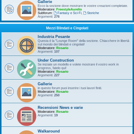
Gallerie
Ecco la sezione dove mostrare le vostre creazioni completate.
Moderatore:
FreestyleAurelio
Subforum:
Fantasy e Sci-Fi
,
Storiche
Argomenti:
276
Mezzi Blindati e Cingolati
Industria Pesante
Questa è la "Lounge Room" della sezione. Chiacchere in libertà
sul mondo dei blindati e cingolati!
Moderatore:
Rosario
Argomenti:
107
Under Construction
Se iniziate un modello e volete mostrare il vostro work in
progress, fatelo qui!
Moderatore:
Rosario
Argomenti:
227
Gallerie
in questo forum puoi inserire i tuoi lavori finiti.
Moderatore:
Rosario
Argomenti:
250
Recensioni News e varie
Moderatore:
Rosario
Argomenti:
19
Walkaround