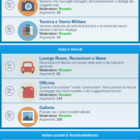
Sezione che raccoglie immagini, documentazione e dettagli dei
soggetti reali.
Moderatore:
Rosario
Argomenti:
19
Tecnica e Storia Militare
Sezione dedicata ad articoli di tecnica e di storia dei mezzi
blindati e del loro impiego.
Moderatore:
Rosario
Argomenti:
19
Auto e Veicoli
Lounge Room, Recensioni e News
Discussioni in libertà sul mondo delle auto e dei veicoli in
generale.
Moderatore:
Rosario
Argomenti:
60
Officina
Questa è la sezione "under construction" dove postare le fasi di
montaggio dei vostri modelli, e dei suggerimenti tecnici.
Moderatore:
Rosario
Argomenti:
144
Gallerie
Postate qui i vostri modelli ultimati.
Moderatore:
Rosario
Argomenti:
246
Imbarcazioni & Navimodellismo