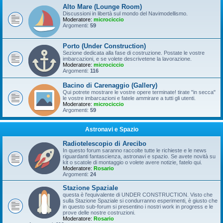
Alto Mare (Lounge Room)
Discussioni in libertà sul mondo del Navimodellismo.
Moderatore:
microciccio
Argomenti:
59
Porto (Under Construction)
Sezione dedicata alla fase di costruzione. Postate le vostre
imbarcazioni, e se volete descrivetene la lavorazione.
Moderatore:
microciccio
Argomenti:
116
Bacino di Carenaggio (Gallery)
Qui potrete mostrare le vostre opere terminate! tirate "in secca"
le vostre imbarcazioni e fatele ammirare a tutti gli utenti.
Moderatore:
microciccio
Argomenti:
59
Astronavi e Spazio
Radiotelescopio di Arecibo
In questo forum saranno raccolte tutte le richieste e le news
riguardanti fantascienza, astronavi e spazio. Se avete novità su
kit o scatole di montaggio o volete avere notizie, fatelo qui.
Moderatore:
Rosario
Argomenti:
24
Stazione Spaziale
questa è l'equivalente di UNDER CONSTRUCTION. Visto che
sulla Stazione Spaziale si condurranno esperimenti, è giusto che
in questo sub-forum si presentino i nostri work in progress e le
prove delle nostre costruzioni.
Moderatore:
Rosario