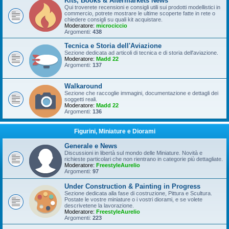
Kits, Books & Aftermarkets News
Qui troverete recensioni e consigli utili sui prodotti modellistici in
commercio, potrete mostrare le ultime scoperte fatte in rete o
chiedere consigli su quali kit acquistare.
Moderatore:
microciccio
Argomenti:
438
Tecnica e Storia dell'Aviazione
Sezione dedicata ad articoli di tecnica e di storia dell'aviazione.
Moderatore:
Madd 22
Argomenti:
137
Walkaround
Sezione che raccoglie immagini, documentazione e dettagli dei
soggetti reali.
Moderatore:
Madd 22
Argomenti:
136
Figurini, Miniature e Diorami
Generale e News
Discussioni in libertà sul mondo delle Miniature. Novità e
richieste particolari che non rientrano in categorie più dettagliate.
Moderatore:
FreestyleAurelio
Argomenti:
97
Under Construction & Painting in Progress
Sezione dedicata alla fase di costruzione, Pittura e Scultura.
Postate le vostre miniature o i vostri diorami, e se volete
descrivetene la lavorazione.
Moderatore:
FreestyleAurelio
Argomenti:
223