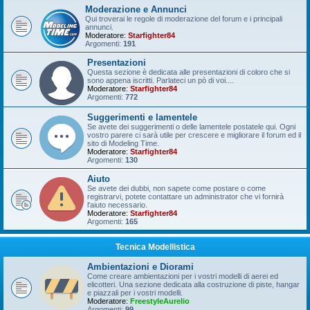
Moderazione e Annunci
Qui troverai le regole di moderazione del forum e i principali
annunci.
Moderatore:
Starfighter84
Argomenti:
191
Presentazioni
Questa sezione è dedicata alle presentazioni di coloro che si
sono appena iscritti. Parlateci un pò di voi....
Moderatore:
Starfighter84
Argomenti:
772
Suggerimenti e lamentele
Se avete dei suggerimenti o delle lamentele postatele qui. Ogni
vostro parere ci sarà utile per crescere e migliorare il forum ed il
sito di Modeling Time.
Moderatore:
Starfighter84
Argomenti:
130
Aiuto
Se avete dei dubbi, non sapete come postare o come
registrarvi, potete contattare un administrator che vi fornirà
l'aiuto necessario.
Moderatore:
Starfighter84
Argomenti:
165
Tecnica Modellistica
Ambientazioni e Diorami
Come creare ambientazioni per i vostri modelli di aerei ed
elicotteri. Una sezione dedicata alla costruzione di piste, hangar
e piazzali per i vostri modelli.
Moderatore:
FreestyleAurelio
Argomenti:
99