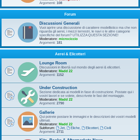
Argomenti:
108
Forum
Discussioni Generali
Vuoi aprire una discussione di carattere modellistico ma che non
riguarda gli aerei, i mezzi terrestri, le navi o le altre categorie
specifiche del forum? UTILIZZA QUESTA SEZIONE!
Moderatore:
microciccio
Argomenti:
181
Aerei & Elicotteri
Lounge Room
Discussioni in libertà sul mondo degli aerei & elicotteri.
Moderatore:
Madd 22
Argomenti:
1152
Under Construction
Sezione dedicata ai modelli in fase di costruzione. Postate qui i
vostri lavori e se volete, descrivete le fasi del montaggio.
Moderatore:
Madd 22
Argomenti:
2790
Gallerie
Qui potrete postare le immagini e le descrizioni dei vostri modelli
ultimati.
Moderatore:
Madd 22
Subforum:
Jet
,
Eliche
,
Elicotteri
,
Civili
Argomenti:
2711