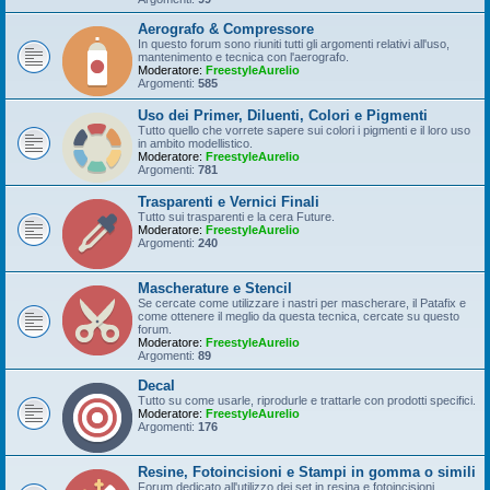
Aerografo & Compressore
In questo forum sono riuniti tutti gli argomenti relativi all'uso,
mantenimento e tecnica con l'aerografo.
Moderatore:
FreestyleAurelio
Argomenti:
585
Uso dei Primer, Diluenti, Colori e Pigmenti
Tutto quello che vorrete sapere sui colori i pigmenti e il loro uso
in ambito modellistico.
Moderatore:
FreestyleAurelio
Argomenti:
781
Trasparenti e Vernici Finali
Tutto sui trasparenti e la cera Future.
Moderatore:
FreestyleAurelio
Argomenti:
240
Mascherature e Stencil
Se cercate come utilizzare i nastri per mascherare, il Patafix e
come ottenere il meglio da questa tecnica, cercate su questo
forum.
Moderatore:
FreestyleAurelio
Argomenti:
89
Decal
Tutto su come usarle, riprodurle e trattarle con prodotti specifici.
Moderatore:
FreestyleAurelio
Argomenti:
176
Resine, Fotoincisioni e Stampi in gomma o simili
Forum dedicato all'utilizzo dei set in resina e fotoincisioni