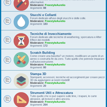
aftermarket.
Moderatore:
FreestyleAurelio
Argomenti:
88
Stucchi e Collanti
Forum dedicato all'uso degli stucchi e delle colle.
Moderatore:
FreestyleAurelio
Argomenti:
183
Tecniche di Invecchiamento
Forum dedicato alle tecniche di weathering, sporcatura e After
Effect dei modelli.
Moderatore:
FreestyleAurelio
Argomenti:
172
Scratch Building
Come creare una basetta? un motore, modificare un parte di un
aereo o costruirla fin da zero. Tutto quello che potreste imparare
sull'autocostruzione.
Moderatore:
FreestyleAurelio
Argomenti:
80
Stampa 3D
Stampanti, accessori, tecniche ed accorgimenti per creare pezzi
3D da aggiungere ai nostri modelli!
Moderatore:
FreestyleAurelio
Argomenti:
20
Strumenti Utili e Attrezzatura
Tutto quello che si può sapere sulle lime, i trapani, le carte
abrasive, gli incisori e altro ancora.
Moderatore:
FreestyleAurelio
Argomenti:
264