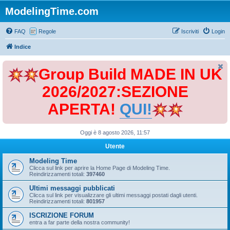
ModelingTime.com
FAQ
Regole
Iscriviti
Login
Indice
Group Build MADE IN UK
2026/2027:SEZIONE
APERTA!
QUI!
Oggi è 8 agosto 2026, 11:57
Utente
Modeling Time
Clicca sul link per aprire la Home Page di Modeling Time.
Reindirizzamenti totali:
397460
Ultimi messaggi pubblicati
Clicca sul link per visualizzare gli ultimi messaggi postati dagli utenti.
Reindirizzamenti totali:
801957
ISCRIZIONE FORUM
entra a far parte della nostra community!