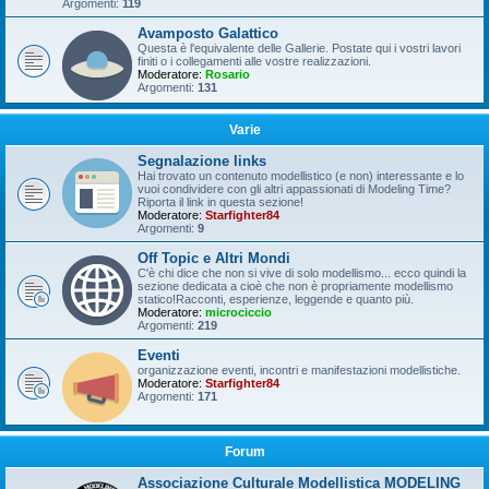
Argomenti:
119
Avamposto Galattico
Questa è l'equivalente delle Gallerie. Postate qui i vostri lavori
finiti o i collegamenti alle vostre realizzazioni.
Moderatore:
Rosario
Argomenti:
131
Varie
Segnalazione links
Hai trovato un contenuto modellistico (e non) interessante e lo
vuoi condividere con gli altri appassionati di Modeling Time?
Riporta il link in questa sezione!
Moderatore:
Starfighter84
Argomenti:
9
Off Topic e Altri Mondi
C'è chi dice che non si vive di solo modellismo... ecco quindi la
sezione dedicata a cioè che non è propriamente modellismo
statico!Racconti, esperienze, leggende e quanto più.
Moderatore:
microciccio
Argomenti:
219
Eventi
organizzazione eventi, incontri e manifestazioni modellistiche.
Moderatore:
Starfighter84
Argomenti:
171
Forum
Associazione Culturale Modellistica MODELING