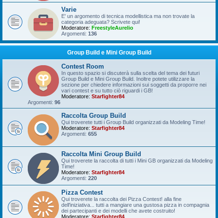
Varie
E' un argomento di tecnica modellistica ma non trovate la
categoria adeguata? Scrivete qui!
Moderatore:
FreestyleAurelio
Argomenti:
136
Group Build e Mini Group Build
Contest Room
In questo spazio si discuterà sulla scelta del tema dei futuri
Group Build e Mini Group Build. Inoltre potete utilizzare la
sezione per chiedere informazioni sui soggetti da proporre nei
vari contest e su tutto ciò riguardi i GB!
Moderatore:
Starfighter84
Argomenti:
96
Raccolta Group Build
Qui troverete tutti i Group Build organizzati da Modeling Time!
Moderatore:
Starfighter84
Argomenti:
655
Raccolta Mini Group Build
Qui troverete la raccolta di tutti i Mini GB organizzati da Modeling
Time!
Moderatore:
Starfighter84
Argomenti:
220
Pizza Contest
Qui troverete la raccolta dei Pizza Contest! alla fine
dell'iniziativa... tutti a mangiare una gustosa pizza in compagnia
dei partecipanti e dei modelli che avete costruito!
Moderatore:
Starfighter84