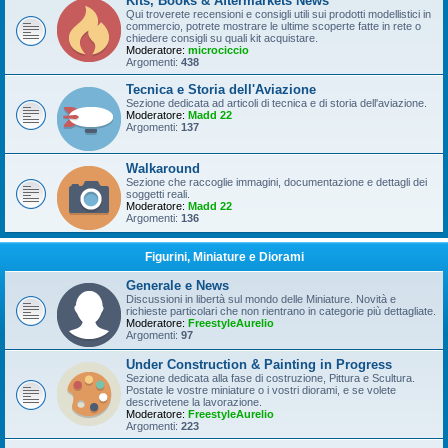
Kits, Books & Aftermarkets News
Qui troverete recensioni e consigli utili sui prodotti modellistici in
commercio, potrete mostrare le ultime scoperte fatte in rete o
chiedere consigli su quali kit acquistare.
Moderatore:
microciccio
Argomenti:
438
Tecnica e Storia dell'Aviazione
Sezione dedicata ad articoli di tecnica e di storia dell'aviazione.
Moderatore:
Madd 22
Argomenti:
137
Walkaround
Sezione che raccoglie immagini, documentazione e dettagli dei
soggetti reali.
Moderatore:
Madd 22
Argomenti:
136
Figurini, Miniature e Diorami
Generale e News
Discussioni in libertà sul mondo delle Miniature. Novità e
richieste particolari che non rientrano in categorie più dettagliate.
Moderatore:
FreestyleAurelio
Argomenti:
97
Under Construction & Painting in Progress
Sezione dedicata alla fase di costruzione, Pittura e Scultura.
Postate le vostre miniature o i vostri diorami, e se volete
descrivetene la lavorazione.
Moderatore:
FreestyleAurelio
Argomenti:
223