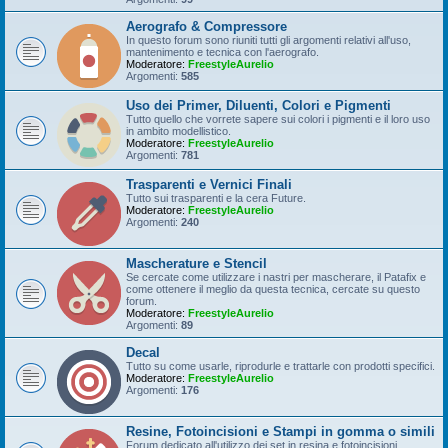
Aerografo & Compressore
In questo forum sono riuniti tutti gli argomenti relativi all'uso,
mantenimento e tecnica con l'aerografo.
Moderatore:
FreestyleAurelio
Argomenti:
585
Uso dei Primer, Diluenti, Colori e Pigmenti
Tutto quello che vorrete sapere sui colori i pigmenti e il loro uso
in ambito modellistico.
Moderatore:
FreestyleAurelio
Argomenti:
781
Trasparenti e Vernici Finali
Tutto sui trasparenti e la cera Future.
Moderatore:
FreestyleAurelio
Argomenti:
240
Mascherature e Stencil
Se cercate come utilizzare i nastri per mascherare, il Patafix e
come ottenere il meglio da questa tecnica, cercate su questo
forum.
Moderatore:
FreestyleAurelio
Argomenti:
89
Decal
Tutto su come usarle, riprodurle e trattarle con prodotti specifici.
Moderatore:
FreestyleAurelio
Argomenti:
176
Resine, Fotoincisioni e Stampi in gomma o simili
Forum dedicato all'utilizzo dei set in resina e fotoincisioni