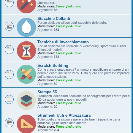
aftermarket.
Moderatore:
FreestyleAurelio
Argomenti:
88
Stucchi e Collanti
Forum dedicato all'uso degli stucchi e delle colle.
Moderatore:
FreestyleAurelio
Argomenti:
183
Tecniche di Invecchiamento
Forum dedicato alle tecniche di weathering, sporcatura e After
Effect dei modelli.
Moderatore:
FreestyleAurelio
Argomenti:
172
Scratch Building
Come creare una basetta? un motore, modificare un parte di un
aereo o costruirla fin da zero. Tutto quello che potreste imparare
sull'autocostruzione.
Moderatore:
FreestyleAurelio
Argomenti:
80
Stampa 3D
Stampanti, accessori, tecniche ed accorgimenti per creare pezzi
3D da aggiungere ai nostri modelli!
Moderatore:
FreestyleAurelio
Argomenti:
20
Strumenti Utili e Attrezzatura
Tutto quello che si può sapere sulle lime, i trapani, le carte
abrasive, gli incisori e altro ancora.
Moderatore:
FreestyleAurelio
Argomenti:
264