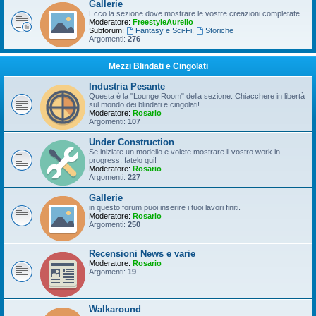
Gallerie
Ecco la sezione dove mostrare le vostre creazioni completate.
Moderatore:
FreestyleAurelio
Subforum:
Fantasy e Sci-Fi
,
Storiche
Argomenti:
276
Mezzi Blindati e Cingolati
Industria Pesante
Questa è la "Lounge Room" della sezione. Chiacchere in libertà
sul mondo dei blindati e cingolati!
Moderatore:
Rosario
Argomenti:
107
Under Construction
Se iniziate un modello e volete mostrare il vostro work in
progress, fatelo qui!
Moderatore:
Rosario
Argomenti:
227
Gallerie
in questo forum puoi inserire i tuoi lavori finiti.
Moderatore:
Rosario
Argomenti:
250
Recensioni News e varie
Moderatore:
Rosario
Argomenti:
19
Walkaround