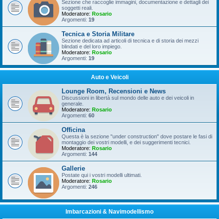
Sezione che raccoglie immagini, documentazione e dettagli dei
soggetti reali.
Moderatore:
Rosario
Argomenti:
19
Tecnica e Storia Militare
Sezione dedicata ad articoli di tecnica e di storia dei mezzi
blindati e del loro impiego.
Moderatore:
Rosario
Argomenti:
19
Auto e Veicoli
Lounge Room, Recensioni e News
Discussioni in libertà sul mondo delle auto e dei veicoli in
generale.
Moderatore:
Rosario
Argomenti:
60
Officina
Questa è la sezione "under construction" dove postare le fasi di
montaggio dei vostri modelli, e dei suggerimenti tecnici.
Moderatore:
Rosario
Argomenti:
144
Gallerie
Postate qui i vostri modelli ultimati.
Moderatore:
Rosario
Argomenti:
246
Imbarcazioni & Navimodellismo