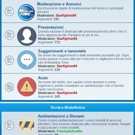
Moderazione e Annunci
Qui troverai le regole di moderazione del forum e i principali
annunci.
Moderatore:
Starfighter84
Argomenti:
191
Presentazioni
Questa sezione è dedicata alle presentazioni di coloro che si
sono appena iscritti. Parlateci un pò di voi....
Moderatore:
Starfighter84
Argomenti:
772
Suggerimenti e lamentele
Se avete dei suggerimenti o delle lamentele postatele qui. Ogni
vostro parere ci sarà utile per crescere e migliorare il forum ed il
sito di Modeling Time.
Moderatore:
Starfighter84
Argomenti:
130
Aiuto
Se avete dei dubbi, non sapete come postare o come
registrarvi, potete contattare un administrator che vi fornirà
l'aiuto necessario.
Moderatore:
Starfighter84
Argomenti:
165
Tecnica Modellistica
Ambientazioni e Diorami
Come creare ambientazioni per i vostri modelli di aerei ed
elicotteri. Una sezione dedicata alla costruzione di piste, hangar
e piazzali per i vostri modelli.
Moderatore:
FreestyleAurelio
Argomenti:
99