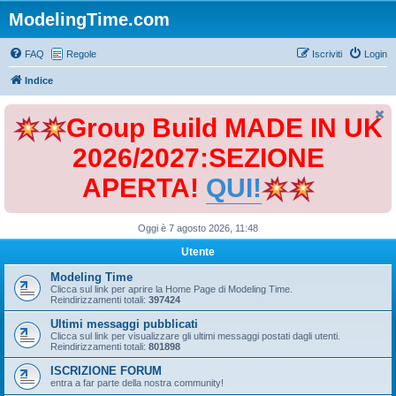
ModelingTime.com
FAQ
Regole
Iscriviti
Login
Indice
Group Build MADE IN UK
2026/2027:SEZIONE
APERTA!
QUI!
Oggi è 7 agosto 2026, 11:48
Utente
Modeling Time
Clicca sul link per aprire la Home Page di Modeling Time.
Reindirizzamenti totali:
397424
Ultimi messaggi pubblicati
Clicca sul link per visualizzare gli ultimi messaggi postati dagli utenti.
Reindirizzamenti totali:
801898
ISCRIZIONE FORUM
entra a far parte della nostra community!