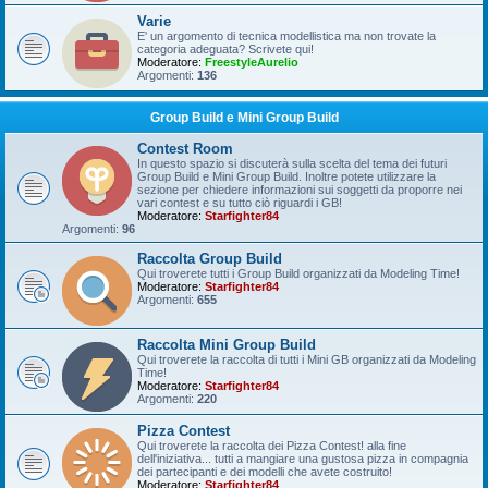
Varie
E' un argomento di tecnica modellistica ma non trovate la
categoria adeguata? Scrivete qui!
Moderatore:
FreestyleAurelio
Argomenti:
136
Group Build e Mini Group Build
Contest Room
In questo spazio si discuterà sulla scelta del tema dei futuri
Group Build e Mini Group Build. Inoltre potete utilizzare la
sezione per chiedere informazioni sui soggetti da proporre nei
vari contest e su tutto ciò riguardi i GB!
Moderatore:
Starfighter84
Argomenti:
96
Raccolta Group Build
Qui troverete tutti i Group Build organizzati da Modeling Time!
Moderatore:
Starfighter84
Argomenti:
655
Raccolta Mini Group Build
Qui troverete la raccolta di tutti i Mini GB organizzati da Modeling
Time!
Moderatore:
Starfighter84
Argomenti:
220
Pizza Contest
Qui troverete la raccolta dei Pizza Contest! alla fine
dell'iniziativa... tutti a mangiare una gustosa pizza in compagnia
dei partecipanti e dei modelli che avete costruito!
Moderatore:
Starfighter84