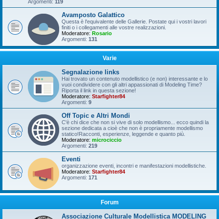
Argomenti:
119
Avamposto Galattico
Questa è l'equivalente delle Gallerie. Postate qui i vostri lavori
finiti o i collegamenti alle vostre realizzazioni.
Moderatore:
Rosario
Argomenti:
131
Varie
Segnalazione links
Hai trovato un contenuto modellistico (e non) interessante e lo
vuoi condividere con gli altri appassionati di Modeling Time?
Riporta il link in questa sezione!
Moderatore:
Starfighter84
Argomenti:
9
Off Topic e Altri Mondi
C'è chi dice che non si vive di solo modellismo... ecco quindi la
sezione dedicata a cioè che non è propriamente modellismo
statico!Racconti, esperienze, leggende e quanto più.
Moderatore:
microciccio
Argomenti:
219
Eventi
organizzazione eventi, incontri e manifestazioni modellistiche.
Moderatore:
Starfighter84
Argomenti:
171
Forum
Associazione Culturale Modellistica MODELING