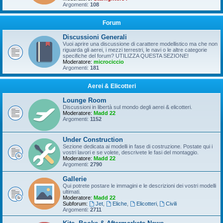
Argomenti:
108
Forum
Discussioni Generali
Vuoi aprire una discussione di carattere modellistico ma che non
riguarda gli aerei, i mezzi terrestri, le navi o le altre categorie
specifiche del forum? UTILIZZA QUESTA SEZIONE!
Moderatore:
microciccio
Argomenti:
181
Aerei & Elicotteri
Lounge Room
Discussioni in libertà sul mondo degli aerei & elicotteri.
Moderatore:
Madd 22
Argomenti:
1152
Under Construction
Sezione dedicata ai modelli in fase di costruzione. Postate qui i
vostri lavori e se volete, descrivete le fasi del montaggio.
Moderatore:
Madd 22
Argomenti:
2790
Gallerie
Qui potrete postare le immagini e le descrizioni dei vostri modelli
ultimati.
Moderatore:
Madd 22
Subforum:
Jet
,
Eliche
,
Elicotteri
,
Civili
Argomenti:
2711