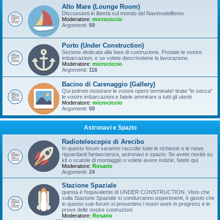
Alto Mare (Lounge Room)
Discussioni in libertà sul mondo del Navimodellismo.
Moderatore:
microciccio
Argomenti:
59
Porto (Under Construction)
Sezione dedicata alla fase di costruzione. Postate le vostre
imbarcazioni, e se volete descrivetene la lavorazione.
Moderatore:
microciccio
Argomenti:
116
Bacino di Carenaggio (Gallery)
Qui potrete mostrare le vostre opere terminate! tirate "in secca"
le vostre imbarcazioni e fatele ammirare a tutti gli utenti.
Moderatore:
microciccio
Argomenti:
59
Astronavi e Spazio
Radiotelescopio di Arecibo
In questo forum saranno raccolte tutte le richieste e le news
riguardanti fantascienza, astronavi e spazio. Se avete novità su
kit o scatole di montaggio o volete avere notizie, fatelo qui.
Moderatore:
Rosario
Argomenti:
24
Stazione Spaziale
questa è l'equivalente di UNDER CONSTRUCTION. Visto che
sulla Stazione Spaziale si condurranno esperimenti, è giusto che
in questo sub-forum si presentino i nostri work in progress e le
prove delle nostre costruzioni.
Moderatore:
Rosario