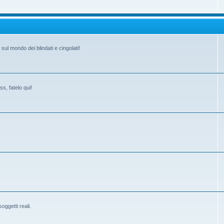
ul mondo dei blindati e cingolati!
s, fatelo qui!
ggetti reali.