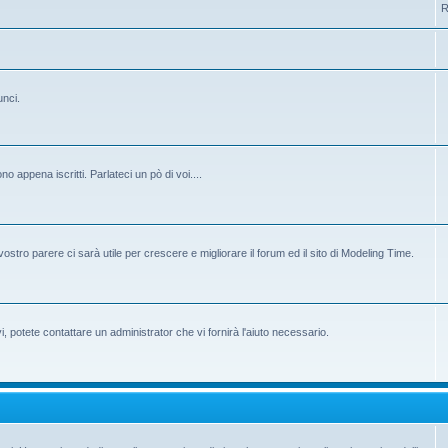
R
unci.
 appena iscritti. Parlateci un pò di voi....
ostro parere ci sarà utile per crescere e migliorare il forum ed il sito di Modeling Time.
potete contattare un administrator che vi fornirà l'aiuto necessario.