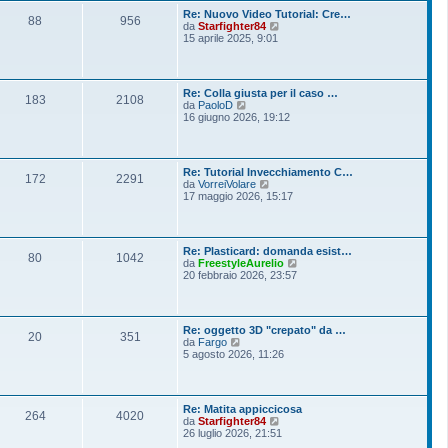
o
l
s
Re: Nuovo Video Tutorial: Cre…
t
88
956
s
V
da
Starfighter84
i
a
e
15 aprile 2025, 9:01
m
g
d
o
g
i
m
i
u
e
o
l
s
Re: Colla giusta per il caso …
t
183
2108
s
V
da
PaoloD
i
a
e
16 giugno 2026, 19:12
m
g
d
o
g
i
m
i
u
e
o
l
s
Re: Tutorial Invecchiamento C…
t
172
2291
s
V
da
VorreiVolare
i
a
e
17 maggio 2026, 15:17
m
g
d
o
g
i
m
i
u
e
o
l
s
Re: Plasticard: domanda esist…
t
80
1042
s
V
da
FreestyleAurelio
i
a
e
20 febbraio 2026, 23:57
m
g
d
o
g
i
m
i
u
e
o
l
s
Re: oggetto 3D "crepato" da …
t
20
351
s
V
da
Fargo
i
a
e
5 agosto 2026, 11:26
m
g
d
o
g
i
m
i
u
e
o
l
s
Re: Matita appiccicosa
t
264
4020
s
V
da
Starfighter84
i
a
e
26 luglio 2026, 21:51
m
g
d