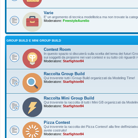
Varie
E' un argomento di tecnica modellistica ma non trovate la categ
Moderatore:
FreestyleAurelio
GROUP BUILD E MINI GROUP BUILD
Contest Room
In questo spazio si discuterà sulla scelta del tema dei futuri Gro
sui soggetti da proporre nei vari contest e su tutto ciò riguardi i
Moderatore:
Starfighter84
Raccolta Group Build
Qui troverete tutti i Group Build organizzati da Modeling Time!
Moderatore:
Starfighter84
Raccolta Mini Group Build
Qui troverete la raccolta di tutti i Mini GB organizzati da Modeli
Moderatore:
Starfighter84
Pizza Contest
Qui troverete la raccolta dei Pizza Contest! alla fine dell'inizia
avete costruito!
Moderatore:
Starfighter84