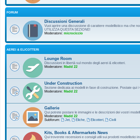
FORUM
Discussioni Generali
Vuoi aprire una discussione di carattere modellistico ma che non r
UTILIZZA QUESTA SEZIONE!
Moderatore:
microciccio
AEREI & ELICOTTERI
Lounge Room
Discussioni in libertà sul mondo degli aerei & elicotteri.
Moderatore:
Madd 22
Under Construction
Sezione dedicata ai modelli in fase di costruzione. Postate qui i 
Moderatore:
Madd 22
Gallerie
Qui potrete postare le immagini e le descrizioni dei vostri modelli
Moderatore:
Madd 22
Subforum:
Jet
,
Eliche
,
Elicotteri
,
Civili
Kits, Books & Aftermarkets News
Qui troverete recensioni e consigli utili sui prodotti modellistici