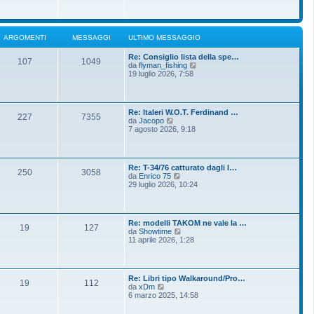
o
g
i
m
i
u
e
o
l
s
t
s
ARGOMENTI
MESSAGGI
ULTIMO MESSAGGIO
i
a
m
g
Re: Consiglio lista della spe…
o
g
107
1049
V
da
flyman_fishing
m
i
e
19 luglio 2026, 7:58
e
o
d
s
i
s
u
a
l
g
Re: Italeri W.O.T. Ferdinand …
t
g
227
7355
V
da
Jacopo
i
i
e
7 agosto 2026, 9:18
m
o
d
o
i
m
u
e
l
s
Re: T-34/76 catturato dagli I…
t
250
3058
s
V
da
Enrico 75
i
a
e
29 luglio 2026, 10:24
m
g
d
o
g
i
m
i
u
e
o
l
s
Re: modelli TAKOM ne vale la …
t
19
127
s
V
da
Showtime
i
a
e
11 aprile 2026, 1:28
m
g
d
o
g
i
m
i
u
e
o
l
s
Re: Libri tipo Walkaround/Pro…
t
19
112
s
V
da
xDm
i
a
e
6 marzo 2025, 14:58
m
g
d
o
g
i