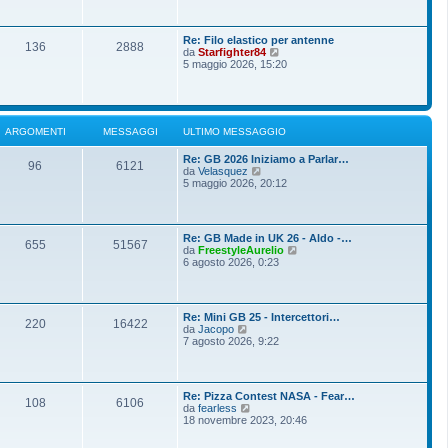
o
g
i
m
i
u
e
o
l
s
Re: Filo elastico per antenne
t
136
2888
s
V
da
Starfighter84
i
a
e
5 maggio 2026, 15:20
m
g
d
o
g
i
m
i
u
e
o
l
s
t
s
ARGOMENTI
MESSAGGI
ULTIMO MESSAGGIO
i
a
m
g
Re: GB 2026 Iniziamo a Parlar…
o
g
96
6121
V
da
Velasquez
m
i
e
5 maggio 2026, 20:12
e
o
d
s
i
s
u
a
l
g
Re: GB Made in UK 26 - Aldo -…
t
g
655
51567
V
da
FreestyleAurelio
i
i
e
6 agosto 2026, 0:23
m
o
d
o
i
m
u
e
l
s
Re: Mini GB 25 - Intercettori…
t
220
16422
s
V
da
Jacopo
i
a
e
7 agosto 2026, 9:22
m
g
d
o
g
i
m
i
u
e
o
l
s
Re: Pizza Contest NASA - Fear…
t
108
6106
s
V
da
fearless
i
a
e
18 novembre 2023, 20:46
m
g
d
o
g
i
m