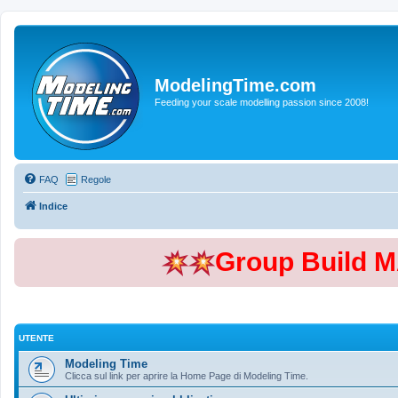
ModelingTime.com
Feeding your scale modelling passion since 2008!
FAQ
Regole
Indice
Group Build 
UTENTE
Modeling Time
Clicca sul link per aprire la Home Page di Modeling Time.