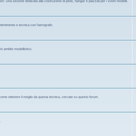
eri. Una sezione dedicata alla costruzione di piste, hangar e piazzali per i vostri modelli.
mantenimento e tecnica con l'aerografo.
 in ambito modellistico.
 come ottenere il meglio da questa tecnica, cercate su questo forum.
.