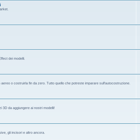
i
arket.
fect dei modelli.
ereo o costruirla fin da zero. Tutto quello che potreste imparare sull'autocostruzione.
i 3D da aggiungere ai nostri modelli!
ive, gli incisori e altro ancora.