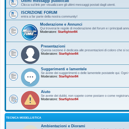
Ultimi messaggi pubblicati
Clicca sul link per visualizzare gli ultimi messaggi postati dagli utenti.
ISCRIZIONE FORUM
entra a far parte della nostra community!
Moderazione e Annunci
Qui troverai le regole di moderazione del forum e i principali ann
Moderatore:
Starfighter84
Presentazioni
Questa sezione è dedicata alle presentazioni di coloro che si sono
Moderatore:
Starfighter84
Suggerimenti e lamentele
Se avete dei suggerimenti o delle lamentele postatele qui. Ogni v
Moderatore:
Starfighter84
Aiuto
Se avete dei dubbi, non sapete come postare o come registrarvi, 
Moderatore:
Starfighter84
TECNICA MODELLISTICA
Ambientazioni e Diorami