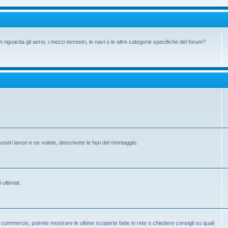
iguarda gli aerei, i mezzi terrestri, le navi o le altre categorie specifiche del forum?
vostri lavori e se volete, descrivete le fasi del montaggio.
 ultimati.
 in commercio, potrete mostrare le ultime scoperte fatte in rete o chiedere consigli su quali