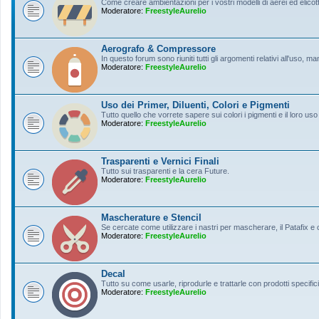
Come creare ambientazioni per i vostri modelli di aerei ed elicott
Moderatore:
FreestyleAurelio
Aerografo & Compressore
In questo forum sono riuniti tutti gli argomenti relativi all'uso, 
Moderatore:
FreestyleAurelio
Uso dei Primer, Diluenti, Colori e Pigmenti
Tutto quello che vorrete sapere sui colori i pigmenti e il loro uso
Moderatore:
FreestyleAurelio
Trasparenti e Vernici Finali
Tutto sui trasparenti e la cera Future.
Moderatore:
FreestyleAurelio
Mascherature e Stencil
Se cercate come utilizzare i nastri per mascherare, il Patafix e
Moderatore:
FreestyleAurelio
Decal
Tutto su come usarle, riprodurle e trattarle con prodotti specifici
Moderatore:
FreestyleAurelio