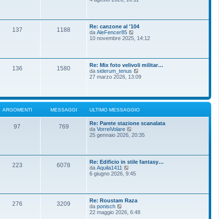
m
g
d
o
g
i
m
i
u
e
o
l
s
Re: canzone al '104
t
137
1188
s
V
da
AleFencer85
i
a
e
10 novembre 2025, 14:12
m
g
d
o
g
i
m
i
u
e
o
l
s
Re: Mix foto velivoli militar…
t
136
1580
s
V
da
siderum_tenus
i
a
e
27 marzo 2026, 13:09
m
g
d
o
g
i
m
i
u
e
o
l
s
t
s
ARGOMENTI
MESSAGGI
ULTIMO MESSAGGIO
i
a
m
g
Re: Parete stazione scanalata
o
g
97
769
V
da
VorreiVolare
m
i
e
25 gennaio 2026, 20:35
e
o
d
s
i
s
u
a
l
g
Re: Edificio in stile fantasy…
t
g
223
6078
V
da
Aquila1411
i
i
e
6 giugno 2026, 9:45
m
o
d
o
i
m
u
e
l
s
Re: Roustam Raza
t
276
3209
s
V
da
ponisch
i
a
e
22 maggio 2026, 6:48
m
g
d