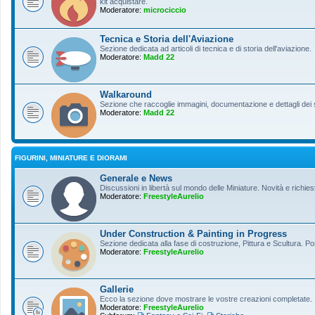
kit acquistare.
Moderatore:
microciccio
Tecnica e Storia dell'Aviazione
Sezione dedicata ad articoli di tecnica e di storia dell'aviazione.
Moderatore:
Madd 22
Walkaround
Sezione che raccoglie immagini, documentazione e dettagli dei so
Moderatore:
Madd 22
FIGURINI, MINIATURE E DIORAMI
Generale e News
Discussioni in libertà sul mondo delle Miniature. Novità e richiest
Moderatore:
FreestyleAurelio
Under Construction & Painting in Progress
Sezione dedicata alla fase di costruzione, Pittura e Scultura. Po
Moderatore:
FreestyleAurelio
Gallerie
Ecco la sezione dove mostrare le vostre creazioni completate.
Moderatore:
FreestyleAurelio