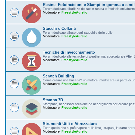
Resine, Fotoincisioni e Stampi in gomma o simil
Forum dedicato all'utilizzo dei set in resina e fotoincisioni afterm
Moderatore:
FreestyleAurelio
Stucchi e Collanti
Forum dedicato all'uso degli stucchi e delle colle.
Moderatore:
FreestyleAurelio
Tecniche di Invecchiamento
Forum dedicato alle tecniche di weathering, sporcatura e After Ef
Moderatore:
FreestyleAurelio
Scratch Building
Come creare una basetta? un motore, modificare un parte di un a
Moderatore:
FreestyleAurelio
Stampa 3D
Stampanti, accessori, tecniche ed accorgimenti per creare pezz
Moderatore:
FreestyleAurelio
Strumenti Utili e Attrezzatura
Tutto quello che si può sapere sulle lime, i trapani, le carte abras
Moderatore:
FreestyleAurelio