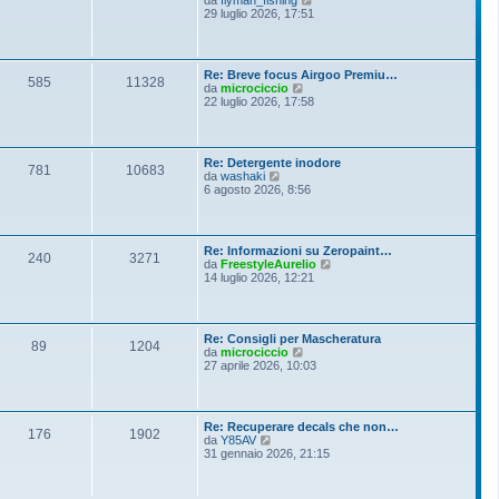
i
e
29 luglio 2026, 17:51
e
o
d
s
i
s
u
a
l
g
Re: Breve focus Airgoo Premiu…
t
g
585
11328
V
da
microciccio
i
i
e
22 luglio 2026, 17:58
m
o
d
o
i
m
u
e
l
s
Re: Detergente inodore
t
781
10683
s
V
da
washaki
i
a
e
6 agosto 2026, 8:56
m
g
d
o
g
i
m
i
u
e
o
l
s
Re: Informazioni su Zeropaint…
t
240
3271
s
V
da
FreestyleAurelio
i
a
e
14 luglio 2026, 12:21
m
g
d
o
g
i
m
i
u
e
o
l
s
Re: Consigli per Mascheratura
t
89
1204
s
V
da
microciccio
i
a
e
27 aprile 2026, 10:03
m
g
d
o
g
i
m
i
u
e
o
l
s
Re: Recuperare decals che non…
t
176
1902
s
V
da
Y85AV
i
a
e
31 gennaio 2026, 21:15
m
g
d
o
g
i
m
i
u
e