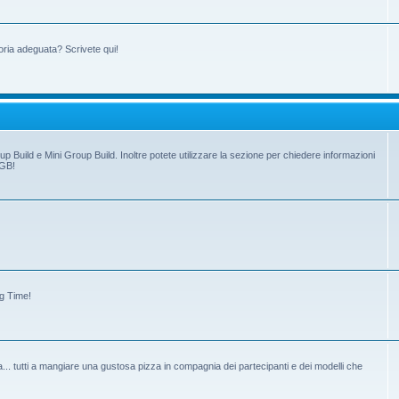
oria adeguata? Scrivete qui!
up Build e Mini Group Build. Inoltre potete utilizzare la sezione per chiedere informazioni
 GB!
ng Time!
tiva... tutti a mangiare una gustosa pizza in compagnia dei partecipanti e dei modelli che