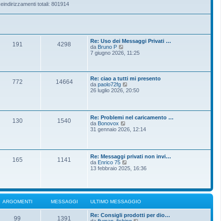
eindirizzamenti totali: 801914
Re: Uso dei Messaggi Privati …
191
4298
V
da
Bruno P
e
7 giugno 2026, 11:25
d
i
u
l
Re: ciao a tutti mi presento
772
14664
t
V
da
paolo72fg
i
e
26 luglio 2026, 20:50
m
d
o
i
m
u
e
l
Re: Problemi nel caricamento …
s
t
130
1540
V
da
Bonovox
s
i
e
31 gennaio 2026, 12:14
a
m
d
g
o
i
g
m
u
i
e
l
o
s
Re: Messaggi privati non invi…
t
165
1141
s
V
da
Enrico 75
i
a
e
13 febbraio 2025, 16:36
m
g
d
o
g
i
m
i
u
e
o
l
s
t
s
ARGOMENTI
MESSAGGI
ULTIMO MESSAGGIO
i
a
m
g
Re: Consigli prodotti per dio…
o
g
99
1391
V
da
flyman_fishing
m