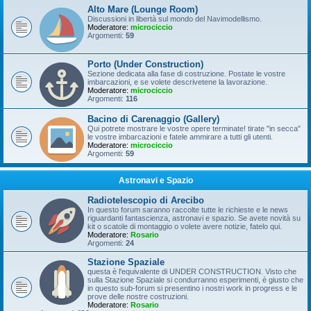
Alto Mare (Lounge Room)
Discussioni in libertà sul mondo del Navimodellismo.
Moderatore:
microciccio
Argomenti:
59
Porto (Under Construction)
Sezione dedicata alla fase di costruzione. Postate le vostre
imbarcazioni, e se volete descrivetene la lavorazione.
Moderatore:
microciccio
Argomenti:
116
Bacino di Carenaggio (Gallery)
Qui potrete mostrare le vostre opere terminate! tirate "in secca"
le vostre imbarcazioni e fatele ammirare a tutti gli utenti.
Moderatore:
microciccio
Argomenti:
59
Astronavi e Spazio
Radiotelescopio di Arecibo
In questo forum saranno raccolte tutte le richieste e le news
riguardanti fantascienza, astronavi e spazio. Se avete novità su
kit o scatole di montaggio o volete avere notizie, fatelo qui.
Moderatore:
Rosario
Argomenti:
24
Stazione Spaziale
questa è l'equivalente di UNDER CONSTRUCTION. Visto che
sulla Stazione Spaziale si condurranno esperimenti, è giusto che
in questo sub-forum si presentino i nostri work in progress e le
prove delle nostre costruzioni.
Moderatore:
Rosario