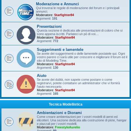
Moderazione e Annunci
Qui troverai le regole di moderazione del forum e i principali
annunci.
Moderatore:
Starfighter84
Argomenti:
191
Presentazioni
Questa sezione è dedicata alle presentazioni di coloro che si
sono appena iscritti. Parlateci un pò di voi....
Moderatore:
Starfighter84
Argomenti:
772
Suggerimenti e lamentele
Se avete dei suggerimenti o delle lamentele postatele qui. Ogni
vostro parere ci sarà utile per crescere e migliorare il forum ed il
sito di Modeling Time.
Moderatore:
Starfighter84
Argomenti:
130
Aiuto
Se avete dei dubbi, non sapete come postare o come
registrarvi, potete contattare un administrator che vi fornirà
l'aiuto necessario.
Moderatore:
Starfighter84
Argomenti:
165
Tecnica Modellistica
Ambientazioni e Diorami
Come creare ambientazioni per i vostri modelli di aerei ed
elicotteri. Una sezione dedicata alla costruzione di piste, hangar
e piazzali per i vostri modelli.
Moderatore:
FreestyleAurelio
Argomenti:
99