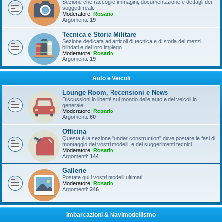
Sezione che raccoglie immagini, documentazione e dettagli dei
soggetti reali.
Moderatore:
Rosario
Argomenti:
19
Tecnica e Storia Militare
Sezione dedicata ad articoli di tecnica e di storia dei mezzi
blindati e del loro impiego.
Moderatore:
Rosario
Argomenti:
19
Auto e Veicoli
Lounge Room, Recensioni e News
Discussioni in libertà sul mondo delle auto e dei veicoli in
generale.
Moderatore:
Rosario
Argomenti:
60
Officina
Questa è la sezione "under construction" dove postare le fasi di
montaggio dei vostri modelli, e dei suggerimenti tecnici.
Moderatore:
Rosario
Argomenti:
144
Gallerie
Postate qui i vostri modelli ultimati.
Moderatore:
Rosario
Argomenti:
246
Imbarcazioni & Navimodellismo