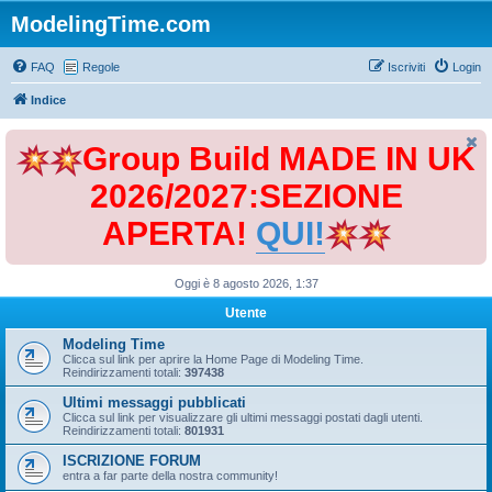
ModelingTime.com
FAQ
Regole
Iscriviti
Login
Indice
Group Build MADE IN UK
2026/2027:SEZIONE
APERTA!
QUI!
Oggi è 8 agosto 2026, 1:37
Utente
Modeling Time
Clicca sul link per aprire la Home Page di Modeling Time.
Reindirizzamenti totali:
397438
Ultimi messaggi pubblicati
Clicca sul link per visualizzare gli ultimi messaggi postati dagli utenti.
Reindirizzamenti totali:
801931
ISCRIZIONE FORUM
entra a far parte della nostra community!