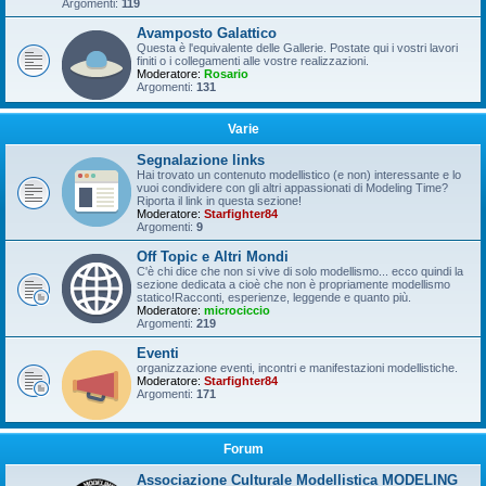
Argomenti:
119
Avamposto Galattico
Questa è l'equivalente delle Gallerie. Postate qui i vostri lavori
finiti o i collegamenti alle vostre realizzazioni.
Moderatore:
Rosario
Argomenti:
131
Varie
Segnalazione links
Hai trovato un contenuto modellistico (e non) interessante e lo
vuoi condividere con gli altri appassionati di Modeling Time?
Riporta il link in questa sezione!
Moderatore:
Starfighter84
Argomenti:
9
Off Topic e Altri Mondi
C'è chi dice che non si vive di solo modellismo... ecco quindi la
sezione dedicata a cioè che non è propriamente modellismo
statico!Racconti, esperienze, leggende e quanto più.
Moderatore:
microciccio
Argomenti:
219
Eventi
organizzazione eventi, incontri e manifestazioni modellistiche.
Moderatore:
Starfighter84
Argomenti:
171
Forum
Associazione Culturale Modellistica MODELING