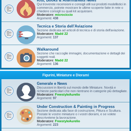
Kits, Books & Aftermarkets News
Qui troverete recensioni e consigli utili sui prodotti modellistici in
commercio, potrete mostrare le ultime scoperte fatte in rete o
chiedere consigli su quali kit acquistare.
Moderatore:
microciccio
Argomenti:
438
Tecnica e Storia dell'Aviazione
Sezione dedicata ad articoli di tecnica e di storia dell'aviazione.
Moderatore:
Madd 22
Argomenti:
137
Walkaround
Sezione che raccoglie immagini, documentazione e dettagli dei
soggetti reali.
Moderatore:
Madd 22
Argomenti:
136
Figurini, Miniature e Diorami
Generale e News
Discussioni in libertà sul mondo delle Miniature. Novità e
richieste particolari che non rientrano in categorie più dettagliate.
Moderatore:
FreestyleAurelio
Argomenti:
97
Under Construction & Painting in Progress
Sezione dedicata alla fase di costruzione, Pittura e Scultura.
Postate le vostre miniature o i vostri diorami, e se volete
descrivetene la lavorazione.
Moderatore:
FreestyleAurelio
Argomenti:
223