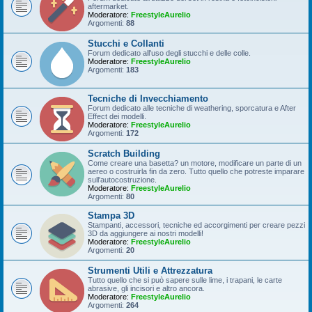
aftermarket.
Moderatore:
FreestyleAurelio
Argomenti:
88
Stucchi e Collanti
Forum dedicato all'uso degli stucchi e delle colle.
Moderatore:
FreestyleAurelio
Argomenti:
183
Tecniche di Invecchiamento
Forum dedicato alle tecniche di weathering, sporcatura e After
Effect dei modelli.
Moderatore:
FreestyleAurelio
Argomenti:
172
Scratch Building
Come creare una basetta? un motore, modificare un parte di un
aereo o costruirla fin da zero. Tutto quello che potreste imparare
sull'autocostruzione.
Moderatore:
FreestyleAurelio
Argomenti:
80
Stampa 3D
Stampanti, accessori, tecniche ed accorgimenti per creare pezzi
3D da aggiungere ai nostri modelli!
Moderatore:
FreestyleAurelio
Argomenti:
20
Strumenti Utili e Attrezzatura
Tutto quello che si può sapere sulle lime, i trapani, le carte
abrasive, gli incisori e altro ancora.
Moderatore:
FreestyleAurelio
Argomenti:
264