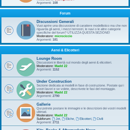
Argomenti:
108
Forum
Discussioni Generali
Vuoi aprire una discussione di carattere modellistico ma che non
riguarda gli aerei, i mezzi terrestri, le navi o le altre categorie
specifiche del forum? UTILIZZA QUESTA SEZIONE!
Moderatore:
microciccio
Argomenti:
181
Aerei & Elicotteri
Lounge Room
Discussioni in libertà sul mondo degli aerei & elicotteri.
Moderatore:
Madd 22
Argomenti:
1152
Under Construction
Sezione dedicata ai modelli in fase di costruzione. Postate qui i
vostri lavori e se volete, descrivete le fasi del montaggio.
Moderatore:
Madd 22
Argomenti:
2790
Gallerie
Qui potrete postare le immagini e le descrizioni dei vostri modelli
ultimati.
Moderatore:
Madd 22
Subforum:
Jet
,
Eliche
,
Elicotteri
,
Civili
Argomenti:
2711