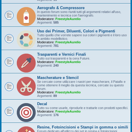
Aerografo & Compressore
In questo forum sono riuniti tutti gli argomenti relativi all'uso,
mantenimento e tecnica con l'aerografo.
Moderatore:
FreestyleAurelio
Argomenti:
585
Uso dei Primer, Diluenti, Colori e Pigmenti
Tutto quello che vorrete sapere sui colori i pigmenti e il loro uso
in ambito modellistico.
Moderatore:
FreestyleAurelio
Argomenti:
781
Trasparenti e Vernici Finali
Tutto sui trasparenti e la cera Future.
Moderatore:
FreestyleAurelio
Argomenti:
240
Mascherature e Stencil
Se cercate come utilizzare i nastri per mascherare, il Patafix e
come ottenere il meglio da questa tecnica, cercate su questo
forum.
Moderatore:
FreestyleAurelio
Argomenti:
89
Decal
Tutto su come usarle, riprodurle e trattarle con prodotti specifici.
Moderatore:
FreestyleAurelio
Argomenti:
176
Resine, Fotoincisioni e Stampi in gomma o simili
Forum dedicato all'utilizzo dei set in resina e fotoincisioni