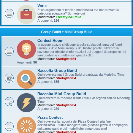
Varie
E' un argomento di tecnica modellistica ma non trovate la
categoria adeguata? Scrivete qui!
Moderatore:
FreestyleAurelio
Argomenti:
136
Group Build e Mini Group Build
Contest Room
In questo spazio si discuterà sulla scelta del tema dei futuri
Group Build e Mini Group Build. Inoltre potete utilizzare la
sezione per chiedere informazioni sui soggetti da proporre nei
vari contest e su tutto ciò riguardi i GB!
Moderatore:
Starfighter84
Argomenti:
96
Raccolta Group Build
Qui troverete tutti i Group Build organizzati da Modeling Time!
Moderatore:
Starfighter84
Argomenti:
655
Raccolta Mini Group Build
Qui troverete la raccolta di tutti i Mini GB organizzati da Modeling
Time!
Moderatore:
Starfighter84
Argomenti:
220
Pizza Contest
Qui troverete la raccolta dei Pizza Contest! alla fine
dell'iniziativa... tutti a mangiare una gustosa pizza in compagnia
dei partecipanti e dei modelli che avete costruito!
Moderatore:
Starfighter84