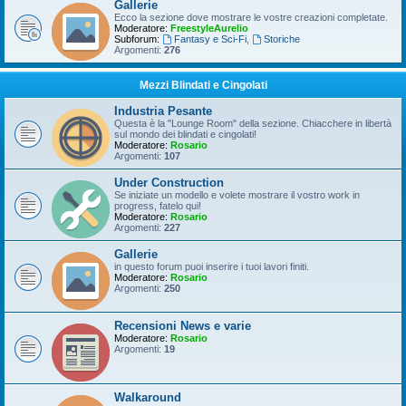
Gallerie
Ecco la sezione dove mostrare le vostre creazioni completate.
Moderatore:
FreestyleAurelio
Subforum:
Fantasy e Sci-Fi
,
Storiche
Argomenti:
276
Mezzi Blindati e Cingolati
Industria Pesante
Questa è la "Lounge Room" della sezione. Chiacchere in libertà
sul mondo dei blindati e cingolati!
Moderatore:
Rosario
Argomenti:
107
Under Construction
Se iniziate un modello e volete mostrare il vostro work in
progress, fatelo qui!
Moderatore:
Rosario
Argomenti:
227
Gallerie
in questo forum puoi inserire i tuoi lavori finiti.
Moderatore:
Rosario
Argomenti:
250
Recensioni News e varie
Moderatore:
Rosario
Argomenti:
19
Walkaround