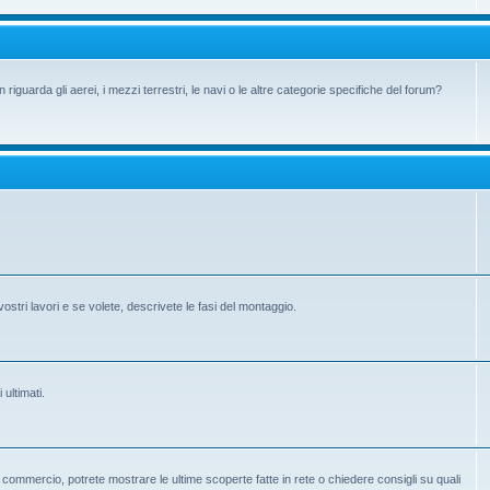
iguarda gli aerei, i mezzi terrestri, le navi o le altre categorie specifiche del forum?
vostri lavori e se volete, descrivete le fasi del montaggio.
 ultimati.
 in commercio, potrete mostrare le ultime scoperte fatte in rete o chiedere consigli su quali