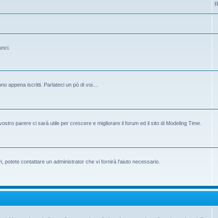
R
unci.
 appena iscritti. Parlateci un pò di voi....
ostro parere ci sarà utile per crescere e migliorare il forum ed il sito di Modeling Time.
potete contattare un administrator che vi fornirà l'aiuto necessario.