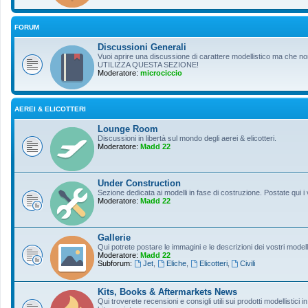
FORUM
Discussioni Generali
Vuoi aprire una discussione di carattere modellistico ma che non r
UTILIZZA QUESTA SEZIONE!
Moderatore:
microciccio
AEREI & ELICOTTERI
Lounge Room
Discussioni in libertà sul mondo degli aerei & elicotteri.
Moderatore:
Madd 22
Under Construction
Sezione dedicata ai modelli in fase di costruzione. Postate qui i 
Moderatore:
Madd 22
Gallerie
Qui potrete postare le immagini e le descrizioni dei vostri modelli
Moderatore:
Madd 22
Subforum:
Jet
,
Eliche
,
Elicotteri
,
Civili
Kits, Books & Aftermarkets News
Qui troverete recensioni e consigli utili sui prodotti modellistici