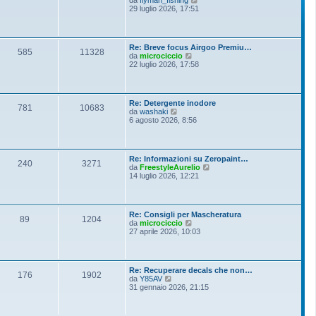
i
e
29 luglio 2026, 17:51
e
o
d
s
i
s
u
a
l
g
Re: Breve focus Airgoo Premiu…
t
g
585
11328
V
da
microciccio
i
i
e
22 luglio 2026, 17:58
m
o
d
o
i
m
u
e
l
s
Re: Detergente inodore
t
781
10683
s
V
da
washaki
i
a
e
6 agosto 2026, 8:56
m
g
d
o
g
i
m
i
u
e
o
l
s
Re: Informazioni su Zeropaint…
t
240
3271
s
V
da
FreestyleAurelio
i
a
e
14 luglio 2026, 12:21
m
g
d
o
g
i
m
i
u
e
o
l
s
Re: Consigli per Mascheratura
t
89
1204
s
V
da
microciccio
i
a
e
27 aprile 2026, 10:03
m
g
d
o
g
i
m
i
u
e
o
l
s
Re: Recuperare decals che non…
t
176
1902
s
V
da
Y85AV
i
a
e
31 gennaio 2026, 21:15
m
g
d
o
g
i
m
i
u
e