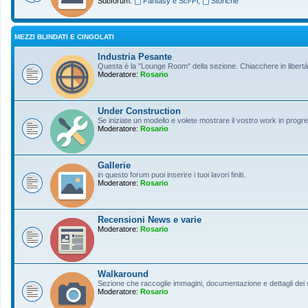
Subforum:
Fantasy e Sci-Fi
,
Storiche
MEZZI BLINDATI E CINGOLATI
Industria Pesante
Questa è la "Lounge Room" della sezione. Chiacchere in libertà s
Moderatore:
Rosario
Under Construction
Se iniziate un modello e volete mostrare il vostro work in progres
Moderatore:
Rosario
Gallerie
in questo forum puoi inserire i tuoi lavori finiti.
Moderatore:
Rosario
Recensioni News e varie
Moderatore:
Rosario
Walkaround
Sezione che raccoglie immagini, documentazione e dettagli dei so
Moderatore:
Rosario