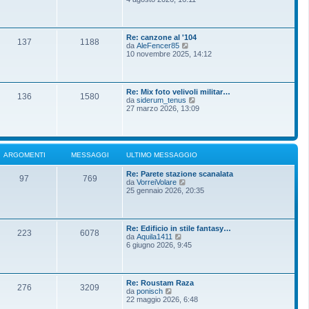
m
g
d
o
g
i
m
i
u
e
o
l
s
Re: canzone al '104
t
137
1188
s
V
da
AleFencer85
i
a
e
10 novembre 2025, 14:12
m
g
d
o
g
i
m
i
u
e
o
l
s
Re: Mix foto velivoli militar…
t
136
1580
s
V
da
siderum_tenus
i
a
e
27 marzo 2026, 13:09
m
g
d
o
g
i
m
i
u
e
o
l
s
t
s
ARGOMENTI
MESSAGGI
ULTIMO MESSAGGIO
i
a
m
g
Re: Parete stazione scanalata
o
g
97
769
V
da
VorreiVolare
m
i
e
25 gennaio 2026, 20:35
e
o
d
s
i
s
u
a
l
g
Re: Edificio in stile fantasy…
t
g
223
6078
V
da
Aquila1411
i
i
e
6 giugno 2026, 9:45
m
o
d
o
i
m
u
e
l
s
Re: Roustam Raza
t
276
3209
s
V
da
ponisch
i
a
e
22 maggio 2026, 6:48
m
g
d