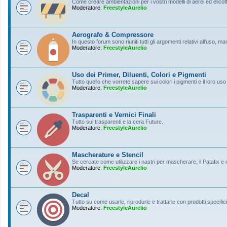
Come creare ambientazioni per i vostri modelli di aerei ed elicott
Moderatore:
FreestyleAurelio
Aerografo & Compressore
In questo forum sono riuniti tutti gli argomenti relativi all'uso, 
Moderatore:
FreestyleAurelio
Uso dei Primer, Diluenti, Colori e Pigmenti
Tutto quello che vorrete sapere sui colori i pigmenti e il loro uso
Moderatore:
FreestyleAurelio
Trasparenti e Vernici Finali
Tutto sui trasparenti e la cera Future.
Moderatore:
FreestyleAurelio
Mascherature e Stencil
Se cercate come utilizzare i nastri per mascherare, il Patafix e
Moderatore:
FreestyleAurelio
Decal
Tutto su come usarle, riprodurle e trattarle con prodotti specifici
Moderatore:
FreestyleAurelio