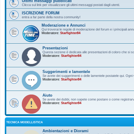
Ultimi messaggi pubblicati
Clicca sul link per visualizzare gli ultimi messaggi postati dagli utenti.
ISCRIZIONE FORUM
entra a far parte della nostra community!
Moderazione e Annunci
Qui troverai le regole di moderazione del forum e i principali ann
Moderatore:
Starfighter84
Presentazioni
Questa sezione è dedicata alle presentazioni di coloro che si sono
Moderatore:
Starfighter84
Suggerimenti e lamentele
Se avete dei suggerimenti o delle lamentele postatele qui. Ogni v
Moderatore:
Starfighter84
Aiuto
Se avete dei dubbi, non sapete come postare o come registrarvi, 
Moderatore:
Starfighter84
TECNICA MODELLISTICA
Ambientazioni e Diorami