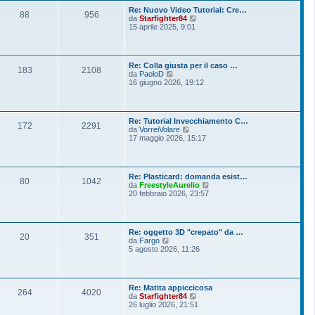
o
l
s
Re: Nuovo Video Tutorial: Cre…
t
88
956
s
V
da
Starfighter84
i
a
e
15 aprile 2025, 9:01
m
g
d
o
g
i
m
i
u
e
o
l
s
Re: Colla giusta per il caso …
t
183
2108
s
V
da
PaoloD
i
a
e
16 giugno 2026, 19:12
m
g
d
o
g
i
m
i
u
e
o
l
s
Re: Tutorial Invecchiamento C…
t
172
2291
s
V
da
VorreiVolare
i
a
e
17 maggio 2026, 15:17
m
g
d
o
g
i
m
i
u
e
o
l
s
Re: Plasticard: domanda esist…
t
80
1042
s
V
da
FreestyleAurelio
i
a
e
20 febbraio 2026, 23:57
m
g
d
o
g
i
m
i
u
e
o
l
s
Re: oggetto 3D "crepato" da …
t
20
351
s
V
da
Fargo
i
a
e
5 agosto 2026, 11:26
m
g
d
o
g
i
m
i
u
e
o
l
s
Re: Matita appiccicosa
t
264
4020
s
V
da
Starfighter84
i
a
e
26 luglio 2026, 21:51
m
g
d