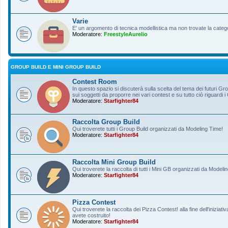
Varie
E' un argomento di tecnica modellistica ma non trovate la categ
Moderatore:
FreestyleAurelio
GROUP BUILD E MINI GROUP BUILD
Contest Room
In questo spazio si discuterà sulla scelta del tema dei futuri Gro
sui soggetti da proporre nei vari contest e su tutto ciò riguardi i
Moderatore:
Starfighter84
Raccolta Group Build
Qui troverete tutti i Group Build organizzati da Modeling Time!
Moderatore:
Starfighter84
Raccolta Mini Group Build
Qui troverete la raccolta di tutti i Mini GB organizzati da Modeli
Moderatore:
Starfighter84
Pizza Contest
Qui troverete la raccolta dei Pizza Contest! alla fine dell'inizia
avete costruito!
Moderatore:
Starfighter84