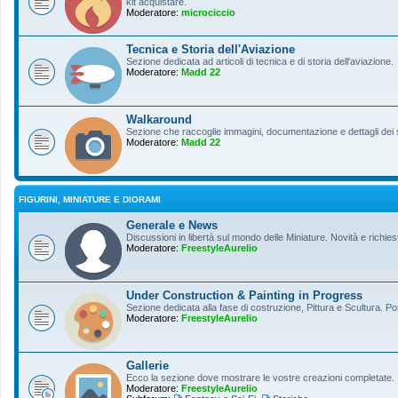
kit acquistare.
Moderatore:
microciccio
Tecnica e Storia dell'Aviazione
Sezione dedicata ad articoli di tecnica e di storia dell'aviazione.
Moderatore:
Madd 22
Walkaround
Sezione che raccoglie immagini, documentazione e dettagli dei so
Moderatore:
Madd 22
FIGURINI, MINIATURE E DIORAMI
Generale e News
Discussioni in libertà sul mondo delle Miniature. Novità e richiest
Moderatore:
FreestyleAurelio
Under Construction & Painting in Progress
Sezione dedicata alla fase di costruzione, Pittura e Scultura. Po
Moderatore:
FreestyleAurelio
Gallerie
Ecco la sezione dove mostrare le vostre creazioni completate.
Moderatore:
FreestyleAurelio