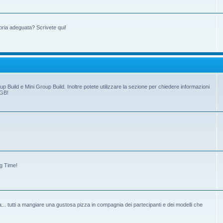
oria adeguata? Scrivete qui!
up Build e Mini Group Build. Inoltre potete utilizzare la sezione per chiedere informazioni
 GB!
ng Time!
tiva... tutti a mangiare una gustosa pizza in compagnia dei partecipanti e dei modelli che