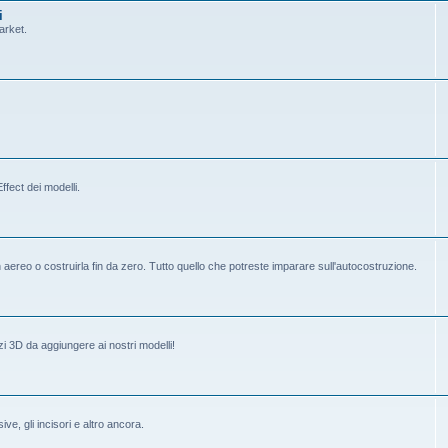
i
arket.
fect dei modelli.
ereo o costruirla fin da zero. Tutto quello che potreste imparare sull'autocostruzione.
i 3D da aggiungere ai nostri modelli!
ive, gli incisori e altro ancora.