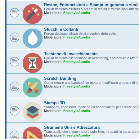
Resine, Fotoincisioni e Stampi in gomma o simil
Forum dedicato all'utilizzo dei set in resina e fotoincisioni afterm
Moderatore:
FreestyleAurelio
Stucchi e Collanti
Forum dedicato all'uso degli stucchi e delle colle.
Moderatore:
FreestyleAurelio
Tecniche di Invecchiamento
Forum dedicato alle tecniche di weathering, sporcatura e After Ef
Moderatore:
FreestyleAurelio
Scratch Building
Come creare una basetta? un motore, modificare un parte di un a
Moderatore:
FreestyleAurelio
Stampa 3D
Stampanti, accessori, tecniche ed accorgimenti per creare pezz
Moderatore:
FreestyleAurelio
Strumenti Utili e Attrezzatura
Tutto quello che si può sapere sulle lime, i trapani, le carte abras
Moderatore:
FreestyleAurelio