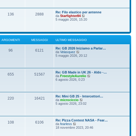
o
g
i
m
i
u
e
o
l
s
Re: Filo elastico per antenne
t
136
2888
s
V
da
Starfighter84
i
a
e
5 maggio 2026, 15:20
m
g
d
o
g
i
m
i
u
e
o
l
s
t
s
ARGOMENTI
MESSAGGI
ULTIMO MESSAGGIO
i
a
m
g
Re: GB 2026 Iniziamo a Parlar…
o
g
96
6121
V
da
Velasquez
m
i
e
5 maggio 2026, 20:12
e
o
d
s
i
s
u
a
l
g
Re: GB Made in UK 26 - Aldo -…
t
g
655
51567
V
da
FreestyleAurelio
i
i
e
6 agosto 2026, 0:23
m
o
d
o
i
m
u
e
l
s
Re: Mini GB 25 - Intercettori…
t
220
16421
s
V
da
microciccio
i
a
e
5 agosto 2026, 23:02
m
g
d
o
g
i
m
i
u
e
o
l
s
Re: Pizza Contest NASA - Fear…
t
108
6106
s
V
da
fearless
i
a
e
18 novembre 2023, 20:46
m
g
d
o
g
i
m