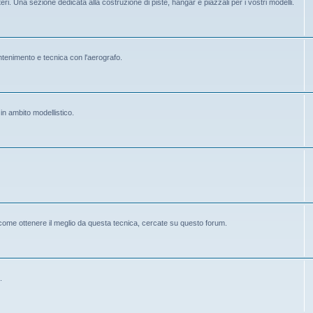
eri. Una sezione dedicata alla costruzione di piste, hangar e piazzali per i vostri modelli.
mantenimento e tecnica con l'aerografo.
 in ambito modellistico.
 come ottenere il meglio da questa tecnica, cercate su questo forum.
.