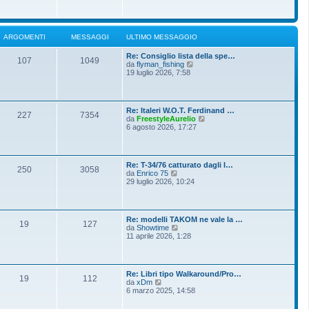
o
g
i
m
i
u
e
o
l
s
t
s
ARGOMENTI
MESSAGGI
ULTIMO MESSAGGIO
i
a
m
g
Re: Consiglio lista della spe…
o
g
107
1049
V
da
flyman_fishing
m
i
e
19 luglio 2026, 7:58
e
o
d
s
i
s
u
a
l
g
Re: Italeri W.O.T. Ferdinand …
t
g
227
7354
V
da
FreestyleAurelio
i
i
e
6 agosto 2026, 17:27
m
o
d
o
i
m
u
e
l
s
Re: T-34/76 catturato dagli I…
t
250
3058
s
V
da
Enrico 75
i
a
e
29 luglio 2026, 10:24
m
g
d
o
g
i
m
i
u
e
o
l
s
Re: modelli TAKOM ne vale la …
t
19
127
s
V
da
Showtime
i
a
e
11 aprile 2026, 1:28
m
g
d
o
g
i
m
i
u
e
o
l
s
Re: Libri tipo Walkaround/Pro…
t
19
112
s
V
da
xDm
i
a
e
6 marzo 2025, 14:58
m
g
d
o
g
i