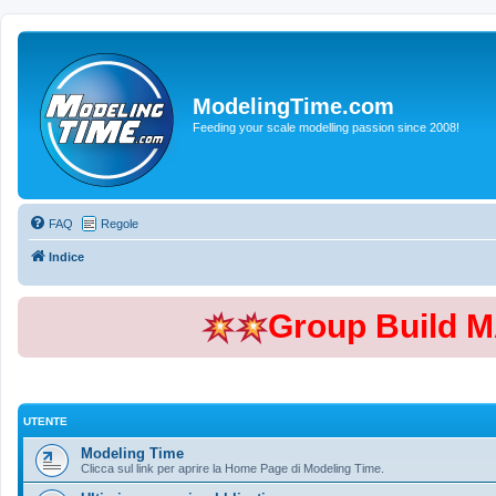
ModelingTime.com
Feeding your scale modelling passion since 2008!
FAQ
Regole
Indice
Group Build 
UTENTE
Modeling Time
Clicca sul link per aprire la Home Page di Modeling Time.