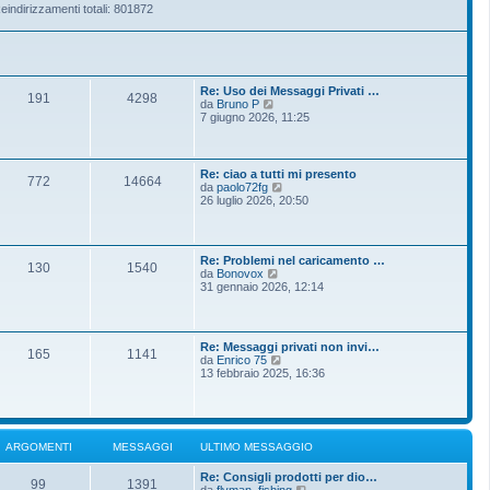
eindirizzamenti totali: 801872
Re: Uso dei Messaggi Privati …
191
4298
V
da
Bruno P
e
7 giugno 2026, 11:25
d
i
u
l
Re: ciao a tutti mi presento
772
14664
t
V
da
paolo72fg
i
e
26 luglio 2026, 20:50
m
d
o
i
m
u
e
l
Re: Problemi nel caricamento …
s
t
130
1540
V
da
Bonovox
s
i
e
31 gennaio 2026, 12:14
a
m
d
g
o
i
g
m
u
i
e
l
o
s
Re: Messaggi privati non invi…
t
165
1141
s
V
da
Enrico 75
i
a
e
13 febbraio 2025, 16:36
m
g
d
o
g
i
m
i
u
e
o
l
s
t
s
ARGOMENTI
MESSAGGI
ULTIMO MESSAGGIO
i
a
m
g
Re: Consigli prodotti per dio…
o
g
99
1391
V
da
flyman_fishing
m