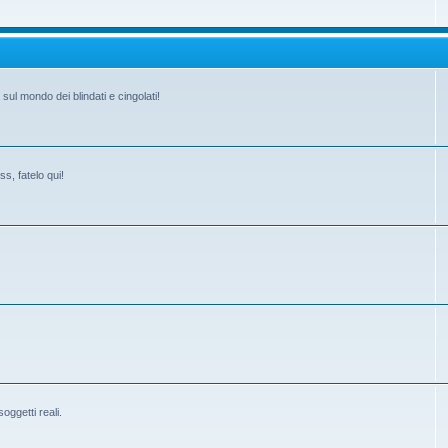
ul mondo dei blindati e cingolati!
s, fatelo qui!
ggetti reali.