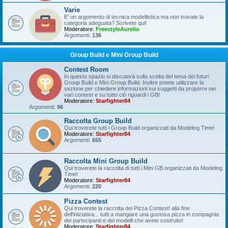
Varie
E' un argomento di tecnica modellistica ma non trovate la
categoria adeguata? Scrivete qui!
Moderatore:
FreestyleAurelio
Argomenti:
136
Group Build e Mini Group Build
Contest Room
In questo spazio si discuterà sulla scelta del tema dei futuri
Group Build e Mini Group Build. Inoltre potete utilizzare la
sezione per chiedere informazioni sui soggetti da proporre nei
vari contest e su tutto ciò riguardi i GB!
Moderatore:
Starfighter84
Argomenti:
96
Raccolta Group Build
Qui troverete tutti i Group Build organizzati da Modeling Time!
Moderatore:
Starfighter84
Argomenti:
655
Raccolta Mini Group Build
Qui troverete la raccolta di tutti i Mini GB organizzati da Modeling
Time!
Moderatore:
Starfighter84
Argomenti:
220
Pizza Contest
Qui troverete la raccolta dei Pizza Contest! alla fine
dell'iniziativa... tutti a mangiare una gustosa pizza in compagnia
dei partecipanti e dei modelli che avete costruito!
Moderatore:
Starfighter84