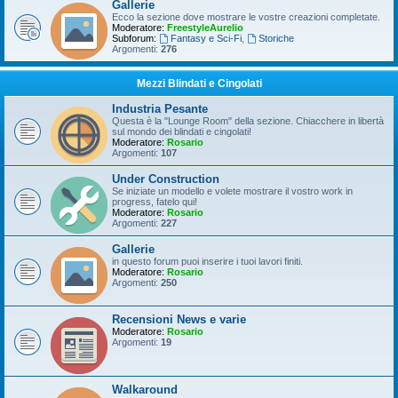
Gallerie
Ecco la sezione dove mostrare le vostre creazioni completate.
Moderatore:
FreestyleAurelio
Subforum:
Fantasy e Sci-Fi
,
Storiche
Argomenti:
276
Mezzi Blindati e Cingolati
Industria Pesante
Questa è la "Lounge Room" della sezione. Chiacchere in libertà
sul mondo dei blindati e cingolati!
Moderatore:
Rosario
Argomenti:
107
Under Construction
Se iniziate un modello e volete mostrare il vostro work in
progress, fatelo qui!
Moderatore:
Rosario
Argomenti:
227
Gallerie
in questo forum puoi inserire i tuoi lavori finiti.
Moderatore:
Rosario
Argomenti:
250
Recensioni News e varie
Moderatore:
Rosario
Argomenti:
19
Walkaround