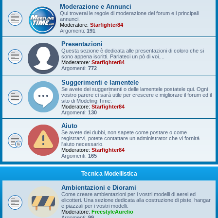
Moderazione e Annunci
Qui troverai le regole di moderazione del forum e i principali
annunci.
Moderatore:
Starfighter84
Argomenti:
191
Presentazioni
Questa sezione è dedicata alle presentazioni di coloro che si
sono appena iscritti. Parlateci un pò di voi....
Moderatore:
Starfighter84
Argomenti:
772
Suggerimenti e lamentele
Se avete dei suggerimenti o delle lamentele postatele qui. Ogni
vostro parere ci sarà utile per crescere e migliorare il forum ed il
sito di Modeling Time.
Moderatore:
Starfighter84
Argomenti:
130
Aiuto
Se avete dei dubbi, non sapete come postare o come
registrarvi, potete contattare un administrator che vi fornirà
l'aiuto necessario.
Moderatore:
Starfighter84
Argomenti:
165
Tecnica Modellistica
Ambientazioni e Diorami
Come creare ambientazioni per i vostri modelli di aerei ed
elicotteri. Una sezione dedicata alla costruzione di piste, hangar
e piazzali per i vostri modelli.
Moderatore:
FreestyleAurelio
Argomenti:
99