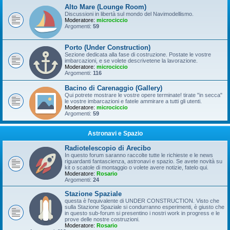
Alto Mare (Lounge Room)
Discussioni in libertà sul mondo del Navimodellismo.
Moderatore:
microciccio
Argomenti:
59
Porto (Under Construction)
Sezione dedicata alla fase di costruzione. Postate le vostre
imbarcazioni, e se volete descrivetene la lavorazione.
Moderatore:
microciccio
Argomenti:
116
Bacino di Carenaggio (Gallery)
Qui potrete mostrare le vostre opere terminate! tirate "in secca"
le vostre imbarcazioni e fatele ammirare a tutti gli utenti.
Moderatore:
microciccio
Argomenti:
59
Astronavi e Spazio
Radiotelescopio di Arecibo
In questo forum saranno raccolte tutte le richieste e le news
riguardanti fantascienza, astronavi e spazio. Se avete novità su
kit o scatole di montaggio o volete avere notizie, fatelo qui.
Moderatore:
Rosario
Argomenti:
24
Stazione Spaziale
questa è l'equivalente di UNDER CONSTRUCTION. Visto che
sulla Stazione Spaziale si condurranno esperimenti, è giusto che
in questo sub-forum si presentino i nostri work in progress e le
prove delle nostre costruzioni.
Moderatore:
Rosario