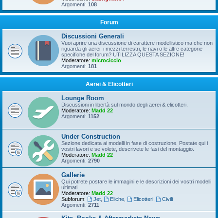
Argomenti:
108
Forum
Discussioni Generali
Vuoi aprire una discussione di carattere modellistico ma che non
riguarda gli aerei, i mezzi terrestri, le navi o le altre categorie
specifiche del forum? UTILIZZA QUESTA SEZIONE!
Moderatore:
microciccio
Argomenti:
181
Aerei & Elicotteri
Lounge Room
Discussioni in libertà sul mondo degli aerei & elicotteri.
Moderatore:
Madd 22
Argomenti:
1152
Under Construction
Sezione dedicata ai modelli in fase di costruzione. Postate qui i
vostri lavori e se volete, descrivete le fasi del montaggio.
Moderatore:
Madd 22
Argomenti:
2790
Gallerie
Qui potrete postare le immagini e le descrizioni dei vostri modelli
ultimati.
Moderatore:
Madd 22
Subforum:
Jet
,
Eliche
,
Elicotteri
,
Civili
Argomenti:
2711