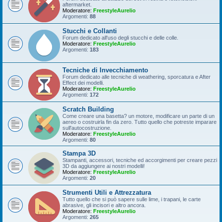
aftermarket.
Moderatore:
FreestyleAurelio
Argomenti:
88
Stucchi e Collanti
Forum dedicato all'uso degli stucchi e delle colle.
Moderatore:
FreestyleAurelio
Argomenti:
183
Tecniche di Invecchiamento
Forum dedicato alle tecniche di weathering, sporcatura e After
Effect dei modelli.
Moderatore:
FreestyleAurelio
Argomenti:
172
Scratch Building
Come creare una basetta? un motore, modificare un parte di un
aereo o costruirla fin da zero. Tutto quello che potreste imparare
sull'autocostruzione.
Moderatore:
FreestyleAurelio
Argomenti:
80
Stampa 3D
Stampanti, accessori, tecniche ed accorgimenti per creare pezzi
3D da aggiungere ai nostri modelli!
Moderatore:
FreestyleAurelio
Argomenti:
20
Strumenti Utili e Attrezzatura
Tutto quello che si può sapere sulle lime, i trapani, le carte
abrasive, gli incisori e altro ancora.
Moderatore:
FreestyleAurelio
Argomenti:
265