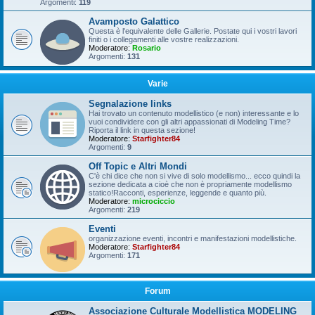
Argomenti:
119
Avamposto Galattico
Questa è l'equivalente delle Gallerie. Postate qui i vostri lavori
finiti o i collegamenti alle vostre realizzazioni.
Moderatore:
Rosario
Argomenti:
131
Varie
Segnalazione links
Hai trovato un contenuto modellistico (e non) interessante e lo
vuoi condividere con gli altri appassionati di Modeling Time?
Riporta il link in questa sezione!
Moderatore:
Starfighter84
Argomenti:
9
Off Topic e Altri Mondi
C'è chi dice che non si vive di solo modellismo... ecco quindi la
sezione dedicata a cioè che non è propriamente modellismo
statico!Racconti, esperienze, leggende e quanto più.
Moderatore:
microciccio
Argomenti:
219
Eventi
organizzazione eventi, incontri e manifestazioni modellistiche.
Moderatore:
Starfighter84
Argomenti:
171
Forum
Associazione Culturale Modellistica MODELING