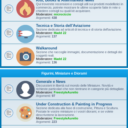
Kits, Books & Aftermarkets News
Qui troverete recensioni e consigli utili sui prodotti modellistici in
commercio, potrete mostrare le ultime scoperte fatte in rete o
chiedere consigli su quali kit acquistare.
Moderatore:
microciccio
Argomenti:
438
Tecnica e Storia dell'Aviazione
Sezione dedicata ad articoli di tecnica e di storia dell'aviazione.
Moderatore:
Madd 22
Argomenti:
137
Walkaround
Sezione che raccoglie immagini, documentazione e dettagli dei
soggetti reali.
Moderatore:
Madd 22
Argomenti:
136
Figurini, Miniature e Diorami
Generale e News
Discussioni in libertà sul mondo delle Miniature. Novità e
richieste particolari che non rientrano in categorie più dettagliate.
Moderatore:
FreestyleAurelio
Argomenti:
97
Under Construction & Painting in Progress
Sezione dedicata alla fase di costruzione, Pittura e Scultura.
Postate le vostre miniature o i vostri diorami, e se volete
descrivetene la lavorazione.
Moderatore:
FreestyleAurelio
Argomenti:
223