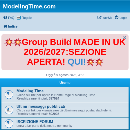
ModelingTime.com
FAQ
Regole
Iscriviti
Login
Indice
Group Build MADE IN UK
2026/2027:SEZIONE
APERTA!
QUI!
Oggi è 9 agosto 2026, 3:32
Utente
Modeling Time
Clicca sul link per aprire la Home Page di Modeling Time.
Reindirizzamenti totali:
397524
Ultimi messaggi pubblicati
Clicca sul link per visualizzare gli ultimi messaggi postati dagli utenti.
Reindirizzamenti totali:
802028
ISCRIZIONE FORUM
entra a far parte della nostra community!