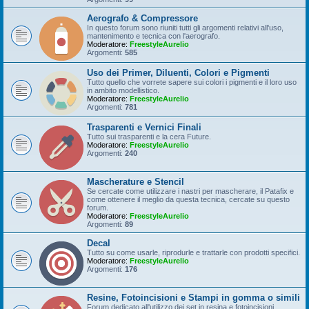
Aerografo & Compressore
In questo forum sono riuniti tutti gli argomenti relativi all'uso,
mantenimento e tecnica con l'aerografo.
Moderatore:
FreestyleAurelio
Argomenti:
585
Uso dei Primer, Diluenti, Colori e Pigmenti
Tutto quello che vorrete sapere sui colori i pigmenti e il loro uso
in ambito modellistico.
Moderatore:
FreestyleAurelio
Argomenti:
781
Trasparenti e Vernici Finali
Tutto sui trasparenti e la cera Future.
Moderatore:
FreestyleAurelio
Argomenti:
240
Mascherature e Stencil
Se cercate come utilizzare i nastri per mascherare, il Patafix e
come ottenere il meglio da questa tecnica, cercate su questo
forum.
Moderatore:
FreestyleAurelio
Argomenti:
89
Decal
Tutto su come usarle, riprodurle e trattarle con prodotti specifici.
Moderatore:
FreestyleAurelio
Argomenti:
176
Resine, Fotoincisioni e Stampi in gomma o simili
Forum dedicato all'utilizzo dei set in resina e fotoincisioni