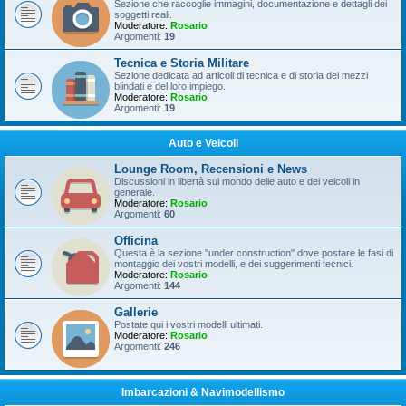
Sezione che raccoglie immagini, documentazione e dettagli dei
soggetti reali.
Moderatore:
Rosario
Argomenti:
19
Tecnica e Storia Militare
Sezione dedicata ad articoli di tecnica e di storia dei mezzi
blindati e del loro impiego.
Moderatore:
Rosario
Argomenti:
19
Auto e Veicoli
Lounge Room, Recensioni e News
Discussioni in libertà sul mondo delle auto e dei veicoli in
generale.
Moderatore:
Rosario
Argomenti:
60
Officina
Questa è la sezione "under construction" dove postare le fasi di
montaggio dei vostri modelli, e dei suggerimenti tecnici.
Moderatore:
Rosario
Argomenti:
144
Gallerie
Postate qui i vostri modelli ultimati.
Moderatore:
Rosario
Argomenti:
246
Imbarcazioni & Navimodellismo