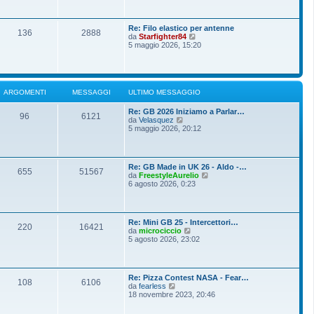
o
g
i
m
i
u
e
o
l
s
Re: Filo elastico per antenne
t
136
2888
s
V
da
Starfighter84
i
a
e
5 maggio 2026, 15:20
m
g
d
o
g
i
m
i
u
e
o
l
s
t
s
ARGOMENTI
MESSAGGI
ULTIMO MESSAGGIO
i
a
m
g
Re: GB 2026 Iniziamo a Parlar…
o
g
96
6121
V
da
Velasquez
m
i
e
5 maggio 2026, 20:12
e
o
d
s
i
s
u
a
l
g
Re: GB Made in UK 26 - Aldo -…
t
g
655
51567
V
da
FreestyleAurelio
i
i
e
6 agosto 2026, 0:23
m
o
d
o
i
m
u
e
l
s
Re: Mini GB 25 - Intercettori…
t
220
16421
s
V
da
microciccio
i
a
e
5 agosto 2026, 23:02
m
g
d
o
g
i
m
i
u
e
o
l
s
Re: Pizza Contest NASA - Fear…
t
108
6106
s
V
da
fearless
i
a
e
18 novembre 2023, 20:46
m
g
d
o
g
i
m