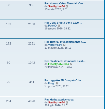
o
l
s
Re: Nuovo Video Tutorial: Cre…
t
88
956
s
V
da
Starfighter84
i
a
e
15 aprile 2025, 9:01
m
g
d
o
g
i
m
i
u
e
o
l
s
Re: Colla giusta per il caso …
t
183
2108
s
V
da
PaoloD
i
a
e
16 giugno 2026, 19:12
m
g
d
o
g
i
m
i
u
e
o
l
s
Re: Tutorial Invecchiamento C…
t
172
2291
s
V
da
VorreiVolare
i
a
e
17 maggio 2026, 15:17
m
g
d
o
g
i
m
i
u
e
o
l
s
Re: Plasticard: domanda esist…
t
80
1042
s
V
da
FreestyleAurelio
i
a
e
20 febbraio 2026, 23:57
m
g
d
o
g
i
m
i
u
e
o
l
s
Re: oggetto 3D "crepato" da …
t
20
351
s
V
da
Fargo
i
a
e
5 agosto 2026, 11:26
m
g
d
o
g
i
m
i
u
e
o
l
s
Re: Matita appiccicosa
t
264
4020
s
V
da
Starfighter84
i
a
e
26 luglio 2026, 21:51
m
g
d