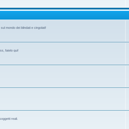
ul mondo dei blindati e cingolati!
s, fatelo qui!
ggetti reali.