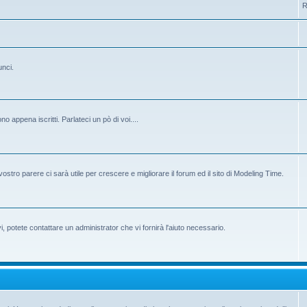
R
unci.
 appena iscritti. Parlateci un pò di voi....
ostro parere ci sarà utile per crescere e migliorare il forum ed il sito di Modeling Time.
potete contattare un administrator che vi fornirà l'aiuto necessario.