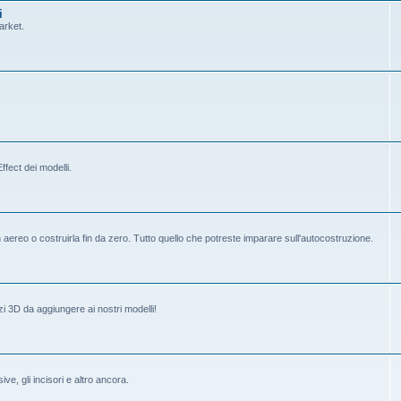
i
arket.
fect dei modelli.
ereo o costruirla fin da zero. Tutto quello che potreste imparare sull'autocostruzione.
i 3D da aggiungere ai nostri modelli!
ive, gli incisori e altro ancora.