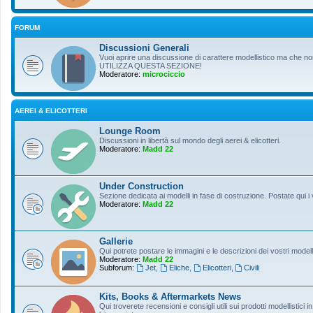
FORUM
Discussioni Generali
Vuoi aprire una discussione di carattere modellistico ma che non r
UTILIZZA QUESTA SEZIONE!
Moderatore:
microciccio
AEREI & ELICOTTERI
Lounge Room
Discussioni in libertà sul mondo degli aerei & elicotteri.
Moderatore:
Madd 22
Under Construction
Sezione dedicata ai modelli in fase di costruzione. Postate qui i 
Moderatore:
Madd 22
Gallerie
Qui potrete postare le immagini e le descrizioni dei vostri modelli
Moderatore:
Madd 22
Subforum:
Jet
,
Eliche
,
Elicotteri
,
Civili
Kits, Books & Aftermarkets News
Qui troverete recensioni e consigli utili sui prodotti modellistici