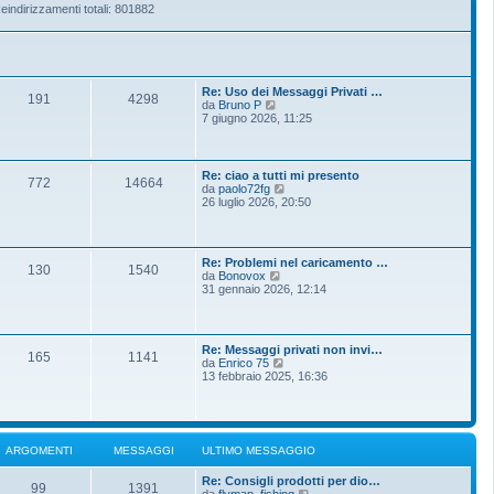
eindirizzamenti totali: 801882
Re: Uso dei Messaggi Privati …
191
4298
V
da
Bruno P
e
7 giugno 2026, 11:25
d
i
u
l
Re: ciao a tutti mi presento
772
14664
t
V
da
paolo72fg
i
e
26 luglio 2026, 20:50
m
d
o
i
m
u
e
l
Re: Problemi nel caricamento …
s
t
130
1540
V
da
Bonovox
s
i
e
31 gennaio 2026, 12:14
a
m
d
g
o
i
g
m
u
i
e
l
o
s
Re: Messaggi privati non invi…
t
165
1141
s
V
da
Enrico 75
i
a
e
13 febbraio 2025, 16:36
m
g
d
o
g
i
m
i
u
e
o
l
s
t
s
ARGOMENTI
MESSAGGI
ULTIMO MESSAGGIO
i
a
m
g
Re: Consigli prodotti per dio…
o
g
99
1391
V
da
flyman_fishing
m