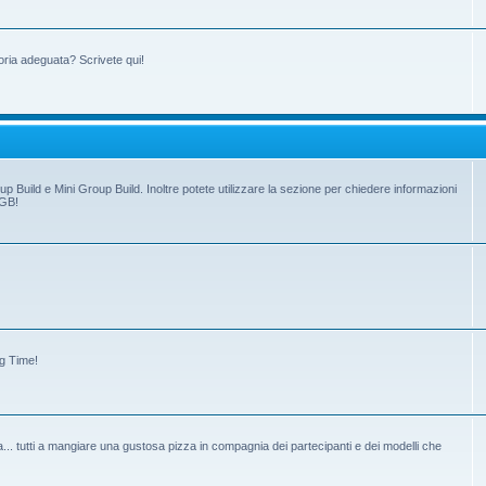
oria adeguata? Scrivete qui!
up Build e Mini Group Build. Inoltre potete utilizzare la sezione per chiedere informazioni
 GB!
ng Time!
tiva... tutti a mangiare una gustosa pizza in compagnia dei partecipanti e dei modelli che