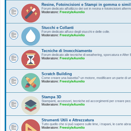
Resine, Fotoincisioni e Stampi in gomma o simil
Forum dedicato all'utilizzo dei set in resina e fotoincisioni afterm
Moderatore:
FreestyleAurelio
Stucchi e Collanti
Forum dedicato all'uso degli stucchi e delle colle.
Moderatore:
FreestyleAurelio
Tecniche di Invecchiamento
Forum dedicato alle tecniche di weathering, sporcatura e After Ef
Moderatore:
FreestyleAurelio
Scratch Building
Come creare una basetta? un motore, modificare un parte di un a
Moderatore:
FreestyleAurelio
Stampa 3D
Stampanti, accessori, tecniche ed accorgimenti per creare pezz
Moderatore:
FreestyleAurelio
Strumenti Utili e Attrezzatura
Tutto quello che si può sapere sulle lime, i trapani, le carte abras
Moderatore:
FreestyleAurelio