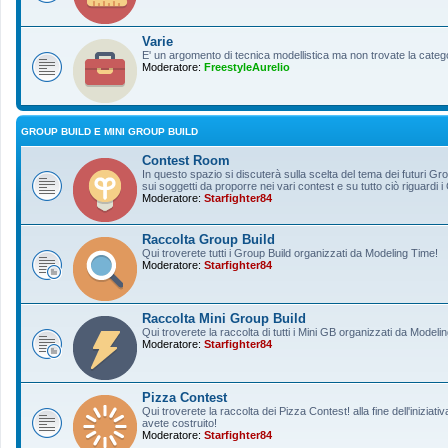
Varie
E' un argomento di tecnica modellistica ma non trovate la categ
Moderatore:
FreestyleAurelio
GROUP BUILD E MINI GROUP BUILD
Contest Room
In questo spazio si discuterà sulla scelta del tema dei futuri Gro
sui soggetti da proporre nei vari contest e su tutto ciò riguardi i
Moderatore:
Starfighter84
Raccolta Group Build
Qui troverete tutti i Group Build organizzati da Modeling Time!
Moderatore:
Starfighter84
Raccolta Mini Group Build
Qui troverete la raccolta di tutti i Mini GB organizzati da Modeli
Moderatore:
Starfighter84
Pizza Contest
Qui troverete la raccolta dei Pizza Contest! alla fine dell'inizia
avete costruito!
Moderatore:
Starfighter84