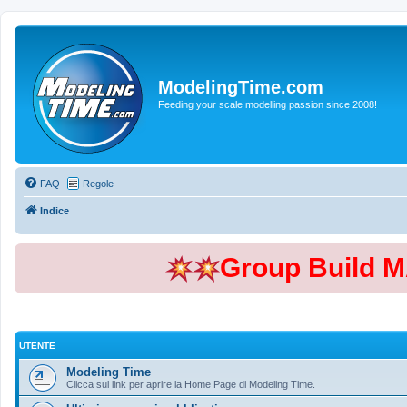
ModelingTime.com
Feeding your scale modelling passion since 2008!
FAQ
Regole
Indice
Group Build 
UTENTE
Modeling Time
Clicca sul link per aprire la Home Page di Modeling Time.