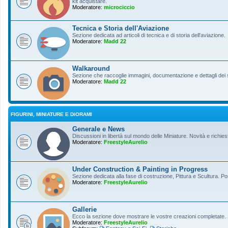
kit acquistare.
Moderatore:
microciccio
Tecnica e Storia dell'Aviazione
Sezione dedicata ad articoli di tecnica e di storia dell'aviazione.
Moderatore:
Madd 22
Walkaround
Sezione che raccoglie immagini, documentazione e dettagli dei so
Moderatore:
Madd 22
FIGURINI, MINIATURE E DIORAMI
Generale e News
Discussioni in libertà sul mondo delle Miniature. Novità e richiest
Moderatore:
FreestyleAurelio
Under Construction & Painting in Progress
Sezione dedicata alla fase di costruzione, Pittura e Scultura. Po
Moderatore:
FreestyleAurelio
Gallerie
Ecco la sezione dove mostrare le vostre creazioni completate.
Moderatore:
FreestyleAurelio