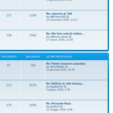
m
g
d
o
g
i
m
i
u
e
o
l
s
Re: canzone al '104
t
137
1188
s
V
da
AleFencer85
i
a
e
10 novembre 2025, 14:12
m
g
d
o
g
i
m
i
u
e
o
l
s
Re: Mix foto velivoli militar…
t
136
1580
s
V
da
siderum_tenus
i
a
e
27 marzo 2026, 13:09
m
g
d
o
g
i
m
i
u
e
o
l
s
t
s
ARGOMENTI
MESSAGGI
ULTIMO MESSAGGIO
i
a
m
g
Re: Parete stazione scanalata
o
g
97
769
V
da
VorreiVolare
m
i
e
25 gennaio 2026, 20:35
e
o
d
s
i
s
u
a
l
g
Re: Edificio in stile fantasy…
t
g
223
6078
V
da
Aquila1411
i
i
e
6 giugno 2026, 9:45
m
o
d
o
i
m
u
e
l
s
Re: Roustam Raza
t
276
3209
s
V
da
ponisch
i
a
e
22 maggio 2026, 6:48
m
g
d