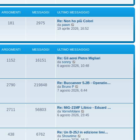
i
u
e
o
l
s
t
s
ARGOMENTI
MESSAGGI
ULTIMO MESSAGGIO
i
a
m
g
Re: Non ho più Colori
o
g
181
2975
V
da
pawn
m
i
e
19 aprile 2026, 16:52
e
o
d
s
i
s
u
a
l
g
t
g
ARGOMENTI
MESSAGGI
ULTIMO MESSAGGIO
i
i
m
o
Re: Gli aerei Pietre Migliari
o
1152
16151
V
da
sonny
m
e
6 agosto 2026, 10:48
e
d
s
i
s
u
a
l
g
Re: Buccaneer S.2B - Operatio…
t
g
2790
219848
V
da
Bruno P
i
i
e
7 agosto 2026, 6:44
m
o
d
o
i
m
u
e
l
s
Re: MiG-21MF Libico - Eduard …
t
2711
56803
s
V
da
VorreiVolare
i
a
e
6 agosto 2026, 23:45
m
g
d
o
g
i
m
i
u
e
o
l
s
Re: Un B-25J in edizione limi…
t
438
6762
s
V
da
Showtime
i
a
e
4 agosto 2026, 16:11