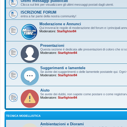
Ultimi messaggi pubblicati
Clicca sul link per visualizzare gli ultimi messaggi postati dagli utenti.
ISCRIZIONE FORUM
entra a far parte della nostra community!
Moderazione e Annunci
Qui troverai le regole di moderazione del forum e i principali ann
Moderatore:
Starfighter84
Presentazioni
Questa sezione è dedicata alle presentazioni di coloro che si sono
Moderatore:
Starfighter84
Suggerimenti e lamentele
Se avete dei suggerimenti o delle lamentele postatele qui. Ogni v
Moderatore:
Starfighter84
Aiuto
Se avete dei dubbi, non sapete come postare o come registrarvi, 
Moderatore:
Starfighter84
TECNICA MODELLISTICA
Ambientazioni e Diorami