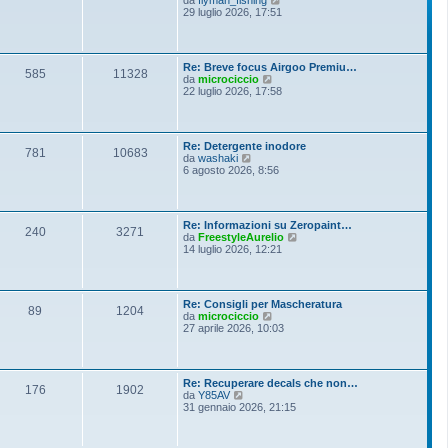
i
e
29 luglio 2026, 17:51
e
o
d
s
i
s
u
a
l
g
Re: Breve focus Airgoo Premiu…
t
g
585
11328
V
da
microciccio
i
i
e
22 luglio 2026, 17:58
m
o
d
o
i
m
u
e
l
s
Re: Detergente inodore
t
781
10683
s
V
da
washaki
i
a
e
6 agosto 2026, 8:56
m
g
d
o
g
i
m
i
u
e
o
l
s
Re: Informazioni su Zeropaint…
t
240
3271
s
V
da
FreestyleAurelio
i
a
e
14 luglio 2026, 12:21
m
g
d
o
g
i
m
i
u
e
o
l
s
Re: Consigli per Mascheratura
t
89
1204
s
V
da
microciccio
i
a
e
27 aprile 2026, 10:03
m
g
d
o
g
i
m
i
u
e
o
l
s
Re: Recuperare decals che non…
t
176
1902
s
V
da
Y85AV
i
a
e
31 gennaio 2026, 21:15
m
g
d
o
g
i
m
i
u
e