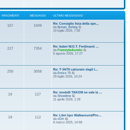
o
g
i
m
i
u
e
o
l
s
t
s
ARGOMENTI
MESSAGGI
ULTIMO MESSAGGIO
i
a
m
g
Re: Consiglio lista della spe…
o
g
107
1049
V
da
flyman_fishing
m
i
e
19 luglio 2026, 7:58
e
o
d
s
i
s
u
a
l
g
Re: Italeri W.O.T. Ferdinand …
t
g
227
7354
V
da
FreestyleAurelio
i
i
e
6 agosto 2026, 17:27
m
o
d
o
i
m
u
e
l
s
Re: T-34/76 catturato dagli I…
t
250
3058
s
V
da
Enrico 75
i
a
e
29 luglio 2026, 10:24
m
g
d
o
g
i
m
i
u
e
o
l
s
Re: modelli TAKOM ne vale la …
t
19
127
s
V
da
Showtime
i
a
e
11 aprile 2026, 1:28
m
g
d
o
g
i
m
i
u
e
o
l
s
Re: Libri tipo Walkaround/Pro…
t
19
112
s
V
da
xDm
i
a
e
6 marzo 2025, 14:58
m
g
d
o
g
i