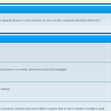
iguarda gli aerei, i mezzi terrestri, le navi o le altre categorie specifiche del forum?
vostri lavori e se volete, descrivete le fasi del montaggio.
 ultimati.
 in commercio, potrete mostrare le ultime scoperte fatte in rete o chiedere consigli su quali