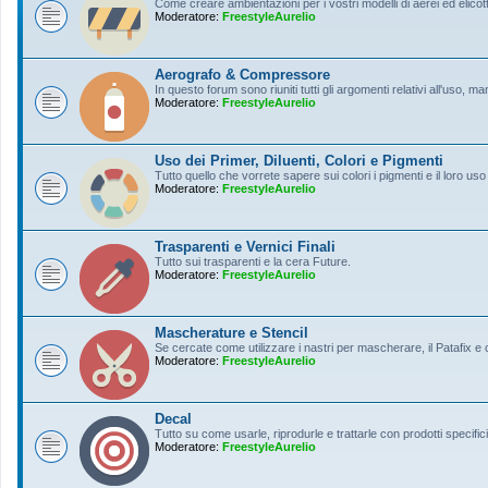
Come creare ambientazioni per i vostri modelli di aerei ed elicott
Moderatore:
FreestyleAurelio
Aerografo & Compressore
In questo forum sono riuniti tutti gli argomenti relativi all'uso, 
Moderatore:
FreestyleAurelio
Uso dei Primer, Diluenti, Colori e Pigmenti
Tutto quello che vorrete sapere sui colori i pigmenti e il loro uso
Moderatore:
FreestyleAurelio
Trasparenti e Vernici Finali
Tutto sui trasparenti e la cera Future.
Moderatore:
FreestyleAurelio
Mascherature e Stencil
Se cercate come utilizzare i nastri per mascherare, il Patafix e
Moderatore:
FreestyleAurelio
Decal
Tutto su come usarle, riprodurle e trattarle con prodotti specifici
Moderatore:
FreestyleAurelio