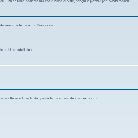
eri. Una sezione dedicata alla costruzione di piste, hangar e piazzali per i vostri modelli.
mantenimento e tecnica con l'aerografo.
 in ambito modellistico.
 come ottenere il meglio da questa tecnica, cercate su questo forum.
.