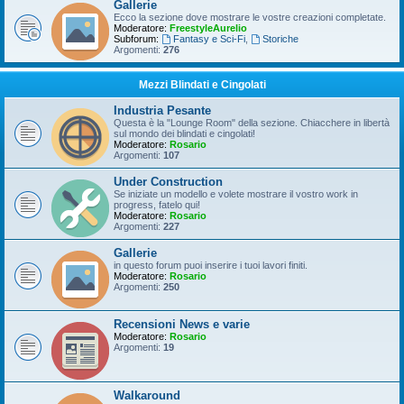
Gallerie
Ecco la sezione dove mostrare le vostre creazioni completate.
Moderatore:
FreestyleAurelio
Subforum:
Fantasy e Sci-Fi
,
Storiche
Argomenti:
276
Mezzi Blindati e Cingolati
Industria Pesante
Questa è la "Lounge Room" della sezione. Chiacchere in libertà
sul mondo dei blindati e cingolati!
Moderatore:
Rosario
Argomenti:
107
Under Construction
Se iniziate un modello e volete mostrare il vostro work in
progress, fatelo qui!
Moderatore:
Rosario
Argomenti:
227
Gallerie
in questo forum puoi inserire i tuoi lavori finiti.
Moderatore:
Rosario
Argomenti:
250
Recensioni News e varie
Moderatore:
Rosario
Argomenti:
19
Walkaround