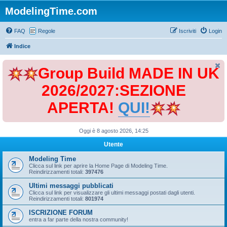
ModelingTime.com
FAQ
Regole
Iscriviti
Login
Indice
Group Build MADE IN UK
2026/2027:SEZIONE
APERTA!
QUI!
Oggi è 8 agosto 2026, 14:25
Utente
Modeling Time
Clicca sul link per aprire la Home Page di Modeling Time.
Reindirizzamenti totali:
397476
Ultimi messaggi pubblicati
Clicca sul link per visualizzare gli ultimi messaggi postati dagli utenti.
Reindirizzamenti totali:
801974
ISCRIZIONE FORUM
entra a far parte della nostra community!