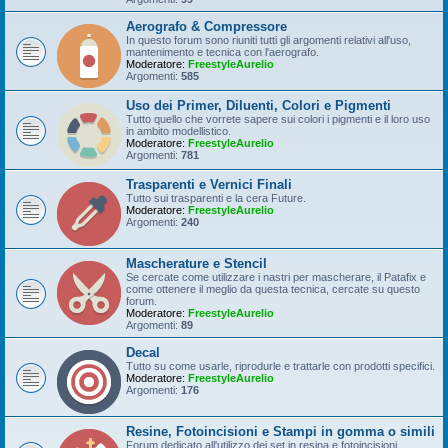
Aerografo & Compressore
In questo forum sono riuniti tutti gli argomenti relativi all'uso,
mantenimento e tecnica con l'aerografo.
Moderatore:
FreestyleAurelio
Argomenti:
585
Uso dei Primer, Diluenti, Colori e Pigmenti
Tutto quello che vorrete sapere sui colori i pigmenti e il loro uso
in ambito modellistico.
Moderatore:
FreestyleAurelio
Argomenti:
781
Trasparenti e Vernici Finali
Tutto sui trasparenti e la cera Future.
Moderatore:
FreestyleAurelio
Argomenti:
240
Mascherature e Stencil
Se cercate come utilizzare i nastri per mascherare, il Patafix e
come ottenere il meglio da questa tecnica, cercate su questo
forum.
Moderatore:
FreestyleAurelio
Argomenti:
89
Decal
Tutto su come usarle, riprodurle e trattarle con prodotti specifici.
Moderatore:
FreestyleAurelio
Argomenti:
176
Resine, Fotoincisioni e Stampi in gomma o simili
Forum dedicato all'utilizzo dei set in resina e fotoincisioni