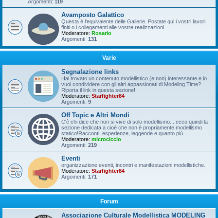
Argomenti:
119
Avamposto Galattico
Questa è l'equivalente delle Gallerie. Postate qui i vostri lavori
finiti o i collegamenti alle vostre realizzazioni.
Moderatore:
Rosario
Argomenti:
131
Varie
Segnalazione links
Hai trovato un contenuto modellistico (e non) interessante e lo
vuoi condividere con gli altri appassionati di Modeling Time?
Riporta il link in questa sezione!
Moderatore:
Starfighter84
Argomenti:
9
Off Topic e Altri Mondi
C'è chi dice che non si vive di solo modellismo... ecco quindi la
sezione dedicata a cioè che non è propriamente modellismo
statico!Racconti, esperienze, leggende e quanto più.
Moderatore:
microciccio
Argomenti:
219
Eventi
organizzazione eventi, incontri e manifestazioni modellistiche.
Moderatore:
Starfighter84
Argomenti:
171
Forum
Associazione Culturale Modellistica MODELING