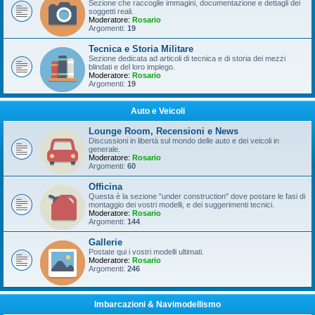
Sezione che raccoglie immagini, documentazione e dettagli dei
soggetti reali.
Moderatore:
Rosario
Argomenti:
19
Tecnica e Storia Militare
Sezione dedicata ad articoli di tecnica e di storia dei mezzi
blindati e del loro impiego.
Moderatore:
Rosario
Argomenti:
19
Auto e Veicoli
Lounge Room, Recensioni e News
Discussioni in libertà sul mondo delle auto e dei veicoli in
generale.
Moderatore:
Rosario
Argomenti:
60
Officina
Questa è la sezione "under construction" dove postare le fasi di
montaggio dei vostri modelli, e dei suggerimenti tecnici.
Moderatore:
Rosario
Argomenti:
144
Gallerie
Postate qui i vostri modelli ultimati.
Moderatore:
Rosario
Argomenti:
246
Imbarcazioni & Navimodellismo