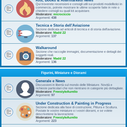
Kits, Books & Aftermarkets News
Qui troverete recensioni e consigli utili sui prodotti modellistici in
commercio, potrete mostrare le ultime scoperte fatte in rete o
chiedere consigli su quali kit acquistare.
Moderatore:
microciccio
Argomenti:
438
Tecnica e Storia dell'Aviazione
Sezione dedicata ad articoli di tecnica e di storia dell'aviazione.
Moderatore:
Madd 22
Argomenti:
137
Walkaround
Sezione che raccoglie immagini, documentazione e dettagli dei
soggetti reali.
Moderatore:
Madd 22
Argomenti:
136
Figurini, Miniature e Diorami
Generale e News
Discussioni in libertà sul mondo delle Miniature. Novità e
richieste particolari che non rientrano in categorie più dettagliate.
Moderatore:
FreestyleAurelio
Argomenti:
97
Under Construction & Painting in Progress
Sezione dedicata alla fase di costruzione, Pittura e Scultura.
Postate le vostre miniature o i vostri diorami, e se volete
descrivetene la lavorazione.
Moderatore:
FreestyleAurelio
Argomenti:
223