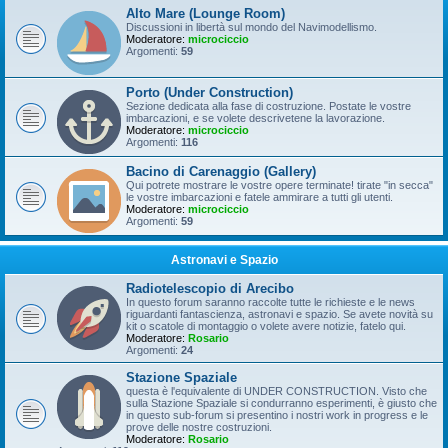
Alto Mare (Lounge Room)
Discussioni in libertà sul mondo del Navimodellismo.
Moderatore:
microciccio
Argomenti:
59
Porto (Under Construction)
Sezione dedicata alla fase di costruzione. Postate le vostre
imbarcazioni, e se volete descrivetene la lavorazione.
Moderatore:
microciccio
Argomenti:
116
Bacino di Carenaggio (Gallery)
Qui potrete mostrare le vostre opere terminate! tirate "in secca"
le vostre imbarcazioni e fatele ammirare a tutti gli utenti.
Moderatore:
microciccio
Argomenti:
59
Astronavi e Spazio
Radiotelescopio di Arecibo
In questo forum saranno raccolte tutte le richieste e le news
riguardanti fantascienza, astronavi e spazio. Se avete novità su
kit o scatole di montaggio o volete avere notizie, fatelo qui.
Moderatore:
Rosario
Argomenti:
24
Stazione Spaziale
questa è l'equivalente di UNDER CONSTRUCTION. Visto che
sulla Stazione Spaziale si condurranno esperimenti, è giusto che
in questo sub-forum si presentino i nostri work in progress e le
prove delle nostre costruzioni.
Moderatore:
Rosario