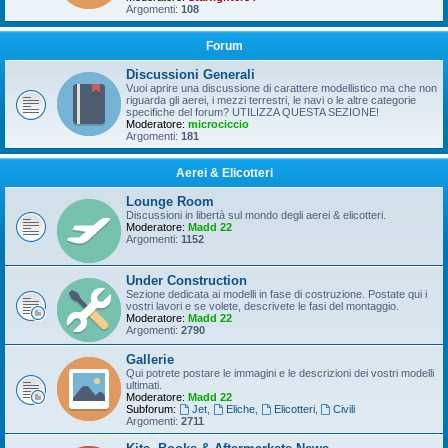
Argomenti:
108
Forum
Discussioni Generali
Vuoi aprire una discussione di carattere modellistico ma che non
riguarda gli aerei, i mezzi terrestri, le navi o le altre categorie
specifiche del forum? UTILIZZA QUESTA SEZIONE!
Moderatore:
microciccio
Argomenti:
181
Aerei & Elicotteri
Lounge Room
Discussioni in libertà sul mondo degli aerei & elicotteri.
Moderatore:
Madd 22
Argomenti:
1152
Under Construction
Sezione dedicata ai modelli in fase di costruzione. Postate qui i
vostri lavori e se volete, descrivete le fasi del montaggio.
Moderatore:
Madd 22
Argomenti:
2790
Gallerie
Qui potrete postare le immagini e le descrizioni dei vostri modelli
ultimati.
Moderatore:
Madd 22
Subforum:
Jet
,
Eliche
,
Elicotteri
,
Civili
Argomenti:
2711