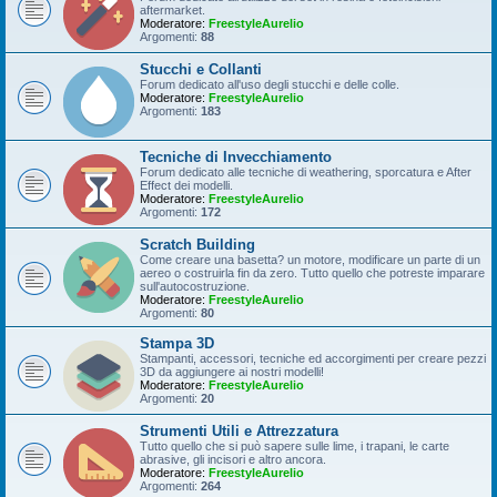
aftermarket.
Moderatore:
FreestyleAurelio
Argomenti:
88
Stucchi e Collanti
Forum dedicato all'uso degli stucchi e delle colle.
Moderatore:
FreestyleAurelio
Argomenti:
183
Tecniche di Invecchiamento
Forum dedicato alle tecniche di weathering, sporcatura e After
Effect dei modelli.
Moderatore:
FreestyleAurelio
Argomenti:
172
Scratch Building
Come creare una basetta? un motore, modificare un parte di un
aereo o costruirla fin da zero. Tutto quello che potreste imparare
sull'autocostruzione.
Moderatore:
FreestyleAurelio
Argomenti:
80
Stampa 3D
Stampanti, accessori, tecniche ed accorgimenti per creare pezzi
3D da aggiungere ai nostri modelli!
Moderatore:
FreestyleAurelio
Argomenti:
20
Strumenti Utili e Attrezzatura
Tutto quello che si può sapere sulle lime, i trapani, le carte
abrasive, gli incisori e altro ancora.
Moderatore:
FreestyleAurelio
Argomenti:
264