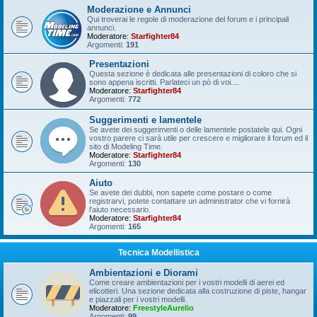
Moderazione e Annunci
Qui troverai le regole di moderazione del forum e i principali
annunci.
Moderatore:
Starfighter84
Argomenti:
191
Presentazioni
Questa sezione è dedicata alle presentazioni di coloro che si
sono appena iscritti. Parlateci un pò di voi....
Moderatore:
Starfighter84
Argomenti:
772
Suggerimenti e lamentele
Se avete dei suggerimenti o delle lamentele postatele qui. Ogni
vostro parere ci sarà utile per crescere e migliorare il forum ed il
sito di Modeling Time.
Moderatore:
Starfighter84
Argomenti:
130
Aiuto
Se avete dei dubbi, non sapete come postare o come
registrarvi, potete contattare un administrator che vi fornirà
l'aiuto necessario.
Moderatore:
Starfighter84
Argomenti:
165
Tecnica Modellistica
Ambientazioni e Diorami
Come creare ambientazioni per i vostri modelli di aerei ed
elicotteri. Una sezione dedicata alla costruzione di piste, hangar
e piazzali per i vostri modelli.
Moderatore:
FreestyleAurelio
Argomenti:
99