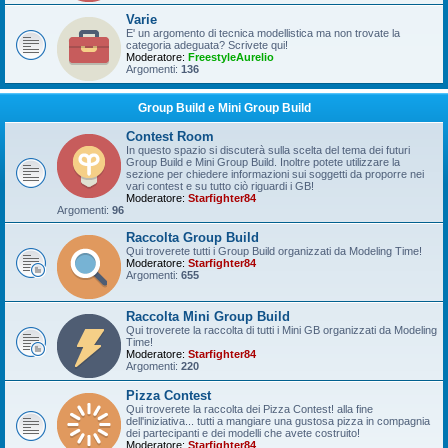
Varie
E' un argomento di tecnica modellistica ma non trovate la
categoria adeguata? Scrivete qui!
Moderatore:
FreestyleAurelio
Argomenti:
136
Group Build e Mini Group Build
Contest Room
In questo spazio si discuterà sulla scelta del tema dei futuri
Group Build e Mini Group Build. Inoltre potete utilizzare la
sezione per chiedere informazioni sui soggetti da proporre nei
vari contest e su tutto ciò riguardi i GB!
Moderatore:
Starfighter84
Argomenti:
96
Raccolta Group Build
Qui troverete tutti i Group Build organizzati da Modeling Time!
Moderatore:
Starfighter84
Argomenti:
655
Raccolta Mini Group Build
Qui troverete la raccolta di tutti i Mini GB organizzati da Modeling
Time!
Moderatore:
Starfighter84
Argomenti:
220
Pizza Contest
Qui troverete la raccolta dei Pizza Contest! alla fine
dell'iniziativa... tutti a mangiare una gustosa pizza in compagnia
dei partecipanti e dei modelli che avete costruito!
Moderatore:
Starfighter84