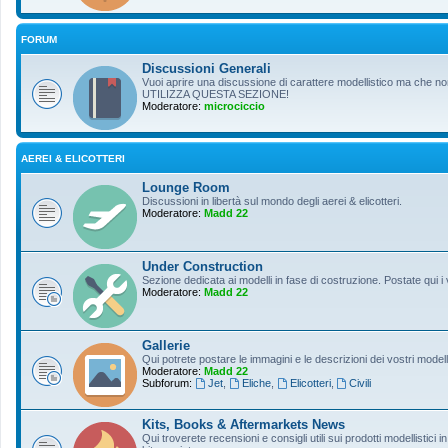
FORUM
Discussioni Generali
Vuoi aprire una discussione di carattere modellistico ma che non r
UTILIZZA QUESTA SEZIONE!
Moderatore:
microciccio
AEREI & ELICOTTERI
Lounge Room
Discussioni in libertà sul mondo degli aerei & elicotteri.
Moderatore:
Madd 22
Under Construction
Sezione dedicata ai modelli in fase di costruzione. Postate qui i 
Moderatore:
Madd 22
Gallerie
Qui potrete postare le immagini e le descrizioni dei vostri modelli
Moderatore:
Madd 22
Subforum:
Jet
,
Eliche
,
Elicotteri
,
Civili
Kits, Books & Aftermarkets News
Qui troverete recensioni e consigli utili sui prodotti modellistici