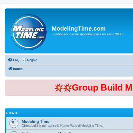
ModelingTime.com
Feeding your scale modelling passion since 2008!
FAQ
Regole
Indice
Group Build 
UTENTE
Modeling Time
Clicca sul link per aprire la Home Page di Modeling Time.