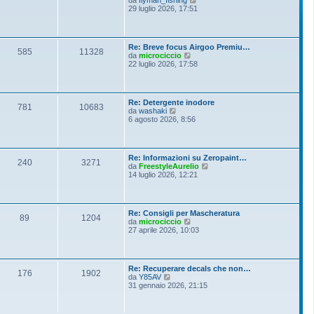
i
e
29 luglio 2026, 17:51
e
o
d
s
i
s
u
a
l
g
Re: Breve focus Airgoo Premiu…
t
g
585
11328
V
da
microciccio
i
i
e
22 luglio 2026, 17:58
m
o
d
o
i
m
u
e
l
s
Re: Detergente inodore
t
781
10683
s
V
da
washaki
i
a
e
6 agosto 2026, 8:56
m
g
d
o
g
i
m
i
u
e
o
l
s
Re: Informazioni su Zeropaint…
t
240
3271
s
V
da
FreestyleAurelio
i
a
e
14 luglio 2026, 12:21
m
g
d
o
g
i
m
i
u
e
o
l
s
Re: Consigli per Mascheratura
t
89
1204
s
V
da
microciccio
i
a
e
27 aprile 2026, 10:03
m
g
d
o
g
i
m
i
u
e
o
l
s
Re: Recuperare decals che non…
t
176
1902
s
V
da
Y85AV
i
a
e
31 gennaio 2026, 21:15
m
g
d
o
g
i
m
i
u
e