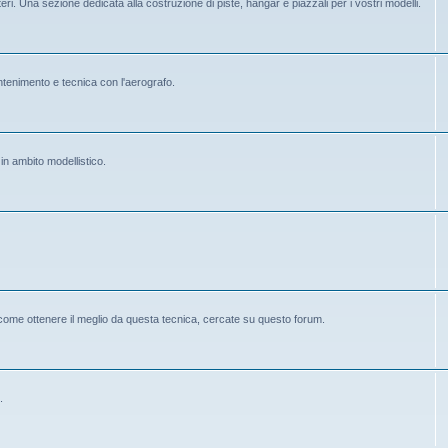
eri. Una sezione dedicata alla costruzione di piste, hangar e piazzali per i vostri modelli.
mantenimento e tecnica con l'aerografo.
 in ambito modellistico.
 come ottenere il meglio da questa tecnica, cercate su questo forum.
.