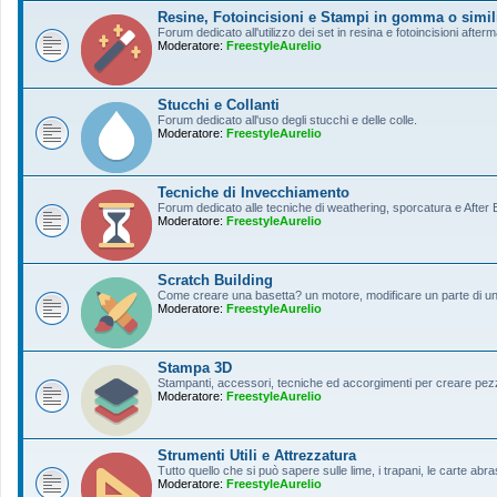
Resine, Fotoincisioni e Stampi in gomma o simil
Forum dedicato all'utilizzo dei set in resina e fotoincisioni afterm
Moderatore:
FreestyleAurelio
Stucchi e Collanti
Forum dedicato all'uso degli stucchi e delle colle.
Moderatore:
FreestyleAurelio
Tecniche di Invecchiamento
Forum dedicato alle tecniche di weathering, sporcatura e After Ef
Moderatore:
FreestyleAurelio
Scratch Building
Come creare una basetta? un motore, modificare un parte di un a
Moderatore:
FreestyleAurelio
Stampa 3D
Stampanti, accessori, tecniche ed accorgimenti per creare pezz
Moderatore:
FreestyleAurelio
Strumenti Utili e Attrezzatura
Tutto quello che si può sapere sulle lime, i trapani, le carte abras
Moderatore:
FreestyleAurelio