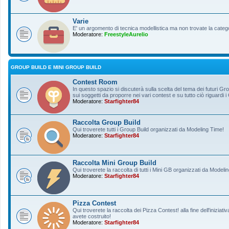
Varie
E' un argomento di tecnica modellistica ma non trovate la categ
Moderatore:
FreestyleAurelio
GROUP BUILD E MINI GROUP BUILD
Contest Room
In questo spazio si discuterà sulla scelta del tema dei futuri Gro
sui soggetti da proporre nei vari contest e su tutto ciò riguardi i
Moderatore:
Starfighter84
Raccolta Group Build
Qui troverete tutti i Group Build organizzati da Modeling Time!
Moderatore:
Starfighter84
Raccolta Mini Group Build
Qui troverete la raccolta di tutti i Mini GB organizzati da Modeli
Moderatore:
Starfighter84
Pizza Contest
Qui troverete la raccolta dei Pizza Contest! alla fine dell'inizia
avete costruito!
Moderatore:
Starfighter84