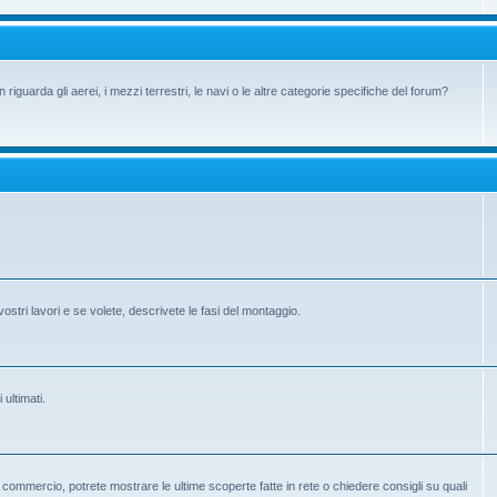
iguarda gli aerei, i mezzi terrestri, le navi o le altre categorie specifiche del forum?
vostri lavori e se volete, descrivete le fasi del montaggio.
 ultimati.
 in commercio, potrete mostrare le ultime scoperte fatte in rete o chiedere consigli su quali