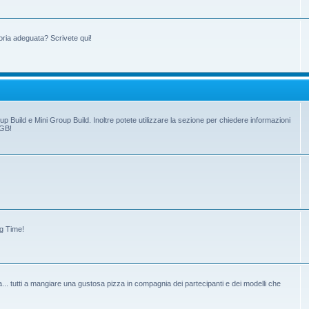
oria adeguata? Scrivete qui!
up Build e Mini Group Build. Inoltre potete utilizzare la sezione per chiedere informazioni
 GB!
ng Time!
tiva... tutti a mangiare una gustosa pizza in compagnia dei partecipanti e dei modelli che