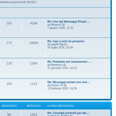
eindirizzamenti totali: 801927
Re: Uso dei Messaggi Privati …
191
4298
V
da
Bruno P
e
7 giugno 2026, 11:25
d
i
u
l
Re: ciao a tutti mi presento
772
14664
t
V
da
paolo72fg
i
e
26 luglio 2026, 20:50
m
d
o
i
m
u
e
l
Re: Problemi nel caricamento …
s
t
130
1540
V
da
Bonovox
s
i
e
31 gennaio 2026, 12:14
a
m
d
g
o
i
g
m
u
i
e
l
o
s
Re: Messaggi privati non invi…
t
165
1141
s
V
da
Enrico 75
i
a
e
13 febbraio 2025, 16:36
m
g
d
o
g
i
m
i
u
e
o
l
s
t
s
ARGOMENTI
MESSAGGI
ULTIMO MESSAGGIO
i
a
m
g
Re: Consigli prodotti per dio…
o
g
99
1391
V
da
flyman_fishing
m