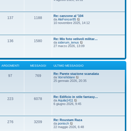
m
g
d
o
g
i
m
i
u
e
o
l
s
Re: canzone al '104
t
137
1188
s
V
da
AleFencer85
i
a
e
10 novembre 2025, 14:12
m
g
d
o
g
i
m
i
u
e
o
l
s
Re: Mix foto velivoli militar…
t
136
1580
s
V
da
siderum_tenus
i
a
e
27 marzo 2026, 13:09
m
g
d
o
g
i
m
i
u
e
o
l
s
t
s
ARGOMENTI
MESSAGGI
ULTIMO MESSAGGIO
i
a
m
g
Re: Parete stazione scanalata
o
g
97
769
V
da
VorreiVolare
m
i
e
25 gennaio 2026, 20:35
e
o
d
s
i
s
u
a
l
g
Re: Edificio in stile fantasy…
t
g
223
6078
V
da
Aquila1411
i
i
e
6 giugno 2026, 9:45
m
o
d
o
i
m
u
e
l
s
Re: Roustam Raza
t
276
3209
s
V
da
ponisch
i
a
e
22 maggio 2026, 6:48
m
g
d