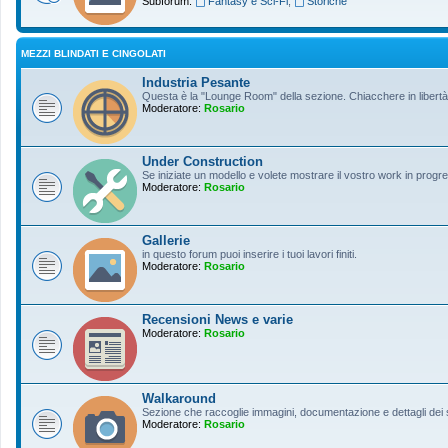
Subforum:
Fantasy e Sci-Fi
,
Storiche
MEZZI BLINDATI E CINGOLATI
Industria Pesante
Questa è la "Lounge Room" della sezione. Chiacchere in libertà s
Moderatore:
Rosario
Under Construction
Se iniziate un modello e volete mostrare il vostro work in progres
Moderatore:
Rosario
Gallerie
in questo forum puoi inserire i tuoi lavori finiti.
Moderatore:
Rosario
Recensioni News e varie
Moderatore:
Rosario
Walkaround
Sezione che raccoglie immagini, documentazione e dettagli dei so
Moderatore:
Rosario