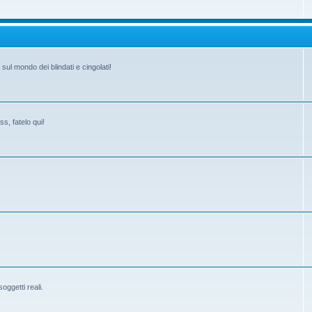
ul mondo dei blindati e cingolati!
s, fatelo qui!
ggetti reali.