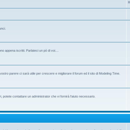
R
unci.
 appena iscritti. Parlateci un pò di voi....
ostro parere ci sarà utile per crescere e migliorare il forum ed il sito di Modeling Time.
potete contattare un administrator che vi fornirà l'aiuto necessario.