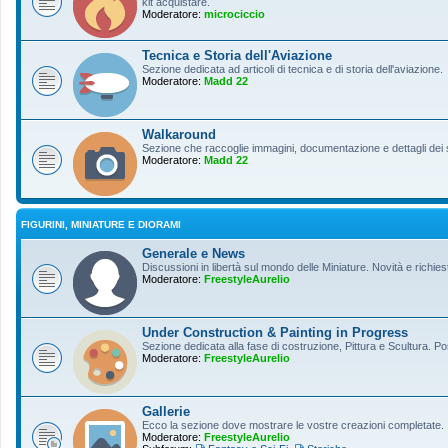
kit acquistare.
Moderatore:
microciccio
Tecnica e Storia dell'Aviazione
Sezione dedicata ad articoli di tecnica e di storia dell'aviazione.
Moderatore:
Madd 22
Walkaround
Sezione che raccoglie immagini, documentazione e dettagli dei so
Moderatore:
Madd 22
FIGURINI, MINIATURE E DIORAMI
Generale e News
Discussioni in libertà sul mondo delle Miniature. Novità e richiest
Moderatore:
FreestyleAurelio
Under Construction & Painting in Progress
Sezione dedicata alla fase di costruzione, Pittura e Scultura. Po
Moderatore:
FreestyleAurelio
Gallerie
Ecco la sezione dove mostrare le vostre creazioni completate.
Moderatore:
FreestyleAurelio