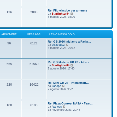
o
g
i
m
i
u
e
o
l
s
Re: Filo elastico per antenne
t
136
2888
s
V
da
Starfighter84
i
a
e
5 maggio 2026, 15:20
m
g
d
o
g
i
m
i
u
e
o
l
s
t
s
ARGOMENTI
MESSAGGI
ULTIMO MESSAGGIO
i
a
m
g
Re: GB 2026 Iniziamo a Parlar…
o
g
96
6121
V
da
Velasquez
m
i
e
5 maggio 2026, 20:12
e
o
d
s
i
s
u
a
l
g
Re: GB Made in UK 26 - Aldo -…
t
g
655
51569
V
da
Starfighter84
i
i
e
7 agosto 2026, 17:40
m
o
d
o
i
m
u
e
l
s
Re: Mini GB 25 - Intercettori…
t
220
16422
s
V
da
Jacopo
i
a
e
7 agosto 2026, 9:22
m
g
d
o
g
i
m
i
u
e
o
l
s
Re: Pizza Contest NASA - Fear…
t
108
6106
s
V
da
fearless
i
a
e
18 novembre 2023, 20:46
m
g
d
o
g
i
m