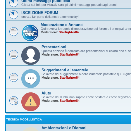
Ultimi messaggi pubblicati
Clicca sul link per visualizzare gli ultimi messaggi postati dagli utenti.
ISCRIZIONE FORUM
entra a far parte della nostra community!
Moderazione e Annunci
Qui troverai le regole di moderazione del forum e i principali ann
Moderatore:
Starfighter84
Presentazioni
Questa sezione è dedicata alle presentazioni di coloro che si sono
Moderatore:
Starfighter84
Suggerimenti e lamentele
Se avete dei suggerimenti o delle lamentele postatele qui. Ogni v
Moderatore:
Starfighter84
Aiuto
Se avete dei dubbi, non sapete come postare o come registrarvi, 
Moderatore:
Starfighter84
TECNICA MODELLISTICA
Ambientazioni e Diorami