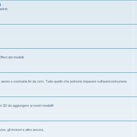
i
arket.
fect dei modelli.
ereo o costruirla fin da zero. Tutto quello che potreste imparare sull'autocostruzione.
i 3D da aggiungere ai nostri modelli!
ive, gli incisori e altro ancora.