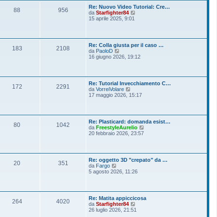
o
l
s
Re: Nuovo Video Tutorial: Cre…
t
88
956
s
V
da
Starfighter84
i
a
e
15 aprile 2025, 9:01
m
g
d
o
g
i
m
i
u
e
o
l
s
Re: Colla giusta per il caso …
t
183
2108
s
V
da
PaoloD
i
a
e
16 giugno 2026, 19:12
m
g
d
o
g
i
m
i
u
e
o
l
s
Re: Tutorial Invecchiamento C…
t
172
2291
s
V
da
VorreiVolare
i
a
e
17 maggio 2026, 15:17
m
g
d
o
g
i
m
i
u
e
o
l
s
Re: Plasticard: domanda esist…
t
80
1042
s
V
da
FreestyleAurelio
i
a
e
20 febbraio 2026, 23:57
m
g
d
o
g
i
m
i
u
e
o
l
s
Re: oggetto 3D "crepato" da …
t
20
351
s
V
da
Fargo
i
a
e
5 agosto 2026, 11:26
m
g
d
o
g
i
m
i
u
e
o
l
s
Re: Matita appiccicosa
t
264
4020
s
V
da
Starfighter84
i
a
e
26 luglio 2026, 21:51
m
g
d