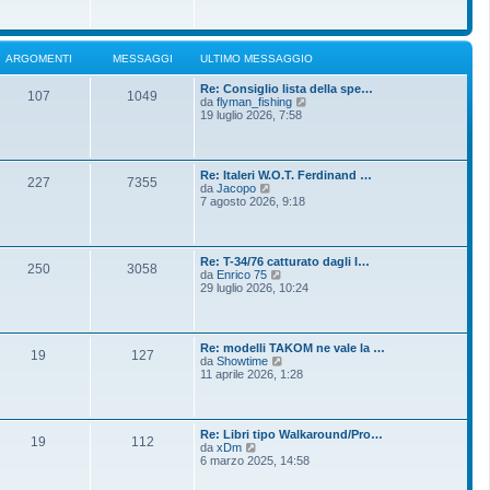
o
g
i
m
i
u
e
o
l
s
t
s
ARGOMENTI
MESSAGGI
ULTIMO MESSAGGIO
i
a
m
g
Re: Consiglio lista della spe…
o
g
107
1049
V
da
flyman_fishing
m
i
e
19 luglio 2026, 7:58
e
o
d
s
i
s
u
a
l
g
Re: Italeri W.O.T. Ferdinand …
t
g
227
7355
V
da
Jacopo
i
i
e
7 agosto 2026, 9:18
m
o
d
o
i
m
u
e
l
s
Re: T-34/76 catturato dagli I…
t
250
3058
s
V
da
Enrico 75
i
a
e
29 luglio 2026, 10:24
m
g
d
o
g
i
m
i
u
e
o
l
s
Re: modelli TAKOM ne vale la …
t
19
127
s
V
da
Showtime
i
a
e
11 aprile 2026, 1:28
m
g
d
o
g
i
m
i
u
e
o
l
s
Re: Libri tipo Walkaround/Pro…
t
19
112
s
V
da
xDm
i
a
e
6 marzo 2025, 14:58
m
g
d
o
g
i