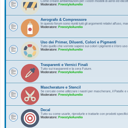
Come creare ambientazioni per i vostri modelli di aerei ed elicott
Moderatore:
FreestyleAurelio
Aerografo & Compressore
In questo forum sono riuniti tutti gli argomenti relativi all'uso, 
Moderatore:
FreestyleAurelio
Uso dei Primer, Diluenti, Colori e Pigmenti
Tutto quello che vorrete sapere sui colori i pigmenti e il loro uso
Moderatore:
FreestyleAurelio
Trasparenti e Vernici Finali
Tutto sui trasparenti e la cera Future.
Moderatore:
FreestyleAurelio
Mascherature e Stencil
Se cercate come utilizzare i nastri per mascherare, il Patafix e
Moderatore:
FreestyleAurelio
Decal
Tutto su come usarle, riprodurle e trattarle con prodotti specifici
Moderatore:
FreestyleAurelio