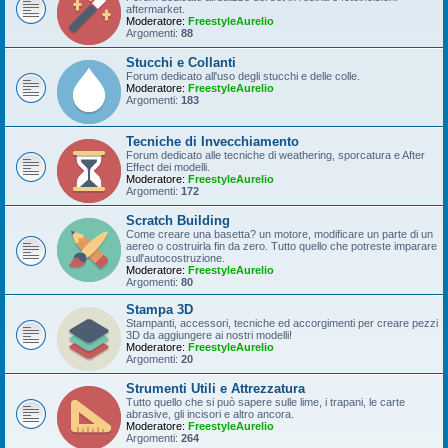
aftermarket.
Moderatore:
FreestyleAurelio
Argomenti:
88
Stucchi e Collanti
Forum dedicato all'uso degli stucchi e delle colle.
Moderatore:
FreestyleAurelio
Argomenti:
183
Tecniche di Invecchiamento
Forum dedicato alle tecniche di weathering, sporcatura e After
Effect dei modelli.
Moderatore:
FreestyleAurelio
Argomenti:
172
Scratch Building
Come creare una basetta? un motore, modificare un parte di un
aereo o costruirla fin da zero. Tutto quello che potreste imparare
sull'autocostruzione.
Moderatore:
FreestyleAurelio
Argomenti:
80
Stampa 3D
Stampanti, accessori, tecniche ed accorgimenti per creare pezzi
3D da aggiungere ai nostri modelli!
Moderatore:
FreestyleAurelio
Argomenti:
20
Strumenti Utili e Attrezzatura
Tutto quello che si può sapere sulle lime, i trapani, le carte
abrasive, gli incisori e altro ancora.
Moderatore:
FreestyleAurelio
Argomenti:
264