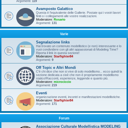
Argomenti:
119
Avamposto Galattico
Questa è l'equivalente delle Gallerie. Postate qui i vostri lavori
finiti o i collegamenti alle vostre realizzazioni.
Moderatore:
Rosario
Argomenti:
131
Varie
Segnalazione links
Hai trovato un contenuto modellistico (e non) interessante e lo
vuoi condividere con gli altri appassionati di Modeling Time?
Riporta il link in questa sezione!
Moderatore:
Starfighter84
Argomenti:
9
Off Topic e Altri Mondi
C'è chi dice che non si vive di solo modellismo... ecco quindi la
sezione dedicata a cioè che non è propriamente modellismo
statico!Racconti, esperienze, leggende e quanto più.
Moderatore:
microciccio
Argomenti:
219
Eventi
organizzazione eventi, incontri e manifestazioni modellistiche.
Moderatore:
Starfighter84
Argomenti:
171
Forum
Associazione Culturale Modellistica MODELING