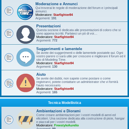
Moderazione e Annunci
Qui troverai le regole di moderazione del forum e i principali
annunci.
Moderatore:
Starfighter84
Argomenti:
191
Presentazioni
Questa sezione è dedicata alle presentazioni di coloro che si
sono appena iscritti. Parlateci un pò di voi....
Moderatore:
Starfighter84
Argomenti:
772
Suggerimenti e lamentele
Se avete dei suggerimenti o delle lamentele postatele qui. Ogni
vostro parere ci sarà utile per crescere e migliorare il forum ed il
sito di Modeling Time.
Moderatore:
Starfighter84
Argomenti:
130
Aiuto
Se avete dei dubbi, non sapete come postare o come
registrarvi, potete contattare un administrator che vi fornirà
l'aiuto necessario.
Moderatore:
Starfighter84
Argomenti:
165
Tecnica Modellistica
Ambientazioni e Diorami
Come creare ambientazioni per i vostri modelli di aerei ed
elicotteri. Una sezione dedicata alla costruzione di piste, hangar
e piazzali per i vostri modelli.
Moderatore:
FreestyleAurelio
Argomenti:
99