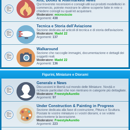
Kits, Books & Aftermarkets News
Qui troverete recensioni e consigli utili sui prodotti modellistici in
commercio, potrete mostrare le ultime scoperte fatte in rete o
chiedere consigli su quali kit acquistare.
Moderatore:
microciccio
Argomenti:
438
Tecnica e Storia dell'Aviazione
Sezione dedicata ad articoli di tecnica e di storia dell'aviazione.
Moderatore:
Madd 22
Argomenti:
137
Walkaround
Sezione che raccoglie immagini, documentazione e dettagli dei
soggetti reali.
Moderatore:
Madd 22
Argomenti:
136
Figurini, Miniature e Diorami
Generale e News
Discussioni in libertà sul mondo delle Miniature. Novità e
richieste particolari che non rientrano in categorie più dettagliate.
Moderatore:
FreestyleAurelio
Argomenti:
97
Under Construction & Painting in Progress
Sezione dedicata alla fase di costruzione, Pittura e Scultura.
Postate le vostre miniature o i vostri diorami, e se volete
descrivetene la lavorazione.
Moderatore:
FreestyleAurelio
Argomenti:
223