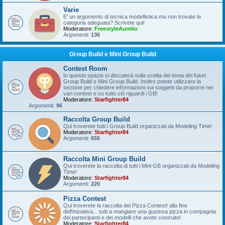
Varie
E' un argomento di tecnica modellistica ma non trovate la
categoria adeguata? Scrivete qui!
Moderatore:
FreestyleAurelio
Argomenti:
136
Group Build e Mini Group Build
Contest Room
In questo spazio si discuterà sulla scelta del tema dei futuri
Group Build e Mini Group Build. Inoltre potete utilizzare la
sezione per chiedere informazioni sui soggetti da proporre nei
vari contest e su tutto ciò riguardi i GB!
Moderatore:
Starfighter84
Argomenti:
96
Raccolta Group Build
Qui troverete tutti i Group Build organizzati da Modeling Time!
Moderatore:
Starfighter84
Argomenti:
655
Raccolta Mini Group Build
Qui troverete la raccolta di tutti i Mini GB organizzati da Modeling
Time!
Moderatore:
Starfighter84
Argomenti:
220
Pizza Contest
Qui troverete la raccolta dei Pizza Contest! alla fine
dell'iniziativa... tutti a mangiare una gustosa pizza in compagnia
dei partecipanti e dei modelli che avete costruito!
Moderatore:
Starfighter84