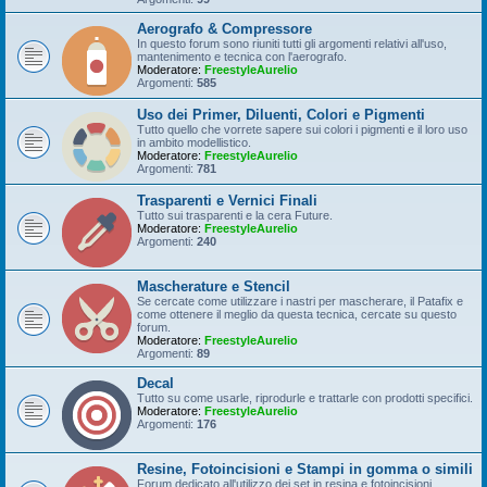
Aerografo & Compressore
In questo forum sono riuniti tutti gli argomenti relativi all'uso,
mantenimento e tecnica con l'aerografo.
Moderatore:
FreestyleAurelio
Argomenti:
585
Uso dei Primer, Diluenti, Colori e Pigmenti
Tutto quello che vorrete sapere sui colori i pigmenti e il loro uso
in ambito modellistico.
Moderatore:
FreestyleAurelio
Argomenti:
781
Trasparenti e Vernici Finali
Tutto sui trasparenti e la cera Future.
Moderatore:
FreestyleAurelio
Argomenti:
240
Mascherature e Stencil
Se cercate come utilizzare i nastri per mascherare, il Patafix e
come ottenere il meglio da questa tecnica, cercate su questo
forum.
Moderatore:
FreestyleAurelio
Argomenti:
89
Decal
Tutto su come usarle, riprodurle e trattarle con prodotti specifici.
Moderatore:
FreestyleAurelio
Argomenti:
176
Resine, Fotoincisioni e Stampi in gomma o simili
Forum dedicato all'utilizzo dei set in resina e fotoincisioni