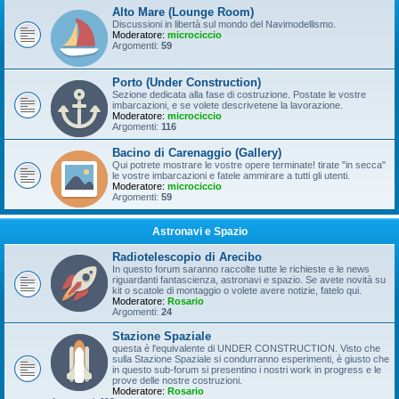
Alto Mare (Lounge Room)
Discussioni in libertà sul mondo del Navimodellismo.
Moderatore:
microciccio
Argomenti:
59
Porto (Under Construction)
Sezione dedicata alla fase di costruzione. Postate le vostre
imbarcazioni, e se volete descrivetene la lavorazione.
Moderatore:
microciccio
Argomenti:
116
Bacino di Carenaggio (Gallery)
Qui potrete mostrare le vostre opere terminate! tirate "in secca"
le vostre imbarcazioni e fatele ammirare a tutti gli utenti.
Moderatore:
microciccio
Argomenti:
59
Astronavi e Spazio
Radiotelescopio di Arecibo
In questo forum saranno raccolte tutte le richieste e le news
riguardanti fantascienza, astronavi e spazio. Se avete novità su
kit o scatole di montaggio o volete avere notizie, fatelo qui.
Moderatore:
Rosario
Argomenti:
24
Stazione Spaziale
questa è l'equivalente di UNDER CONSTRUCTION. Visto che
sulla Stazione Spaziale si condurranno esperimenti, è giusto che
in questo sub-forum si presentino i nostri work in progress e le
prove delle nostre costruzioni.
Moderatore:
Rosario