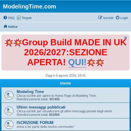
ModelingTime.com
FAQ
Regole
Iscriviti
Login
Indice
Group Build MADE IN UK
2026/2027:SEZIONE
APERTA!
QUI!
Oggi è 6 agosto 2026, 18:41
Utente
Modeling Time
Clicca sul link per aprire la Home Page di Modeling Time.
Reindirizzamenti totali:
397406
Ultimi messaggi pubblicati
Clicca sul link per visualizzare gli ultimi messaggi postati dagli utenti.
Reindirizzamenti totali:
801860
ISCRIZIONE FORUM
entra a far parte della nostra community!