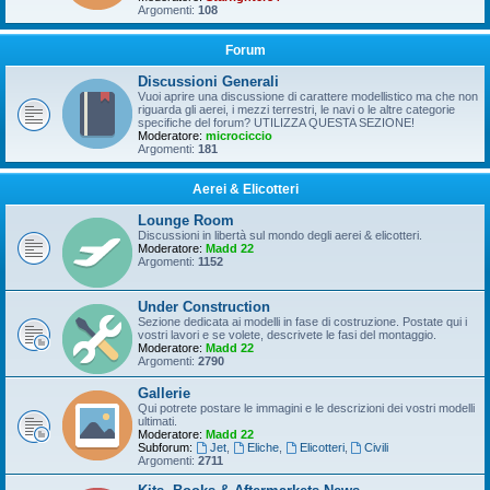
Argomenti:
108
Forum
Discussioni Generali
Vuoi aprire una discussione di carattere modellistico ma che non
riguarda gli aerei, i mezzi terrestri, le navi o le altre categorie
specifiche del forum? UTILIZZA QUESTA SEZIONE!
Moderatore:
microciccio
Argomenti:
181
Aerei & Elicotteri
Lounge Room
Discussioni in libertà sul mondo degli aerei & elicotteri.
Moderatore:
Madd 22
Argomenti:
1152
Under Construction
Sezione dedicata ai modelli in fase di costruzione. Postate qui i
vostri lavori e se volete, descrivete le fasi del montaggio.
Moderatore:
Madd 22
Argomenti:
2790
Gallerie
Qui potrete postare le immagini e le descrizioni dei vostri modelli
ultimati.
Moderatore:
Madd 22
Subforum:
Jet
,
Eliche
,
Elicotteri
,
Civili
Argomenti:
2711