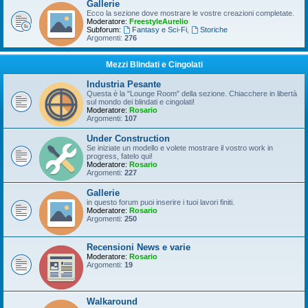
Gallerie
Ecco la sezione dove mostrare le vostre creazioni completate.
Moderatore:
FreestyleAurelio
Subforum:
Fantasy e Sci-Fi
,
Storiche
Argomenti:
276
Mezzi Blindati e Cingolati
Industria Pesante
Questa è la "Lounge Room" della sezione. Chiacchere in libertà
sul mondo dei blindati e cingolati!
Moderatore:
Rosario
Argomenti:
107
Under Construction
Se iniziate un modello e volete mostrare il vostro work in
progress, fatelo qui!
Moderatore:
Rosario
Argomenti:
227
Gallerie
in questo forum puoi inserire i tuoi lavori finiti.
Moderatore:
Rosario
Argomenti:
250
Recensioni News e varie
Moderatore:
Rosario
Argomenti:
19
Walkaround