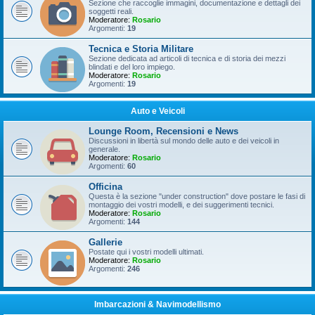
Sezione che raccoglie immagini, documentazione e dettagli dei
soggetti reali.
Moderatore:
Rosario
Argomenti:
19
Tecnica e Storia Militare
Sezione dedicata ad articoli di tecnica e di storia dei mezzi
blindati e del loro impiego.
Moderatore:
Rosario
Argomenti:
19
Auto e Veicoli
Lounge Room, Recensioni e News
Discussioni in libertà sul mondo delle auto e dei veicoli in
generale.
Moderatore:
Rosario
Argomenti:
60
Officina
Questa è la sezione "under construction" dove postare le fasi di
montaggio dei vostri modelli, e dei suggerimenti tecnici.
Moderatore:
Rosario
Argomenti:
144
Gallerie
Postate qui i vostri modelli ultimati.
Moderatore:
Rosario
Argomenti:
246
Imbarcazioni & Navimodellismo