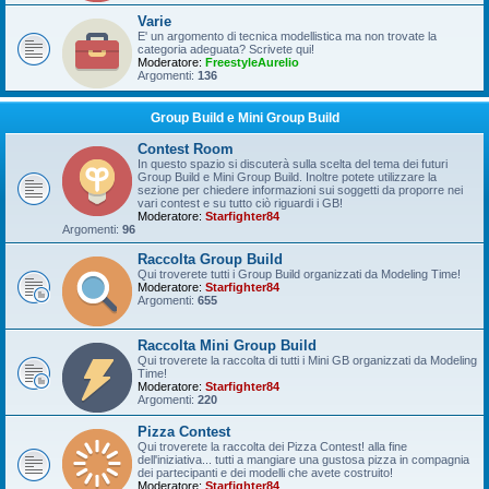
Varie
E' un argomento di tecnica modellistica ma non trovate la
categoria adeguata? Scrivete qui!
Moderatore:
FreestyleAurelio
Argomenti:
136
Group Build e Mini Group Build
Contest Room
In questo spazio si discuterà sulla scelta del tema dei futuri
Group Build e Mini Group Build. Inoltre potete utilizzare la
sezione per chiedere informazioni sui soggetti da proporre nei
vari contest e su tutto ciò riguardi i GB!
Moderatore:
Starfighter84
Argomenti:
96
Raccolta Group Build
Qui troverete tutti i Group Build organizzati da Modeling Time!
Moderatore:
Starfighter84
Argomenti:
655
Raccolta Mini Group Build
Qui troverete la raccolta di tutti i Mini GB organizzati da Modeling
Time!
Moderatore:
Starfighter84
Argomenti:
220
Pizza Contest
Qui troverete la raccolta dei Pizza Contest! alla fine
dell'iniziativa... tutti a mangiare una gustosa pizza in compagnia
dei partecipanti e dei modelli che avete costruito!
Moderatore:
Starfighter84