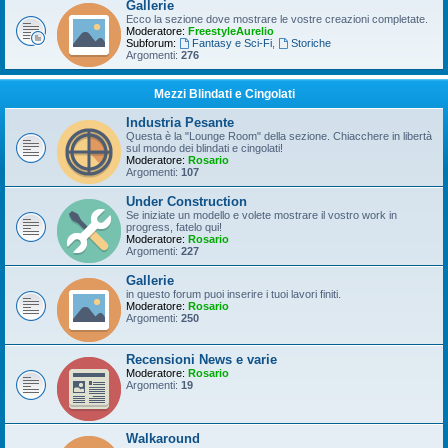
Gallerie
Ecco la sezione dove mostrare le vostre creazioni completate.
Moderatore:
FreestyleAurelio
Subforum:
Fantasy e Sci-Fi
,
Storiche
Argomenti:
276
Mezzi Blindati e Cingolati
Industria Pesante
Questa è la "Lounge Room" della sezione. Chiacchere in libertà
sul mondo dei blindati e cingolati!
Moderatore:
Rosario
Argomenti:
107
Under Construction
Se iniziate un modello e volete mostrare il vostro work in
progress, fatelo qui!
Moderatore:
Rosario
Argomenti:
227
Gallerie
in questo forum puoi inserire i tuoi lavori finiti.
Moderatore:
Rosario
Argomenti:
250
Recensioni News e varie
Moderatore:
Rosario
Argomenti:
19
Walkaround