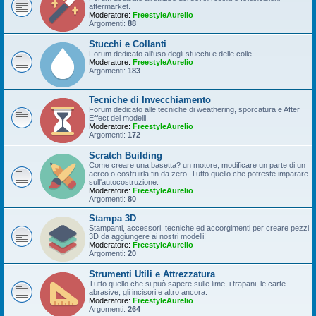
aftermarket.
Moderatore:
FreestyleAurelio
Argomenti:
88
Stucchi e Collanti
Forum dedicato all'uso degli stucchi e delle colle.
Moderatore:
FreestyleAurelio
Argomenti:
183
Tecniche di Invecchiamento
Forum dedicato alle tecniche di weathering, sporcatura e After
Effect dei modelli.
Moderatore:
FreestyleAurelio
Argomenti:
172
Scratch Building
Come creare una basetta? un motore, modificare un parte di un
aereo o costruirla fin da zero. Tutto quello che potreste imparare
sull'autocostruzione.
Moderatore:
FreestyleAurelio
Argomenti:
80
Stampa 3D
Stampanti, accessori, tecniche ed accorgimenti per creare pezzi
3D da aggiungere ai nostri modelli!
Moderatore:
FreestyleAurelio
Argomenti:
20
Strumenti Utili e Attrezzatura
Tutto quello che si può sapere sulle lime, i trapani, le carte
abrasive, gli incisori e altro ancora.
Moderatore:
FreestyleAurelio
Argomenti:
264