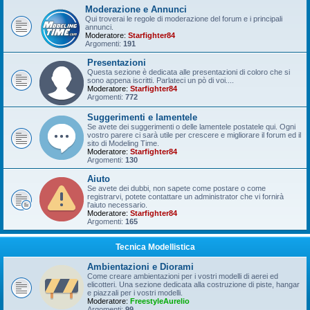
Moderazione e Annunci
Qui troverai le regole di moderazione del forum e i principali
annunci.
Moderatore:
Starfighter84
Argomenti:
191
Presentazioni
Questa sezione è dedicata alle presentazioni di coloro che si
sono appena iscritti. Parlateci un pò di voi....
Moderatore:
Starfighter84
Argomenti:
772
Suggerimenti e lamentele
Se avete dei suggerimenti o delle lamentele postatele qui. Ogni
vostro parere ci sarà utile per crescere e migliorare il forum ed il
sito di Modeling Time.
Moderatore:
Starfighter84
Argomenti:
130
Aiuto
Se avete dei dubbi, non sapete come postare o come
registrarvi, potete contattare un administrator che vi fornirà
l'aiuto necessario.
Moderatore:
Starfighter84
Argomenti:
165
Tecnica Modellistica
Ambientazioni e Diorami
Come creare ambientazioni per i vostri modelli di aerei ed
elicotteri. Una sezione dedicata alla costruzione di piste, hangar
e piazzali per i vostri modelli.
Moderatore:
FreestyleAurelio
Argomenti:
99