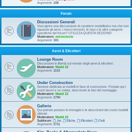
Argomenti:
108
Forum
Discussioni Generali
Vuoi aprire una discussione di carattere modellistico ma che non
riguarda gli aerei, i mezzi terrestri, le navi o le altre categorie
specifiche del forum? UTILIZZA QUESTA SEZIONE!
Moderatore:
microciccio
Argomenti:
181
Aerei & Elicotteri
Lounge Room
Discussioni in libertà sul mondo degli aerei & elicotteri.
Moderatore:
Madd 22
Argomenti:
1152
Under Construction
Sezione dedicata ai modelli in fase di costruzione. Postate qui i
vostri lavori e se volete, descrivete le fasi del montaggio.
Moderatore:
Madd 22
Argomenti:
2790
Gallerie
Qui potrete postare le immagini e le descrizioni dei vostri modelli
ultimati.
Moderatore:
Madd 22
Subforum:
Jet
,
Eliche
,
Elicotteri
,
Civili
Argomenti:
2711