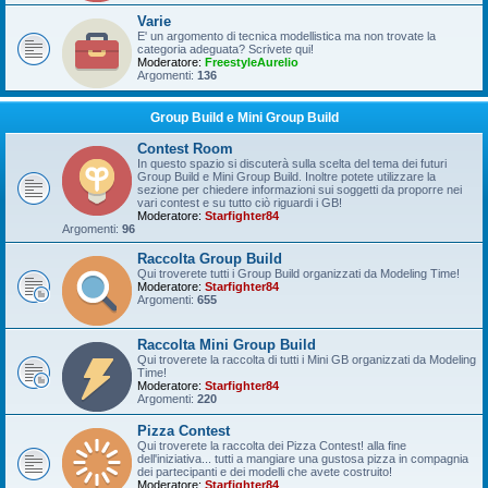
Varie
E' un argomento di tecnica modellistica ma non trovate la
categoria adeguata? Scrivete qui!
Moderatore:
FreestyleAurelio
Argomenti:
136
Group Build e Mini Group Build
Contest Room
In questo spazio si discuterà sulla scelta del tema dei futuri
Group Build e Mini Group Build. Inoltre potete utilizzare la
sezione per chiedere informazioni sui soggetti da proporre nei
vari contest e su tutto ciò riguardi i GB!
Moderatore:
Starfighter84
Argomenti:
96
Raccolta Group Build
Qui troverete tutti i Group Build organizzati da Modeling Time!
Moderatore:
Starfighter84
Argomenti:
655
Raccolta Mini Group Build
Qui troverete la raccolta di tutti i Mini GB organizzati da Modeling
Time!
Moderatore:
Starfighter84
Argomenti:
220
Pizza Contest
Qui troverete la raccolta dei Pizza Contest! alla fine
dell'iniziativa... tutti a mangiare una gustosa pizza in compagnia
dei partecipanti e dei modelli che avete costruito!
Moderatore:
Starfighter84