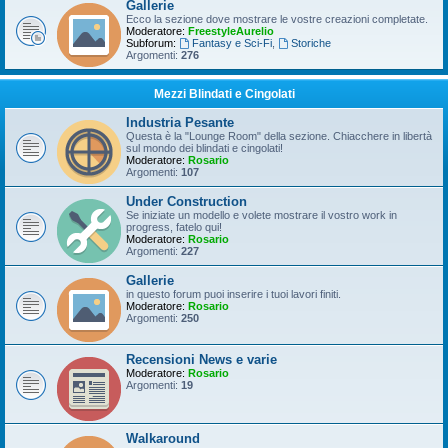
Gallerie
Ecco la sezione dove mostrare le vostre creazioni completate.
Moderatore:
FreestyleAurelio
Subforum:
Fantasy e Sci-Fi
,
Storiche
Argomenti:
276
Mezzi Blindati e Cingolati
Industria Pesante
Questa è la "Lounge Room" della sezione. Chiacchere in libertà
sul mondo dei blindati e cingolati!
Moderatore:
Rosario
Argomenti:
107
Under Construction
Se iniziate un modello e volete mostrare il vostro work in
progress, fatelo qui!
Moderatore:
Rosario
Argomenti:
227
Gallerie
in questo forum puoi inserire i tuoi lavori finiti.
Moderatore:
Rosario
Argomenti:
250
Recensioni News e varie
Moderatore:
Rosario
Argomenti:
19
Walkaround