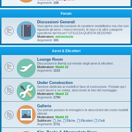
Argomenti:
108
Forum
Discussioni Generali
Vuoi aprire una discussione di carattere modellistico ma che non
riguarda gli aerei, i mezzi terrestri, le navi o le altre categorie
specifiche del forum? UTILIZZA QUESTA SEZIONE!
Moderatore:
microciccio
Argomenti:
181
Aerei & Elicotteri
Lounge Room
Discussioni in libertà sul mondo degli aerei & elicotteri.
Moderatore:
Madd 22
Argomenti:
1152
Under Construction
Sezione dedicata ai modelli in fase di costruzione. Postate qui i
vostri lavori e se volete, descrivete le fasi del montaggio.
Moderatore:
Madd 22
Argomenti:
2790
Gallerie
Qui potrete postare le immagini e le descrizioni dei vostri modelli
ultimati.
Moderatore:
Madd 22
Subforum:
Jet
,
Eliche
,
Elicotteri
,
Civili
Argomenti:
2711