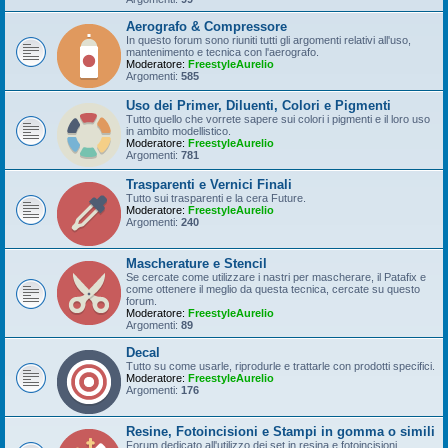
Aerografo & Compressore
In questo forum sono riuniti tutti gli argomenti relativi all'uso,
mantenimento e tecnica con l'aerografo.
Moderatore:
FreestyleAurelio
Argomenti:
585
Uso dei Primer, Diluenti, Colori e Pigmenti
Tutto quello che vorrete sapere sui colori i pigmenti e il loro uso
in ambito modellistico.
Moderatore:
FreestyleAurelio
Argomenti:
781
Trasparenti e Vernici Finali
Tutto sui trasparenti e la cera Future.
Moderatore:
FreestyleAurelio
Argomenti:
240
Mascherature e Stencil
Se cercate come utilizzare i nastri per mascherare, il Patafix e
come ottenere il meglio da questa tecnica, cercate su questo
forum.
Moderatore:
FreestyleAurelio
Argomenti:
89
Decal
Tutto su come usarle, riprodurle e trattarle con prodotti specifici.
Moderatore:
FreestyleAurelio
Argomenti:
176
Resine, Fotoincisioni e Stampi in gomma o simili
Forum dedicato all'utilizzo dei set in resina e fotoincisioni