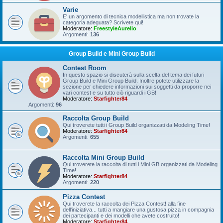
Varie
E' un argomento di tecnica modellistica ma non trovate la
categoria adeguata? Scrivete qui!
Moderatore:
FreestyleAurelio
Argomenti:
136
Group Build e Mini Group Build
Contest Room
In questo spazio si discuterà sulla scelta del tema dei futuri
Group Build e Mini Group Build. Inoltre potete utilizzare la
sezione per chiedere informazioni sui soggetti da proporre nei
vari contest e su tutto ciò riguardi i GB!
Moderatore:
Starfighter84
Argomenti:
96
Raccolta Group Build
Qui troverete tutti i Group Build organizzati da Modeling Time!
Moderatore:
Starfighter84
Argomenti:
655
Raccolta Mini Group Build
Qui troverete la raccolta di tutti i Mini GB organizzati da Modeling
Time!
Moderatore:
Starfighter84
Argomenti:
220
Pizza Contest
Qui troverete la raccolta dei Pizza Contest! alla fine
dell'iniziativa... tutti a mangiare una gustosa pizza in compagnia
dei partecipanti e dei modelli che avete costruito!
Moderatore:
Starfighter84