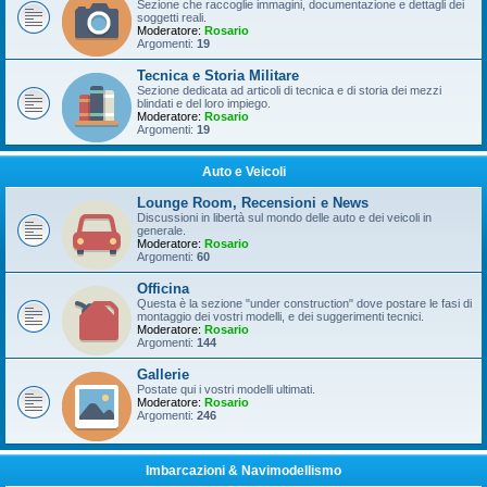
Sezione che raccoglie immagini, documentazione e dettagli dei
soggetti reali.
Moderatore:
Rosario
Argomenti:
19
Tecnica e Storia Militare
Sezione dedicata ad articoli di tecnica e di storia dei mezzi
blindati e del loro impiego.
Moderatore:
Rosario
Argomenti:
19
Auto e Veicoli
Lounge Room, Recensioni e News
Discussioni in libertà sul mondo delle auto e dei veicoli in
generale.
Moderatore:
Rosario
Argomenti:
60
Officina
Questa è la sezione "under construction" dove postare le fasi di
montaggio dei vostri modelli, e dei suggerimenti tecnici.
Moderatore:
Rosario
Argomenti:
144
Gallerie
Postate qui i vostri modelli ultimati.
Moderatore:
Rosario
Argomenti:
246
Imbarcazioni & Navimodellismo