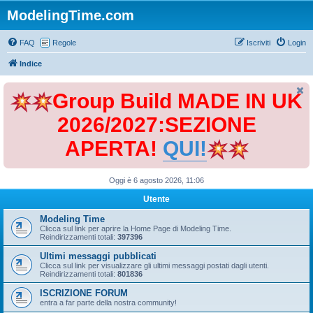
ModelingTime.com
FAQ
Regole
Iscriviti
Login
Indice
Group Build MADE IN UK
2026/2027:SEZIONE
APERTA!
QUI!
Oggi è 6 agosto 2026, 11:06
Utente
Modeling Time
Clicca sul link per aprire la Home Page di Modeling Time.
Reindirizzamenti totali:
397396
Ultimi messaggi pubblicati
Clicca sul link per visualizzare gli ultimi messaggi postati dagli utenti.
Reindirizzamenti totali:
801836
ISCRIZIONE FORUM
entra a far parte della nostra community!