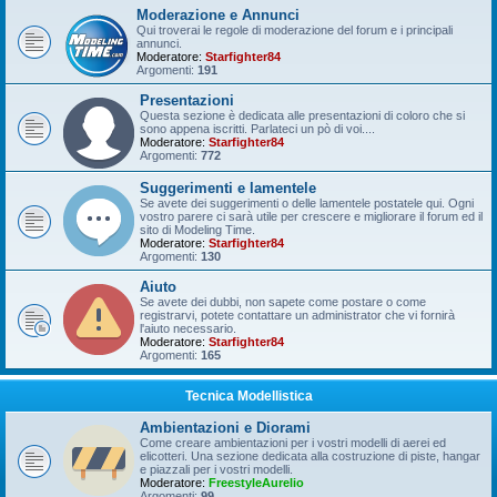
Moderazione e Annunci
Qui troverai le regole di moderazione del forum e i principali
annunci.
Moderatore:
Starfighter84
Argomenti:
191
Presentazioni
Questa sezione è dedicata alle presentazioni di coloro che si
sono appena iscritti. Parlateci un pò di voi....
Moderatore:
Starfighter84
Argomenti:
772
Suggerimenti e lamentele
Se avete dei suggerimenti o delle lamentele postatele qui. Ogni
vostro parere ci sarà utile per crescere e migliorare il forum ed il
sito di Modeling Time.
Moderatore:
Starfighter84
Argomenti:
130
Aiuto
Se avete dei dubbi, non sapete come postare o come
registrarvi, potete contattare un administrator che vi fornirà
l'aiuto necessario.
Moderatore:
Starfighter84
Argomenti:
165
Tecnica Modellistica
Ambientazioni e Diorami
Come creare ambientazioni per i vostri modelli di aerei ed
elicotteri. Una sezione dedicata alla costruzione di piste, hangar
e piazzali per i vostri modelli.
Moderatore:
FreestyleAurelio
Argomenti:
99