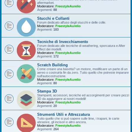
aftermarket.
Moderatore:
FreestyleAurelio
Argomenti:
88
Stucchi e Collanti
Forum dedicato all'uso degli stucchi e delle colle.
Moderatore:
FreestyleAurelio
Argomenti:
183
Tecniche di Invecchiamento
Forum dedicato alle tecniche di weathering, sporcatura e After
Effect dei modelli.
Moderatore:
FreestyleAurelio
Argomenti:
172
Scratch Building
Come creare una basetta? un motore, modificare un parte di un
aereo o costruirla fin da zero. Tutto quello che potreste imparare
sull'autocostruzione.
Moderatore:
FreestyleAurelio
Argomenti:
80
Stampa 3D
Stampanti, accessori, tecniche ed accorgimenti per creare pezzi
3D da aggiungere ai nostri modelli!
Moderatore:
FreestyleAurelio
Argomenti:
20
Strumenti Utili e Attrezzatura
Tutto quello che si può sapere sulle lime, i trapani, le carte
abrasive, gli incisori e altro ancora.
Moderatore:
FreestyleAurelio
Argomenti:
264