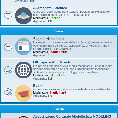
Argomenti:
119
Avamposto Galattico
Questa è l'equivalente delle Gallerie. Postate qui i vostri lavori
finiti o i collegamenti alle vostre realizzazioni.
Moderatore:
Rosario
Argomenti:
131
Varie
Segnalazione links
Hai trovato un contenuto modellistico (e non) interessante e lo
vuoi condividere con gli altri appassionati di Modeling Time?
Riporta il link in questa sezione!
Moderatore:
Starfighter84
Argomenti:
9
Off Topic e Altri Mondi
C'è chi dice che non si vive di solo modellismo... ecco quindi la
sezione dedicata a cioè che non è propriamente modellismo
statico!Racconti, esperienze, leggende e quanto più.
Moderatore:
microciccio
Argomenti:
219
Eventi
organizzazione eventi, incontri e manifestazioni modellistiche.
Moderatore:
Starfighter84
Argomenti:
171
Forum
Associazione Culturale Modellistica MODELING