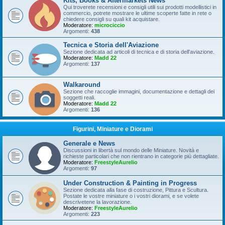
Kits, Books & Aftermarkets News
Qui troverete recensioni e consigli utili sui prodotti modellistici in
commercio, potrete mostrare le ultime scoperte fatte in rete o
chiedere consigli su quali kit acquistare.
Moderatore:
microciccio
Argomenti:
438
Tecnica e Storia dell'Aviazione
Sezione dedicata ad articoli di tecnica e di storia dell'aviazione.
Moderatore:
Madd 22
Argomenti:
137
Walkaround
Sezione che raccoglie immagini, documentazione e dettagli dei
soggetti reali.
Moderatore:
Madd 22
Argomenti:
136
Figurini, Miniature e Diorami
Generale e News
Discussioni in libertà sul mondo delle Miniature. Novità e
richieste particolari che non rientrano in categorie più dettagliate.
Moderatore:
FreestyleAurelio
Argomenti:
97
Under Construction & Painting in Progress
Sezione dedicata alla fase di costruzione, Pittura e Scultura.
Postate le vostre miniature o i vostri diorami, e se volete
descrivetene la lavorazione.
Moderatore:
FreestyleAurelio
Argomenti:
223