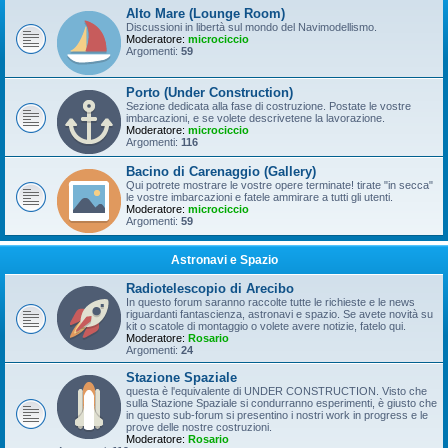
Alto Mare (Lounge Room)
Discussioni in libertà sul mondo del Navimodellismo.
Moderatore:
microciccio
Argomenti:
59
Porto (Under Construction)
Sezione dedicata alla fase di costruzione. Postate le vostre
imbarcazioni, e se volete descrivetene la lavorazione.
Moderatore:
microciccio
Argomenti:
116
Bacino di Carenaggio (Gallery)
Qui potrete mostrare le vostre opere terminate! tirate "in secca"
le vostre imbarcazioni e fatele ammirare a tutti gli utenti.
Moderatore:
microciccio
Argomenti:
59
Astronavi e Spazio
Radiotelescopio di Arecibo
In questo forum saranno raccolte tutte le richieste e le news
riguardanti fantascienza, astronavi e spazio. Se avete novità su
kit o scatole di montaggio o volete avere notizie, fatelo qui.
Moderatore:
Rosario
Argomenti:
24
Stazione Spaziale
questa è l'equivalente di UNDER CONSTRUCTION. Visto che
sulla Stazione Spaziale si condurranno esperimenti, è giusto che
in questo sub-forum si presentino i nostri work in progress e le
prove delle nostre costruzioni.
Moderatore:
Rosario