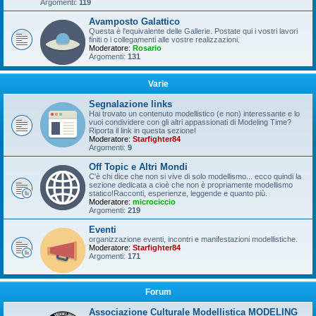
Argomenti:
119
Avamposto Galattico
Questa è l'equivalente delle Gallerie. Postate qui i vostri lavori
finiti o i collegamenti alle vostre realizzazioni.
Moderatore:
Rosario
Argomenti:
131
Varie
Segnalazione links
Hai trovato un contenuto modellistico (e non) interessante e lo
vuoi condividere con gli altri appassionati di Modeling Time?
Riporta il link in questa sezione!
Moderatore:
Starfighter84
Argomenti:
9
Off Topic e Altri Mondi
C'è chi dice che non si vive di solo modellismo... ecco quindi la
sezione dedicata a cioè che non è propriamente modellismo
statico!Racconti, esperienze, leggende e quanto più.
Moderatore:
microciccio
Argomenti:
219
Eventi
organizzazione eventi, incontri e manifestazioni modellistiche.
Moderatore:
Starfighter84
Argomenti:
171
Forum
Associazione Culturale Modellistica MODELING