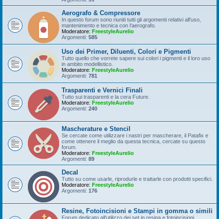
Aerografo & Compressore
In questo forum sono riuniti tutti gli argomenti relativi all'uso,
mantenimento e tecnica con l'aerografo.
Moderatore:
FreestyleAurelio
Argomenti:
585
Uso dei Primer, Diluenti, Colori e Pigmenti
Tutto quello che vorrete sapere sui colori i pigmenti e il loro uso
in ambito modellistico.
Moderatore:
FreestyleAurelio
Argomenti:
781
Trasparenti e Vernici Finali
Tutto sui trasparenti e la cera Future.
Moderatore:
FreestyleAurelio
Argomenti:
240
Mascherature e Stencil
Se cercate come utilizzare i nastri per mascherare, il Patafix e
come ottenere il meglio da questa tecnica, cercate su questo
forum.
Moderatore:
FreestyleAurelio
Argomenti:
89
Decal
Tutto su come usarle, riprodurle e trattarle con prodotti specifici.
Moderatore:
FreestyleAurelio
Argomenti:
176
Resine, Fotoincisioni e Stampi in gomma o simili
Forum dedicato all'utilizzo dei set in resina e fotoincisioni