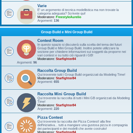
Varie
E' un argomento di tecnica modellistica ma non trovate la
categoria adeguata? Scrivete qui!
Moderatore:
FreestyleAurelio
Argomenti:
136
Group Build e Mini Group Build
Contest Room
In questo spazio si discuterà sulla scelta del tema dei futuri
Group Build e Mini Group Build. Inoltre potete utilizzare la
sezione per chiedere informazioni sui soggetti da proporre nei
vari contest e su tutto ciò riguardi i GB!
Moderatore:
Starfighter84
Argomenti:
96
Raccolta Group Build
Qui troverete tutti i Group Build organizzati da Modeling Time!
Moderatore:
Starfighter84
Argomenti:
655
Raccolta Mini Group Build
Qui troverete la raccolta di tutti i Mini GB organizzati da Modeling
Time!
Moderatore:
Starfighter84
Argomenti:
220
Pizza Contest
Qui troverete la raccolta dei Pizza Contest! alla fine
dell'iniziativa... tutti a mangiare una gustosa pizza in compagnia
dei partecipanti e dei modelli che avete costruito!
Moderatore:
Starfighter84