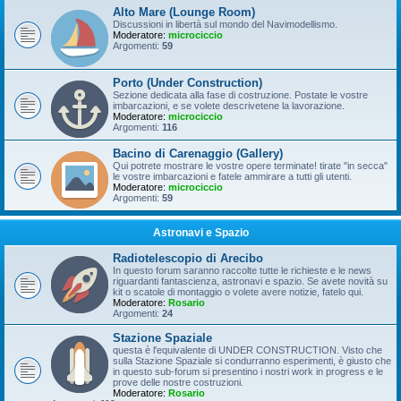
Alto Mare (Lounge Room)
Discussioni in libertà sul mondo del Navimodellismo.
Moderatore:
microciccio
Argomenti:
59
Porto (Under Construction)
Sezione dedicata alla fase di costruzione. Postate le vostre
imbarcazioni, e se volete descrivetene la lavorazione.
Moderatore:
microciccio
Argomenti:
116
Bacino di Carenaggio (Gallery)
Qui potrete mostrare le vostre opere terminate! tirate "in secca"
le vostre imbarcazioni e fatele ammirare a tutti gli utenti.
Moderatore:
microciccio
Argomenti:
59
Astronavi e Spazio
Radiotelescopio di Arecibo
In questo forum saranno raccolte tutte le richieste e le news
riguardanti fantascienza, astronavi e spazio. Se avete novità su
kit o scatole di montaggio o volete avere notizie, fatelo qui.
Moderatore:
Rosario
Argomenti:
24
Stazione Spaziale
questa è l'equivalente di UNDER CONSTRUCTION. Visto che
sulla Stazione Spaziale si condurranno esperimenti, è giusto che
in questo sub-forum si presentino i nostri work in progress e le
prove delle nostre costruzioni.
Moderatore:
Rosario