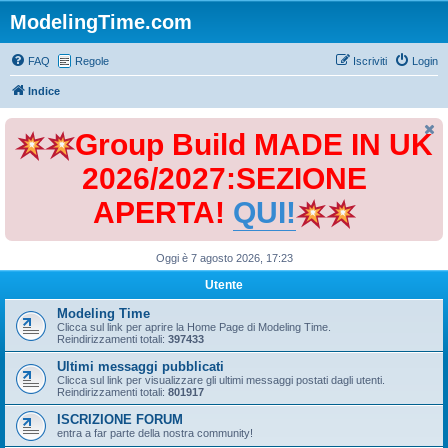
ModelingTime.com
FAQ
Regole
Iscriviti
Login
Indice
Group Build MADE IN UK
2026/2027:SEZIONE
APERTA!
QUI!
Oggi è 7 agosto 2026, 17:23
Utente
Modeling Time
Clicca sul link per aprire la Home Page di Modeling Time.
Reindirizzamenti totali:
397433
Ultimi messaggi pubblicati
Clicca sul link per visualizzare gli ultimi messaggi postati dagli utenti.
Reindirizzamenti totali:
801917
ISCRIZIONE FORUM
entra a far parte della nostra community!