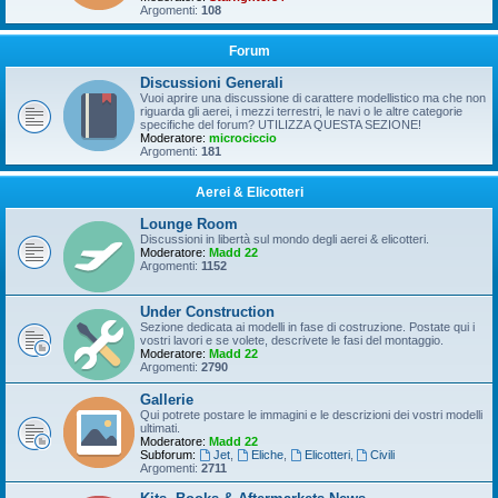
Argomenti:
108
Forum
Discussioni Generali
Vuoi aprire una discussione di carattere modellistico ma che non
riguarda gli aerei, i mezzi terrestri, le navi o le altre categorie
specifiche del forum? UTILIZZA QUESTA SEZIONE!
Moderatore:
microciccio
Argomenti:
181
Aerei & Elicotteri
Lounge Room
Discussioni in libertà sul mondo degli aerei & elicotteri.
Moderatore:
Madd 22
Argomenti:
1152
Under Construction
Sezione dedicata ai modelli in fase di costruzione. Postate qui i
vostri lavori e se volete, descrivete le fasi del montaggio.
Moderatore:
Madd 22
Argomenti:
2790
Gallerie
Qui potrete postare le immagini e le descrizioni dei vostri modelli
ultimati.
Moderatore:
Madd 22
Subforum:
Jet
,
Eliche
,
Elicotteri
,
Civili
Argomenti:
2711