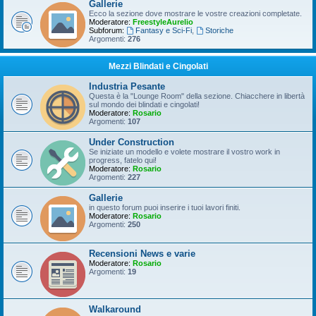
Gallerie
Ecco la sezione dove mostrare le vostre creazioni completate.
Moderatore:
FreestyleAurelio
Subforum:
Fantasy e Sci-Fi
,
Storiche
Argomenti:
276
Mezzi Blindati e Cingolati
Industria Pesante
Questa è la "Lounge Room" della sezione. Chiacchere in libertà
sul mondo dei blindati e cingolati!
Moderatore:
Rosario
Argomenti:
107
Under Construction
Se iniziate un modello e volete mostrare il vostro work in
progress, fatelo qui!
Moderatore:
Rosario
Argomenti:
227
Gallerie
in questo forum puoi inserire i tuoi lavori finiti.
Moderatore:
Rosario
Argomenti:
250
Recensioni News e varie
Moderatore:
Rosario
Argomenti:
19
Walkaround