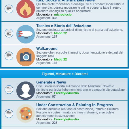
Kits, Books & Aftermarkets News
Qui troverete recensioni e consigli utili sui prodotti modellistici in
commercio, potrete mostrare le ultime scoperte fatte in rete o
chiedere consigli su quali kit acquistare.
Moderatore:
microciccio
Argomenti:
438
Tecnica e Storia dell'Aviazione
Sezione dedicata ad articoli di tecnica e di storia dell'aviazione.
Moderatore:
Madd 22
Argomenti:
137
Walkaround
Sezione che raccoglie immagini, documentazione e dettagli dei
soggetti reali.
Moderatore:
Madd 22
Argomenti:
136
Figurini, Miniature e Diorami
Generale e News
Discussioni in libertà sul mondo delle Miniature. Novità e
richieste particolari che non rientrano in categorie più dettagliate.
Moderatore:
FreestyleAurelio
Argomenti:
97
Under Construction & Painting in Progress
Sezione dedicata alla fase di costruzione, Pittura e Scultura.
Postate le vostre miniature o i vostri diorami, e se volete
descrivetene la lavorazione.
Moderatore:
FreestyleAurelio
Argomenti:
223