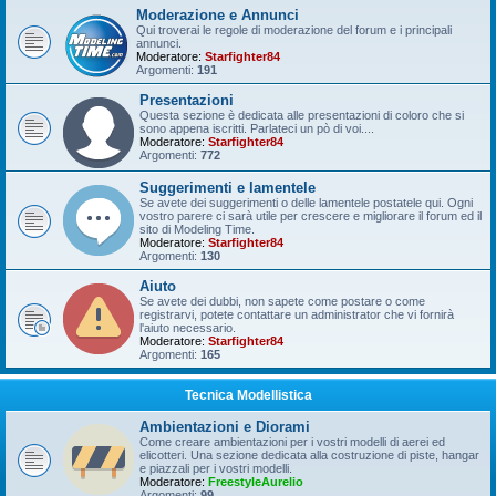
Moderazione e Annunci
Qui troverai le regole di moderazione del forum e i principali
annunci.
Moderatore:
Starfighter84
Argomenti:
191
Presentazioni
Questa sezione è dedicata alle presentazioni di coloro che si
sono appena iscritti. Parlateci un pò di voi....
Moderatore:
Starfighter84
Argomenti:
772
Suggerimenti e lamentele
Se avete dei suggerimenti o delle lamentele postatele qui. Ogni
vostro parere ci sarà utile per crescere e migliorare il forum ed il
sito di Modeling Time.
Moderatore:
Starfighter84
Argomenti:
130
Aiuto
Se avete dei dubbi, non sapete come postare o come
registrarvi, potete contattare un administrator che vi fornirà
l'aiuto necessario.
Moderatore:
Starfighter84
Argomenti:
165
Tecnica Modellistica
Ambientazioni e Diorami
Come creare ambientazioni per i vostri modelli di aerei ed
elicotteri. Una sezione dedicata alla costruzione di piste, hangar
e piazzali per i vostri modelli.
Moderatore:
FreestyleAurelio
Argomenti:
99