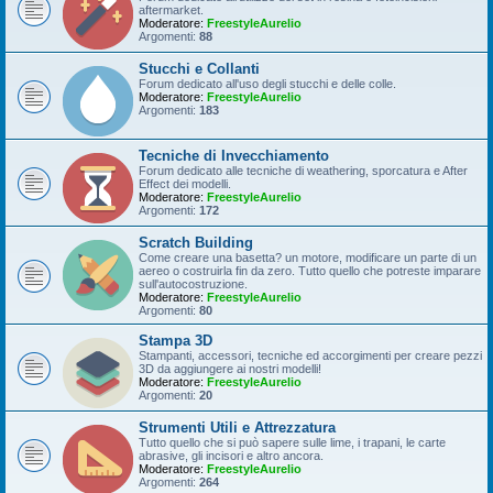
aftermarket.
Moderatore:
FreestyleAurelio
Argomenti:
88
Stucchi e Collanti
Forum dedicato all'uso degli stucchi e delle colle.
Moderatore:
FreestyleAurelio
Argomenti:
183
Tecniche di Invecchiamento
Forum dedicato alle tecniche di weathering, sporcatura e After
Effect dei modelli.
Moderatore:
FreestyleAurelio
Argomenti:
172
Scratch Building
Come creare una basetta? un motore, modificare un parte di un
aereo o costruirla fin da zero. Tutto quello che potreste imparare
sull'autocostruzione.
Moderatore:
FreestyleAurelio
Argomenti:
80
Stampa 3D
Stampanti, accessori, tecniche ed accorgimenti per creare pezzi
3D da aggiungere ai nostri modelli!
Moderatore:
FreestyleAurelio
Argomenti:
20
Strumenti Utili e Attrezzatura
Tutto quello che si può sapere sulle lime, i trapani, le carte
abrasive, gli incisori e altro ancora.
Moderatore:
FreestyleAurelio
Argomenti:
264