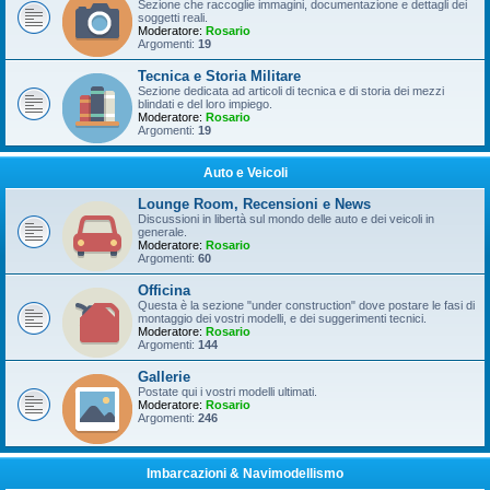
Sezione che raccoglie immagini, documentazione e dettagli dei
soggetti reali.
Moderatore:
Rosario
Argomenti:
19
Tecnica e Storia Militare
Sezione dedicata ad articoli di tecnica e di storia dei mezzi
blindati e del loro impiego.
Moderatore:
Rosario
Argomenti:
19
Auto e Veicoli
Lounge Room, Recensioni e News
Discussioni in libertà sul mondo delle auto e dei veicoli in
generale.
Moderatore:
Rosario
Argomenti:
60
Officina
Questa è la sezione "under construction" dove postare le fasi di
montaggio dei vostri modelli, e dei suggerimenti tecnici.
Moderatore:
Rosario
Argomenti:
144
Gallerie
Postate qui i vostri modelli ultimati.
Moderatore:
Rosario
Argomenti:
246
Imbarcazioni & Navimodellismo