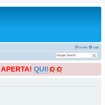
Iscriviti
Login
E APERTA!
QUI!