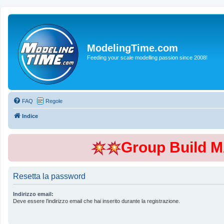
ModelingTime.com
Feeding your scale modelling passion since 2008!
FAQ
Regole
Indice
Group Build 
Resetta la password
Indirizzo email:
Deve essere l’indirizzo email che hai inserito durante la registrazione.