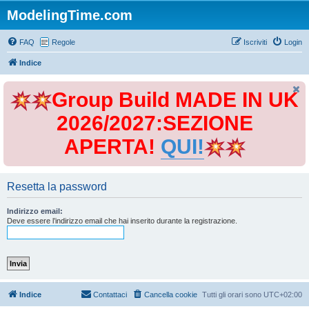
ModelingTime.com
FAQ
Regole
Iscriviti
Login
Indice
Group Build MADE IN UK
2026/2027:SEZIONE
APERTA!
QUI!
Resetta la password
Indirizzo email:
Deve essere l’indirizzo email che hai inserito durante la registrazione.
Indice
Contattaci
Cancella cookie
Tutti gli orari sono
UTC+02:00