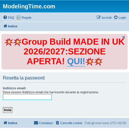
ModelingTime.com
FAQ
Regole
Iscriviti
Login
Indice
Group Build MADE IN UK
2026/2027:SEZIONE
APERTA!
QUI!
Resetta la password
Indirizzo email:
Deve essere l’indirizzo email che hai inserito durante la registrazione.
Indice
Contattaci
Cancella cookie
Tutti gli orari sono
UTC+02:00