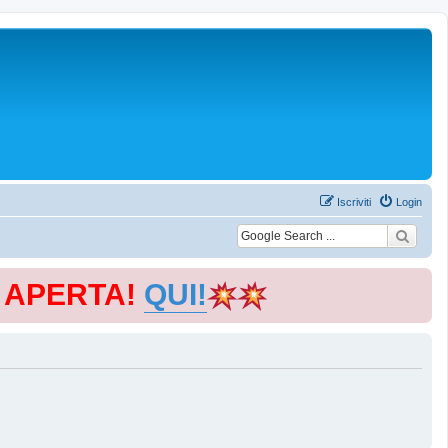
Iscriviti
Login
E APERTA!
QUI!