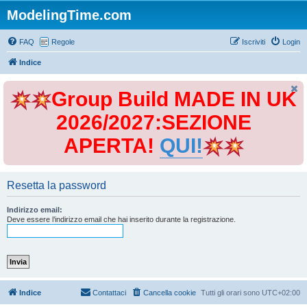
ModelingTime.com
FAQ
Regole
Iscriviti
Login
Indice
Group Build MADE IN UK
2026/2027:SEZIONE
APERTA!
QUI!
Resetta la password
Indirizzo email:
Deve essere l’indirizzo email che hai inserito durante la registrazione.
Indice
Contattaci
Cancella cookie
Tutti gli orari sono
UTC+02:00