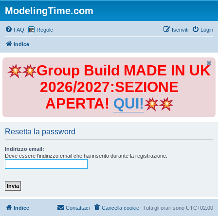
ModelingTime.com
FAQ
Regole
Iscriviti
Login
Indice
Group Build MADE IN UK
2026/2027:SEZIONE
APERTA!
QUI!
Resetta la password
Indirizzo email:
Deve essere l’indirizzo email che hai inserito durante la registrazione.
Indice
Contattaci
Cancella cookie
Tutti gli orari sono
UTC+02:00