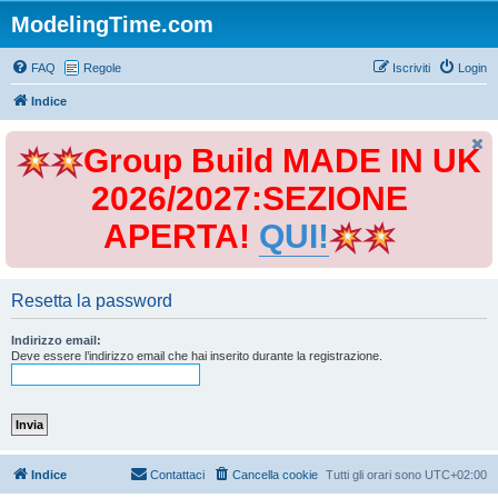
ModelingTime.com
FAQ
Regole
Iscriviti
Login
Indice
Group Build MADE IN UK
2026/2027:SEZIONE
APERTA!
QUI!
Resetta la password
Indirizzo email:
Deve essere l’indirizzo email che hai inserito durante la registrazione.
Indice
Contattaci
Cancella cookie
Tutti gli orari sono
UTC+02:00